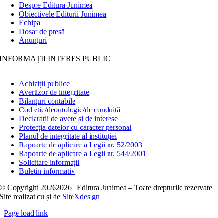
Despre Editura Junimea
Obiectivele Editurii Junimea
Echipa
Dosar de presă
Anunţuri
INFORMAȚII INTERES PUBLIC
Achiziții publice
Avertizor de integritate
Bilanțuri contabile
Cod etic/deontologic/de conduită
Declarații de avere și de interese
Protecția datelor cu caracter personal
Planul de integritate al instituției
Rapoarte de aplicare a Legii nr. 52/2003
Rapoarte de aplicare a Legii nr. 544/2001
Solicitare informații
Buletin informativ
© Copyright
20262026 | Editura Junimea – Toate drepturile rezervate |
Site realizat cu
și
de
SiteXdesign
Page load link