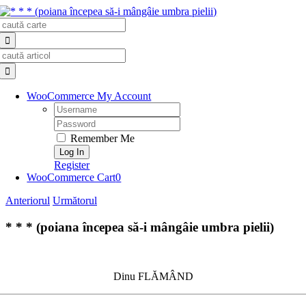
Skip
Search
to
for:
content
Search
for:
WooCommerce My Account
Username:
Password:
Remember Me
Register
WooCommerce Cart
0
Anteriorul
Următorul
* * * (poiana începea să-i mângâie umbra pielii)
Dinu FLĂMÂND