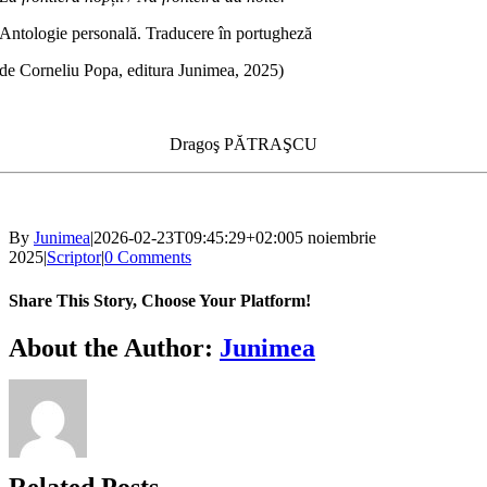
Antologie personală. Traducere în portugheză
de Corneliu Popa, editura Junimea, 2025)
Dragoş PĂTRAŞCU
By
Junimea
|
2026-02-23T09:45:29+02:00
5 noiembrie
2025
|
Scriptor
|
0 Comments
Share This Story, Choose Your Platform!
Facebook
X
Bluesky
Reddit
LinkedIn
WhatsApp
Telegram
Tumblr
Xing
Email
Copy
About the Author:
Junimea
Link
Related Posts