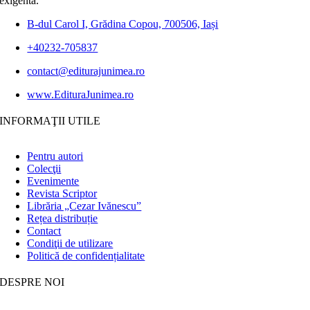
exigentă.
B-dul Carol I, Grădina Copou, 700506, Iași
+40232-705837
contact@editurajunimea.ro
www.EdituraJunimea.ro
INFORMAŢII UTILE
Pentru autori
Colecţii
Evenimente
Revista Scriptor
Librăria „Cezar Ivănescu”
Rețea distribuție
Contact
Condiţii de utilizare
Politică de confidențialitate
DESPRE NOI