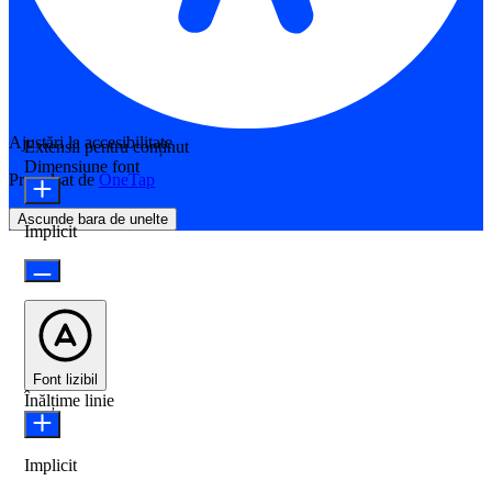
Ajustări la accesibilitate
Extensii pentru conținut
Dimensiune font
Propulsat de
OneTap
Ascunde bara de unelte
Implicit
Font lizibil
Înălțime linie
Implicit