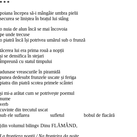
* * *
poiana începea să-i mângâie umbra pielii
securea se liniștea în brațul lui stâng
o nuia de alun încă se mai încovoia
pe unde trecuse
o piatră încă își potrivea umărul sub o frunză
tăcerea lui era prima rouă a nopții
și se densifica în stejari
împreună cu statul timpului
adunase vreascurile în piramidă
punea dedesubt frunzele uscate și feriga
piatra din piatră scotea primele scântei
și mi-a arătat cum se potrivește poemul
nume
verb
cuvinte din trecutul uscat
sub ele suflarea sufletul bobul de flacără
(din volumul bilingv Dinu FLĂMÂND,
La frontiera nopții / Na fronteira da noite.