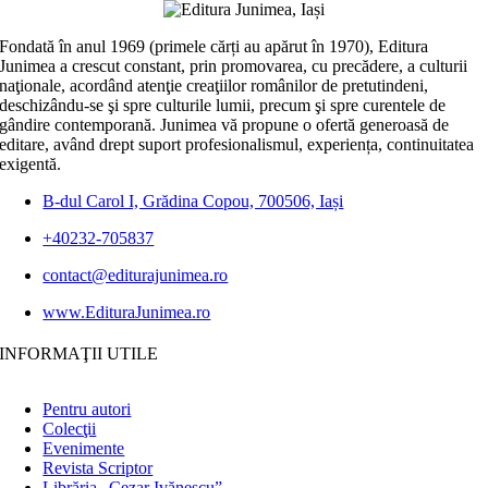
Fondată în anul 1969 (primele cărți au apărut în 1970), Editura
Junimea a crescut constant, prin promovarea, cu precădere, a culturii
naţionale, acordând atenţie creaţiilor românilor de pretutindeni,
deschizându-se şi spre culturile lumii, precum şi spre curentele de
gândire contemporană. Junimea vă propune o ofertă generoasă de
editare, având drept suport profesionalismul, experiența, continuitatea
exigentă.
B-dul Carol I, Grădina Copou, 700506, Iași
+40232-705837
contact@editurajunimea.ro
www.EdituraJunimea.ro
INFORMAŢII UTILE
Pentru autori
Colecţii
Evenimente
Revista Scriptor
Librăria „Cezar Ivănescu”