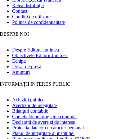
Rețea distribuție
Contact
Condiţii de utilizare
Politică de confidențialitate
DESPRE NOI
Despre Editura Junimea
Obiectivele Editurii Junimea
Echipa
Dosar de presă
Anunţuri
INFORMAȚII INTERES PUBLIC
Achiziții publice
Avertizor de integritate
Bilanțuri contabile
Cod etic/deontologic/de conduită
Declarații de avere și de interese
Protecția datelor cu caracter personal
Planul de integritate al instituției
Rapoarte de aplicare a Legii nr. 52/2003