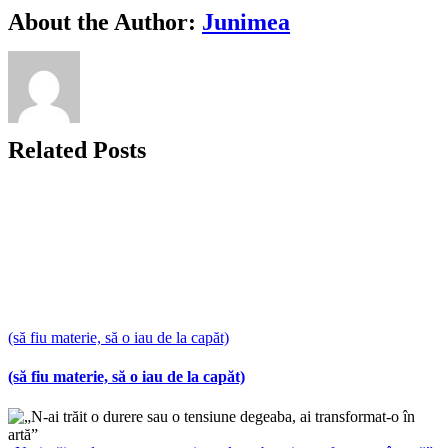
Facebook
X
Bluesky
Reddit
LinkedIn
WhatsApp
Telegram
Tumblr
Xing
Email
Copy
About the Author:
Junimea
Link
Related Posts
(să fiu materie, să o iau de la capăt)
(să fiu materie, să o iau de la capăt)