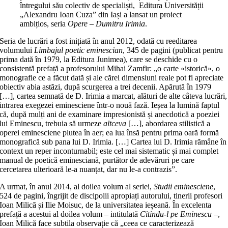
întregului său colectiv de specialiști, Editura Universității
„Alexandru Ioan Cuza” din Iași a lansat un proiect
ambițios, seria
Opere – Dumitru Irimia
.
Seria de lucrări a fost inițiată în anul 2012, odată cu reeditarea
volumului
Limbajul poetic eminescian
, 345 de pagini (publicat pentru
prima dată în 1979, la Editura Junimea), care se deschide cu o
consistentă prefață a profesorului Mihai Zamfir: „o carte «istorică», o
monografie ce a făcut dată și ale cărei dimensiuni reale pot fi apreciate
obiectiv abia astăzi, după scurgerea a trei decenii. Apărută în 1979
[…], cartea semnată de D. Irimia a marcat, alături de alte câteva lucrări,
intrarea exegezei eminesciene într-o nouă fază. Ieșea la lumină faptul
că, după mulți ani de examinare impresionistă și anecdotică a poeziei
lui Eminescu, trebuia să urmeze
altceva
[…], abordarea stilistică a
operei eminesciene plutea în aer; ea lua însă pentru prima oară formă
monografică sub pana lui D. Irimia. […] Cartea lui D. Irimia rămâne în
context un reper inconturnabil; este cel mai sistematic și mai complet
manual de poetică eminesciană, purtător de adevăruri pe care
cercetarea ulterioară le-a nuanțat, dar nu le-a contrazis”.
A urmat, în anul 2014, al doilea volum al seriei,
Studii eminesciene
,
524 de pagini, îngrijit de discipolii apropiați autorului, tinerii profesori
Ioan Milică și Ilie Moisuc, de la universitatea ieșeană. În excelenta
prefață a acestui al doilea volum – intitulată
Citindu-l pe Eminescu
–,
Ioan Milică face subtila observație că „ceea ce caracterizează