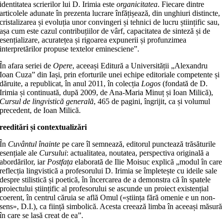
identitatea scrierilor lui D. Irimia este
organicitatea
. Fiecare dintre
articolele adunate în prezenta lucrare înfățișează, din unghiuri distincte,
cristalizarea și evoluția unor convingeri și tehnici de lucru științific sau,
așa cum este cazul contribuțiilor de vârf, capacitatea de sinteză și de
esențializare, acuratețea și rigoarea expunerii și profunzimea
interpretărilor propuse textelor eminesciene”.
În afara seriei de
Opere
, aceeași Editură a Universității „Alexandru
Ioan Cuza” din Iași, prin eforturile unei echipe editoriale competente și
dăruite, a republicat, în anul 2011, în colecția
Logos
(fondată de D.
Irimia și continuată, după 2009, de Ana-Maria Minuț și Ioan Milică),
Cursul de lingvistică generală
, 465 de pagini, îngrijit, ca și volumul
precedent, de Ioan Milică.
reeditări și contextualizări
În
Cuvântul înainte
pe care îl semnează, editorul punctează trăsăturile
esențiale ale
Cursului
: actualitatea, noutatea, perspectiva originală a
abordărilor, iar
Postfața
elaborată de Ilie Moisuc explică „modul în car
reflecția lingvistică a profesorului D. Irimia se împletește cu ideile sale
despre stilistică și poetică, în încercarea de a demonstra că în spatele
proiectului științific al profesorului se ascunde un proiect existențial
coerent, în centrul căruia se află Omul («știința fără omenie e un non-
sens», D.I.), ca ființă simbolică. Acesta creează limba în aceeași măsur
în care se lasă creat de ea”.