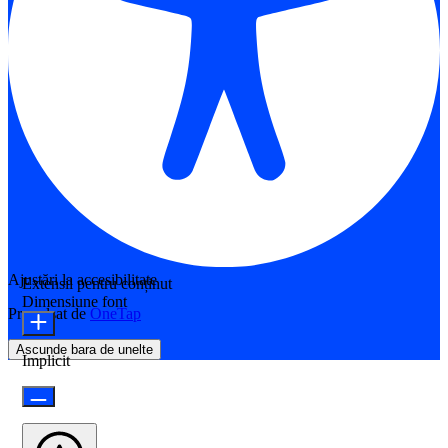
Ajustări la accesibilitate
Extensii pentru conținut
Dimensiune font
Propulsat de
OneTap
Ascunde bara de unelte
Implicit