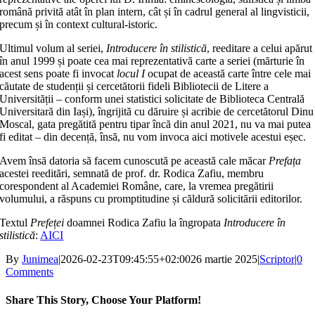
română privită atât în plan intern, cât și în cadrul general al lingvisticii,
precum și în context cultural-istoric.
Ultimul volum al seriei,
Introducere în stilistică
, reeditare a celui apărut
în anul 1999 și poate cea mai reprezentativă carte a seriei (mărturie în
acest sens poate fi invocat
locul I
ocupat de această carte între cele mai
căutate de studenții și cercetătorii fideli Bibliotecii de Litere a
Universității – conform unei statistici solicitate de Biblioteca Centrală
Universitară din Iași), îngrijită cu dăruire și acribie de cercetătorul Dinu
Moscal, gata pregătită pentru tipar încă din anul 2021, nu va mai putea
fi editat – din decență, însă, nu vom invoca aici motivele acestui eșec.
Avem însă datoria să facem cunoscută pe această cale măcar
Prefața
acestei reeditări, semnată de prof. dr. Rodica Zafiu, membru
corespondent al Academiei Române, care, la vremea pregătirii
volumului, a răspuns cu promptitudine și căldură solicitării editorilor.
Textul
Prefeței
doamnei Rodica Zafiu la îngropata
Introducere în
stilistică
:
AICI
By
Junimea
|
2026-02-23T09:45:55+02:00
26 martie 2025
|
Scriptor
|
0
Comments
Share This Story, Choose Your Platform!