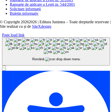
Rapoarte de aplicare a Legii nr. 544/2001
Solicitare informații
Buletin informativ
© Copyright
20262026 | Editura Junimea – Toate drepturile rezervate |
Site realizat cu
și
de
SiteXdesign
Page load link
Română