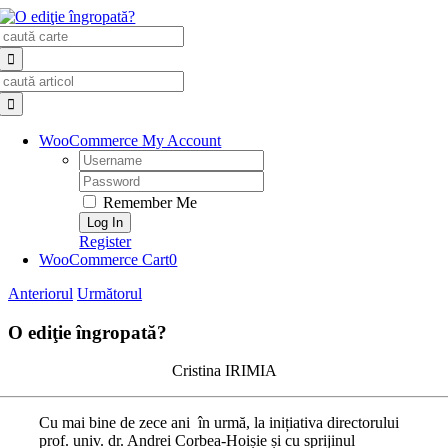
Skip
Search
to
for:
content
Search
for:
WooCommerce My Account
Username:
Password:
Remember Me
Register
WooCommerce Cart
0
Anteriorul
Următorul
O ediţie îngropată?
Cristina IRIMIA
Cu mai bine de zece ani în urmă, la inițiativa directorului
prof. univ. dr. Andrei Corbea-Hoișie și cu sprijinul