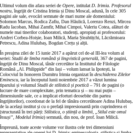
Ultimul volum din afara seriei de
Opere
, intitulat
D. Irimia. Profesorul
nostru
, îngrijit de Cristina Irimia și Dinu Moscal, adună, în cele 305
pagini ale sale, evocări semnate de mari nume ale domeniului:
Solomon Marcus, Rodica Zafiu, Dan Hăulică, Lorenzo Renzi, Mircea
Radu Iacoban, Mihai Zamfir, Mihai Cimpoi, Valeriu Cotea, alături de
numele mai tinerilor colaboratori, studenți, apropiați ai profesorului:
Andrei Corbea-Hoișie, Ioan Milică, Maria Șleahtițchi, Lăcrămioara
Petrescu, Adina Hulubaș, Bogdan Crețu și alții.
În preajma zilei de 15 iunie 2017 a apărut cel de-al III-lea volum al
seriei:
Studii de limba română și lingvistică generală
, 367 de pagini,
îngrijit de Dinu Moscal, tânăr cercetător la Institutul de Filologie
Română „Al. Philippide” din Iași – volum lansat la Ipotești, la
Colocviul In honorem Dumitru Irimia organizat în
deschiderea Zilelor
Eminescu
, iar la începutul lunii noiembrie 2017 a văzut lumina
tiparului și volumul
Studii de stilistică și poetică
– 791 de pagini (o
lucrare de mare complexitate, prin tematica și – nu mai puțin –
dimensiunile sale, ce a implicat eforturi deosebite din partea
îngrijitorilor), coordonat de la fel de tânăra cercetătoare Adina Hulubaș,
de la același institut și cu o prefață impresionantă prin cuprinderea ei
(structurată în trei părți:
Stilistica, o știință a limbii, „Stilul este omul
însuși”, Modelul Irimia
) semnată, din nou, de prof. Ioan Milică.
Împreună, toate aceste volume vor ilustra cele trei dimensiuni
reprezentative ale operei lui D. Irimia: eminescologia, stilistica și limba