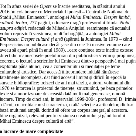
Tot în afara seriei de
Opere
se înscrie reeditarea, la sfârșitul anului
2016, în colaborare cu Memorialul Ipotești – Centrul de Național de
Studii „Mihai Eminescu”, antologiei
Mihai Eminescu.
Despre limbă,
cultură, teatru
, 277 pagini, o lucrare dragă profesorului Irimia.
Nota
asupra ediției
, redactată de Mihaela Anițului, reamintește că actualul
volum reprezintă versiunea, mult îmbogățită, a antologiei
Mihai
Eminescu. Despre cultură și artă
(apărută la Junimea, în 1970 – când
Perpessicius nu publicase decât șase din cele 16 masive volume care
aveau să apară până în anul 1989), „care conținea texte inedite extrase
direct din manuscrisele poetului sau din publicistica vremii și propunea,
coerent, o lectură a scrierilor lui Eminescu dintr-o perspectivă mai puțin
explorată până atunci, cea a comentariului și meditației pe teme
culturale și artistice. Dar această întreprindere inițială rămăsese
fatalmente incompletă, dat fiind accesul limitat și dificil în epocă la
sursele bibliografice; treizeci de ani mai târziu, autorul volumului din
1970 se întorcea la proiectul de tinerețe, structurând, pe baza primelor
texte și a unor izvoare de această dată mult mai generoase, o nouă
lucrare. Timp de cinci ani, în intervalul 1999-2004, profesorul D. Irimi
a făcut, cu acribia care-l caracteriza, o altă selecție a articolelor, dintr-o
bază mult mai amplă, dorind să ofere un corpus integral al acestora,
bine organizat, relevant pentru viziunea creatorului și gânditorului
Mihai Eminescu despre cultură și artă”.
o lucrare de mare complexitate