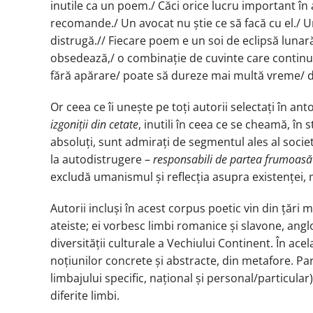
inutile ca un poem./ Căci orice lucru important în 
recomande./ Un avocat nu știe ce să facă cu el./ Un
distrugă.// Fiecare poem e un soi de eclipsă lunară
obsedează,/ o combinație de cuvinte care continuă 
fără apărare/ poate să dureze mai multă vreme/ dec
Or ceea ce îi unește pe toți autorii selectați în an
izgoniții din cetate
, inutili în ceea ce se cheamă, în 
absoluți, sunt admirați de segmentul ales al societă
la autodistrugere –
responsabili de partea frumoasă 
excludă umanismul și reflecția asupra existenței, 
Autorii incluși în acest corpus poetic vin din țări
ateiste; ei vorbesc limbi romanice și slavone, angl
diversității culturale a Vechiului Continent. În ace
noțiunilor concrete și abstracte, din metafore. Par
limbajului specific, național și personal/particular)
diferite limbi.