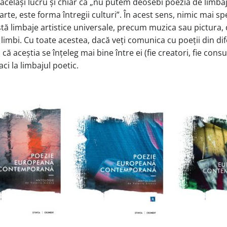
același lucru și chiar că „nu putem deosebi poezia de limbaj”;
rte, este forma întregii culturi”. În acest sens, nimic mai speci
stă limbaje artistice universale, precum muzica sau pictura, 
limbi. Cu toate acestea, dacă veți comunica cu poeții din dif
că aceștia se înțeleg mai bine între ei (fie creatori, fie con
ci la limbajul poetic.