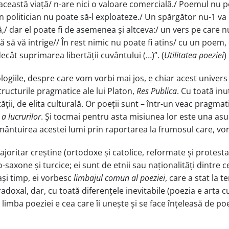
această viață/ n-are nici o valoare comercială./ Poemul nu poa
 politician nu poate să-l exploateze./ Un spărgător nu-1 va l
,/ dar el poate fi de asemenea și altceva:/ un vers pe care nu
să vă intrige// În rest nimic nu poate fi atins/ cu un poem, 
ât suprimarea libertății cuvântului (…)”. (
Utilitatea poeziei
)
tologiile, despre care vom vorbi mai jos, e chiar acest univers 
structurile pragmatice ale lui Platon,
Res Publica
. Cu toată inut
ții, de elita culturală. Or poeții sunt – într-un veac pragmat
a lucrurilor
. Și tocmai pentru asta misiunea lor este una as
mântuirea acestei lumi prin raportarea la frumosul care, vor
 majoritar creștine (ortodoxe și catolice, reformate și prote
o-saxone și turcice; ei sunt de etnii sau naționalități dintre
lași timp, ei vorbesc
limbajul comun al poeziei
, care a stat la t
adoxal, dar, cu toată diferențele inevitabile (poezia e arta 
 limba poeziei e cea care îi unește și se face înțeleasă de poe