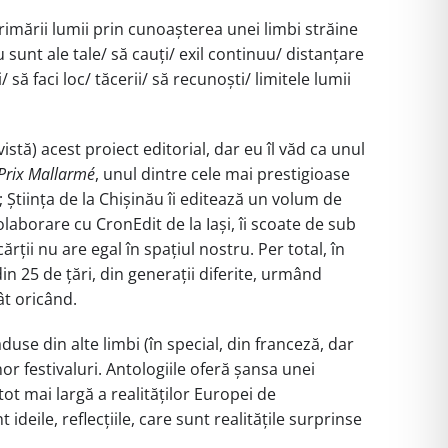
primării lumii prin cunoașterea unei limbi străine
nu sunt ale tale/ să cauți/ exil continuu/ distanțare
să faci loc/ tăcerii/ să recunoști/ limitele lumii
istă) acest proiect editorial, dar eu îl văd ca unul
Prix Mallarmé
, unul dintre cele mai prestigioase
; Știința de la Chișinău îi editează un volum de
colaborare cu CronEdit de la Iași, îi scoate de sub
ărții nu are egal în spațiul nostru. Per total, în
n 25 de țări, din generații diferite, urmând
ât oricând.
duse din alte limbi (în special, din franceză, dar
or festivaluri. Antologiile oferă șansa unei
ot mai largă a realităților Europei de
deile, reflecțiile, care sunt realitățile surprinse