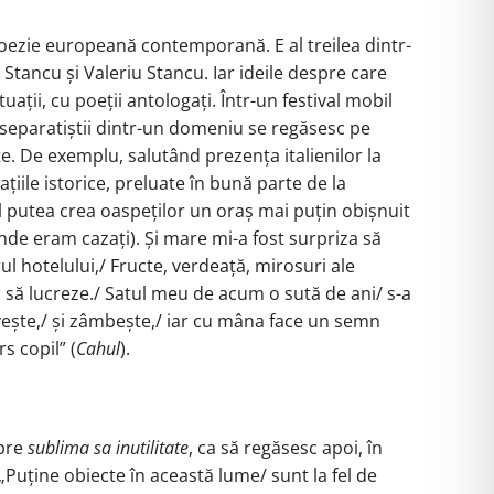
poezie europeană contemporană. E al treilea dintr-
Stancu și Valeriu Stancu. Iar ideile despre care
ații, cu poeții antologați. Într-un festival mobil
um separatiștii dintr-un domeniu se regăsesc pe
te. De exemplu, salutând prezența italienilor la
ațiile istorice, preluate în bună parte de la
 îl putea crea oaspeților un oraș mai puțin obișnuit
unde eram cazați). Și mare mi-a fost surpriza să
ul hotelului,/ Fructe, verdeață, mirosuri ale
ți să lucreze./ Satul meu de acum o sută de ani/ s-a
ivește,/ și zâmbește,/ iar cu mâna face un semn
s copil” (
Cahul
).
spre
sublima sa inutilitate
, ca să regăsesc apoi, în
 „Puține obiecte în această lume/ sunt la fel de