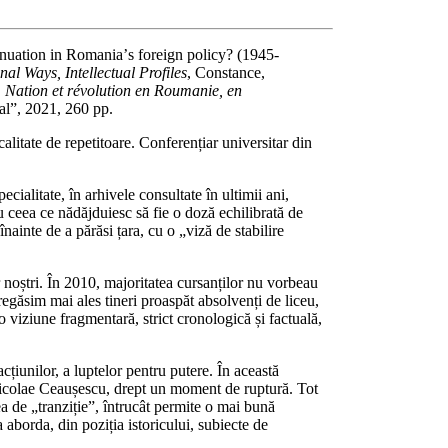
ntinuation in Romaniaʼs foreign policy? (1945-
l Ways, Intellectual Profiles
, Constance,
 Nation et révolution en Roumanie, en
nal”, 2021, 260 pp.
itate de repetitoare. Conferențiar universitar din
ialitate, în arhivele consultate în ultimii ani,
u ceea ce nădăjduiesc să fie o doză echilibrată de
nainte de a părăsi țara, cu o „viză de stabilire
 noștri. În 2010, majoritatea cursanților nu vorbeau
egăsim mai ales tineri proaspăt absolvenți de liceu,
 viziune fragmentară, strict cronologică și factuală,
cțiunilor, a luptelor pentru putere. În această
Nicolae Ceaușescu, drept un moment de ruptură. Tot
a de „tranziție”, întrucât permite o mai bună
 aborda, din poziția istoricului, subiecte de