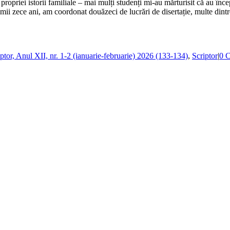
 propriei istorii familiale – mai mulți studenți mi-au mărturisit că au înce
 ultimii zece ani, am coordonat douăzeci de lucrări de disertație, multe di
ptor, Anul XII, nr. 1-2 (ianuarie-februarie) 2026 (133-134)
,
Scriptor
|
0 