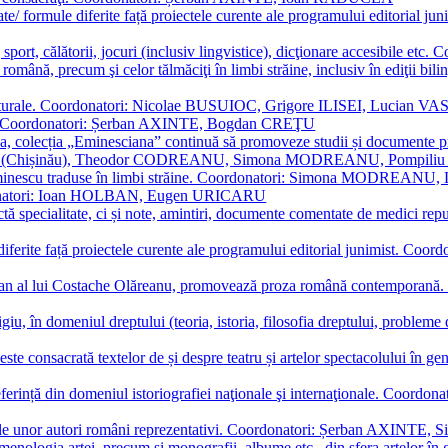
ormate/ formule diferite față proiectele curente ale programului editori
sport, călătorii, jocuri (inclusiv lingvistice), dicţionare accesibile
mba română, precum şi celor tălmăciţi în limbi străine, inclusiv în edi
i culturale. Coordonatori: Nicolae BUSUIOC, Grigore ILISEI, Lucian V
erare. Coordonatori: Șerban AXINTE, Bogdan CREŢU
ea, colecția „Eminesciana” continuă să promoveze studii și documente pri
i CIMPOI (Chișinău), Theodor CODREANU, Simona MODREANU, Pomp
 Eminescu traduse în limbi străine. Coordonatori: Simona MODREANU
oordonatori: Ioan HOLBAN, Eugen URICARU
ictă specialitate, ci și note, amintiri, documente comentate de medici 
mule diferite față proiectele curente ale programului editorial junimi
 roman al lui Costache Olăreanu, promovează proza română contempor
tigiu, în domeniul dreptului (teoria, istoria, filosofia dreptului, problem
 este consacrată textelor de și despre teatru și artelor spectacolului 
referință din domeniul istoriografiei naţionale şi internaţionale. C
tive, ale unor autori români reprezentativi. Coordonatori: Șerban AX
menologia artei, precum și monografii, albume etc., din sfera artelor în g