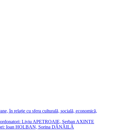
ne, în relație cu sfera culturală, socială, economică,
ane. Coordonatori: Liviu APETROAIE, Şerban AXINTE
ordonatori: Ioan HOLBAN, Sorina DĂNĂILĂ