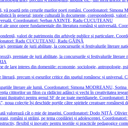
plă, vă poartă prin cerurile marilor poeți români. Coordonatori: Simon
istică în general; istorie culturală în documente, corespondență, valori 
și universală. Coordonatori: Șerban AXINTE, Radu CUCUTEANU
editări ale unor opere fundamentale din literatura română și univers
espondenţă, valori de patrimoniu din arhivele publice şi particulare.
. Coordonatori: Radu CUCUTEANU, Radu GĂINĂ
, premiate de jurii abilitate, la concursurile și festivalurile literare naţ
ză), premiate de jurii abilitate, la concursurile și festivalurile literare
ARIA
 de larg interes din domeniile: economie, sociologie, antropologie, psiho
storie literară, precum și eseurilor critice din spațiul românesc și uni
toate spațiile literare ale lumii. Coordonatori: Simona MODREANU, So
a cititorilor un filon cu rădăcini adânci și vechi în creativitatea ieșeană,
emporani ilustrativi pentru genul SF de pe toate meridianele. Coordona
”, noua colecție își deschide porțile către spiritele creatoare românești
enată valorează cât o mie de imagini. Coordonatori: Dodo NIȚĂ, Oli
porani, români şi străini, pe tema copilăriei și adolescenţei. Coordo
constructiv, flexibil și inovativ pentru teoriile și practicile pedagogi