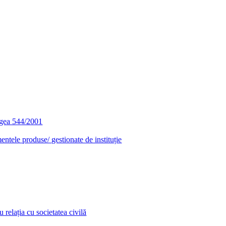
egea 544/2001
entele produse/ gestionate de instituție
relația cu societatea civilă