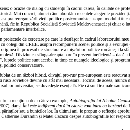
ens: o ocazie de dialog cu studenții în cadrul căreia, în calitate de pro
i istorică. Mai concret, atunci când abordăm recentele alegerile prezide
asupra reorganizării vieții politice postcomuniste; asupra modului în ca
ă, fie în Republica Socialistă Sovietică Moldovenească; și chiar o înto
 parlamentare interbelice.
n proiectele de cercetare pe care le desfășor în cadrul laboratorului me
 cu colegi din CREE, asupra recompunerii scenei politice și a evoluției 
e originea în procesul de structurare a mișcărilor politice românești la sf
complexă. Diviziunea stânga-dreapta pare în prezent ineficientă – dacă a f
 luptele politice sunt acerbe, în timp ce nuanțele ideologice și programa
și politici conservatoare.
blat de un război hibrid, clivajul pro-rus/ pro-european este reactivat și
e și ruso-sovietice devine cu atât mai necesară. Tocmai de aceea, munca 
rsul lor universitar, se dovedește esențială. Fie că sunt textuale sau ico
 Pentru a menționa doar câteva exemple,
Autobiografia lui Nicolae Ceauș
007), dar și
Îmi este indiferent dacă în istorie vom intra ca barbari
de R
 a părinților sau a bunicilor lor. În ultimii ani, le propun o reflecție apro
cu Catherine Durandin și Matei Cazacu despre autobiografiile lor respec