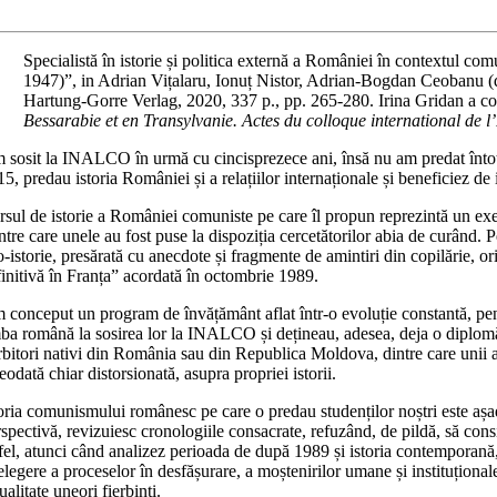
Specialistă în istorie și politica externă a României în contextul c
1947)”, in Adrian Vițalaru, Ionuț Nistor, Adrian-Bogdan Ceobanu (d
Hartung-Gorre Verlag, 2020, 337 p., pp. 265-280. Irina Gridan a c
Bessarabie et en Transylvanie. Actes du colloque international de l
 sosit la INALCO în urmă cu cincisprezece ani, însă nu am predat întotde
5, predau istoria României și a relațiilor internaționale și beneficiez de
sul de istorie a României comuniste pe care îl propun reprezintă un exempl
ntre care unele au fost puse la dispoziția cercetătorilor abia de curând.
-istorie, presărată cu anecdote și fragmente de amintiri din copilărie, ori
finitivă în Franța” acordată în octombrie 1989.
 conceput un program de învățământ aflat într-o evoluție constantă, pent
mba română la sosirea lor la INALCO și dețineau, adesea, deja o diplomă u
bitori nativi din România sau din Republica Moldova, dintre care unii au
eodată chiar distorsionată, asupra propriei istorii.
oria comunismului românesc pe care o predau studenților noștri este așadar 
rspectivă, revizuiesc cronologiile consacrate, refuzând, de pildă, să c
tfel, atunci când analizez perioada de după 1989 și istoria contemporană,
elegere a proceselor în desfășurare, a moștenirilor umane și instituționale
ualitate uneori fierbinți.