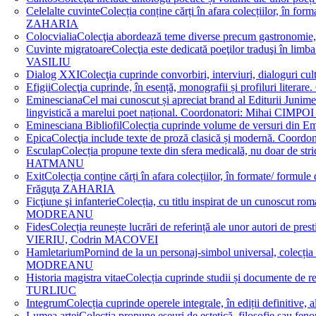
Celelalte cuvinte
Colecția conține cărți în afara colecțiilor, în f
ZAHARIA
Colocvialia
Colecţia abordează teme diverse precum gastronomie, 
Cuvinte migratoare
Colecţia este dedicată poeţilor traduşi în li
VASILIU
Dialog XXI
Colecţia cuprinde convorbiri, interviuri, dialogur
Efigii
Colecţia cuprinde, în esență, monografii și profiluri lit
Eminesciana
Cel mai cunoscut și apreciat brand al Editurii Junim
lingvistică a marelui poet național. Coordonatori: Miha
Eminesciana Bibliofil
Colecția cuprinde volume de versuri din
Epica
Colecţia include texte de proză clasică și modernă. C
Esculap
Colecția propune texte din sfera medicală, nu doar de str
HATMANU
Exit
Colecția conține cărți în afara colecțiilor, în formate/ for
Frăguţa ZAHARIA
Ficţiune şi infanterie
Colecția, cu titlu inspirat de un cunoscut
MODREANU
Fides
Colecția reunește lucrări de referință ale unor autori de pres
VIERIU, Codrin MACOVEI
Hamletarium
Pornind de la un personaj-simbol universal, colecția
MODREANU
Historia magistra vitae
Colecția cuprinde studii și documente de 
TURLIUC
Integrum
Colecția cuprinde operele integrale, în ediții defini
Lumea artei
Colecția propune eseuri de estetică, filosofie sau feno