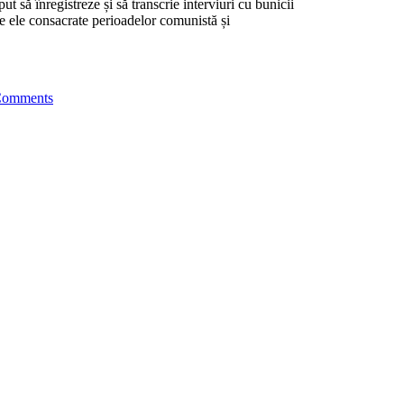
put să înregistreze și să transcrie interviuri cu bunicii
ntre ele consacrate perioadelor comunistă și
Comments