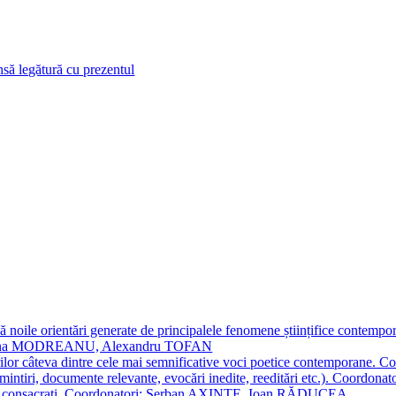
 noile orientări generate de principalele fenomene științifice contempora
Simona MODREANU, Alexandru TOFAN
titorilor câteva dintre cele mai semnificative voci poetice contempor
i (amintiri, documente relevante, evocări inedite, reeditări etc.). Co
poeți consacraţi. Coordonatori: Șerban AXINTE, Ioan RĂDUCEA