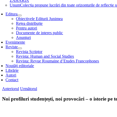
ZAHARIA
Unum
Colecția propune lucrări din toate orizonturile de refle
Editura
Obiectivele Editurii Junimea
Rețea distribuție
Pentru autori
Documente de interes public
Anunţuri
Evenimente
Reviste
Revista Scriptor
Revista: Human and Social Studies
Revista: Revue Roumaine d’Etudes Francophones
Noutăți editoriale
Librărie
Autori
Contact
Anteriorul
Următorul
Noi profiluri studențești, noi provocări – o istorie pe