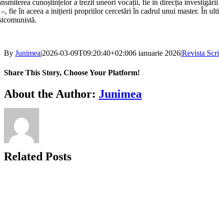
nsmiterea cunoștințelor a trezit uneori vocații, fie în direcția investigării
 –, fie în aceea a inițierii propriilor cercetări în cadrul unui master. În
stcomunistă.
By
Junimea
|
2026-03-09T09:20:40+02:00
6 ianuarie 2026
|
Revista Scri
Share This Story, Choose Your Platform!
Facebook
X
Bluesky
Reddit
LinkedIn
WhatsApp
Telegram
Tumblr
Xing
Email
Copy
About the Author:
Junimea
Link
Related Posts