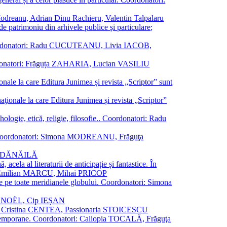
a Modreanu, Adrian Dinu Rachieru, Valentin Talpalaru
de patrimoniu din arhivele publice şi particulare;
ală. Coordonatori: Radu CUCUTEANU, Livia IACOB,
 Coordonatori: Frăguța ZAHARIA, Lucian VASILIU
ionale la care Editura Junimea și revista „Scriptor” sunt
 naţionale la care Editura Junimea și revista „Scriptor”
logie, etică, religie, filosofie.. Coordonatori: Radu
versal. Coordonatori: Simona MODREANU, Frăguţa
rina DĂNĂILĂ
 acela al literaturii de anticipație și fantastice. În
tori: Emilian MARCU, Mihai PRICOP
 de pe toate meridianele globului. Coordonatori: Simona
vier NOËL, Cip IEȘAN
natori: Cristina CENTEA, Passionaria STOICESCU
ce contemporane. Coordonatori: Caliopia TOCALĂ, Frăguţa