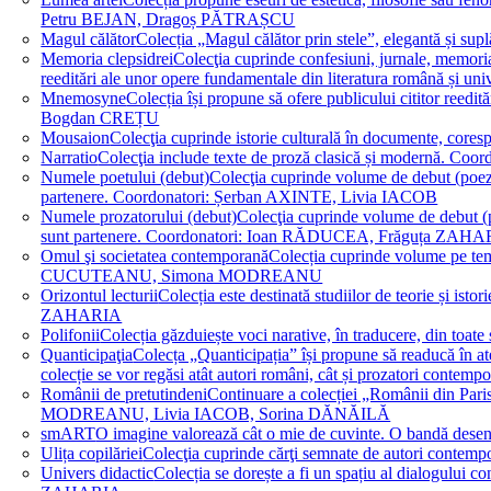
Petru BEJAN, Dragoș PĂTRAȘCU
Magul călător
Colecția „Magul călător prin stele”, elegantă și su
Memoria clepsidrei
Colecţia cuprinde confesiuni, jurnale, memorial
reeditări ale unor opere fundamentale din literatura română 
Mnemosyne
Colecția își propune să ofere publicului cititor re
Bogdan CREȚU
Mousaion
Colecţia cuprinde istorie culturală în documente, cor
Narratio
Colecţia include texte de proză clasică și modernă
Numele poetului (debut)
Colecţia cuprinde volume de debut (poezie)
partenere. Coordonatori: Șerban AXINTE, Livia IACOB
Numele prozatorului (debut)
Colecţia cuprinde volume de debut (pro
sunt partenere. Coordonatori: Ioan RĂDUCEA, Frăguța ZAH
Omul şi societatea contemporană
Colecția cuprinde volume pe teme
CUCUTEANU, Simona MODREANU
Orizontul lecturii
Colecția este destinată studiilor de teorie și i
ZAHARIA
Polifonii
Colecția găzduiește voci narative, în traducere, din 
Quanticipaţia
Colecța „Quanticipația” își propune să readucă în atenți
colecție se vor regăsi atât autori români, cât și prozatori cont
Românii de pretutindeni
Continuare a colecției „Românii din Paris
MODREANU, Livia IACOB, Sorina DĂNĂILĂ
smART
O imagine valorează cât o mie de cuvinte. O bandă des
Ulița copilăriei
Colecţia cuprinde cărţi semnate de autori contem
Univers didactic
Colecția se dorește a fi un spațiu al dialogului 