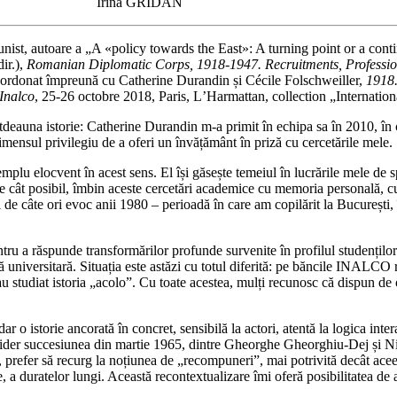
Irina GRIDAN
omunist, autoare a „A «policy towards the East»: A turning point or a co
ir.),
Romanian Diplomatic Corps, 1918-1947. Recruitments, Professiona
oordonat împreună cu Catherine Durandin și Cécile Folschweiller,
1918.
ʼInalco
, 25-26 octobre 2018, Paris, LʼHarmattan, collection „Internatio
auna istorie: Catherine Durandin m-a primit în echipa sa în 2010, în cal
 imensul privilegiu de a oferi un învățământ în priză cu cercetările mele.
u elocvent în acest sens. El își găsește temeiul în lucrările mele de spec
 Pe cât posibil, îmbin aceste cercetări academice cu memoria personală, c
 de câte ori evoc anii 1980 – perioadă în care am copilărit la București, î
ru a răspunde transformărilor profunde survenite în profilul studenților
niversitară. Situația este astăzi cu totul diferită: pe băncile INALCO r
 studiat istoria „acolo”. Cu toate acestea, mulți recunosc că dispun de o
o istorie ancorată în concret, sensibilă la actori, atentă la logica intera
onsider succesiunea din martie 1965, dintre Gheorghe Gheorghiu-Dej și 
 prefer să recurg la noțiunea de „recompuneri”, mai potrivită decât acee
, a duratelor lungi. Această recontextualizare îmi oferă posibilitatea de a