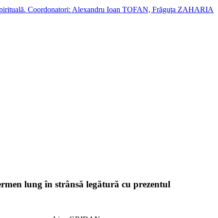
cție spirituală. Coordonatori: Alexandru Ioan TOFAN, Frăguţa ZAHARIA
 termen lung în strânsă legătură cu prezentul