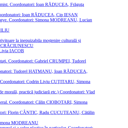
al junimist. Coordonatori: Ioan RĂDUCEA, Frăguţa
 etc. Coordonatori: Ioan RĂDUCEA, Cip IEȘAN
ţii bilingve. Coordonatori: Simona MODREANU, Lucian
ASILIU
vitoare la inepuizabila moștenire culturală și
iliu CRĂCIUNESCU
, Livia IACOB
reputați. Coordonatori: Gabriel CRUMPEI, Tudorel
st. Coordonatori: Tudorel HATMANU, Ioan RĂDUCEA,
ană. Coordonatori: Codrin Liviu CUŢITARU, Simona
e de morală, practică judiciară etc.) Coordonatori: Vlad
în general. Coordonatori: Călin CIOBOTARI, Simona
oordonatori: Florin CÂNTIC, Radu CUCUTEANU, Cătălin
INTE, Simona MODREANU
eneral și a celor plastice în particular. Coordonatori: