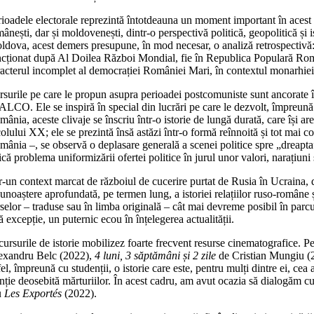
ioadele electorale reprezintă întotdeauna un moment important în acest s
mânești, dar și moldovenești, dintr-o perspectivă politică, geopolitică ș
ldova, acest demers presupune, în mod necesar, o analiză retrospectivă: 
ncționat după Al Doilea Război Mondial, fie în Republica Populară Român
racterul incomplet al democrației României Mari, în contextul monarhiei
rsurile pe care le propun asupra perioadei postcomuniste sunt ancorate î
ALCO. Ele se inspiră în special din lucrări pe care le dezvolt, împreună
ânia, aceste clivaje se înscriu într-o istorie de lungă durată, care își ar
olului XX; ele se prezintă însă astăzi într-o formă reînnoită și tot mai 
ânia –, se observă o deplasare generală a scenei politice spre „dreapta”,
ică problema uniformizării ofertei politice în jurul unor valori, narațiuni 
r-un context marcat de războiul de cucerire purtat de Rusia în Ucraina, du
cunoaștere aprofundată, pe termen lung, a istoriei relațiilor ruso-român
selor – traduse sau în limba originală – cât mai devreme posibil în parcu
ă excepție, un puternic ecou în înțelegerea actualității.
 cursurile de istorie mobilizez foarte frecvent resurse cinematografice.
exandru Belc (2022),
4 luni, 3 săptămâni și 2 zile
de Cristian Mungiu (2
fel, împreună cu studenții, o istorie care este, pentru mulți dintre ei, cea
enție deosebită mărturiilor. În acest cadru, am avut ocazia să dialogăm 
u
Les Exportés
(2022).