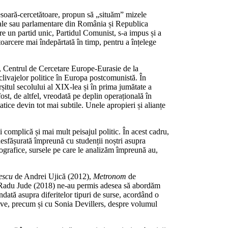
fesoară-cercetătoare, propun să „situăm” mizele
nțiale sau parlamentare din România și Republica
re un partid unic, Partidul Comunist, s-a impus și a
arcere mai îndepărtată în timp, pentru a înțelege
u, Centrul de Cercetare Europe-Eurasie de la
clivajelor politice în Europa postcomunistă. În
ârșitul secolului al XIX-lea și în prima jumătate a
ost, de altfel, vreodată pe deplin operațională în
tice devin tot mai subtile. Unele apropieri și alianțe
 complică și mai mult peisajul politic. În acest cadru,
desfășurată împreună cu studenții noștri asupra
nografice, sursele pe care le analizăm împreună au,
escu
de Andrei Ujică (2012),
Metronom
de
adu Jude (2018) ne-au permis adesea să abordăm
fundată asupra diferitelor tipuri de surse, acordând o
tive, precum și cu Sonia Devillers, despre volumul