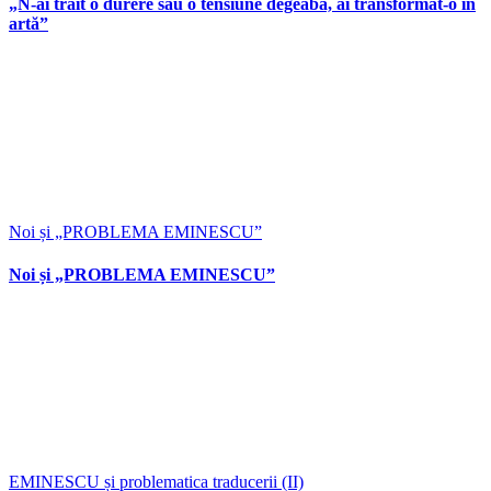
„N-ai trăit o durere sau o tensiune degeaba, ai transformat-o în
artă”
Noi și „PROBLEMA EMINESCU”
Noi și „PROBLEMA EMINESCU”
EMINESCU și problematica traducerii (II)