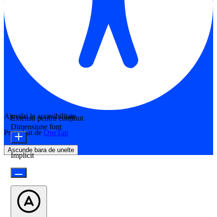
Ajustări la accesibilitate
Extensii pentru conținut
Dimensiune font
Propulsat de
OneTap
Ascunde bara de unelte
Implicit