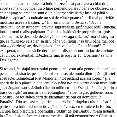
solemnitate/ ar mai putea să intimideze./ Încât par a avea chiar dreptul
apoi/ să mă tot compar cu o linie perpendiculară,/ până ce obosesc, și
chiar ajung să cred/ că sunt o linie/ perpendiculară,/ însă că până și
linia/ se apleacă, o îndoaie un soi de vânt,/ poate că ar fi mai potrivită/
metafora aceea a trestiei….” Într-un moment,
discursul devine
discursiv
, chiar sufocant, cravata suprarealistă jucându-și rolul (funcția)
într-un mod realist-palpitant. Poetul se înădușă de propriile imagini:
„Dar acum, te deznod,/ dezleagă-te, dezleagă-mă,/ lasă-mă să strig, să
țip, să mugesc,/ să zbier, să urlu până voi răguși,/ să urlu până mai pot
urla –,/ dezleagă-te, dezleagă-mă,/ cravată a lui Gellu Naum!”. Finalul,
exasperat, nu putea să fie decât teatral-disperat, într-un joc de cuvinte
cât un joc existențial: „Dezleagă-mă, te rog,/ și Tu, Doamne,/ să vină
Dezlegarea!”
Și tot aici, în siajul interesului pentru artă, vom afla geneza chenarelor,
pe cât de abstracte, pe atât de misterioase, ale unuia dintre părinții artei
abstracte: „olandezul Piet Mondrian,/ tot pictând același copac,/ și-a
sporit de la o pânză la alta lentilele/ până n-a mai văzut decât niște linii/
și, adăugând sau scăzând/ câte un milimetru de Esențial,/ a sfârșit prin a
trasa cu rigla/ un număr de dreptunghiuri,/ albe, negre, galbene, roșii,
albastre,/ ca tot atâtea cărți de identitate/ de om cu domiciliu în
Paradis”. Din aceeași categorie a „poeziei referințelor culturale” ar face
parte și cea intitulată didactic
Influențe livrești
, cu trimitere la Barbu:
„După încă o lectură a poemului
Falduri
de Ion Barbu,/ m-am hotărât,
în sfârșit,/ să-mi încerc și eu norocul/ și să mă geometrizez.// Căutam,