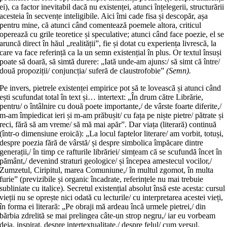
ei), ca factor inevitabil dacă nu existenței, atunci înțelegerii, structurării
acesteia în secvențe inteligibile. Aici îmi cade fisa și descopăr, așa
pentru mine, că atunci când comentează poemele altora, criticul
operează cu grile teoretice și speculative; atunci când face poezie, el se
aruncă direct în hăul „realității”, fie și dotat cu experiența livrescă, la
care va face referință ca la un semn existențial în plus. Or textul însuși
poate să doară, să simtă durere: „Iată unde-am ajuns:/ să simt că între/
două propoziții/ conjuncția/ suferă de claustrofobie”
(Semn).
Pe invers, pietrele existenței empirice pot să te lovească și atunci când
ești scufundat total în text și… intertext: „În drum către Librărie,
pentru/ o întâlnire cu două poete importante,/ de vârste foarte diferite,/
m-am împiedicat ieri și m-am prăbușit/ cu fața pe niște pietre/ pătrate și
reci, fără să am vreme/ să mă mai apăr”. Dar viața (literară) continuă
(într-o dimensiune eroică): „La locul faptelor literare/ am vorbit, totuși,
despre poezia fără de vârstă/ și despre simbolica împăcare dintre
generații,/ în timp ce rafturile librăriei/ simțeam că se scufundă încet în
pământ,/ devenind straturi geologice/ și începea amestecul vocilor,/
Zumzetul, Ciripitul, marea Comuniune,/ în multul zgomot, în multa
furie” (previzibile și organic încadrate, referințele nu mai trebuie
subliniate cu italice). Secretul existențial absolut însă este acesta: cursul
vieții nu se oprește nici odată cu lecturile/ cu interpretarea acestei vieți,
în forma ei literară: „Pe obraji mă ardeau încă urmele pietrei,/ din
bărbia zdrelită se mai prelingea câte-un strop negru,/ iar eu vorbeam
deja, inspirat, despre intertextualitate,/ despre felul/ cum versul,