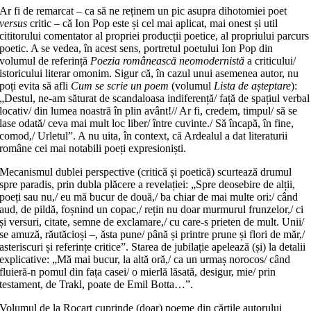
Ar fi de remarcat – ca să ne reținem un pic asupra dihotomiei poet
versus
critic – că Ion Pop este și cel mai aplicat, mai onest și util
cititorului comentator al propriei producții poetice, al propriului parcurs
poetic. A se vedea, în acest sens, portretul poetului Ion Pop din
volumul de referință
Poezia românească neomodernistă
a criticului/
istoricului literar omonim. Sigur că, în cazul unui asemenea autor, nu
poți evita să afli
Cum se scrie un poem
(volumul
Lista de așteptare
):
„Destul, ne-am săturat de scandaloasa indiferență/ față de spațiul verbal
locativ/ din lumea noastră în plin avânt!// Ar fi, credem, timpul/ să se
lase odată/ ceva mai mult loc liber/ între cuvinte./ Să încapă, în fine,
comod,/ Urletul”. A nu uita, în context, că Ardealul a dat literaturii
române cei mai notabili poeți expresioniști.
Mecanismul dublei perspective (critică și poetică) scurtează drumul
spre paradis, prin dubla plăcere a revelației: „Spre deosebire de alții,
poeți sau nu,/ eu mă bucur de două,/ ba chiar de mai multe ori:/ când
aud, de pildă, foșnind un copac,/ rețin nu doar murmurul frunzelor,/ ci
și versuri, citate, semne de exclamare,/ cu care-s prieten de mult. Unii/
se amuză, răutăcioși –, ăsta pune/ până și printre prune și flori de măr,/
asteriscuri și referințe critice”. Starea de jubilație apelează (și) la detalii
explicative: „Mă mai bucur, la altă oră,/ ca un urmaș norocos/ când
fluieră-n pomul din fața casei/ o mierlă lăsată, desigur, mie/ prin
testament, de Trakl, poate de Emil Botta…”.
Volumul de la Rocart cuprinde (doar) poeme din cărțile autorului