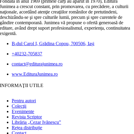
Fondată în anul 1969 (primele cărți au apărut în 1970), Editura
Junimea a crescut constant, prin promovarea, cu precădere, a culturii
naţionale, acordând atenţie creaţiilor românilor de pretutindeni,
deschizându-se şi spre culturile lumii, precum şi spre curentele de
gândire contemporană. Junimea vă propune o ofertă generoasă de
editare, având drept suport profesionalismul, experiența, continuitatea
exigentă.
B-dul Carol I, Grădina Copou, 700506, Iași
+40232-705837
contact@editurajunimea.ro
www.EdituraJunimea.ro
INFORMAŢII UTILE
Pentru autori
Colecţii
Evenimente
Revista Scriptor
Librăria „Cezar Ivănescu”
Rețea distribuție
Contact