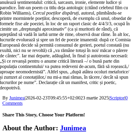
anulează sentimentalul: critică, sarcasm, ironie, elemente ludice și
parodice. Într-un poem cu titlu deja antologic (citând celebrul film cu
Robin Williams),
Cercul poeților dispăruți
, autorul, plimbându-se
printre mormintele poeților, descoperă, de exemplu că unul, obsedat de
formele fixe ale poeziei, în loc de un raport clasic de 4/4/3/3, ocupă în
cimitir un „dreptunghi aproximativ” (ca și muritorii de rând), că
așteptând să vadă în iarbă urme de rime, observă doar râme. În alt loc,
lucrurile evoluează și spre un fel de poezie imanentă: după ce Comisia
Europeană decide să permită consumul de greieri, poetul constată (nu
exultă, nici nu se revoltă) că „va rămâne totuși în noi/ măcar o părere
de cântec”. Iar mai departe, adăugând, în final și autoironia necesară:
„Și ce revanșă pentru o anume critică literară –/ o bună parte din
populația continentului/ va putea redeveni de-acum, fără să roșească,/
aproape neomodernistă”. Altfel spus, „după atâtea ocoluri metaforice/
și zumzet al conotațiilor,/ nu mi-a mai rămas, în tăcere,/ decât să spun
lucrurilor pe nume”. Declarație cât un manifest, critic și poetic,
deopotrivă.
By
Junimea
|
2026-02-23T09:45:55+02:00
23 martie 2025
|
Scriptor
|
0
Comments
Share This Story, Choose Your Platform!
Facebook
X
Bluesky
Reddit
LinkedIn
WhatsApp
Telegram
Tumblr
Xing
Email
Copy
About the Author:
Junimea
Link