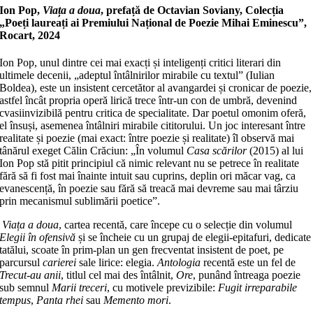
Ion Pop,
Viața a doua
, prefață de Octavian Soviany, Colecția
„Poeți laureați ai Premiului Național de Poezie Mihai Eminescu”,
Rocart, 2024
Ion Pop, unul dintre cei mai exacți și inteligenți critici literari din
ultimele decenii, „adeptul întâlnirilor mirabile cu textul” (Iulian
Boldea), este un insistent cercetător al avangardei și cronicar de poezie,
astfel încât propria operă lirică trece într-un con de umbră, devenind
cvasiinvizibilă pentru critica de specialitate. Dar poetul omonim oferă,
el însuși, asemenea întâlniri mirabile cititorului. Un joc interesant între
realitate și poezie (mai exact: între poezie și realitate) îl observă mai
tânărul exeget Călin Crăciun: „În volumul
Casa scărilor
(2015) al lui
Ion Pop stă pitit principiul că nimic relevant nu se petrece în realitate
fără să fi fost mai înainte intuit sau cuprins, deplin ori măcar vag, ca
evanescență, în poezie sau fără să treacă mai devreme sau mai târziu
prin mecanismul sublimării poetice”.
Viața a doua
, cartea recentă, care începe cu o selecție din volumul
Elegii în ofensivă
și se încheie cu un grupaj de elegii-epitafuri, dedicate
tatălui, scoate în prim-plan un gen frecventat insistent de poet, pe
parcursul
carierei
sale lirice: elegia.
Antologia
recentă este un fel de
Trecut-au anii
, titlul cel mai des întâlnit,
Ore
, punând întreaga poezie
sub semnul
Marii treceri
, cu motivele previzibile:
Fugit irreparabile
tempus
,
Panta rhei
sau
Memento mori
.