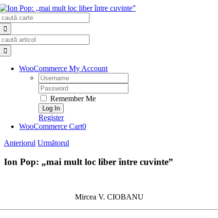
Skip
Search
to
for:
content
Search
for:
WooCommerce My Account
Username:
Password:
Remember Me
Register
WooCommerce Cart
0
Anteriorul
Următorul
Ion Pop: „mai mult loc liber între cuvinte”
Mircea V. CIOBANU