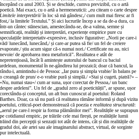
începând cu anul 2003. Și se deschide, cumva previzibil, cu o artă
poetică. Mai exact, cu o artă a hermeneuticii: „eu citeam o carte despre
Limitele interpretării
/ în loc să mă gândesc,/ cum mult mai firesc ar fi
fost,/ la limitele Textului.” Și aici lucrurile încep a se da de-a dura, ca
într-un cântec stănescian, amestecându-se, de-a valma, semne și
semnificații, realități și interpretări, experiențe empirice pure cu
speculațiile interpretativ-expresive, inclusiv figurative: „Norii pe care-i
văd/ lunecând, lunecând,/ și care-ar putea să fie/ un fel de creiere
evaporate,/ știu acum sigur că-s numai nori./ Certificate nu au, nici
nevoie/ de aprobarea mea metaforică”. Realitatea e atât de
nepretențioasă, încât îi amintește autorului de bancul cu baciul
ardelean, monumental în ne-gândirea lui prozaică; doar că bancul, la
rându-i, amintindu-i de Pessoa: „Iar pura și simpla vrabie/ în balans pe
o creangă de prun/ e-o vrabie pură și simplă./ «Stai și cugeti, piatră?» –
«Nu, numai stau»/ cum ar suna, ușor corectat de Pessoa,/ un banc
despre ardeleni”. Un fel de „gradul zero al poeticității”, ar spune, ușor
corectându-și conceptul, un alt bun cunoscut al poetului: Roland
Barthes. Doar, ca să nu pară că realitatea rămâne informă și după vizita
poetului, criticul-poet demonstrează că poezia e
realitatea structurată
:
„aerul pe care-l respir ia forma plămânilor mei”. Realitățile se suprapun
pe cotidianul empiric, pe trăirile cele mai firești, pe realitățile lumii
trăind din percepții și senzații tot atât de intens, cât și din realitățile de
gradul doi, ale artei sau ale imaginarului abstract, virtual, de sorginte
pur intelectuală.