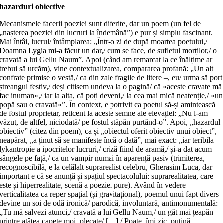
hazarduri obiective
Mecanismele facerii poeziei sunt diferite, dar un poem (un fel de
„nașterea poeziei din lucruri la îndemână”) e pur și simplu fascinant.
Mai întâi, lucrul/ întâmplarea: „Într-o zi de după moartea poetului,/
Doamna Lygia mi-a făcut un dar,/ cum se face, de sufletul morților,/ o
cravată a lui Gellu Naum”. Apoi (când am remarcat la ce înălțime ar
trebui să urcăm), vine contextualizarea, compararea profană: „Un alt
confrate primise o vestă,/ ca din zale fragile de litere –, eu/ urma să port
ștreangul festiv,/ deși citisem undeva la o pagină/ că «aceste cravate mă
fac inuman»,/ iar la alta, că poți deveni,/ la cea mai mică neatenție,/ «un
popă sau o cravată»”. În context, e potrivit ca poetul să-și amintească
de fostul proprietar, reticent la aceste semne ale elevației: „Nu l-am
văzut, de altfel, niciodată/ pe fostul stăpân purtând-o”. Apoi, „hazardul
obiectiv” (citez din poem), ca și „obiectul oferit obiectiv unui obiect”,
neapărat, „a ținut să se manifeste încă o dată”, mai exact: „iar teribila
lykantropie a ipocritelor lucruri,/ criză fiind de aramă,/ și-a dat acum
sângele pe față,/ ca un vampir numai în aparență pasiv (trimiterea,
recognoscibilă, e la celălalt suprarealist celebru, Gherasim Luca, dar
important e că se anunță și spațiul spectacolului: suprarealitatea, care
este și hiperrealitate, scenă a poeziei pure). Având în vedere
verticalitatea ca reper spațial (și gravitațional), poemul unui fapt divers
devine un soi de odă ironică/ parodică, involuntară, antimonumentală:
„Tu mă salvezi atunci,/ cravată a lui Gellu Naum,/ un gât mai țeapăn
printre atâtea capete moi, plecate/ […]./ Poate, îmi zic, puțină