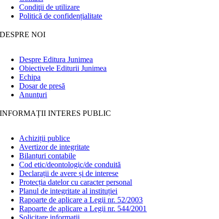
Condiţii de utilizare
Politică de confidențialitate
DESPRE NOI
Despre Editura Junimea
Obiectivele Editurii Junimea
Echipa
Dosar de presă
Anunţuri
INFORMAȚII INTERES PUBLIC
Achiziții publice
Avertizor de integritate
Bilanțuri contabile
Cod etic/deontologic/de conduită
Declarații de avere și de interese
Protecția datelor cu caracter personal
Planul de integritate al instituției
Rapoarte de aplicare a Legii nr. 52/2003
Rapoarte de aplicare a Legii nr. 544/2001
Solicitare informații