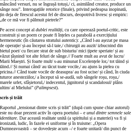
mâncând versuri, nu se îngrașă totuși,/ ci, asimilând creator, produce un
sânge nou”. Interogațiile retorice (finale), privind pedeapsa inopinată,
țin deja de firescul acestui fel de discurs, deopotrivă livresc și empiric:
„de ce mă vor fi pălmuit pietrele?”
Pe acest concept al
dublei realități
, cu care operează poetul-critic, este
construit și un poem ce poate fi înțeles ca parabolă a exercițiului
hermeneutic (în căutarea stratului autentic): „Când l-au așezat pe masa
de operație/ și-au început să-l taie,/ chirurgii au auzit/ izbucnind din
bietul poet/ cu fiecare strat de sub bisturiu/ mici țipete speriate/ și au
văzut țâșnind/ tot alte feluri de sânge.// Foarte mult au avut de lucru/
Marii Maeștri. Și foarte mult/ s-au minunat Excelențele lor,/ tot tăind și
tăind.// Și numai când/ au tăcut toate vocile,/ au ajuns la pielea cu
pricina.// Când toate vocile de deasupra/ au fost ucise/ și când, în ciuda
tuturor anesteziilor,/ a început să se-audă, sub sângele roșu, roșu,/
marele urlet, sfâșietorul,/ indecentul, jignitorul și scandalosul/ plâns
ultim/ al Mielului” (
Palimpsest
).
scris și trăit
Raportul „tensionat dintre scris și trăit” (după cum spune chiar autorul)
este nu doar prezent activ în opera poetului – e
unul dintre semnele sal
identitare
. Dar această realitate unită (a spiritului și a materiei) va fi și
ironizată, ludic, în fazele ei uniforme și în truisme: „Opera
Dumneavoastră – se dovedește acum –/ e foarte unitară/ din punct de