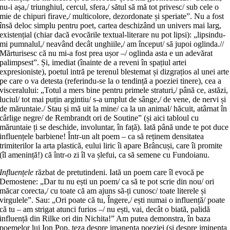
nu-i așa,/ triunghiul, cercul, sfera,/ sătul să mă tot privesc/ sub cele o
mie de chipuri firave,/ multicolore, dezordonate și speriate”. Nu a fost
însă deloc simplu pentru poet, cartea deschizând un univers mai larg,
existențial (chiar dacă evocările textual-literare nu pot lipsi): „lipsindu-
mi pumnalul,/ neavând decât unghiile,/ am început/ să jupoi oglinda.//
Mărturisesc că nu mi-a fost prea ușor –/ oglinda asta e un adevărat
palimpsest”. Și, imediat (înainte de a reveni în spațiul artei
expresioniste), poetul intră pe terenul blestemat și dizgrațios al unei arte
pe care o va detesta (referindu-se la o tendință a poeziei tinere), cea a
visceralului: „Totul a mers bine pentru primele straturi,/ până ce, astăzi,
luciul/ tot mai puțin argintiu/ s-a umplut de sânge,/ de vene, de nervi și
de măruntaie./ Stau și mă uit la mine/ ca la un animal/ hăcuit, atârnat în
cârlige negre/ de Rembrandt ori de Soutine” (și aici tabloul cu
măruntaie ți se deschide, involuntar, în față). Iată până unde te pot duce
influențele barbiene! Într-un alt poem – ca să reținem densitatea
trimiterilor la arta plastică, eului liric îi apare Brâncuși, care îi promite
(îl amenință!) că într-o zi îl va șlefui, ca să semene cu Fundoianu.
Influențele
răzbat de pretutindeni. Iată un poem care îl evocă pe
Demostene: „Dar tu nu ești un poem/ ca să te pot scrie din nou/ ori
măcar corecta,/ cu toate că am ajuns să-ți cunosc/ toate literele și
virgulele”. Sau: „Ori poate că tu, Îngere,/ ești numai o influență/ poate
că tu – am strigat atunci furios –/ nu ești, vai, decât o biată, palidă
influență din Rilke ori din Nichita!” Am putea demonstra, în baza
poemelor lui Ion Pop, teza despre imanența poeziei (și despre iminența