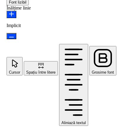
Font lizibil
Înălțime linie
Implicit
Cursor
Spațiu între litere
Grosime font
Aliniază textul