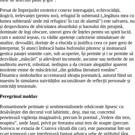
Presat de împrejurări ezoterice conexe interogației, echivocității,
ilogicii, irelevanței (pentru noi), refugiul în subterană („legătura mea cu
lumea subterană/ unde mă refugiez/ în caz de alarmă”) este salvarea, nu
și despovărarea de ubicuitatea absurdului și haosului din preajmă,
dominate de legi obscure, uneori greu de înțeles pentru un spirit lucid,
cum e autorul ieșean, cu vădite apetențe carteziene stimulatoare de
analize, devoalări, dorințe de a elucida și justifica ceea ce pare greu de
interpretat. Și atunci îmbracă haina bufonului pitoresc și insinuează
gestica paiaței smintite care, sub acoperire, își permite și i se permite să
dezvăluie „măscări” și adevăruri incomode, ascunse sau nedorite de un
auditoriu aservit, robotizat, nedispus a da crezare alegațiilor aparent
insolente emise de măscăriciul „din grădina literaturii române”.
Dinamica simbolurilor accentuează ideația poematică, autorul fiind un
maestru în simularea naivităților ascunzătoare de reflecții personale și
onticități tensionale.
Peregrinul moldav
Romantismele perimate și sentimentalismele edulcorate lipsesc cu
desăvârșire din decorul voit labirintic, deși, mai rar, concretul
penetrează vigilența imaginativă, precum în poemul „Vedere din tren,
noaptea”, unde Iașul, privit pe fereastra unui tren de noapte (precum
Sorescu se extazia de Craiova văzută din car), este panoramat într-un
ecart temporal care interferează fantast arhaica urbe de prăfuitul târg,