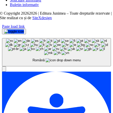
Solicitare informații
Buletin informativ
© Copyright
20262026 | Editura Junimea – Toate drepturile rezervate |
Site realizat cu
și
de
SiteXdesign
Page load link
Română