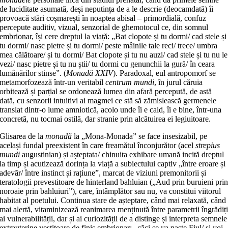
de luciditate asumată, deși neputința de a le descrie (deocamdată) îi
provoacă stări coșmarești în noaptea abisal – primordială, confuz
percepute auditiv, vizual, senzorial de ghemotocul ce, din somnul
embrionar, își cere dreptul la viață: „Bat clopote și tu dormi/ cad stele și
tu dormi/ nasc pietre și tu dormi/ peste mâinile tale reci/ trece/ umbra
mea călătoare/ și tu dormi/ Bat clopote și tu nu auzi/ cad stele și tu nu le
vezi/ nasc pietre și tu nu știi/ tu dormi cu genunchii la gură/ în ceara
lumânărilor stinse”. (
Monadă XXIV
). Paradoxal, eul antropomorf se
metamorfozează într-un veritabil
centrum mundi
, în jurul căruia
orbitează și parțial se ordonează lumea din afară percepută, de astă
dată, cu senzorii intuitivi ai magmei ce stă să zămislească germenele
translat dintr-o lume amniotică, acolo unde îi e cald, îi e bine, într-una
concretă, nu tocmai ostilă, dar stranie prin alcătuirea ei legiuitoare.
Glisarea de la
monadă
la „Mona-Monada” se face insesizabil, pe
același fundal preexistent în care freamătul înconjurător (acel
strepius
mundi
augustinian) și așteptata/ chinuita exhibare umană incită dreptul
la timp și acutizează dorința la viață a subiectului captiv „între eroare și
adevăr/ între instinct și rațiune”, marcat de viziuni premonitorii și
teratologii prevestitoare de hinterland bahluian („Aud prin buruieni pri
noroaie prin bahluiuri”), care, întâmplător sau nu, va constitui viitorul
habitat al poetului. Continua stare de așteptare, când mai relaxată, când
mai alertă, vitaminizează reanimarea menținută între parametrii îngrădiț
ai vulnerabilității, dar și ai curiozității de a distinge și interpreta semnele
extrauterine vestitoare de finiș embrionar: „căci se va naște Fiul/ și voi