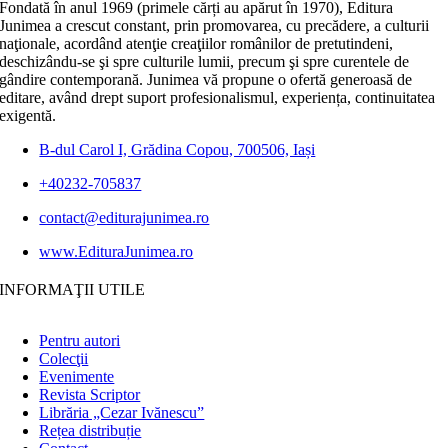
Fondată în anul 1969 (primele cărți au apărut în 1970), Editura
Junimea a crescut constant, prin promovarea, cu precădere, a culturii
naţionale, acordând atenţie creaţiilor românilor de pretutindeni,
deschizându-se şi spre culturile lumii, precum şi spre curentele de
gândire contemporană. Junimea vă propune o ofertă generoasă de
editare, având drept suport profesionalismul, experiența, continuitatea
exigentă.
B-dul Carol I, Grădina Copou, 700506, Iași
+40232-705837
contact@editurajunimea.ro
www.EdituraJunimea.ro
INFORMAŢII UTILE
Pentru autori
Colecţii
Evenimente
Revista Scriptor
Librăria „Cezar Ivănescu”
Rețea distribuție