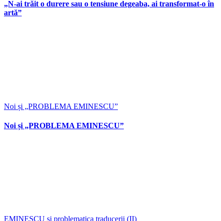
„N-ai trăit o durere sau o tensiune degeaba, ai transformat-o în
artă”
Noi și „PROBLEMA EMINESCU”
Noi și „PROBLEMA EMINESCU”
EMINESCU și problematica traducerii (II)