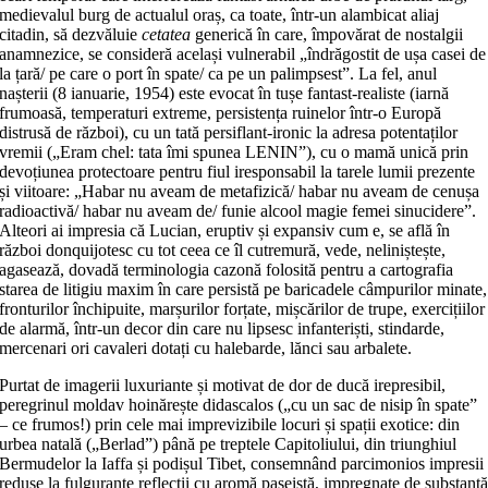
medievalul burg de actualul oraș, ca toate, într-un alambicat aliaj
citadin, să dezvăluie
cetatea
generică în care, împovărat de nostalgii
anamnezice, se consideră același vulnerabil „îndrăgostit de ușa casei de
la țară/ pe care o port în spate/ ca pe un palimpsest”. La fel, anul
nașterii (8 ianuarie, 1954) este evocat în tușe fantast-realiste (iarnă
frumoasă, temperaturi extreme, persistența ruinelor într-o Europă
distrusă de război), cu un tată persiflant-ironic la adresa potentaților
vremii („Eram chel: tata îmi spunea LENIN”), cu o mamă unică prin
devoțiunea protectoare pentru fiul iresponsabil la tarele lumii prezente
și viitoare: „Habar nu aveam de metafizică/ habar nu aveam de cenușa
radioactivă/ habar nu aveam de/ funie alcool magie femei sinucidere”.
Alteori ai impresia că Lucian, eruptiv și expansiv cum e, se află în
război donquijotesc cu tot ceea ce îl cutremură, vede, neliniștește,
agasează, dovadă terminologia cazonă folosită pentru a cartografia
starea de litigiu maxim în care persistă pe baricadele câmpurilor minate,
fronturilor închipuite, marșurilor forțate, mișcărilor de trupe, exercițiilor
de alarmă, într-un decor din care nu lipsesc infanteriști, stindarde,
mercenari ori cavaleri dotați cu halebarde, lănci sau arbalete.
Purtat de imagerii luxuriante și motivat de dor de ducă irepresibil,
peregrinul moldav hoinărește didascalos („cu un sac de nisip în spate”
– ce frumos!) prin cele mai imprevizibile locuri și spații exotice: din
urbea natală („Berlad”) până pe treptele Capitoliului, din triunghiul
Bermudelor la Iaffa și podișul Tibet, consemnând parcimonios impresii
reduse la fulgurante reflecții cu aromă paseistă, impregnate de substanț