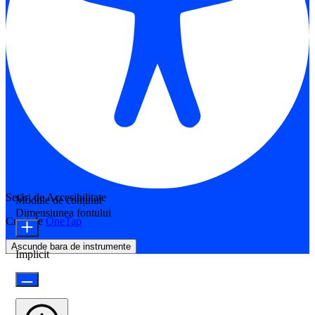
Setări de Accesibilitate
Module de conținut
Dimensiunea fontului
Creat de
OneTap
Ascunde bara de instrumente
Implicit