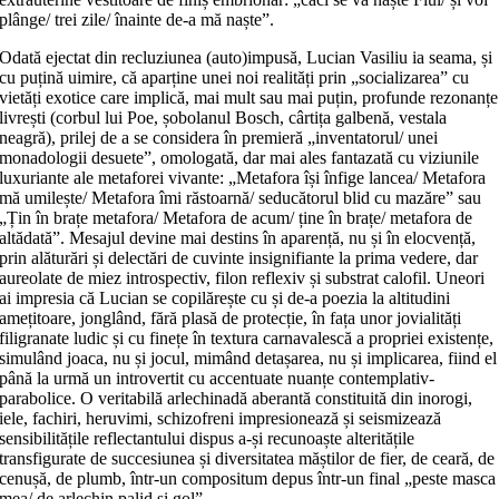
plânge/ trei zile/ înainte de-a mă naște”.
Odată ejectat din recluziunea (auto)impusă, Lucian Vasiliu ia seama, și
cu puțină uimire, că aparține unei noi realități prin „socializarea” cu
vietăți exotice care implică, mai mult sau mai puțin, profunde rezonanțe
livrești (corbul lui Poe, șobolanul Bosch, cârtița galbenă, vestala
neagră), prilej de a se considera în premieră „inventatorul/ unei
monadologii desuete”, omologată, dar mai ales fantazată cu viziunile
luxuriante ale metaforei vivante: „Metafora își înfige lancea/ Metafora
mă umilește/ Metafora îmi răstoarnă/ seducătorul blid cu mazăre” sau
„Țin în brațe metafora/ Metafora de acum/ ține în brațe/ metafora de
altădată”. Mesajul devine mai destins în aparență, nu și în elocvență,
prin alăturări și delectări de cuvinte insignifiante la prima vedere, dar
aureolate de miez introspectiv, filon reflexiv și substrat calofil. Uneori
ai impresia că Lucian se copilărește cu și de-a poezia la altitudini
amețitoare, jonglând, fără plasă de protecție, în fața unor jovialități
filigranate ludic și cu finețe în textura carnavalescă a propriei existențe,
simulând joaca, nu și jocul, mimând detașarea, nu și implicarea, fiind el
până la urmă un introvertit cu accentuate nuanțe contemplativ-
parabolice. O veritabilă arlechinadă aberantă constituită din inorogi,
iele, fachiri, heruvimi, schizofreni impresionează și seismizează
sensibilitățile reflectantului dispus a-și recunoaște alteritățile
transfigurate de succesiunea și diversitatea măștilor de fier, de ceară, de
cenușă, de plumb, într-un compositum depus într-un final „peste masca
mea/ de arlechin palid și gol”.