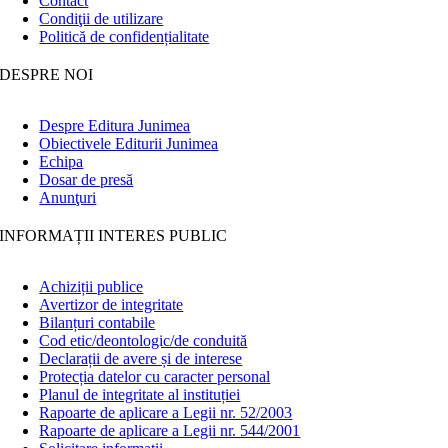
Contact
Condiţii de utilizare
Politică de confidențialitate
DESPRE NOI
Despre Editura Junimea
Obiectivele Editurii Junimea
Echipa
Dosar de presă
Anunţuri
INFORMAȚII INTERES PUBLIC
Achiziții publice
Avertizor de integritate
Bilanțuri contabile
Cod etic/deontologic/de conduită
Declarații de avere și de interese
Protecția datelor cu caracter personal
Planul de integritate al instituției
Rapoarte de aplicare a Legii nr. 52/2003
Rapoarte de aplicare a Legii nr. 544/2001