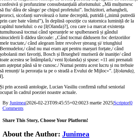
confesivă și profunzime consubstanțială aforismului: „Mă mulțumesc
să fiu/ dâra de sânge/ pe chipul profetului”. Inchizitori, arhangheli,
proroci, sicofanți survolează o lume decrepită, putridă („inimă putredă
prin care bate vântul”), în deplină opoziție cu statornica luminiță de la
capătul tunelului: o
ea
[I(Olanda)?], cea care i-a marcat existența
tumultuoasă tocmai când speranțele se spulberaseră și gândul
sinuciderii îi dădea târcoale: „Când tocmai dădusem foc derizoriilor
mele tractate,/ când alegeam între revolver ștreang și/ triunghiul
Bermudelor,/ când nu mai eram apt pentru marșuri forțate,/ când
șobolanii mei favoriți, Bosch și Brueghel/ muriseră de inaniție/ când
toate acestea se întâmplară,/ veni I(olanda) și spuse: «11 ani prenatali
am așteptat până să te cunosc./ Numai pentru acest lucru și nu trebuie
să renunți/ la perorația ta pe o stradă a Evului de Mijloc»”. [
I(olanda),
I
].
Și prin această antologie, Lucian Vasiliu confirmă raftul seniorial
ocupat în cadrul poeziei noastre actuale.
By
Junimea
|
2026-02-23T09:45:55+02:00
23 martie 2025
|
Scriptor
|
0
Comments
Share This Story, Choose Your Platform!
Facebook
X
Bluesky
Reddit
LinkedIn
WhatsApp
Telegram
Tumblr
Xing
Email
Copy
About the Author:
Junimea
Link