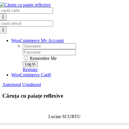
Skip
Search
to
for:
content
Search
for:
WooCommerce My Account
Username:
Password:
Remember Me
Register
WooCommerce Cart
0
Anteriorul
Următorul
Căruța cu paiațe reflexive
Lucian SCURTU