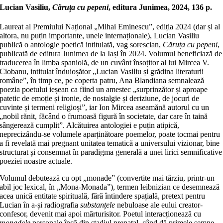
Lucian Vasiliu,
Căruța cu pepeni
, editura Junimea, 2024, 136 p.
Laureat al Premiului Național „Mihai Eminescu”, ediția 2024 (dar și al
altora, nu puțin importante, unele internaționale), Lucian Vasiliu
publică o antologie poetică intitulată, vag sorescian,
Căruța cu pepeni
,
publicată de editura Junimea de la Iași în 2024. Volumul beneficiază de
traducerea în limba spaniolă, de un cuvânt însoțitor al lui Mircea V.
Ciobanu, intitulat înduioșător „Lucian Vasiliu și grădina literaturii
române”, în timp ce, pe coperta patru, Ana Blandiana semnalează
poezia poetului ieșean ca fiind un amestec „surprinzător și aproape
patetic de emoție și ironie, de nostalgie și deriziune, de jocuri de
cuvinte și termeni religioși”, iar Ion Mircea aseamănă autorul cu un
„nobil rănit, făcând o frumoasă figură în societate, dar care în taină
sângerează cumplit”. Alcătuirea antologiei e puțin atipică,
neprecizându-se volumele aparținătoare poemelor, poate tocmai pentru
a fi revelată mai pregnant unitatea tematică a universului vizionar, bine
structurat și consemnat în paradigma generală a unei lirici semnificative
poeziei noastre actuale.
Volumul debutează cu opt „monade” (convertite mai târziu, printr-un
abil joc lexical, în „Mona-Monada”), termen leibnizian ce desemnează
acea unică entitate spirituală, fără întindere spațială, pretext pentru
Lucian în a-și radiografia
substanțele
nebuloase ale eului creator-
confesor, devenit mai apoi mărturisitor. Poetul interacționează cu
monadele
personale încă din stadiul prenatal, când dă primele semne