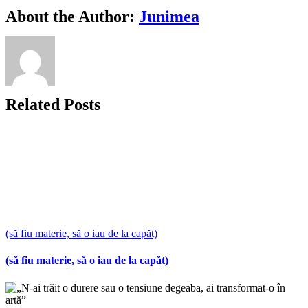
Facebook
X
Bluesky
Reddit
LinkedIn
WhatsApp
Telegram
Tumblr
Xing
Email
Copy
About the Author:
Junimea
Link
Related Posts
(să fiu materie, să o iau de la capăt)
(să fiu materie, să o iau de la capăt)