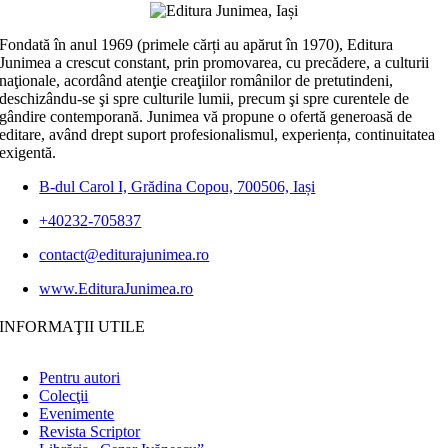
Fondată în anul 1969 (primele cărți au apărut în 1970), Editura
Junimea a crescut constant, prin promovarea, cu precădere, a culturii
naţionale, acordând atenţie creaţiilor românilor de pretutindeni,
deschizându-se şi spre culturile lumii, precum şi spre curentele de
gândire contemporană. Junimea vă propune o ofertă generoasă de
editare, având drept suport profesionalismul, experiența, continuitatea
exigentă.
B-dul Carol I, Grădina Copou, 700506, Iași
+40232-705837
contact@editurajunimea.ro
www.EdituraJunimea.ro
INFORMAŢII UTILE
Pentru autori
Colecţii
Evenimente
Revista Scriptor