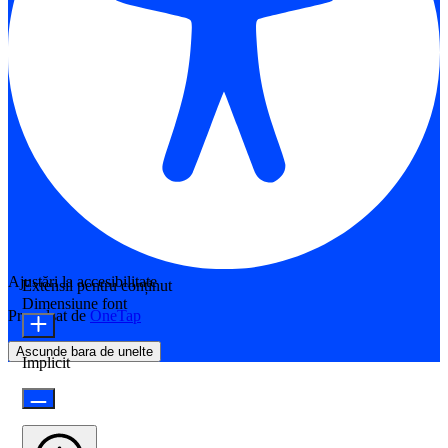
Ajustări la accesibilitate
Extensii pentru conținut
Dimensiune font
Propulsat de
OneTap
Ascunde bara de unelte
Implicit