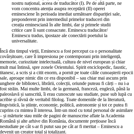
nostru național, aceea de traducător (I). Pe de altă parte, ne
vom concentra atenția asupra receptării (II) operei
eminesciene în perioada imediat următoare dispariției sale,
preponderent prin intermediul primelor traduceri din
creația eminesciană în alte limbi, dar și primele studii
critice care îi sunt consacrate. Eminescu traducător/
Eminescu tradus, ipostaze ale conectării poetului la
universalitate.
Încă din timpul vieții, Eminescu a fost perceput ca o personalitate
covârșitoare, care îi impresiona pe contemporani prin inteligență,
memorie, curiozitate intelectuală, cultura de nivel european și chiar
mult mai întinsă, spre zonele Orientului. Spirit enciclopedic, faustic,
titanesc, a scris și a citit enorm, a pornit pe toate căile cunoașterii epocii
sale, aproape nimic din ce era disponibil – sau chiar mai ascuns prin
unghere de biblioteci, librării, colecții, oriunde puteau fi cărți – nu i-a
fost străin. Mai multe limbi, de la germană, franceză, engleză, până la
paleoslavă și sanscrită, îi erau cunoscute sau studiate, puse sub lupă cu
acribie și râvnă de veritabil filolog. Toate domeniile de la literatură,
lingvistică, la științe, economie, politică, astronomie și tot ce putea fi
cuprins cu mintea îl interesa. Într-un mod cu totul personal de asimilare
– și mărturie stau miile de pagini de manuscrise aflate la Academia
Română și alte arhive din România, documente prețioase încă
nestudiate pe cât s-ar fi putut sau pe cât ar fi meritat – Eminescu a
devenit un creator total și totalizant.