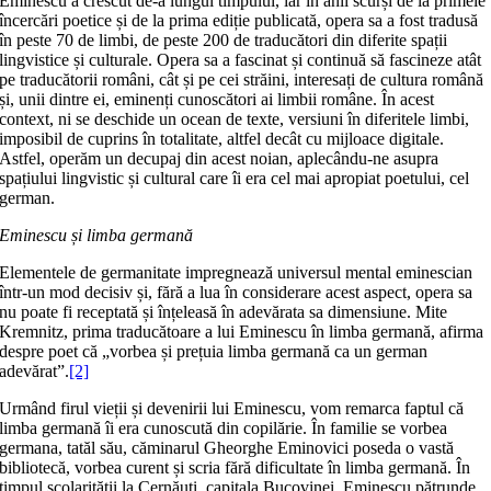
Eminescu a crescut de-a lungul timpului, iar în anii scurși de la primele
încercări poetice și de la prima ediție publicată, opera sa a fost tradusă
în peste 70 de limbi, de peste 200 de traducători din diferite spații
lingvistice și culturale. Opera sa a fascinat și continuă să fascineze atât
pe traducătorii români, cât și pe cei străini, interesați de cultura română
și, unii dintre ei, eminenți cunoscători ai limbii române. În acest
context, ni se deschide un ocean de texte, versiuni în diferitele limbi,
imposibil de cuprins în totalitate, altfel decât cu mijloace digitale.
Astfel, operăm un decupaj din acest noian, aplecându-ne asupra
spațiului lingvistic și cultural care îi era cel mai apropiat poetului, cel
german.
Eminescu și limba germană
Elementele de germanitate impregnează universul mental eminescian
într-un mod decisiv și, fără a lua în considerare acest aspect, opera sa
nu poate fi receptată și înțeleasă în adevărata sa dimensiune. Mite
Kremnitz, prima traducătoare a lui Eminescu în limba germană, afirma
despre poet că „vorbea și prețuia limba germană ca un german
adevărat”.
[2]
Urmând firul vieții și devenirii lui Eminescu, vom remarca faptul că
limba germană îi era cunoscută din copilărie. În familie se vorbea
germana, tatăl său, căminarul Gheorghe Eminovici poseda o vastă
bibliotecă, vorbea curent și scria fără dificultate în limba germană. În
timpul școlarității la Cernăuți, capitala Bucovinei, Eminescu pătrunde