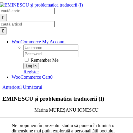
Skip
Search
to
for:
content
Search
for:
WooCommerce My Account
Username:
Password:
Remember Me
Register
WooCommerce Cart
0
Anteriorul
Următorul
EMINESCU și problematica traducerii (I)
Marina MUREȘANU IONESCU
Ne propunem în prezentul studiu să punem în lumină o
dimensiune mai puțin explorată a personalității poetului