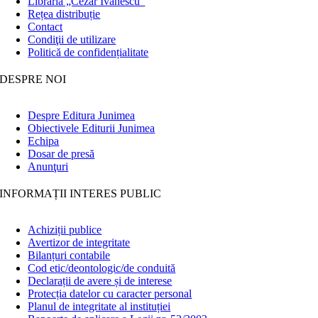
Librăria „Cezar Ivănescu”
Rețea distribuție
Contact
Condiţii de utilizare
Politică de confidențialitate
DESPRE NOI
Despre Editura Junimea
Obiectivele Editurii Junimea
Echipa
Dosar de presă
Anunţuri
INFORMAȚII INTERES PUBLIC
Achiziții publice
Avertizor de integritate
Bilanțuri contabile
Cod etic/deontologic/de conduită
Declarații de avere și de interese
Protecția datelor cu caracter personal
Planul de integritate al instituției