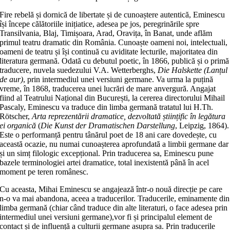
Fire rebelă și dornică de libertate și de cunoaștere autentică, Eminescu
își începe călătoriile inițiatice, adesea pe jos, peregrinările spre
Transilvania, Blaj, Timișoara, Arad, Oravița, în Banat, unde aflăm
primul teatru dramatic din România. Cunoaște oameni noi, intelectuali,
oameni de teatru și își continuă cu aviditate lecturile, majoritatea din
literatura germană. Odată cu debutul poetic, în 1866, publică și o primă
traducere, nuvela suedezului V.A. Wetterberghs,
Die Halskette (Lanțul
de aur)
, prin intermediul unei versiuni germane. Va urma la puțină
vreme, în 1868, traducerea unei lucrări de mare anvergură. Angajat
fiind al Teatrului Național din București, la cererea directorului Mihail
Pascaly, Eminescu va traduce din limba germană tratatul lui H.Th.
Rötscher,
Arta reprezentării dramatice, dezvoltată științific în legătura
ei organică
(
Die Kunst der Dr
amatischen Darstellung
, Leipzig, 1864).
Este o performanță pentru tânărul poet de 18 ani care dovedește, cu
această ocazie, nu numai cunoașterea aprofundată a limbii germane dar
și un simț filologic excepțional. Prin traducerea sa, Eminescu pune
bazele terminologiei artei dramatice, total inexistentă până în acel
moment pe teren românesc.
Cu aceasta, Mihai Eminescu se angajează într-o nouă direcție pe care
n-o va mai abandona, aceea a traducerilor. Traducerile, eminamente din
limba germană (chiar când traduce din alte literaturi, o face adesea prin
intermediul unei versiuni germane),vor fi și principalul element de
contact și de influență a culturii germane asupra sa. Prin traducerile