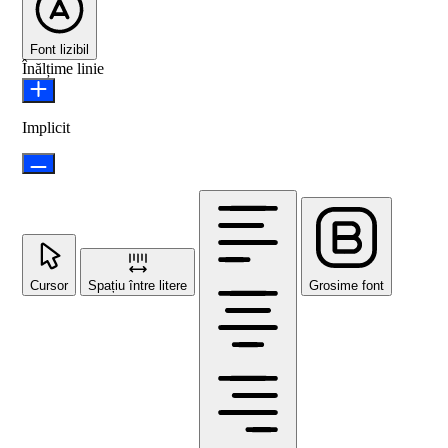
Font lizibil
Înălțime linie
Implicit
Cursor
Spațiu între litere
Grosime font