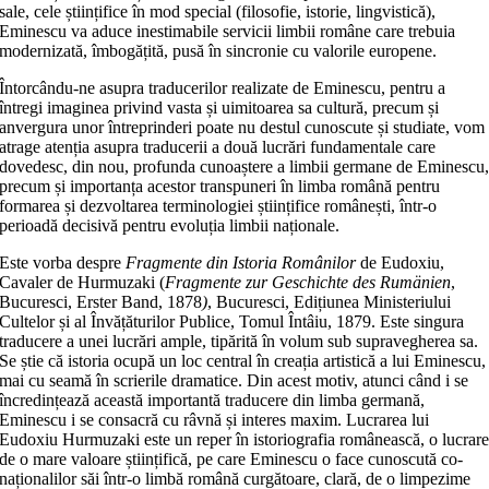
sale, cele științifice în mod special (filosofie, istorie, lingvistică),
Eminescu va aduce inestimabile servicii limbii române care trebuia
modernizată, îmbogățită, pusă în sincronie cu valorile europene.
Întorcându-ne asupra traducerilor realizate de Eminescu, pentru a
întregi imaginea privind vasta și uimitoarea sa cultură, precum și
anvergura unor întreprinderi poate nu destul cunoscute și studiate, vom
atrage atenția asupra traducerii a două lucrări fundamentale care
dovedesc, din nou, profunda cunoaștere a limbii germane de Eminescu
precum și importanța acestor transpuneri în limba română pentru
formarea și dezvoltarea terminologiei științifice românești, într-o
perioadă decisivă pentru evoluția limbii naționale.
Este vorba despre
Fragmente din Istoria Românilor
de Eudoxiu,
Cavaler de Hurmuzaki (
Fragmente zur Geschichte des Rumänien
,
Bucuresci, Erster Band, 1878
)
, Bucuresci, Edițiunea Ministeriului
Cultelor și al Învățăturilor Publice, Tomul Întâiu, 1879. Este singura
traducere a unei lucrări ample, tipărită în volum sub supravegherea sa.
Se știe că istoria ocupă un loc central în creația artistică a lui Eminescu,
mai cu seamă în scrierile dramatice. Din acest motiv, atunci când i se
încredințează această importantă traducere din limba germană,
Eminescu i se consacră cu râvnă și interes maxim. Lucrarea lui
Eudoxiu Hurmuzaki este un reper în istoriografia românească, o lucrar
de o mare valoare științifică, pe care Eminescu o face cunoscută co-
naționalilor săi într-o limbă română curgătoare, clară, de o limpezime