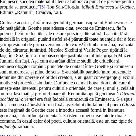
Eminescu socotea materialul literar al altora ca punct de plecare pentru
propria sa producție”
[5]
(Ion Sân-Giorgiu,
Mihail Eminescu și Goethe
,
Editura „Ramuri”, Craiova, f.a.).
Cu toate acestea, înrâurirea geniului german asupra lui Eminescu este
de netăgăduit. Goethe este adesea citat, evocat de Eminescu, fie în
poeme, fie în reflecțiile sale despre poezie și literatură. L-a citit fără
îndoială în original, putând astfel să-i pătrundă toate nuanțele dar a fost
și impresionat de prima versiune a lui
Faust
în limba română, realizată
de doi cărturari junimiști, Nicolae Skelitti și Vasile Pogor, tipărită la
Iași, în 1862, într-o frumoasă ediție păstrată cu infinită grijă la Muzeul
Junimii din Iași. Așa cum au arătat diferite studii ale criticilor și
eminescologilor români, punctele de contact între Goethe și Eminescu
sunt numeroase și pline de sens. S-au stabilit paralele între prezențele
feminine din operele celor doi creatori, s-au găsit convergențe și ecouri,
motive și procedee similare. Dar poate cel mai bogat domeniu care îi
unește este interesul pentru culturile orientale, de care și unul și celălalt
au fost fascinați și profund marcați. Renumita operă goetheană
Divanul
occidental-oriental
era fără îndoială cunoscută de Eminescu. S-a spus
de asemenea că însăși forma fixă a gazelului din faimosul poem
Glossa
este inspirată de Goethe care a introdus această formă în literatura
germană, sub influență orientală. Existența unei surse intertextuale
comune, în cazul celor doi poeți, cultura orientală, este un caz tipic de
influență
radiantă.