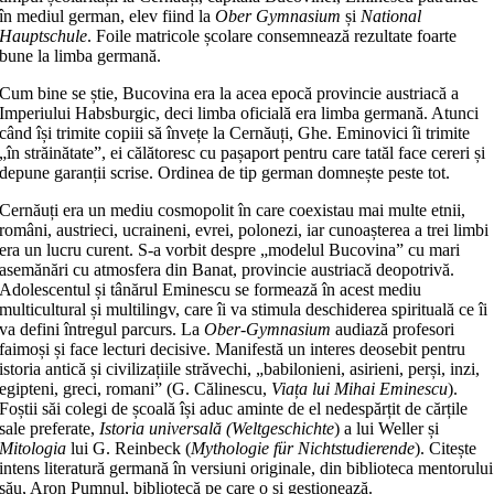
în mediul german, elev fiind la
Ober Gymnasium
și
National
Hauptschule
. Foile matricole școlare consemnează rezultate foarte
bune la limba germană.
Cum bine se știe, Bucovina era la acea epocă provincie austriacă a
Imperiului Habsburgic, deci limba oficială era limba germană. Atunci
când își trimite copiii să învețe la Cernăuți, Ghe. Eminovici îi trimite
„în străinătate”, ei călătoresc cu pașaport pentru care tatăl face cereri și
depune garanții scrise. Ordinea de tip german domnește peste tot.
Cernăuți era un mediu cosmopolit în care coexistau mai multe etnii,
români, austrieci, ucraineni, evrei, polonezi, iar cunoașterea a trei limbi
era un lucru curent. S-a vorbit despre „modelul Bucovina” cu mari
asemănări cu atmosfera din Banat, provincie austriacă deopotrivă.
Adolescentul și tânărul Eminescu se formează în acest mediu
multicultural și multilingv, care îi va stimula deschiderea spirituală ce îi
va defini întregul parcurs. La
Ober-Gymnasium
audiază profesori
faimoși și face lecturi decisive. Manifestă un interes deosebit pentru
istoria antică și civilizațiile străvechi, „babilonieni, asirieni, perși, inzi,
egipteni, greci, romani” (G. Călinescu,
Viața lui Mihai Eminescu
).
Foștii săi colegi de școală își aduc aminte de el nedespărțit de cărțile
sale preferate,
Istoria universală (Weltgeschichte
) a lui Weller și
Mitologia
lui G. Reinbeck (
Mythologie für Nichtstudierende
). Citește
intens literatură germană în versiuni originale, din biblioteca mentorului
său, Aron Pumnul, bibliotecă pe care o și gestionează.