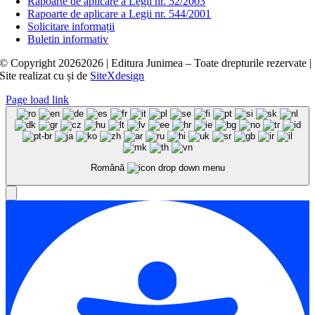
Rapoarte de aplicare a Legii nr. 52/2003
Rapoarte de aplicare a Legii nr. 544/2001
Solicitare informații
Buletin informativ
© Copyright
20262026 | Editura Junimea – Toate drepturile rezervate |
Site realizat cu
și
de
SiteXdesign
Page load link
Română