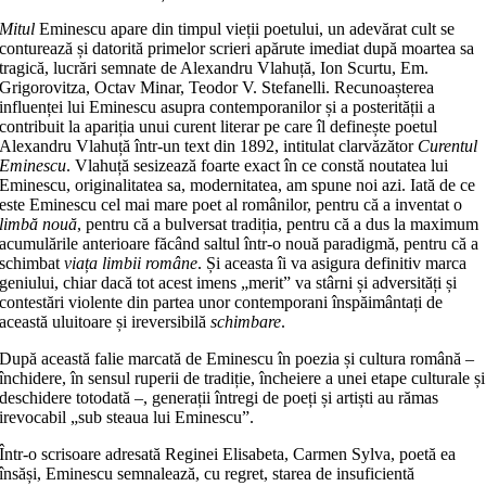
Mitul
Eminescu apare din timpul vieții poetului, un adevărat cult se
conturează și datorită primelor scrieri apărute imediat după moartea sa
tragică, lucrări semnate de Alexandru Vlahuță, Ion Scurtu, Em.
Grigorovitza, Octav Minar, Teodor V. Stefanelli. Recunoașterea
influenței lui Eminescu asupra contemporanilor și a posterității a
contribuit la apariția unui curent literar pe care îl definește poetul
Alexandru Vlahuță într-un text din 1892, intitulat clarvăzător
Curentul
Eminescu
. Vlahuță sesizează foarte exact în ce constă noutatea lui
Eminescu, originalitatea sa, modernitatea, am spune noi azi. Iată de ce
este Eminescu cel mai mare poet al românilor, pentru că a inventat o
limbă nouă
, pentru că a bulversat tradiția, pentru că a dus la maximum
acumulările anterioare făcând saltul într-o nouă paradigmă, pentru că a
schimbat
viața limbii române
. Și aceasta îi va asigura definitiv marca
geniului, chiar dacă tot acest imens „merit” va stârni și adversități și
contestări violente din partea unor contemporani înspăimântați de
această uluitoare și ireversibilă
schimbare
.
După această falie marcată de Eminescu în poezia și cultura română –
închidere, în sensul ruperii de tradiție, încheiere a unei etape culturale și
deschidere totodată –, generații întregi de poeți și artiști au rămas
irevocabil „sub steaua lui Eminescu”.
Într-o scrisoare adresată Reginei Elisabeta, Carmen Sylva, poetă ea
însăși, Eminescu semnalează, cu regret, starea de insuficientă