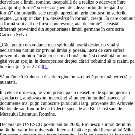
dezvoltare a limbii române, incapabilă de a realiza o adecvare între
„conținut și formă” și este conștient de „dezacordul dintre gând și
formă” din propriile sale creații, apreciind, prin contrast, în scrierile
reginei, „un spirit clar, fin, desăvârșit în formă”, creații „în care conținut
și formă sunt atât de firesc concrescute, atât de curate”, această
diferență provenind din superioritatea limbii germane în care scria
Carmen Sylva.
„Căci pentru dezvoltarea mea spirituală poartă desigur o vină și
neclaritatea noțiunilor privind limba și poezia, lucru de care suferă
prezentul autohton, încât cu cea mai bună știință și conștiință nu poți
găsi vreun sprijin, în descoperirea dreptei cărări trebuind să te razimi pe
tine însuți.” (ms. 2255)
[1]
Să notăm că Eminescu îi scrie reginei într-o limbă germană perfectă și
nuanțată.
În cele ce urmează, ne vom preocupa cu deosebire de spațiul german
și, adiacent, anglo-saxon, încercând să punem în lumină aspecte și
documente mai puțin cunoscute publicului larg, provenite din Arhivele
Naționale sau fondurile de Colecții speciale ale BCU Iași sau ale
Muzeului Literaturii Române.
Declarat de UNESCO poetul anului 2000, Eminescu a intrat definitiv
în rândul valorilor universale. Interesul față de geniul literar al lui Mihai