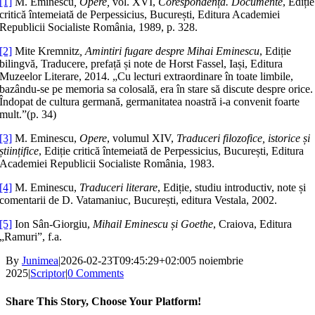
[1]
M. Eminescu
, Opere,
vol. XVI,
Corespondență. Documente
, Ediție
critică întemeiată de Perpessicius, București, Editura Academiei
Republicii Socialiste România, 1989, p. 328.
[2]
Mite Kremnitz
, Amintiri fugare despre Mihai Eminescu
, Ediție
bilingvă, Traducere, prefață și note de Horst Fassel, Iași, Editura
Muzeelor Literare, 2014. „Cu lecturi extraordinare în toate limbile,
bazându-se pe memoria sa colosală, era în stare să discute despre orice.
Îndopat de cultura germană, germanitatea noastră i-a convenit foarte
mult.”(p. 34)
[3]
M. Eminescu,
Opere
, volumul XIV,
Traduceri filozofice, istorice și
științifice
, Ediție critică întemeiată de Perpessicius, București, Editura
Academiei Republicii Socialiste România, 1983.
[4]
M. Eminescu,
Traduceri literare
, Ediție, studiu introductiv, note și
comentarii de D. Vatamaniuc, București, editura Vestala, 2002.
[5]
Ion Sân-Giorgiu,
Mihail Eminescu și Goethe
, Craiova, Editura
„Ramuri”, f.a.
By
Junimea
|
2026-02-23T09:45:29+02:00
5 noiembrie
2025
|
Scriptor
|
0 Comments
Share This Story, Choose Your Platform!