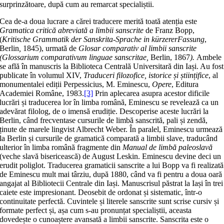
surprinzătoare, după cum au remarcat specialiștii.
Cea de-a doua lucrare a cărei traducere merită toată atenția este
Gramatica critică abreviată a limbii
sanscrite
de Franz Bopp,
(
Kritische Grammatik der Sanskrita-Sprache in kürzererFassung
,
Berlin
,
1845), urmată de
Glosar comparativ al limbii sanscrite
(Glossarium comparativum linguae sanscritae,
Berlin, 1867
).
Ambele
se află în manuscris la Biblioteca Centrală Universitară din Iași. Au fost
publicate în volumul XIV,
Traduceri filozofice, istorice și științifice
, al
monumentalei ediții Perpessicius, M. Eminescu,
Opere
, Editura
Academiei Române, 1983.
[3]
Prin aplecarea asupra acestor dificile
lucrări și traducerea lor în limba română, Eminescu se revelează ca un
adevărat filolog, de o imensă erudiție. Descoperise aceste lucrări la
Berlin, când frecventase cursurile de limbă sanscrită, pali și zendă,
ținute de marele lingvist Albrecht Weber. În paralel, Eminescu urmează
la Berlin și cursurile de gramatică comparată a limbii slave, traducând
ulterior în limba română fragmente din
Manual de limbă paleoslavă
(veche slavă bisericească) de August Leskin. Eminescu devine deci un
erudit poliglot. Traducerea gramaticii sanscrite a lui Bopp va fi realizată
de Eminescu mult mai târziu, după 1880, când va fi pentru a doua oară
angajat al Bibliotecii Centrale din Iași. Manuscrisul păstrat la Iași în trei
caiete este impresionant. Deosebit de ordonat și sistematic, într-o
continuitate perfectă. Cuvintele și literele sanscrite sunt scrise cursiv și
formate perfect și, așa cum s-au pronunțat specialiștii, aceasta
dovedește o cunoaștere avansată a limbii sanscrite. Sanscrita este o