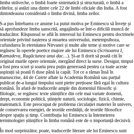
limba străveche, o limbă foarte sistematică și structurată, o limbă a
elitelor, și astăzi una dintre cele 22 de limbi oficiale din India. A fost
dintotdeauna considerată o limba divină, limba zeilor.
S-a pus întrebarea ce anume l-a putut motiva pe Eminescu să învețe și
să aprofundeze limba sanscrită, angajându-se într-o dificilă muncă de
traducător. Răspunsul se află în interesul lui Eminescu pentru doctrinel
orientale privind nașterea și moartea universului, metempsihoza,
cufundarea în eternitatea Nirvanei și multe alte teme și motive care se
regăsesc în operele poetice majore ale lui Eminescu (
Scrisoarea I,
Kamadeva, Rugăciunea unui dac…
). Și-ar fi dorit să poată citi în
original marile opere orientale, mergând direct la surse. Desigur, timpul
a fost prea scurt și soarta prea puțin generoasă pentru ca toate aceste
aspirații să poată fi duse până la capăt. Tot ce a rămas însă în
manuscrise, 44 de
Caiete
aflate la Academia Română sau parțial
publicat de-a lungul timpului sunt pietre prețioase fără egal în cultura
română. În afară de traducerile ample din domeniul filosofic și
filologic, se regăsesc texte științifice din cele mai variate domenii,
drept, economie politică, științele naturii, sociologie, fizică, chimie,
matematică. Este preocupat de problema circulației materiei în univers,
de conservarea energiei, de teoriile eredității, de teoriile filosofice
despre spațiu și timp. Contribuția lui Eminescu la întemeierea
terminologiei științifice în limba română este de o importanță decisivă.
În mod surprinzător, poate, traducerile literare ale lui Eminescu sunt