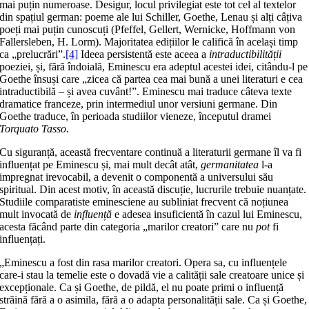
mai puțin numeroase. Desigur, locul privilegiat este tot cel al textelor
din spațiul german: poeme ale lui Schiller, Goethe, Lenau și alți câțiva
poeți mai puțin cunoscuți (Pfeffel, Gellert, Wernicke, Hoffmann von
Fallersleben, H. Lorm). Majoritatea edițiilor le califică în același timp
ca „prelucrări”.
[4]
Ideea persistentă este aceea a
intraductibilității
poeziei, și, fără îndoială, Eminescu era adeptul acestei idei, citându-l pe
Goethe însuși care „zicea că partea cea mai bună a unei literaturi e cea
intraductibilă – și avea cuvânt!”. Eminescu mai traduce câteva texte
dramatice franceze, prin intermediul unor versiuni germane. Din
Goethe traduce, în perioada studiilor vieneze, începutul dramei
Torquato Tasso.
Cu siguranță, această frecventare continuă a literaturii germane îl va fi
influențat pe Eminescu și, mai mult decât atât,
germanitatea
l-a
impregnat irevocabil, a devenit o componentă a universului său
spiritual. Din acest motiv, în această discuție, lucrurile trebuie nuanțate.
Studiile comparatiste eminesciene au subliniat frecvent că noțiunea
mult invocată de
influență
e adesea insuficientă în cazul lui Eminescu,
acesta făcând parte din categoria „marilor creatori” care nu
pot
fi
influențați.
„Eminescu a fost din rasa marilor creatori. Opera sa, cu influențele
care-i stau la temelie este o dovadă vie a calității sale creatoare unice și
excepționale. Ca și Goethe, de pildă, el nu poate primi o influență
străină fără a o asimila, fără a o adapta personalității sale. Ca și Goethe,