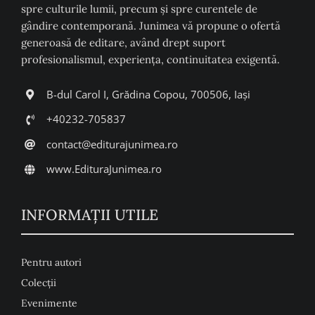
spre culturile lumii, precum şi spre curentele de
gândire contemporană. Junimea vă propune o ofertă
generoasă de editare, având drept suport
profesionalismul, experiența, continuitatea exigentă.
B-dul Carol I, Grădina Copou, 700506, Iași
+40232-705837
contact@editurajunimea.ro
www.EdituraJunimea.ro
INFORMAŢII UTILE
Pentru autori
Colecţii
Evenimente