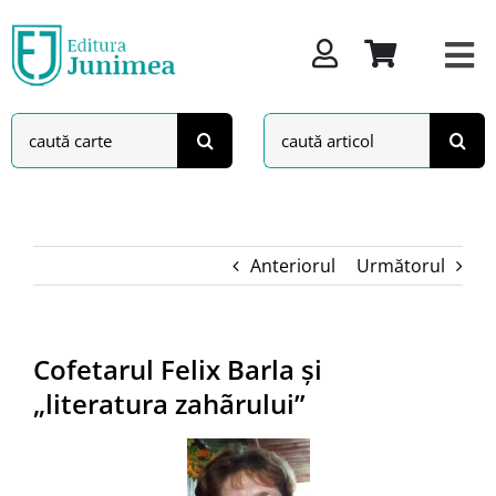
Skip
to
content
Search
Search
for:
for:
Anteriorul
Următorul
Cofetarul Felix Barla și
„literatura zahãrului”