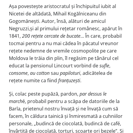
Așa povestește aristocratul și închipuitul iubit al
Nicetei de altădată, Mihail Kogălniceanu din
Gogomănești. Autor, însă, alături de amicul
Negruzzi,și al primului rețetar românesc, apărut în
1841,
200 rețete cercate de bucate
… În care, probabil
tocmai pentru a nu mai cădea în păcatul vreunor
rețete nedemne de vremile cosmopolite pe care
Moldova le trăia din plin, îl regăsim pe tânărul cel
educat la pensionul Lincourt vorbind de
sufle
,
consome
,
au cotton
sau
papiloturi
, adicătelea de
rețete numite ca fiind
franțuzești
.
Și, colac peste pupăză, pardon,
par dessus le
march
é, probabil pentru a scăpa de datoriile de la
Barla, prietenul nostru învață și ne învață cum să
facem, în căldura tainică și înmiresmată a cuhniilor
personale, „budincă de ciocolată, budincă de café,
învârtită de ciocolată, torturi, scoarțe ori bezele”. Și