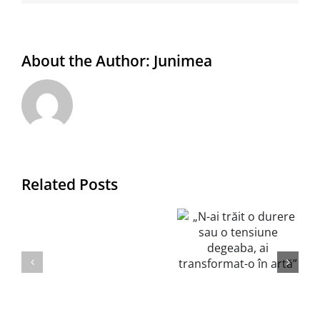
About the Author:
Junimea
(să
„N-ai trăit
Related Posts
fiu
o durere
materie,
sau o
să
tensiune
o
degeaba, ai
iau
transformat-