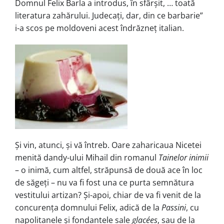
Domnul Felix Barla a introdus, în sfârșit, … toată
literatura zahărului. Judecați, dar, din ce barbarie”
i-a scos pe moldoveni acest îndrăzneț italian.
Și vin, atunci, și vă întreb. Oare zaharicaua Nicetei
menită dandy-ului Mihail din romanul
Tainelor inimii
– o inimă, cum altfel, străpunsă de două ace în loc
de săgeți – nu va fi fost una ce purta semnătura
vestitului artizan? Și-apoi, chiar de va fi venit de la
concurența domnului Felix, adică de la
Passini
, cu
napolitanele și fondantele sale
glacées
, sau de la