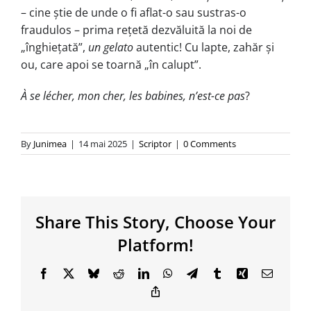
– cine știe de unde o fi aflat-o sau sustras-o
fraudulos – prima rețetă dezvăluită la noi de
„înghiețată”,
un gelato
autentic! Cu lapte, zahăr și
ou, care apoi se toarnă „în calupt”.
À se lécher, mon cher, les babines, n’est-ce pas
?
By
Junimea
|
14 mai 2025
|
Scriptor
|
0 Comments
Share This Story, Choose Your
Platform!
Facebook
X
Bluesky
Reddit
LinkedIn
WhatsApp
Telegram
Tumblr
Xing
Email
Copy
Link