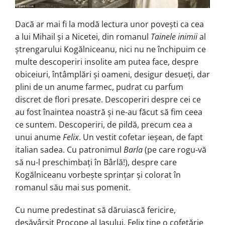
Dacă ar mai fi la modă lectura unor povești ca cea
a lui Mihail și a Nicetei, din romanul
Tainele inimii
al
ștrengarului Kogălniceanu, nici nu ne închipuim ce
multe descoperiri insolite am putea face, despre
obiceiuri, întâmplări și oameni, desigur desueți, dar
plini de un anume farmec, pudrat cu parfum
discret de flori presate. Descoperiri despre cei ce
au fost înaintea noastră și ne-au făcut să fim ceea
ce suntem. Descoperiri, de pildă, precum cea a
unui anume
Felix
. Un vestit cofetar ieșean, de fapt
italian sadea. Cu patronimul
Barla
(pe care rogu-vă
să nu-l preschimbați în Bârlă!), despre care
Kogălniceanu vorbește sprințar și colorat în
romanul său mai sus pomenit.
Cu nume predestinat să dăruiască fericire,
desăvârșit Procope al Iașului, Felix ține o cofetărie