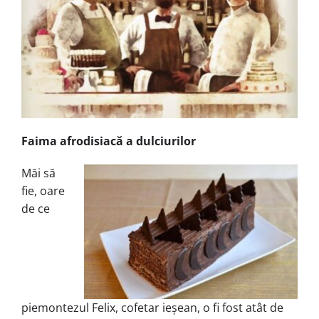
Faima afrodisiacă a dulciurilor
Măi să
fie, oare
de ce
piemontezul Felix, cofetar ieșean, o fi fost atât de