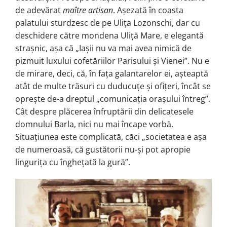
de adevărat
maître artisan
. Așezată în coasta
palatului sturdzesc de pe Ulița Lozonschi, dar cu
deschidere către mondena Uliță Mare, e elegantă
strașnic, așa că „Iașii nu va mai avea nimică de
pizmuit luxului cofetăriilor Parisului și Vienei”. Nu e
de mirare, deci, că, în fața galantarelor ei, așteaptă
atât de multe trăsuri cu duducuțe și ofițeri, încât se
oprește de-a dreptul „comunicația orașului întreg”.
Cât despre plăcerea înfruptării din delicatesele
domnului Barla, nici nu mai încape vorbă.
Situațiunea este complicată, căci „societatea e așa
de numeroasă, că gustătorii nu-și pot apropie
lingurița cu înghețată la gură”.