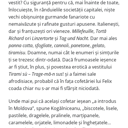
vestit? Cu siguranță pentru că, mai înainte de toate,
înlocuiește, în rânduielile societății capitalei, niște
vechi obișnuințe gurmande fanariote cu
nemaivăzute și rafinate gusturi apusene. Italienești,
dar și franțuzești ori vieneze.
Millefeuille
,
Tortă
Richard
ori
Linzertorte
și
Tag und Nacht
. Dar mai ales
panna cotta
,
sfogliate
,
cannoli
,
panetone
,
gelato
,
tiramisu
. Doamne, numai cât le enumeri și simțurile
ți se trezesc dintr-odată. Dacă frumoasele ieșence
ar fi știut, în plus, și povestea erotică a vestitului
Tirami sù
–
Trage-mă-n sus
! și a faimei sale
afrodisiace, probabil că în fața cofetăriei lui Felix
coada chiar nu s-ar mai fi sfârșit niciodată.
Unde mai pui că același cofetar ieșean „a introdus
în Moldova”, spune Kogălniceanu, „biscotele, lisele,
pastilele, dragelele, pralinele, marțipanele,
caramelele, orjatele, limonadele și înghețatele…