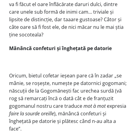
va fi făcut el oare înflăcărate daruri dulci, dintre
care unele sub formă de inimi cam… triviale și
lipsite de distincție, dar taaare gustoase? Câtor și
câte oare să fi fost ele, de nici măcar nu le mai știa
ține socoteala?
Mănâncă confeturi şi îngheţată pe datorie
Oricum, bietul cofetar ieșean pare că în zadar „se
mânie, se roșește, numește pe datornici gogomani;
născuții de la Gogomănești fac urechea surdă (vă
rog să remarcați încă o dată cât e de franțuzit
gogomanul nostru care traduce
mot à mot
expresia
faire la sourde oreille
), mănâncă confeturi și
înghețată pe datorie și plătesc când n-au alta a
face”.