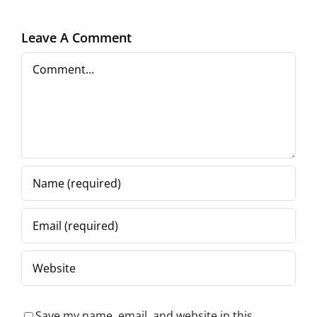
de
o în artă”
la
Leave A Comment
capăt)
Comment
Save my name, email, and website in this