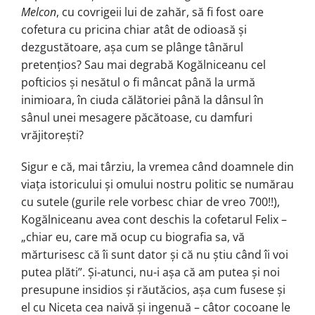
Melcon
, cu covrigeii lui de zahăr, să fi fost oare
cofetura cu pricina chiar atât de odioasă și
dezgustătoare, așa cum se plânge tânărul
pretențios? Sau mai degrabă Kogălniceanu cel
pofticios și nesătul o fi mâncat până la urmă
inimioara, în ciuda călătoriei până la dânsul în
sânul unei mesagere păcătoase, cu damfuri
vrăjitorești?
Sigur e că, mai târziu, la vremea când doamnele din
viața istoricului și omului nostru politic se numărau
cu sutele (gurile rele vorbesc chiar de vreo 700!!),
Kogălniceanu avea cont deschis la cofetarul Felix –
„chiar eu, care mă ocup cu biografia sa, vă
mărturisesc că îi sunt dator și că nu știu când îi voi
putea plăti”. Și-atunci, nu-i așa că am putea și noi
presupune insidios și răutăcios, așa cum fusese și
el cu Niceta cea naivă și ingenuă – câtor cocoane le