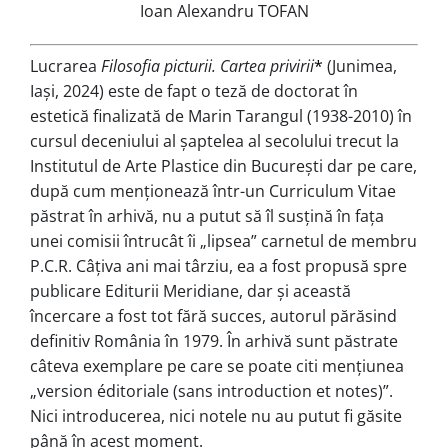
Ioan Alexandru TOFAN
Lucrarea
Filosofia picturii. Cartea privirii
*
(Junimea,
Iași, 2024) este de fapt o teză de doctorat în
estetică finalizată de Marin Tarangul (1938-2010) în
cursul deceniului al șaptelea al secolului trecut la
Institutul de Arte Plastice din București dar pe care,
după cum menționează într-un Curriculum Vitae
păstrat în arhivă, nu a putut să îl susțină în fața
unei comisii întrucât îi „lipsea” carnetul de membru
P.C.R. Câțiva ani mai târziu, ea a fost propusă spre
publicare Editurii Meridiane, dar și această
încercare a fost tot fără succes, autorul părăsind
definitiv România în 1979. În arhivă sunt păstrate
câteva exemplare pe care se poate citi mențiunea
„version éditoriale (sans introduction et notes)”.
Nici introducerea, nici notele nu au putut fi găsite
până în acest moment.