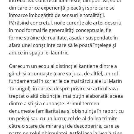
întrebarea. Concretul lumii este, dimpotrivă, solul
din care orice experiență pleacă și spre care se
întoarce îmbogățită de sensurile totalității.
Părăsind concretul, noile curente ale artei descriu
în mod formal fie generalități conceptuale, fie
forme străine de realitate, așadar suspendate în
afara unei conștiințe care să le poată înțelege și
aduce în spațiul ei lăuntric.
Oarecum un ecou al distincției kantiene dintre a
gândi și a cunoaște (care va juca, de altfel, un rol
fundamental în scrierile de mai târziu ale lui Marin
Tarangul), în cartea despre privire se articulează
treptat o altă distincție, mai puțin elaborată: aceea
dintre a ști și a cunoaște. Primul termen
denumește familiaritatea și obișnuința în raport cu
un peisaj sau cu un lucru; cel de-al doilea trimite
către o stare de mirare și de descoperire, care se
naște pe solul obișnuinței. Astfel iese la iveală și se