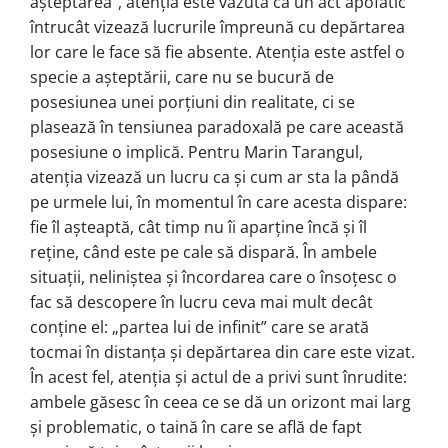
așteptarea”, atenția este văzută ca un act apofatic
întrucât vizează lucrurile împreună cu depărtarea
lor care le face să fie absente. Atenția este astfel o
specie a așteptării, care nu se bucură de
posesiunea unei porțiuni din realitate, ci se
plasează în tensiunea paradoxală pe care această
posesiune o implică. Pentru Marin Tarangul,
atenția vizează un lucru ca și cum ar sta la pândă
pe urmele lui, în momentul în care acesta dispare:
fie îl așteaptă, cât timp nu îi aparține încă și îl
reține, când este pe cale să dispară. În ambele
situații, neliniștea și încordarea care o însoțesc o
fac să descopere în lucru ceva mai mult decât
conține el: „partea lui de infinit” care se arată
tocmai în distanța și depărtarea din care este vizat.
În acest fel, atenția și actul de a privi sunt înrudite:
ambele găsesc în ceea ce se dă un orizont mai larg
și problematic, o taină în care se află de fapt