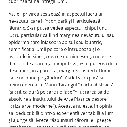
cuprinsă taina întregii lumi.
Astfel, privirea sesizează în aspectul lucrului
nevăzutul care îl înconjoară și îl articulează
lăuntric. S-ar putea vedea aspectul, chipul unui
lucru particular ca fiind marginea nevăzutului său,
epiderma care înfășoară abisul său lăuntric,
semnificația lumii pe care o întrupează și o
ascunde în sine: „ceea ce numim esenţă nu este
dincolo de aparenţă: dimpotrivă, este puterea de a
descoperi, în aparenţă, marginea, aspectul lumii,
care ne pune pe gânduri”. Astfel se explică și
neîncrederea lui Marin Tarangul în arta abstractă
(și critica dură pe care i-o face în lucrarea sa de
absolvire a Institutului de Arte Plastice despre
„criza artei moderne”). Aceasta nu este, în opinia
sa, deductibilă dintr-o experiență veritabilă a lumii
și ajunge să livreze răspunsuri cărora le lipsește