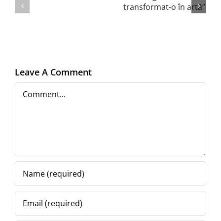
să
tensiune
o
degeaba, ai
iau
transformat-
de
o în artă”
la
Leave A Comment
capăt)
Comment