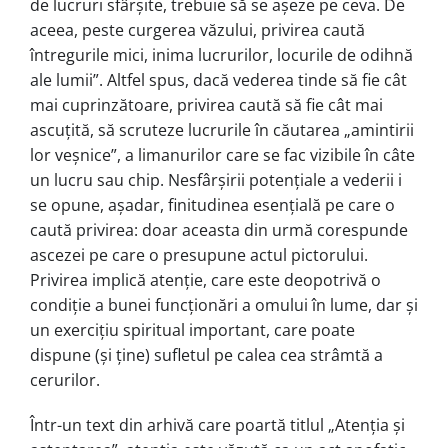
de lucruri sfârşite, trebuie să se aşeze pe ceva. De
aceea, peste curgerea văzului, privirea caută
întregurile mici, inima lucrurilor, locurile de odihnă
ale lumii”. Altfel spus, dacă vederea tinde să fie cât
mai cuprinzătoare, privirea caută să fie cât mai
ascuțită, să scruteze lucrurile în căutarea „amintirii
lor veșnice”, a limanurilor care se fac vizibile în câte
un lucru sau chip. Nesfârșirii potențiale a vederii i
se opune, așadar, finitudinea esențială pe care o
caută privirea: doar aceasta din urmă corespunde
ascezei pe care o presupune actul pictorului.
Privirea implică atenție, care este deopotrivă o
condiție a bunei funcționări a omului în lume, dar și
un exercițiu spiritual important, care poate
dispune (și ține) sufletul pe calea cea strâmtă a
cerurilor.
Într-un text din arhivă care poartă titlul „Atenția și