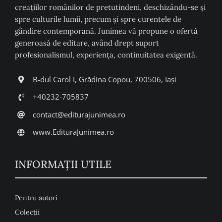
creaţiilor românilor de pretutindeni, deschizându-se şi
spre culturile lumii, precum şi spre curentele de
gândire contemporană. Junimea vă propune o ofertă
generoasă de editare, având drept suport
profesionalismul, experiența, continuitatea exigentă.
B-dul Carol I, Grădina Copou, 700506, Iași
+40232-705837
contact@editurajunimea.ro
www.EdituraJunimea.ro
INFORMAŢII UTILE
Pentru autori
Colecţii