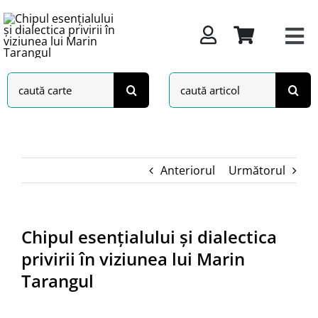
Skip
to
content
Search
Search
for:
for:
Anteriorul
Următorul
Chipul esențialului și dialectica
privirii în viziunea lui Marin
Tarangul