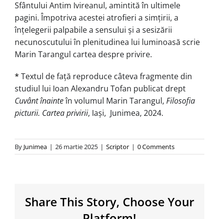
Sfântului Antim Ivireanul, amintită în ultimele
pagini. Împotriva acestei atrofieri a simțirii, a
înțelegerii palpabile a sensului și a sesizării
necunoscutului în plenitudinea lui luminoasă scrie
Marin Tarangul cartea despre privire.
*
Textul de față reproduce câteva fragmente din
studiul lui Ioan Alexandru Tofan publicat drept
Cuvânt înainte
în volumul Marin Tarangul,
Filosofia
picturii. Cartea privirii
, Iași, Junimea, 2024.
By
Junimea
|
26 martie 2025
|
Scriptor
|
0 Comments
Share This Story, Choose Your
Platform!