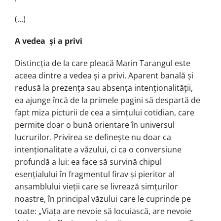
(…)
A vedea și a privi
Distincția de la care pleacă Marin Tarangul este
aceea dintre a vedea și a privi. Aparent banală și
redusă la prezența sau absența intenționalității,
ea ajunge încă de la primele pagini să despartă de
fapt miza picturii de cea a simțului cotidian, care
permite doar o bună orientare în universul
lucrurilor. Privirea se definește nu doar ca
intenționalitate a văzului, ci ca o conversiune
profundă a lui: ea face să survină chipul
esențialului în fragmentul firav și pieritor al
ansamblului vieții care se livrează simțurilor
noastre, în principal văzului care le cuprinde pe
toate: „Viaţa are nevoie să locuiască, are nevoie