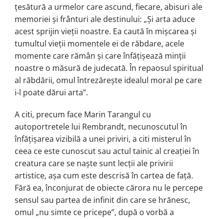
țesătură a urmelor care ascund, fiecare, abisuri ale
memoriei și frânturi ale destinului: „Şi arta aduce
acest sprijin vieţii noastre. Ea caută în mişcarea şi
tumultul vieţii momentele ei de răbdare, acele
momente care rămân şi care înfăţişează minţii
noastre o măsură de judecată. În repaosul spiritual
al răbdării, omul întrezăreşte idealul moral pe care
i-l poate dărui arta”.
A citi, precum face Marin Tarangul cu
autoportretele lui Rembrandt, necunoscutul în
înfățișarea vizibilă a unei priviri, a citi misterul în
ceea ce este cunoscut sau actul tainic al creației în
creatura care se naște sunt lecții ale privirii
artistice, așa cum este descrisă în cartea de față.
Fără ea, înconjurat de obiecte cărora nu le percepe
sensul sau partea de infinit din care se hrănesc,
omul „nu simte ce pricepe”, după o vorbă a