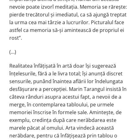
nevoie poate izvorî meditaţia. Memoria se răreşte:
pierde trecătorul şi imediatul, ca să ajungă treptat
la urma cea mai târzie a lucrurilor. Picturalul face
astfel ca memoria să-şi amintească de propriul ei
rost”.
(…)
Realitatea înfățișată în artă doar își sugerează
înțelesurile, fără a le livra total; își anunță discret
sensurile, punând înaintea aflării lor îndelungata
desfășurare a percepției. Marin Tarangul insistă în
câteva rânduri asupra acestui fapt, a nevoii de a
merge, în contemplarea tabloului, pe urmele
memoriei înscrise în formele sale. Amintește, de
exemplu, credința după care nerăbdarea este
marele păcat al omului. Arta vindecă această
nerăbdare, pentru că înfățișează prin tablou o