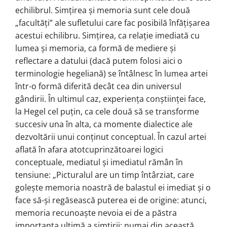
echilibrul. Simțirea și memoria sunt cele două
„facultăți” ale sufletului care fac posibilă înfățișarea
acestui echilibru. Simțirea, ca relație imediată cu
lumea și memoria, ca formă de mediere și
reflectare a datului (dacă putem folosi aici o
terminologie hegeliană) se întâlnesc în lumea artei
într-o formă diferită decât cea din universul
gândirii. În ultimul caz, experiența conștiinței face,
la Hegel cel puțin, ca cele două să se transforme
succesiv una în alta, ca momente dialectice ale
dezvoltării unui conținut conceptual. În cazul artei
aflată în afara atotcuprinzătoarei logici
conceptuale, mediatul și imediatul rămân în
tensiune: „Picturalul are un timp întârziat, care
goleşte memoria noastră de balastul ei imediat şi o
face să-şi regăsească puterea ei de origine: atunci,
memoria recunoaşte nevoia ei de a păstra
importanţa ultimă a simţirii; numai din această