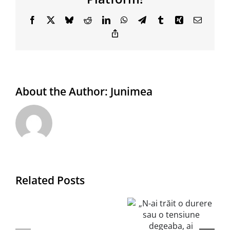
Facebook
X
Bluesky
Reddit
LinkedIn
WhatsApp
Telegram
Tumblr
Xing
Email
Copy
Link
About the Author:
Junimea
(să
„N-ai trăit
Related Posts
fiu
o durere
materie,
sau o