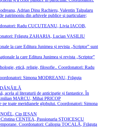
a Modreanu, Adrian Dinu Rachieru, Valentin Talpalaru
de patrimoniu din arhivele publice şi particulare;
ală. Coordonatori: Radu CUCUTEANU, Livia IACOB,
 Coordonatori: Frăguța ZAHARIA, Lucian VASILIU
ionale la care Editura Junimea și revista „Scriptor” sunt
 naţionale la care Editura Junimea și revista „Scriptor”
logie, etică, religie, filosofie.. Coordonatori: Radu
versal. Coordonatori: Simona MODREANU, Frăguţa
rina DĂNĂILĂ
 acela al literaturii de anticipație și fantastice. În
tori: Emilian MARCU, Mihai PRICOP
 de pe toate meridianele globului. Coordonatori: Simona
vier NOËL, Cip IEȘAN
natori: Cristina CENTEA, Passionaria STOICESCU
ce contemporane. Coordonatori: Caliopia TOCALĂ, Frăguţa