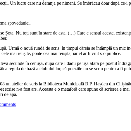
erecții. Un lucru care nu deranja pe nimeni. Se îmbrăcau doar după ce-i p
tema spovedaniei.
use Șota. Nu toți sunt în stare de asta. (…) Care e sensul acestei existenț
iber.
e după. Urmă o nouă rundă de scris, în timpul căreia se întâmplă un mic in
cele mai reușite, poate cea mai reușită, iar el ar fi vrut s-o publice.
câteva secunde în cenușă, după care-l dădu pe ușă afară pe poetul îndrăgo
călca regula de bază a clubului lor, că poeziile nu se scriu pentru a fi pub
008 un atelier de scris la Biblioteca Municipală B.P. Hașdeu din Chișină
 fost scrise n-a fost ars. Aceasta e o metaforă care spune că scrierea e m
ri de apă.
omments