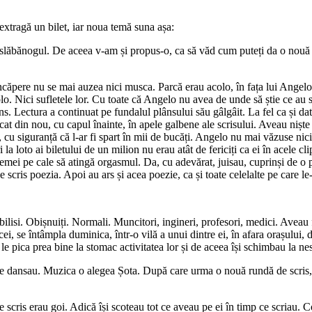
 extragă un bilet, iar noua temă suna așa:
slăbănogul. De aceea v-am și propus-o, ca să văd cum puteți da o nouă st
încăpere nu se mai auzea nici musca. Parcă erau acolo, în fața lui Angelo,
. Nici sufletele lor. Cu toate că Angelo nu avea de unde să știe ce au scr
ns. Lectura a continuat pe fundalul plânsului său gâlgâit. La fel ca și dat
cat din nou, cu capul înainte, în apele galbene ale scrisului. Aveau niște p
cu siguranță că l-ar fi spart în mii de bucăți. Angelo nu mai văzuse nicio
la loto ai biletului de un milion nu erau atât de fericiți ca ei în acele cl
 femei pe cale să atingă orgasmul. Da, cu adevărat, juisau, cuprinși de o
scris poezia. Apoi au ars și acea poezie, ca și toate celelalte pe care le
isi. Obișnuiți. Normali. Muncitori, ingineri, profesori, medici. Aveau fa
ei, se întâmpla duminica, într-o vilă a unui dintre ei, în afara orașului, d
 le pica prea bine la stomac activitatea lor și de aceea își schimbau la nes
are dansau. Muzica o alegea Șota. După care urma o nouă rundă de scris, î
e scris erau goi. Adică își scoteau tot ce aveau pe ei în timp ce scriau. 