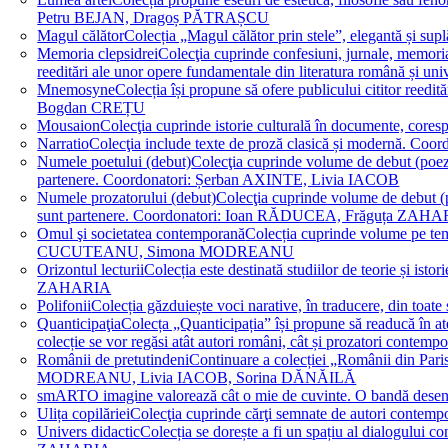
Petru BEJAN, Dragoș PĂTRAȘCU
Magul călător
Colecția „Magul călător prin stele”, elegantă și su
Memoria clepsidrei
Colecţia cuprinde confesiuni, jurnale, memorial
reeditări ale unor opere fundamentale din literatura română 
Mnemosyne
Colecția își propune să ofere publicului cititor re
Bogdan CREȚU
Mousaion
Colecţia cuprinde istorie culturală în documente, cor
Narratio
Colecţia include texte de proză clasică și modernă
Numele poetului (debut)
Colecţia cuprinde volume de debut (poezie)
partenere. Coordonatori: Șerban AXINTE, Livia IACOB
Numele prozatorului (debut)
Colecţia cuprinde volume de debut (pro
sunt partenere. Coordonatori: Ioan RĂDUCEA, Frăguța ZAH
Omul şi societatea contemporană
Colecția cuprinde volume pe teme
CUCUTEANU, Simona MODREANU
Orizontul lecturii
Colecția este destinată studiilor de teorie și i
ZAHARIA
Polifonii
Colecția găzduiește voci narative, în traducere, din 
Quanticipaţia
Colecța „Quanticipația” își propune să readucă în atenți
colecție se vor regăsi atât autori români, cât și prozatori cont
Românii de pretutindeni
Continuare a colecției „Românii din Paris
MODREANU, Livia IACOB, Sorina DĂNĂILĂ
smART
O imagine valorează cât o mie de cuvinte. O bandă des
Ulița copilăriei
Colecţia cuprinde cărţi semnate de autori contem
Univers didactic
Colecția se dorește a fi un spațiu al dialogului 