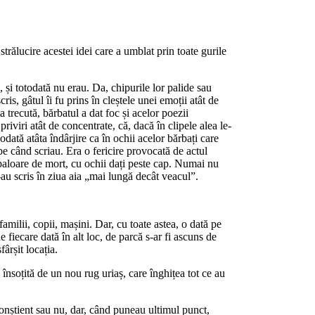
rălucire acestei idei care a umblat prin toate gurile
 și totodată nu erau. Da, chipurile lor palide sau
is, gâtul îi fu prins în cleștele unei emoții atât de
a trecută, bărbatul a dat foc și acelor poezii
riviri atât de concentrate, că, dacă în clipele alea le-
dată atâta îndârjire ca în ochii acelor bărbați care
ipe când scriau. Era o fericire provocată de actul
 paloare de mort, cu ochii dați peste cap. Numai nu
-au scris în ziua aia „mai lungă decât veacul”.
milii, copii, mașini. Dar, cu toate astea, o dată pe
e fiecare dată în alt loc, de parcă s-ar fi ascuns de
fârșit locația.
nsoțită de un nou rug uriaș, care înghițea tot ce au
Conștient sau nu, dar, când puneau ultimul punct,