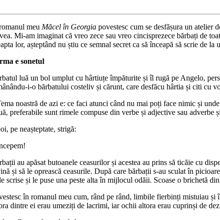
 romanul meu
Măcel în Georgia
povestesc cum se desfășura un atelier de 
vea. Mi-am imaginat că vreo zece sau vreo cincisprezece bărbați de toate v
apta lor, așteptând nu știu ce semnal secret ca să înceapă să scrie de la u
rma e sonetul
batul luă un bol umplut cu hârtiuțe împăturite și îl rugă pe Angelo, perso
ânându-i-o bărbatului costeliv și cărunt, care desfăcu hârtia și citi cu vo
ema noastră de azi e: ce faci atunci când nu mai poți face nimic și unde 
uă, preferabile sunt rimele compuse din verbe și adjective sau adverbe și
i, pe neașteptate, strigă:
Începem!
bații au apăsat butoanele ceasurilor și acestea au prins să ticăie cu dispe
ină și să le oprească ceasurile. După care bărbații s-au sculat în picioare
le scrise și le puse una peste alta în mijlocul odăii. Scoase o brichetă d
estesc în romanul meu cum, rând pe rând, limbile fierbinți mistuiau și în
ra dintre ei erau umeziți de lacrimi, iar ochii altora erau cuprinși de d