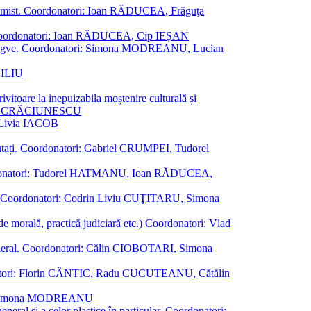
al junimist. Coordonatori: Ioan RĂDUCEA, Frăguţa
 etc. Coordonatori: Ioan RĂDUCEA, Cip IEȘAN
ţii bilingve. Coordonatori: Simona MODREANU, Lucian
ASILIU
vitoare la inepuizabila moștenire culturală și
iliu CRĂCIUNESCU
, Livia IACOB
reputați. Coordonatori: Gabriel CRUMPEI, Tudorel
st. Coordonatori: Tudorel HATMANU, Ioan RĂDUCEA,
ană. Coordonatori: Codrin Liviu CUŢITARU, Simona
e de morală, practică judiciară etc.) Coordonatori: Vlad
în general. Coordonatori: Călin CIOBOTARI, Simona
oordonatori: Florin CÂNTIC, Radu CUCUTEANU, Cătălin
INTE, Simona MODREANU
eneral și a celor plastice în particular. Coordonatori: