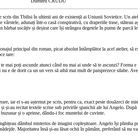
Dumitru CRUDU
scris din Tbilisi în ultimii ani de existență ai Uniunii Sovietice. Un atel
ârstele, adunați într-o casă conspirativă, cu draperiile trase, stăteau așe
n bărbat uscățiv și deșirat care își strângea degetele în pumn de parcă le-
najul principal din roman, picat absolut întâmplător la acel atelier, să ex
ce tare:
te mai poți ascunde atunci când nu mai ai unde să te ascunzi? Forma e son
 nu e de dorit ca un un vers să aibă mai mult de paisprezece silabe. Ave
rare, iar ei s-au așternut pe scris, pentru ca, exact peste douăzeci de min
 și și-au recitat textele scrise sub privirile șpanchii ale lui Angelo. După
in buzunar și o aprinse, dându-i foc muntelui de cuvinte.
ghițeau dâmbul misterios de imagini copleșitoare. Angelo își plimba privi
eznădejde. Majoritatea însă și-au lăsat ochii în pământ, preferând să nu 