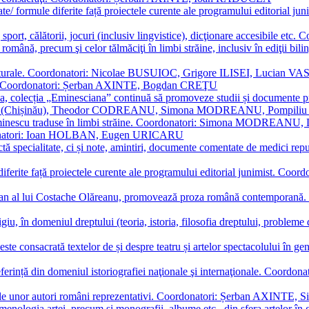
ormate/ formule diferite față proiectele curente ale programului editori
sport, călătorii, jocuri (inclusiv lingvistice), dicţionare accesibile
mba română, precum şi celor tălmăciţi în limbi străine, inclusiv în edi
i culturale. Coordonatori: Nicolae BUSUIOC, Grigore ILISEI, Lucian V
erare. Coordonatori: Șerban AXINTE, Bogdan CREŢU
ea, colecția „Eminesciana” continuă să promoveze studii și documente pri
i CIMPOI (Chișinău), Theodor CODREANU, Simona MODREANU, Pomp
 Eminescu traduse în limbi străine. Coordonatori: Simona MODREANU
oordonatori: Ioan HOLBAN, Eugen URICARU
ictă specialitate, ci și note, amintiri, documente comentate de medici 
mule diferite față proiectele curente ale programului editorial junimi
 roman al lui Costache Olăreanu, promovează proza română contempor
tigiu, în domeniul dreptului (teoria, istoria, filosofia dreptului, problem
 este consacrată textelor de și despre teatru și artelor spectacolului 
referință din domeniul istoriografiei naţionale şi internaţionale. C
tive, ale unor autori români reprezentativi. Coordonatori: Șerban AX
menologia artei, precum și monografii, albume etc., din sfera artelor în g