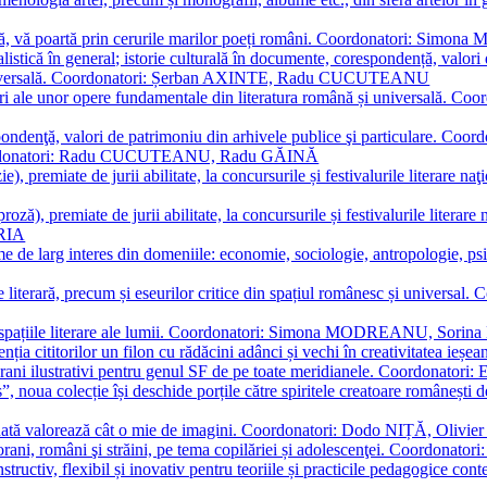
plă, vă poartă prin cerurile marilor poeți români. Coordonatori: Simon
istică în general; istorie culturală în documente, corespondență, valori 
și universală. Coordonatori: Șerban AXINTE, Radu CUCUTEANU
editări ale unor opere fundamentale din literatura română și univers
espondenţă, valori de patrimoniu din arhivele publice şi particulare.
. Coordonatori: Radu CUCUTEANU, Radu GĂINĂ
, premiate de jurii abilitate, la concursurile și festivalurile literare naţ
ză), premiate de jurii abilitate, la concursurile și festivalurile literare
ARIA
 de larg interes din domeniile: economie, sociologie, antropologie, psiho
storie literară, precum și eseurilor critice din spațiul românesc și uni
toate spațiile literare ale lumii. Coordonatori: Simona MODREANU, So
a cititorilor un filon cu rădăcini adânci și vechi în creativitatea ieșeană,
emporani ilustrativi pentru genul SF de pe toate meridianele. Coordona
”, noua colecție își deschide porțile către spiritele creatoare românești
enată valorează cât o mie de imagini. Coordonatori: Dodo NIȚĂ, Oli
porani, români şi străini, pe tema copilăriei și adolescenţei. Coordo
constructiv, flexibil și inovativ pentru teoriile și practicile pedagogi