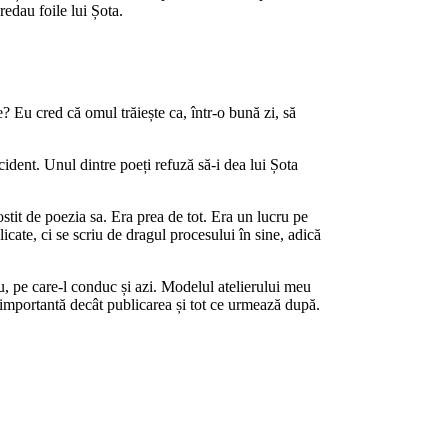
redau foile lui Șota.
e? Eu cred că omul trăiește ca, într-o bună zi, să
cident. Unul dintre poeți refuză să-i dea lui Șota
stit de poezia sa. Era prea de tot. Era un lucru pe
licate, ci se scriu de dragul procesului în sine, adică
u, pe care-l conduc și azi. Modelul atelierului meu
ai importantă decât publicarea și tot ce urmează după.