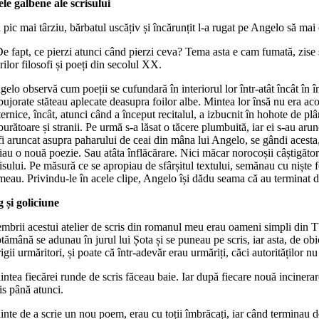
ele galbene ale scrisului
pic mai târziu, bărbatul uscățiv și încărunțit l-a rugat pe Angelo să mai
De fapt, ce pierzi atunci când pierzi ceva? Tema asta e cam fumată, zise 
ilor filosofi și poeți din secolul XX.
elo observă cum poeții se cufundară în interiorul lor într-atât încât în 
ujorate stăteau aplecate deasupra foilor albe. Mintea lor însă nu era acolo
ernice, încât, atunci când a început recitalul, a izbucnit în hohote de plâ
burătoare și stranii. Pe urmă s-a lăsat o tăcere plumbuită, iar ei s-au arun
fi aruncat asupra paharului de ceai din mâna lui Angelo, se gândi acesta, 
iau o nouă poezie. Sau atâta înflăcărare. Nici măcar norocoșii câștigători 
isului. Pe măsură ce se apropiau de sfârșitul textului, semănau cu niște
eau. Privindu-le în acele clipe, Angelo își dădu seama că au terminat de 
g și goliciune
brii acestui atelier de scris din romanul meu erau oameni simpli din Tbil
tămână se adunau în jurul lui Șota și se puneau pe scris, iar asta, de obic
igii urmăritori, și poate că într-adevăr erau urmăriți, căci autorităților nu
intea fiecărei runde de scris făceau baie. Iar după fiecare nouă inciner
is până atunci.
inte de a scrie un nou poem, erau cu toții îmbrăcați, iar când terminau d