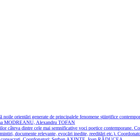
 noile orientări generate de principalele fenomene științifice contempora
Simona MODREANU, Alexandru TOFAN
titorilor câteva dintre cele mai semnificative voci poetice contempor
i (amintiri, documente relevante, evocări inedite, reeditări etc.). Co
poeți consacraţi. Coordonatori: Șerban AXINTE, Ioan RĂDUCEA