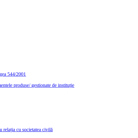
egea 544/2001
entele produse/ gestionate de instituție
relația cu societatea civilă