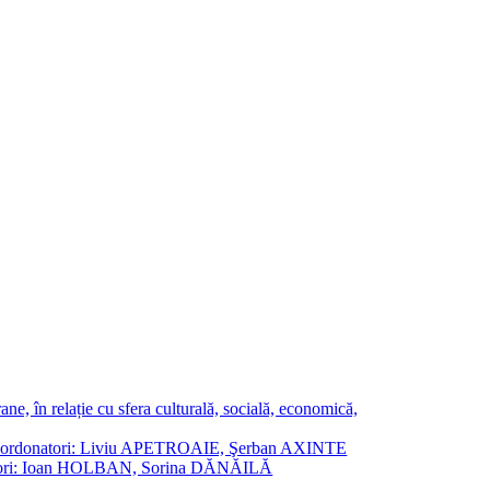
ne, în relație cu sfera culturală, socială, economică,
ane. Coordonatori: Liviu APETROAIE, Şerban AXINTE
ordonatori: Ioan HOLBAN, Sorina DĂNĂILĂ