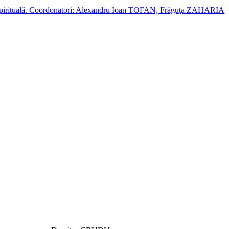
cție spirituală. Coordonatori: Alexandru Ioan TOFAN, Frăguţa ZAHARIA