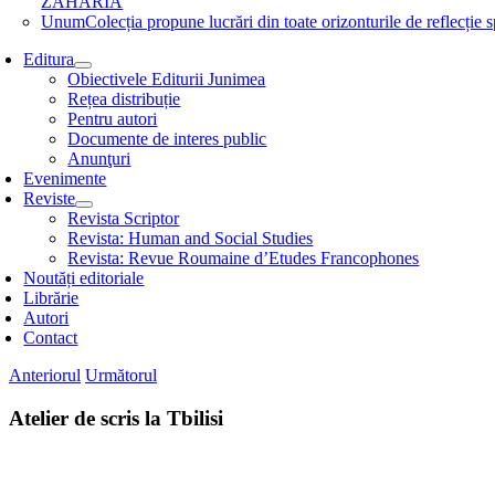
ZAHARIA
Unum
Colecția propune lucrări din toate orizonturile de refle
Editura
Obiectivele Editurii Junimea
Rețea distribuție
Pentru autori
Documente de interes public
Anunţuri
Evenimente
Reviste
Revista Scriptor
Revista: Human and Social Studies
Revista: Revue Roumaine d’Etudes Francophones
Noutăți editoriale
Librărie
Autori
Contact
Anteriorul
Următorul
Atelier de scris la Tbilisi