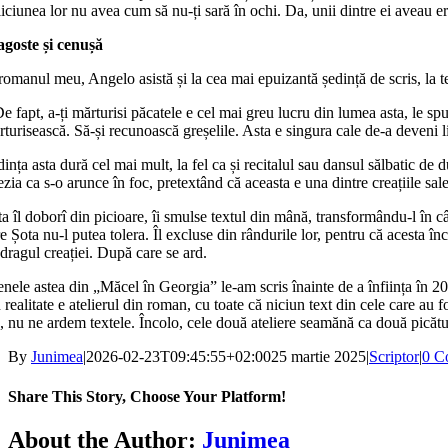
iciunea lor nu avea cum să nu-ți sară în ochi. Da, unii dintre ei aveau 
agoste și cenușă
 romanul meu, Angelo asistă și la cea mai epuizantă ședință de scris, la 
e fapt, a-ți mărturisi păcatele e cel mai greu lucru din lumea asta, le sp
turisească. Să-și recunoască greșelile. Asta e singura cale de-a deveni l
ința asta dură cel mai mult, la fel ca și recitalul sau dansul sălbatic d
zia ca s-o arunce în foc, pretextând că aceasta e una dintre creațiile sale 
a îl doborî din picioare, îi smulse textul din mână, transformându-l în 
e Șota nu-l putea tolera. Îl excluse din rândurile lor, pentru că acesta în
dragul creației. După care se ard.
enele astea din „Măcel în Georgia” le-am scris înainte de a înființa în 2
 realitate e atelierul din roman, cu toate că niciun text din cele care au
, nu ne ardem textele. Încolo, cele două ateliere seamănă ca două picătu
By
Junimea
|
2026-02-23T09:45:55+02:00
25 martie 2025
|
Scriptor
|
0 C
Share This Story, Choose Your Platform!
Facebook
X
Bluesky
Reddit
LinkedIn
WhatsApp
Telegram
Tumblr
Xing
Email
Copy
About the Author:
Junimea