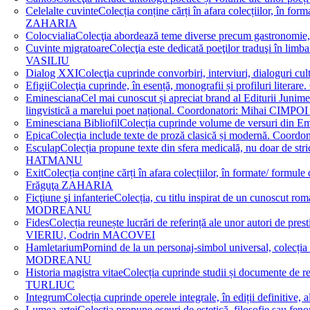
Celelalte cuvinte
Colecția conține cărți în afara colecțiilor, în f
ZAHARIA
Colocvialia
Colecţia abordează teme diverse precum gastronomie, 
Cuvinte migratoare
Colecţia este dedicată poeţilor traduşi în li
VASILIU
Dialog XXI
Colecţia cuprinde convorbiri, interviuri, dialogur
Efigii
Colecţia cuprinde, în esență, monografii și profiluri lit
Eminesciana
Cel mai cunoscut și apreciat brand al Editurii Junim
lingvistică a marelui poet național. Coordonatori: Miha
Eminesciana Bibliofil
Colecția cuprinde volume de versuri din
Epica
Colecţia include texte de proză clasică și modernă. C
Esculap
Colecția propune texte din sfera medicală, nu doar de str
HATMANU
Exit
Colecția conține cărți în afara colecțiilor, în formate/ for
Frăguţa ZAHARIA
Ficţiune şi infanterie
Colecția, cu titlu inspirat de un cunoscut
MODREANU
Fides
Colecția reunește lucrări de referință ale unor autori de pres
VIERIU, Codrin MACOVEI
Hamletarium
Pornind de la un personaj-simbol universal, colecția
MODREANU
Historia magistra vitae
Colecția cuprinde studii și documente de 
TURLIUC
Integrum
Colecția cuprinde operele integrale, în ediții defini
Lumea artei
Colecția propune eseuri de estetică, filosofie sau feno