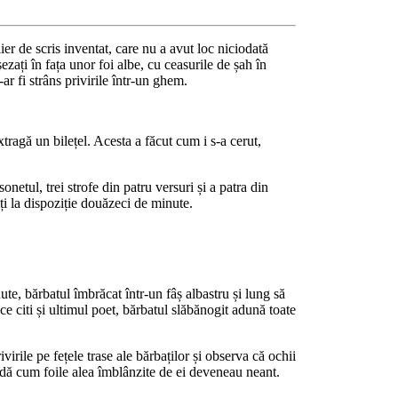
ier de scris inventat, care nu a avut loc niciodată
zați în fața unor foi albe, cu ceasurile de șah în
ar fi strâns privirile într-un ghem.
tragă un bilețel. Acesta a făcut cum i s-a cerut,
etul, trei strofe din patru versuri și a patra din
ți la dispoziție douăzeci de minute.
ute, bărbatul îmbrăcat într-un fâș albastru și lung să
 ce citi și ultimul poet, bărbatul slăbănogit adună toate
rile pe fețele trase ale bărbaților și observa că ochii
vadă cum foile alea îmblânzite de ei deveneau neant.