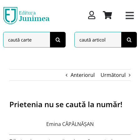
Skip
to
content
Search
Search
for:
for:
Anteriorul
Următorul
Prietenia nu se caută la număr!
Emina CĂPĂLNĂŞAN