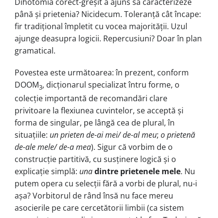
Dihotomia corect-greșit a ajuns să caracterizeze
până și prietenia? Nicidecum. Toleranță cât încape:
fir tradițional împletit cu vocea majorității. Uzul
ajunge deasupra logicii. Repercusiuni? Doar în plan
gramatical.
Povestea este următoarea: în prezent, conform
DOOM
, dicționarul specializat întru forme, o
3
colecție importantă de recomandări clare
privitoare la flexiunea cuvintelor, se acceptă și
forma de singular, pe lângă cea de plural, în
situațiile:
un prieten de-ai mei/ de-al meu
;
o prietenă
de-ale mele/ de-a mea
). Sigur că vorbim de o
construcție partitivă, cu susținere logică și o
explicație simplă:
una
dintre
prietenele
mele
. Nu
putem opera cu selecții fără a vorbi de plural, nu-i
așa? Vorbitorul de rând însă nu face mereu
asocierile pe care cercetătorii limbii (ca sistem