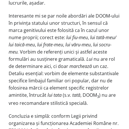
lucrurile, așadar.
Interesante mi se par noile abordări ale DOOM-ului
în privința statului unor structuri, în sensul că
marca genitivului este folosită ca în cazul unor
nume proprii; corect este:
lui fiu-meu
,
lui tată-meu/
lui taică-meu
,
lui frate-meu
,
lui văru-meu
,
lui socru-
meu.
Vorbim de referenți unici și astfel aceste
formulări au susținere gramaticală.
Lui
nu are rol
de determinare aici, ci doar
marchează
un caz.
Detaliu esențial: vorbim de elemente substantivale
specifice limbajul familiar ori popular, dar nu de
folosirea mărcii ca element specific registrelor
amintite, întrucât
lui tata
(s.v.
tată
, DOOM
) nu are
3
vreo recomandare stilistică specială.
Concluzia e simplă: conform Legii privind
organizarea și funcționarea Academiei Române nr.