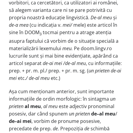
vorbitori, ca cercetători, ca utilizatori ai românei,
să alegem varianta care ni se pare potrivită cu
propria noastră educație lingvistică.
De-al meu
și
de-a mea
(cu indicația v.
mei/
mele) este articol în
sine în DOOM
tocmai pentru a atrage atenția
3
asupra faptului că vorbim de o situație specială a
materializării lexemului
meu.
Pe doom.lingv.ro
lucrurile sunt și mai bine evidențiate, apărând ca
articol separat
de-ai mei /de-al meu
, cu informațiile:
prep. + pr. m. pl./ prep. + pr. m. sg. (
un prieten de-ai
mei
etc.
/ de-al meu
etc.)
Așa cum menționam anterior, sunt importante
informațiile de ordin morfologic: în sintagma
un
prieten
al meu
,
al meu
este adjectiv pronominal
posesiv, dar când spunem
un prieten
de
–
al meu
/
de
–
ai mei
, vorbim de pronume posesive,
precedate de prep.
de
. Prepoziția
de
schimbă