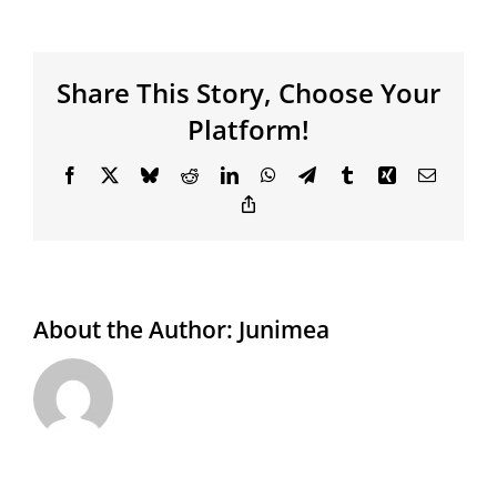
Share This Story, Choose Your
Platform!
Facebook
X
Bluesky
Reddit
LinkedIn
WhatsApp
Telegram
Tumblr
Xing
Email
Copy
Link
About the Author:
Junimea