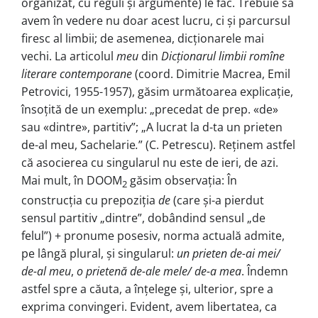
organizat, cu reguli și argumente) le fac. Trebuie să
avem în vedere nu doar acest lucru, ci și parcursul
firesc al limbii; de asemenea, dicționarele mai
vechi. La articolul
meu
din
Dicționarul limbii romîne
literare contemporane
(coord. Dimitrie Macrea, Emil
Petrovici, 1955-1957), găsim următoarea explicație,
însoțită de un exemplu: „precedat de prep. «de»
sau «dintre», partitiv”; „A lucrat la d-ta un prieten
de-al meu, Sachelarie
.
” (C. Petrescu). Reținem astfel
că asocierea cu singularul nu este de ieri, de azi.
Mai mult, în DOOM
găsim observația: În
2
construcția cu prepoziția
de
(care și-a pierdut
sensul partitiv „dintre”, dobândind sensul „de
felul”) + pronume posesiv, norma actuală admite,
pe lângă plural, și singularul:
un prieten de-ai mei/
de-al meu
,
o prietenă de-ale mele/ de-a mea
. Îndemn
astfel spre a căuta, a înțelege și, ulterior, spre a
exprima convingeri. Evident, avem libertatea, ca