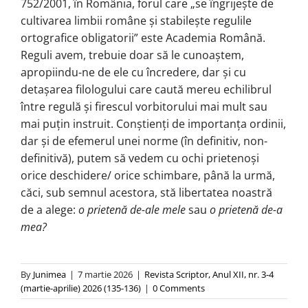
752/2001, în România, forul care „se îngrijește de
cultivarea limbii române și stabilește regulile
ortografice obligatorii” este Academia Română.
Reguli avem, trebuie doar să le cunoaștem,
apropiindu-ne de ele cu încredere, dar și cu
detașarea filologului care caută mereu echilibrul
între regulă și firescul vorbitorului mai mult sau
mai puțin instruit. Conștienți de importanța ordinii,
dar și de efemerul unei norme (în definitiv, non-
definitivă), putem să vedem cu ochi prietenoși
orice deschidere/ orice schimbare, până la urmă,
căci, sub semnul acestora, stă libertatea noastră
de a alege:
o prietenă de-ale mele
sau
o prietenă de-a
mea?
By
Junimea
|
7 martie 2026
|
Revista Scriptor, Anul XII, nr. 3-4
(martie-aprilie) 2026 (135-136)
|
0 Comments