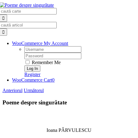
Skip
Search
to
for:
content
Search
for:
WooCommerce My Account
Username:
Password:
Remember Me
Register
WooCommerce Cart
0
Anteriorul
Următorul
Poeme despre singurătate
Ioana PÂRVULESCU