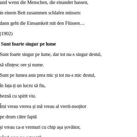
und wenn die Menschen, die einander hassen,
in einem Bett zusammen schlafen müssen:
dann geht die Einsamkeit mit den Flüssen…
(1902)
Sunt foarte singur pe lume
Sunt foarte singur pe lume, dar tot nu-s singur destul,
să sfințesc ore și nume.
Sunt pe lumea asta prea mic și tot nu-s mic destul,
în fața-ți un lucru să fiu,
beznă cu spirit viu.
Îmi vreau vrerea și mă vreau al vrerii-nsoțitor
pe drum către faptă
și vreau ca-n vremuri cu chip așa șovăitor,