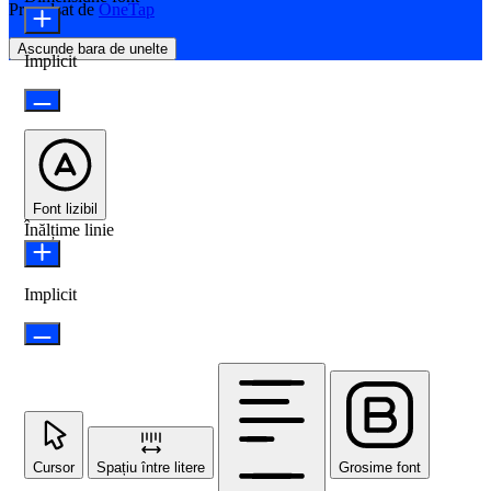
Propulsat de
OneTap
Ascunde bara de unelte
Implicit
Font lizibil
Înălțime linie
Implicit
Cursor
Spațiu între litere
Grosime font