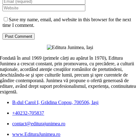
Save my name, email, and website in this browser for the next
time I comment.
Fondată în anul 1969 (primele cărți au apărut în 1970), Editura
Junimea a crescut constant, prin promovarea, cu precădere, a culturii
naţionale, acordând atenţie creaţiilor românilor de pretutindeni,
deschizându-se şi spre culturile lumii, precum şi spre curentele de
gândire contemporană. Junimea vă propune o ofertă generoasă de
editare, având drept suport profesionalismul, experiența, continuitatea
exigentă.
B-dul Carol I, Grădina Copou, 700506, Iași
+40232-705837
contact@editurajunimea.ro
www.EdituraJunimea.ro