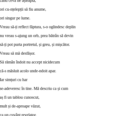
când ceva ne așteaptă,
ori cu-nțelepții să fiu anume,
ori singur pe lume.
Vreau să-ți reflect făptura, s-o oglindesc deplin
nu vreau s-ajung un orb, prea bătrân să devin
să-ți pot purta portretul, și greu, și mișcător.
Vreau să mă desfășor.
Să rămân îndoit nu accept nicidecum
că-s măsluit acolo unde-ndoit apar.
Iar simțuri cu har
se-adeveresc în tine. Mă descriu ca și cum
aș fi un tablou cunoscut,
mult și de-aproape văzut,
ca un cuvânt revelator,