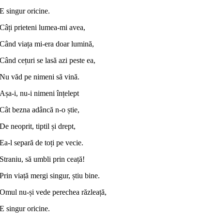
E singur oricine.
Câți prieteni lumea-mi avea,
Când viața mi-era doar lumină,
Când cețuri se lasă azi peste ea,
Nu văd pe nimeni să vină.
Așa-i, nu-i nimeni înțelept
Cât bezna adâncă n-o știe,
De neoprit, tiptil și drept,
Ea-l separă de toți pe vecie.
Straniu, să umbli prin ceață!
Prin viață mergi singur, știu bine.
Omul nu-și vede perechea răzleață,
E singur oricine.