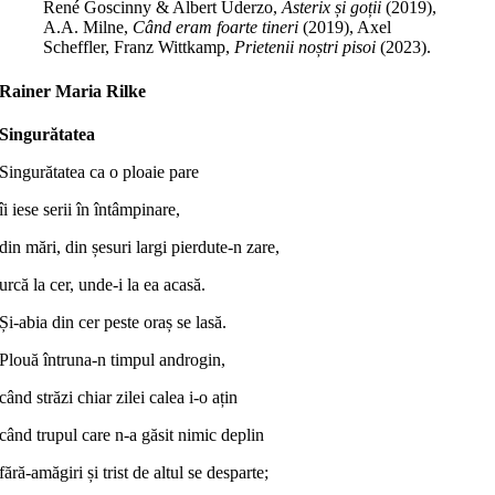
René Goscinny & Albert Uderzo,
Asterix și goții
(2019),
A.A. Milne,
Când eram foarte tineri
(2019), Axel
Scheffler, Franz Wittkamp,
Prietenii noștri pisoi
(2023).
Rainer Maria Rilke
Singurătatea
Singurătatea ca o ploaie pare
îi iese serii în întâmpinare,
din mări, din șesuri largi pierdute-n zare,
urcă la cer, unde-i la ea acasă.
Și-abia din cer peste oraș se lasă.
Plouă întruna-n timpul androgin,
când străzi chiar zilei calea i-o ațin
când trupul care n-a găsit nimic deplin
fără-amăgiri și trist de altul se desparte;