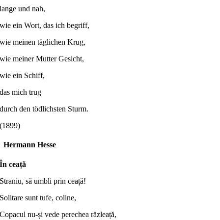
lange und nah,
wie ein Wort, das ich begriff,
wie meinen täglichen Krug,
wie meiner Mutter Gesicht,
wie ein Schiff,
das mich trug
durch den tödlichsten Sturm.
(1899)
Hermann Hesse
În ceață
Straniu, să umbli prin ceață!
Solitare sunt tufe, coline,
Copacul nu-și vede perechea răzleață,