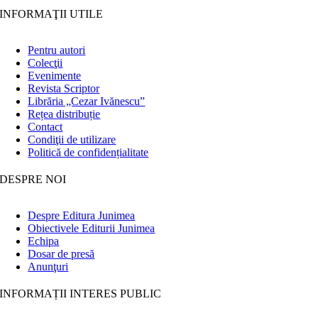
INFORMAŢII UTILE
Pentru autori
Colecţii
Evenimente
Revista Scriptor
Librăria „Cezar Ivănescu”
Rețea distribuție
Contact
Condiţii de utilizare
Politică de confidențialitate
DESPRE NOI
Despre Editura Junimea
Obiectivele Editurii Junimea
Echipa
Dosar de presă
Anunţuri
INFORMAȚII INTERES PUBLIC