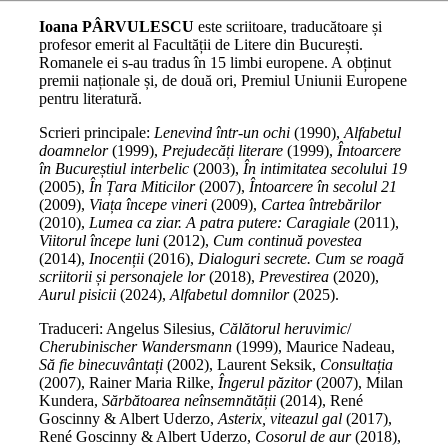
Ioana PÂRVULESCU
este scriitoare, traducătoare și
profesor emerit al Facultății de Litere din București.
Romanele ei s-au tradus în 15 limbi europene. A obținut
premii naționale și, de două ori, Premiul Uniunii Europene
pentru literatură.
Scrieri principale:
Lenevind într-un ochi
(1990),
Alfabetul
doamnelor
(1999),
Prejudecăți literare
(1999),
Întoarcere
în Bucureștiul interbelic
(2003),
În intimitatea secolului 19
(2005),
În Țara Miticilor
(2007),
Întoarcere în secolul 21
(2009),
Viața începe vineri
(2009),
Cartea întrebărilor
(2010),
Lumea ca ziar. A patra putere: Caragiale
(2011),
Viitorul începe luni
(2012),
Cum continuă povestea
(2014),
Inocenții
(2016),
Dialoguri secrete. Cum se roagă
scriitorii și personajele lor
(2018),
Prevestirea
(2020),
Aurul pisicii
(2024),
Alfabetul domnilor
(2025).
Traduceri: Angelus Silesius,
Călătorul heruvimic
/
Cherubinischer Wandersmann
(1999), Maurice Nadeau,
Să fie binecuvântați
(2002), Laurent Seksik,
Consultația
(2007), Rainer Maria Rilke,
Îngerul păzitor
(2007), Milan
Kundera,
Sărbătoarea neînsemnătății
(2014), René
Goscinny & Albert Uderzo,
Asterix, viteazul gal
(2017),
René Goscinny & Albert Uderzo,
Cosorul de aur
(2018),