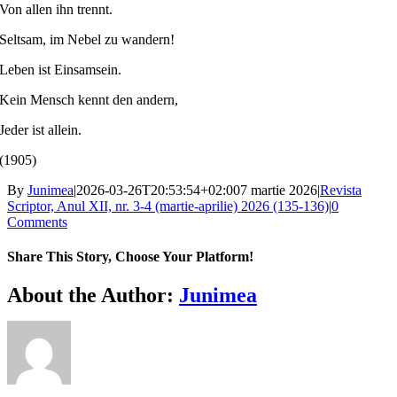
Von allen ihn trennt.
Seltsam, im Nebel zu wandern!
Leben ist Einsamsein.
Kein Mensch kennt den andern,
Jeder ist allein.
(1905)
By
Junimea
|
2026-03-26T20:53:54+02:00
7 martie 2026
|
Revista
Scriptor, Anul XII, nr. 3-4 (martie-aprilie) 2026 (135-136)
|
0
Comments
Share This Story, Choose Your Platform!
Facebook
X
Bluesky
Reddit
LinkedIn
WhatsApp
Telegram
Tumblr
Xing
Email
Copy
About the Author:
Junimea
Link