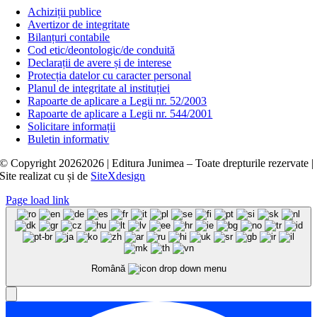
Achiziții publice
Avertizor de integritate
Bilanțuri contabile
Cod etic/deontologic/de conduită
Declarații de avere și de interese
Protecția datelor cu caracter personal
Planul de integritate al instituției
Rapoarte de aplicare a Legii nr. 52/2003
Rapoarte de aplicare a Legii nr. 544/2001
Solicitare informații
Buletin informativ
© Copyright
20262026 | Editura Junimea – Toate drepturile rezervate |
Site realizat cu
și
de
SiteXdesign
Page load link
Română