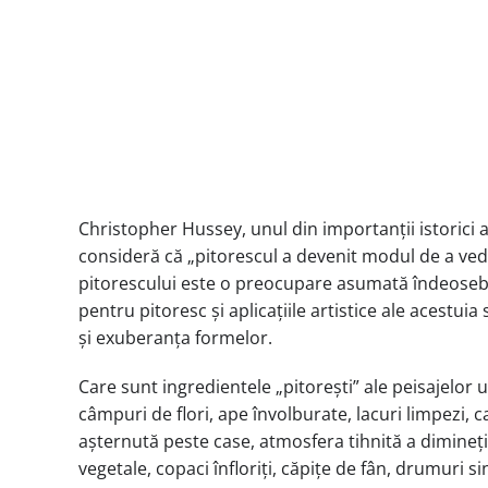
Christopher Hussey, unul din importanții istorici 
consideră că „pitorescul a devenit modul de a vedea 
pitorescului este o preocupare asumată îndeosebi d
pentru pitoresc și aplicațiile artistice ale acestu
și exuberanța formelor.
Care sunt ingredientele „pitorești” ale peisajelor 
câmpuri de flori, ape învolburate, lacuri limpezi, c
așternută peste case, atmosfera tihnită a dimineț
vegetale, copaci înfloriți, căpițe de fân, drumuri s