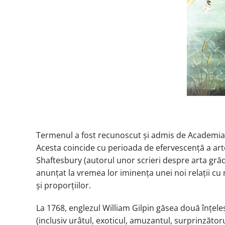
Termenul a fost recunoscut și admis de Academia 
Acesta coincide cu perioada de efervescență a artei 
Shaftesbury (autorul unor scrieri despre arta grăd
anunțat la vremea lor iminența unei noi relații cu 
și proporțiilor.
La 1768, englezul William Gilpin găsea două înțeles
(inclusiv urâtul, exoticul, amuzantul, surprinzător