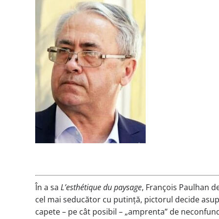
În a sa
Lʼesthétique du paysage
, François Paulhan des
cel mai seducător cu putință, pictorul decide asup
capete – pe cât posibil – „amprenta” de neconfundat 