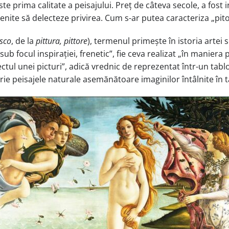
te prima calitate a peisajului. Preț de câteva secole, a fost i
menite să delecteze privirea. Cum s-ar putea caracteriza „pit
esco
, de la
pittura,
pittore
), termenul primește în istoria artei s
ub focul inspirației, frenetic”, fie ceva realizat „în maniera pi
ectul unei picturi”, adică vrednic de reprezentat într-un tabl
ie peisajele naturale asemănătoare imaginilor întâlnite în ta