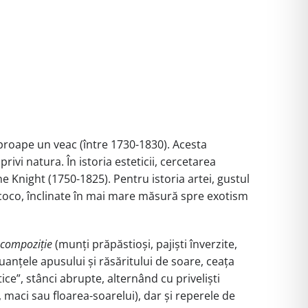
aproape un veac (între 1730-1830). Acesta
ivi natura. În istoria esteticii, cercetarea
 Knight (1750-1825). Pentru istoria artei, gustul
 rococo, înclinate în mai mare măsură spre exotism
 compoziție
(munți prăpăstioși, pajiști înverzite,
uanțele apusului și răsăritului de soare, ceața
ice”, stânci abrupte, alternând cu priveliști
, maci sau floarea-soarelui), dar și reperele de