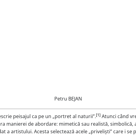
Petru BEJAN
[1]
crie peisajul ca pe un „portret al naturii”.
Atunci când vre
ra manierei de abordare: mimetică sau realistă, simbolică, a
a artistului. Acesta selectează acele „priveliști” care i se p