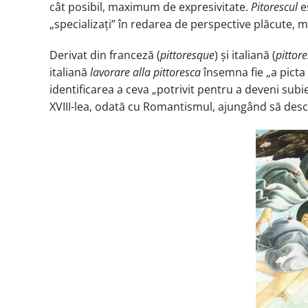
cât posibil, maximum de expresivitate.
Pitorescul
es
„specializați” în redarea de perspective plăcute, 
Derivat din franceză (
pittoresque
) și italiană (
pittor
italiană
lavorare alla pittoresca
însemna fie „a picta s
identificarea a ceva „potrivit pentru a deveni subi
XVIII-lea, odată cu Romantismul, ajungând să descr