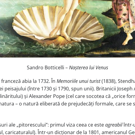
Sandro Botticelli –
Nașterea lui Venus
franceză abia la 1732. În
Memoriile unui turist
(1838), Stendha
peisajului (între 1730 și 1790, spun unii). Britanicii Joseph 
inăritului) și Alexander Pope (cel care socotea că „orice for
natura – o natură eliberată de prejudecăți formale, care se s
uri ale „pitorescului”: primul viza ceea ce este
agreabil
într-
ul, caricaturalul). Într-un dicționar de la 1801, americanul G