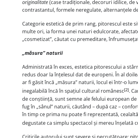
originalitate
(case tradiționale, decoruri idilice, de v
contrastantul, formele neregulate, alternanțele de 
Categorie estetică de prim rang, pitorescul este s
multe ori, ia forma unei naturi edulcorate, afectat
„cosmetizat”, căutat cu premeditare, înfrumusețat
„măsura” naturii
Administrată în exces, estetica pitorescului a stâr
redus doar la înțelesul dat de europeni. În al doil
ar fi găsit încă „măsura” naturii, locul ei într-o lu
[2]
inegalabilă încă în spațiul cultural românesc
. Ca
de conștiință, sunt semne ale felului european de 
fug în „sânul” naturii, căutând – după caz – confort,
în timp ce prima nu poate fi reprezentată, cealalt
degustate ca simplu spectacol și mereu înșelată cu 
Criticile autorului sunt severe și necruțătoare: pi