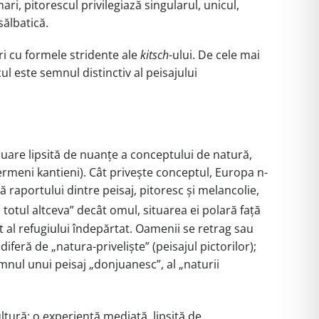
 mari, pitorescul privilegiază singularul, unicul,
sălbatică.
ri cu formele stridente ale
kitsch
-ului. De cele mai
l este semnul distinctiv al peisajului
eluare lipsită de nuanțe a conceptului de natură,
termeni kantieni). Cât privește conceptul, Europa n-
tă raportului dintre peisaj, pitoresc și melancolie,
totul altceva” decât omul, situarea ei polară față
 al refugiului îndepărtat. Oamenii se retrag sau
iferă de „natura-priveliște” (peisajul pictorilor);
mnul unui peisaj „donjuanesc”, al „naturii
ltură: o experiență mediată, lipsită de