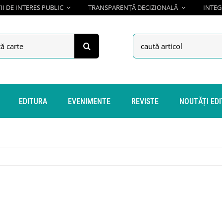
I DE INTERES PUBLIC
TRANSPARENȚĂ DECIZIONALĂ
INTEG
h
Search
for:
EDITURA
EVENIMENTE
REVISTE
NOUTĂȚI ED