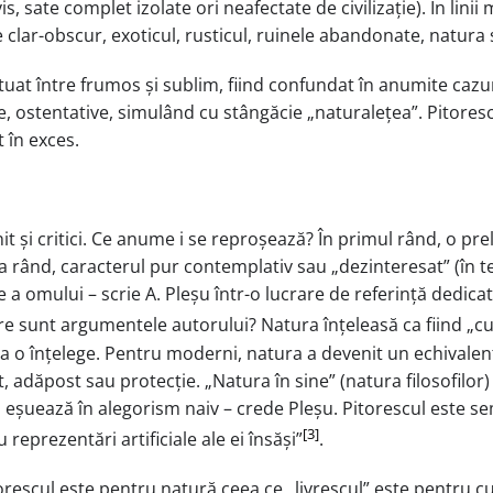
is, sate complet izolate ori neafectate de civilizație). În linii
clar-obscur, exoticul, rusticul, ruinele abandonate, natura 
ituat între frumos și sublim, fiind confundat în anumite cazu
e, ostentative, simulând cu stângăcie „naturalețea”. Pitorescu
 în exces.
nit și critici. Ce anume i se reproșează? În primul rând, o pr
ea rând, caracterul pur contemplativ sau „dezinteresat” (în 
me a omului – scrie A. Pleșu într-o lucrare de referință dedica
re sunt argumentele autorului? Natura înțeleasă ca fiind „cu 
a o înțelege. Pentru moderni, natura a devenit un echivalent
 adăpost sau protecție. „Natura în sine” (natura filosofilor) d
ă eșuează în alegorism naiv – crede Pleșu. Pitorescul este se
[3]
reprezentări artificiale ale ei însăși”
.
torescul este pentru natură ceea ce „livrescul” este pentru cu