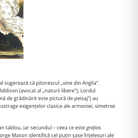
l sugerează că pitorescul „vine din Anglia”.
Addison (avocat al „naturii libere”), Lordul
mă de grădinărit este pictură de peisaj”) au
ustrage exigențelor clasice ale armoniei, simetriei
un tablou, iar secundul – ceea ce este
grațios
eorge Mason identifică cel puțin șase înțelesuri ale