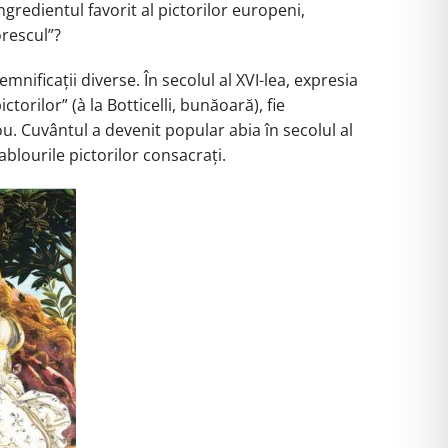
ngredientul favorit al pictorilor europeni,
orescul”?
emnificații diverse. În secolul al XVI-lea, expresia
ctorilor” (à la Botticelli, bunăoară), fie
ou. Cuvântul a devenit popular abia în secolul al
blourile pictorilor consacrați.