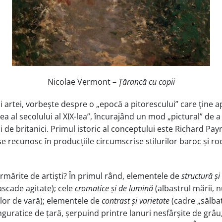
Nicolae Vermont –
Ţărancă cu copii
ai artei, vorbește despre o „epocă a pitorescului” care ține 
al secolului al XIX-lea”, încurajând un mod „pictural” de a pr
e britanici. Primul istoric al conceptului este Richard Payne
ia se recunosc în producțiile circumscrise stilurilor baroc și
urmărite de artiști? În primul rând, elementele de
structură și
ascade agitate); cele
cromatice și de lumină
(albastrul mării, n
ilor de vară); elementele de
contrast și varietate
(cadre „sălbat
inguratice de țară, șerpuind printre lanuri nesfârșite de grâu