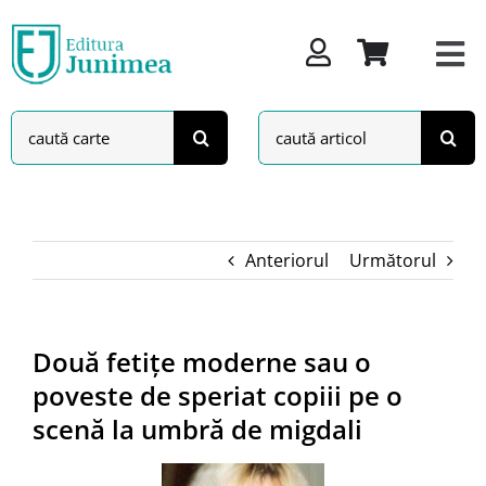
Skip
to
content
Search
Search
for:
for:
Anteriorul
Următorul
Două fetițe moderne sau o
poveste de speriat copiii pe o
scenă la umbră de migdali