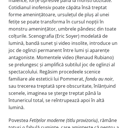
malefice, forţe opresive până la monstruozitate.
Cotidianul inofensiv poate căpăta însă treptat
forme ameninţătoare, ursulețul de pluș al unei
fetiţe se poate transforma în cursul nopţii în
monstru ameninţător, umbrele pândesc din toate
colțurile. Scenografia (Eric Soyer) modelată de
lumină, bandă sunet și video insolite, introduce un
joc de oglinzi permanent între lumi și aparențe
antagoniste. Momentele video (Renaud Rubiano)
se prelungesc și amplifică subtilul joc de oglinzi al
spectacolului. Regăsim procedeele scenice
familiare ale esteticii lui Pommerat,
fondu au noir
,
sau trecerea treptată spre obscuritate, înlănţuind
scenele, imaginea se şterge treptat până la
întunericul total, se reîntrupează apoi în altă
lumină.
Povestea
Fetiţelor moderne (titlu provizoriu)
, rămâne
totuși o fabulă cuminte, care amintește că pentru a