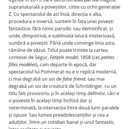
supranaturală a poveştilor, citite cu ochii generaţiei
Z. Cu spectacolul de azi însă, direcţia e alta,
procedura e inversă, suntem în faţa unei poveşti
fantastice, fără nimic parodic sau demistificat, şi
unde, dimpotrivă, e subliniată latură misterioasă,
sumbră a poveştii. Până unde convinge linia asta,
rămâne de văzut. Titlul poate trimite la cartea
contesei de Ségur,
Fetițele model
, 1858 (
Les petites
filles modèles
), cam departe în epocă, dar
spectacolul lui Pommerat nu e o replică modernă,
ci mai degrabă un soi de
false friend
, sau mai
degrabă un soi de creatură de Schrödinger: cu un
titlu fals provizoriu și în același timp definitiv, căci e
o poveste în același timp închisă dar și
neterminată, la intersecţia între două lumi paralele
și opuse. Sau lumea preadolescenţilor și cea a
adulților, între un cotidian banal și unul fantastic,