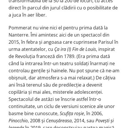
transformabilă de la 50 la 200 de locuri, cu acces
direct în parcul din jurul clădirii cu o posibilitate de
a juca în aer liber.
Pommerat nu vine nici el pentru prima dată la
Nanterre. Îmi amintesc aici de un spectacol din
2015, în febra şi angoasa care cuprinsese Parisul în
urma atentatelor, cu
Ça ira (I) Fin de Louis
, inspirat
de Revoluţia franceză din 1789. (Era prima dată
când la intrarea într-un teatru soldaţi înarmaţi ne
controlau genţile şi hainele. Nu pot spune că ne-am
obișnuit, dar atmosfera s-a mai relaxat.) De câțiva
ani însă terenul său de predilecţie a devenit
copilăria și mai ales, misterele adolescenței.
Spectacolul de astăzi se înscrie astfel într-o
continuitate, un ciclu de versiuni scenice ale unor
basme bine cunoscute,
Scufiţa roșie
, în 2006,
Pinocchio
, 2008 și
Cenușăreasa
, 2014, sau
Poveşti şi
legende
în 2019, care deconstruiau partea magică,