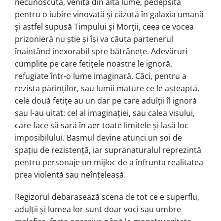
necunoscută, venită din altă lume, pedepsită
pentru o iubire vinovată şi căzută în galaxia umană
și astfel supusă Timpului și Morții, ceea ce vocea
prizonieră nu știe și își va căuta partenerul
înaintând inexorabil spre bătrâneţe. Adevăruri
cumplite pe care fetițele noastre le ignoră,
refugiate într-o lume imaginară. Căci, pentru a
rezista părinţilor, sau lumii mature ce le așteaptă,
cele două fetiţe au un dar pe care adulţii îl ignoră
sau l-au uitat: cel al imaginaţiei, sau calea visului,
care face să sară în aer toate limitele şi lasă loc
imposibilului. Basmul devine atunci un soi de
spațiu de rezistenţă, iar supranaturalul reprezintă
pentru personaje un mijloc de a înfrunta realitatea
prea violentă sau neînțeleasă.
Regizorul debarasează scena de tot ce e superflu,
adulții și lumea lor sunt doar voci sau umbre