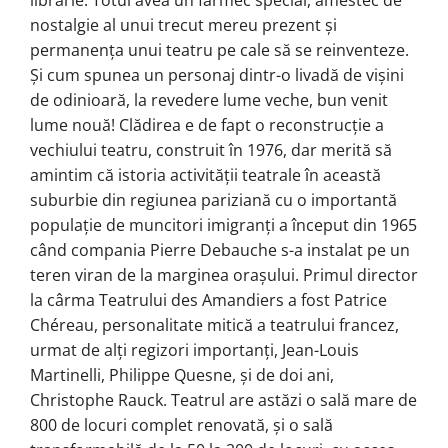
nostalgie al unui trecut mereu prezent şi
permanenţa unui teatru pe cale să se reinventeze.
Şi cum spunea un personaj dintr-o livadă de vişini
de odinioară, la revedere lume veche, bun venit
lume nouă! Clădirea e de fapt o reconstrucţie a
vechiului teatru, construit în 1976, dar merită să
amintim că istoria activității teatrale în această
suburbie din regiunea pariziană cu o importantă
populaţie de muncitori imigranţi a început din 1965
când compania Pierre Debauche s-a instalat pe un
teren viran de la marginea orașului. Primul director
la cârma Teatrului des Amandiers a fost Patrice
Chéreau, personalitate mitică a teatrului francez,
urmat de alţi regizori importanţi, Jean-Louis
Martinelli, Philippe Quesne, şi de doi ani,
Christophe Rauck. Teatrul are astăzi o sală mare de
800 de locuri complet renovată, și o sală