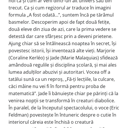
noi ca și cum ar veni dintr-un alt univers sau din
trecut. Ca și cum regizorul ar traduce în imagini
formula „A fost odată…”, suntem încă pe tărâmul
basmelor. Descoperim apoi de fapt două fetiţe,
două eleve din ziua de azi, care la prima vedere se
detestă dar care sfârșesc prin a deveni prietene.
Ajung chiar să se întâlnească noaptea în secret, își
povestesc istorii, își inventează alte vieți. Marjorie
(Coraline Kerléo) şi Jade (Marie Malaquias) sfidează
amândouă regulile și disciplina școlară, şi mai ales
lumea adulţilor abuzivi și autoritari. Vocea off a
tatălui sună ca un reproș, „Fă-ți lecțiile, la culcare,
căci mâine nu vei fi în formă pentru proba de
matematică”. Jade îi bănuiește chiar pe părinţi că la
venirea nopţii se transformă în creaturi diabolice.
În paralel, de la începutul spectacolului, o voce (Eric
Feldman) povestește în întuneric despre o cutie în
interiorul căreia este închisă o creatură