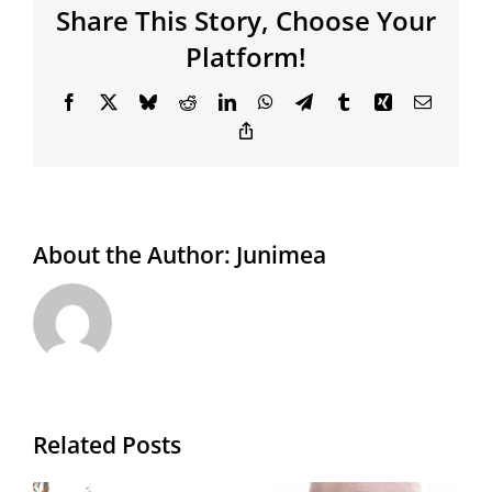
Share This Story, Choose Your
Platform!
Facebook
X
Bluesky
Reddit
LinkedIn
WhatsApp
Telegram
Tumblr
Xing
Email
Copy
Link
About the Author:
Junimea
Related Posts