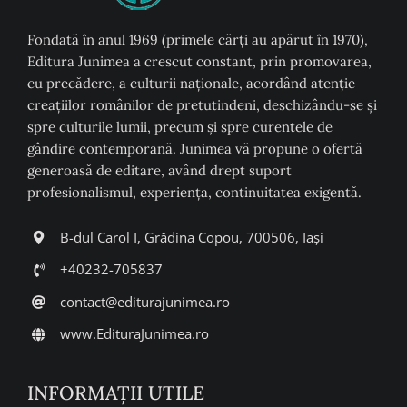
Fondată în anul 1969 (primele cărți au apărut în 1970),
Editura Junimea a crescut constant, prin promovarea,
cu precădere, a culturii naţionale, acordând atenţie
creaţiilor românilor de pretutindeni, deschizându-se şi
spre culturile lumii, precum şi spre curentele de
gândire contemporană. Junimea vă propune o ofertă
generoasă de editare, având drept suport
profesionalismul, experiența, continuitatea exigentă.
B-dul Carol I, Grădina Copou, 700506, Iași
+40232-705837
contact@editurajunimea.ro
www.EdituraJunimea.ro
INFORMAŢII UTILE