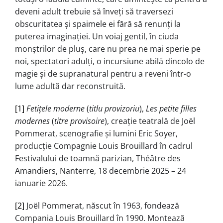
deveni adult trebuie să înveţi să traversezi
obscuritatea şi spaimele ei fără să renunți la
puterea imaginaţiei. Un voiaj gentil, în ciuda
monștrilor de pluș, care nu prea ne mai sperie pe
noi, spectatori adulți, o incursiune abilă dincolo de
magie şi de supranatural pentru a reveni într-o
lume adultă dar reconstruită.
[1]
Fetiţele moderne
(
titlu provizoriu
),
Les petite filles
modernes
(
titre provisoire
), creație teatrală de Joël
Pommerat, scenografie și lumini Eric Soyer,
producţie Compagnie Louis Brouillard în cadrul
Festivalului de toamnă parizian, Théâtre des
Amandiers, Nanterre, 18 decembrie 2025 – 24
ianuarie 2026.
[2]
Joël Pommerat, născut în 1963, fondează
Compania Louis Brouillard în 1990. Montează