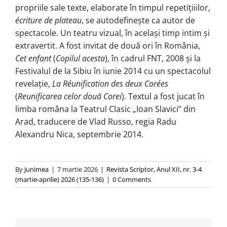
propriile sale texte, elaborate în timpul repetiţiiilor,
écriture de plateau
, se autodefineşte ca autor de
spectacole. Un teatru vizual, în același timp intim și
extravertit. A fost invitat de două ori în România,
Cet enfant
(
Copilul acesta
), în cadrul FNT, 2008 şi la
Festivalul de la Sibiu în iunie 2014 cu un spectacolul
revelaţie,
La Réunification des deux Corées
(
Reunificarea celor două Corei
). Textul a fost jucat în
limba româna la Teatrul Clasic „Ioan Slavici” din
Arad, traducere de Vlad Russo, regia Radu
Alexandru Nica, septembrie 2014.
By
Junimea
|
7 martie 2026
|
Revista Scriptor, Anul XII, nr. 3-4
(martie-aprilie) 2026 (135-136)
|
0 Comments