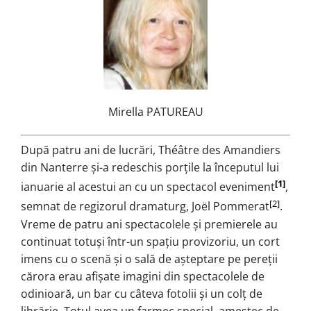
Mirella PATUREAU
După patru ani de lucrări, Théâtre des Amandiers
din Nanterre și-a redeschis porțile la începutul lui
[1]
ianuarie al acestui an cu un spectacol eveniment
,
[2]
semnat de regizorul dramaturg, Joël Pommerat
.
Vreme de patru ani spectacolele şi premierele au
continuat totuşi într-un spaţiu provizoriu, un cort
imens cu o scenă și o sală de aşteptare pe pereţii
cărora erau afişate imagini din spectacolele de
odinioară, un bar cu câteva fotolii și un colț de
librărie. Totul avea un farmec special, amestec de