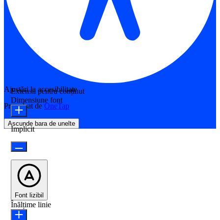
Ajustări la accesibilitate
Extensii pentru conținut
Dimensiune font
Propulsat de
OneTap
Ascunde bara de unelte
Implicit
Font lizibil
Înălțime linie