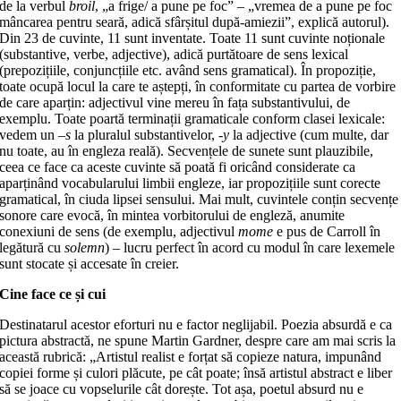
de la verbul
broil
, „a frige/ a pune pe foc” – „vremea de a pune pe foc
mâncarea pentru seară, adică sfârșitul după-amiezii”, explică autorul).
Din 23 de cuvinte, 11 sunt inventate. Toate 11 sunt cuvinte noționale
(substantive, verbe, adjective), adică purtătoare de sens lexical
(prepozițiile, conjuncțiile etc. având sens gramatical). În propoziție,
toate ocupă locul la care te aștepți, în conformitate cu partea de vorbire
de care aparțin: adjectivul vine mereu în fața substantivului, de
exemplu. Toate poartă terminații gramaticale conform clasei lexicale:
vedem un –
s
la pluralul substantivelor,
-y
la adjective (cum multe, dar
nu toate, au în engleza reală). Secvențele de sunete sunt plauzibile,
ceea ce face ca aceste cuvinte să poată fi oricând considerate ca
aparținând vocabularului limbii engleze, iar propozițiile sunt corecte
gramatical, în ciuda lipsei sensului. Mai mult, cuvintele conțin secvențe
sonore care evocă, în mintea vorbitorului de engleză, anumite
conexiuni de sens (de exemplu, adjectivul
mome
e pus de Carroll în
legătură cu
solemn
) – lucru perfect în acord cu modul în care lexemele
sunt stocate și accesate în creier.
Cine face ce și cui
Destinatarul acestor eforturi nu e factor neglijabil. Poezia absurdă e ca
pictura abstractă, ne spune Martin Gardner, despre care am mai scris la
această rubrică: „Artistul realist e forțat să copieze natura, impunând
copiei forme și culori plăcute, pe cât poate; însă artistul abstract e liber
să se joace cu vopselurile cât dorește. Tot așa, poetul absurd nu e