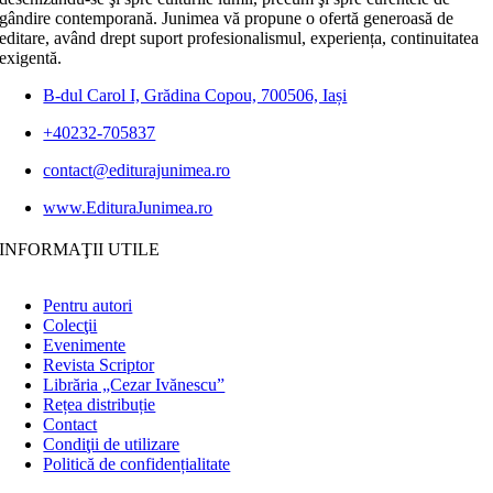
gândire contemporană. Junimea vă propune o ofertă generoasă de
editare, având drept suport profesionalismul, experiența, continuitatea
exigentă.
B-dul Carol I, Grădina Copou, 700506, Iași
+40232-705837
contact@editurajunimea.ro
www.EdituraJunimea.ro
INFORMAŢII UTILE
Pentru autori
Colecţii
Evenimente
Revista Scriptor
Librăria „Cezar Ivănescu”
Rețea distribuție
Contact
Condiţii de utilizare
Politică de confidențialitate