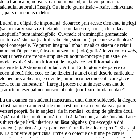
de la traducător, nerealist dar nu imposibil, un talent pe măsura
talentului autorului însuși). Cuvintele gramaticale – reale, neinventate
–, par să nu conteze deloc.
Lucrul nu e lipsit de importanță, deoarece prin aceste elemente înțelegi
(sau măcar vizualizezi) relațiile – cine face ce și cui –, chiar dacă
„noțiunile” sunt ininteligibile. Cuvintele și terminațiile gramaticale
conturează sintaxa (cadrul, scheletul, structura), pe care se articulează
apoi conceptele. Ne putem imagina limba umană ca sistem de relații
între entități pe care, într-o reprezentare (holo)grafică le vedem ca
slots
,
spații libere care trebuie umplute cu noțiuni/concepte (un astfel de
model explică și cum informațiile lingvistice pot fi formalizate
matematic). Astronomul britanic Arthur Eddington e de părere că
poemul redă fidel ceea ce fac fizicienii atunci când descriu particulele
elementare: aplică niște cuvinte „unui lucru necunoscut” care „face
ceva ce nu cunoaștem”. Întregul proces ne amintește constant de
„caracterul esențial necunoscut al entităților fizice fundamentale”.
La un examen cu studenții masteranzi, unul dintre subiectele la alegere
a fost traducerea unei strofe din acest poem sau inventarea a patru
versuri proprii, fie în engleză, fie în română, cu timp de gândire două
săptămâni. Deși mulți au mărturisit că, la început, au ales încântați acest
subiect de pe listă, ulterior s-au lăsat păgubași (cu excepția a doi
studenți), pentru că „deși pare ușor, în realitate e foarte greu”. Și așa și
e. La o privire superficială, limba e o colecție de nume pe care le