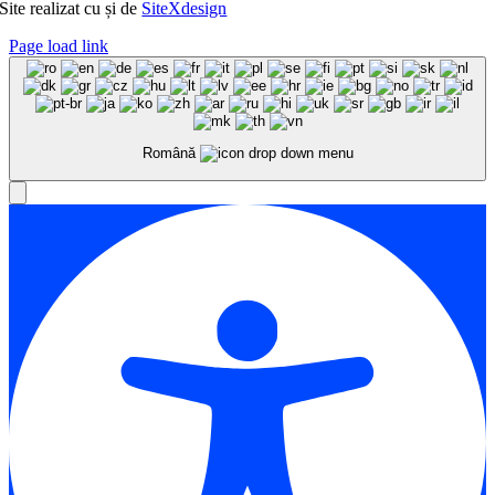
Site realizat cu
și
de
SiteXdesign
Page load link
Română