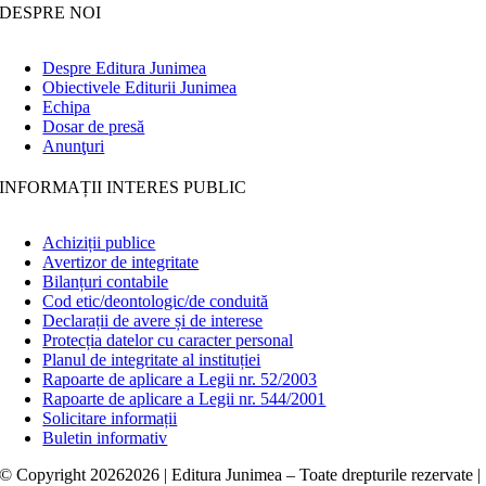
DESPRE NOI
Despre Editura Junimea
Obiectivele Editurii Junimea
Echipa
Dosar de presă
Anunţuri
INFORMAȚII INTERES PUBLIC
Achiziții publice
Avertizor de integritate
Bilanțuri contabile
Cod etic/deontologic/de conduită
Declarații de avere și de interese
Protecția datelor cu caracter personal
Planul de integritate al instituției
Rapoarte de aplicare a Legii nr. 52/2003
Rapoarte de aplicare a Legii nr. 544/2001
Solicitare informații
Buletin informativ
© Copyright
20262026 | Editura Junimea – Toate drepturile rezervate |