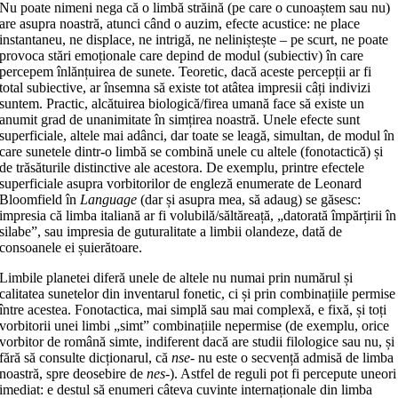
Nu poate nimeni nega că o limbă străină (pe care o cunoaștem sau nu)
are asupra noastră, atunci când o auzim, efecte acustice: ne place
instantaneu, ne displace, ne intrigă, ne neliniștește – pe scurt, ne poate
provoca stări emoționale care depind de modul (subiectiv) în care
percepem înlănțuirea de sunete. Teoretic, dacă aceste percepții ar fi
total subiective, ar însemna să existe tot atâtea impresii câți indivizi
suntem. Practic, alcătuirea biologică/firea umană face să existe un
anumit grad de unanimitate în simțirea noastră. Unele efecte sunt
superficiale, altele mai adânci, dar toate se leagă, simultan, de modul în
care sunetele dintr-o limbă se combină unele cu altele (fonotactică) și
de trăsăturile distinctive ale acestora. De exemplu, printre efectele
superficiale asupra vorbitorilor de engleză enumerate de Leonard
Bloomfield în
Language
(dar și asupra mea, să adaug) se găsesc:
impresia că limba italiană ar fi volubilă/săltăreață, „datorată împărțirii în
silabe”, sau impresia de guturalitate a limbii olandeze, dată de
consoanele ei șuierătoare.
Limbile planetei diferă unele de altele nu numai prin numărul și
calitatea sunetelor din inventarul fonetic, ci și prin combinațiile permise
între acestea. Fonotactica, mai simplă sau mai complexă, e fixă, și toți
vorbitorii unei limbi „simt” combinațiile nepermise (de exemplu, orice
vorbitor de română simte, indiferent dacă are studii filologice sau nu, și
fără să consulte dicționarul, că
nse-
nu este o secvență admisă de limba
noastră, spre deosebire de
nes-
). Astfel de reguli pot fi percepute uneori
imediat: e destul să enumeri câteva cuvinte internaționale din limba