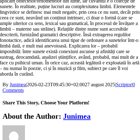
aplicăm obiectelor/fenomenelor din lume, iar cuvântul e o colecție de
sunete. În realitate, puține lucruri au complexitatea limbii. Elementele
lingvistice se definesc mai mult negativ, prin ceea ce nu sunt, decât prin
ceea ce sunt, neavând un conținut intrinsec, ci doar o formă (care se
umple ulterior cu sens, lexical sau gramatical, în procesul de învățare a
limbii – materne sau străine). Relațiile dintre nume sunt accesibile
descrierii, furnizând gramatici descriptive. Însă extragerea regulilor
fonotactice, adică identificarea unui tipar de ordonare a sunetelor într-o
limbă dată, e mult mai anevoioasă. Explicarea lor – probabil
imposibilă: între sunete există conexiuni ascunse și afinități care se
sustrag, deocamdată, analizei științifice, având, probabil, mai mult de a
face cu psihicul uman. În orice caz, această legătură e exploatată în artă
– nu numai în poezie, ci și în muzică și film, subiect pe care îl voi
aborda în curând.
By
Junimea
|
2026-02-23T09:45:30+02:00
27 august 2025
|
Scriptor
|
0
Comments
Share This Story, Choose Your Platform!
Facebook
X
Bluesky
Reddit
LinkedIn
WhatsApp
Telegram
Tumblr
Xing
Email
Copy
About the Author:
Junimea
Link