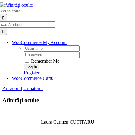
Skip
Search
to
for:
content
Search
for:
WooCommerce My Account
Username:
Password:
Remember Me
Register
WooCommerce Cart
0
Anteriorul
Următorul
Afinități oculte
Laura Carmen CUȚITARU