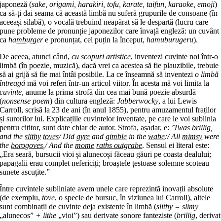
japoneză (
sake, origami, harakiri, tofu, karate, taifun, karaoke, emoji
)
ca să-ți dai seama că această limbă nu suferă grupurile de consoane (în
aceeași silabă), o vocală trebuind neapărat să le despartă (lucru care
pune probleme de pronunție japonezilor care învață engleză: un cuvânt
ca
ha
mb
u
rg
er
e pronunțat, cel puțin la început,
hamuburugeru
).
De aceea, atunci când,
cu scopuri artistice
, inventezi cuvinte noi într-o
limbă (în poezie, muzică), dacă vrei ca acestea să fie plauzibile, trebuie
să ai grijă să fie mai întâi posibile. La ce înseamnă să inventezi
o limbă
întreagă
mă voi referi într-un articol viitor. În acesta mă voi limita la
cuvinte
, anume la prima strofă din cea mai bună poezie absurdă
(
nonsense poem
) din cultura engleză:
Jabberwocky
, a lui Lewis
Carroll, scrisă la 23 de ani (în anul 1855), pentru amuzamentul fraților
și surorilor lui. Explicațiile cuvintelor inventate, pe care le voi sublinia
pentru cititor, sunt date chiar de autor. Strofa, așadar, e:
’Twas
brillig
,
and the
slithy
toves
/ Did
gyre
and
gimble
in the
wabe
:/ All
mimsy
were
the
borogoves
,/ And the
mome
raths outgrabe
. Sensul ei literal este:
„Era seară, bursucii vioi și alunecoși făceau găuri pe coasta dealului;
papagalii erau complet nefericiți; broaștele țestoase solemne scoteau
sunete ascuțite.”
Între cuvintele subliniate avem unele care reprezintă inovații absolute
(de exemplu,
tove
, o specie de bursuc, în viziunea lui Carroll), altele
sunt combinații de cuvinte deja existente în limbă (
slithy = slimy
„alunecos”
+ lithe
„vioi”) sau derivate sonore fanteziste (
brillig
, derivat