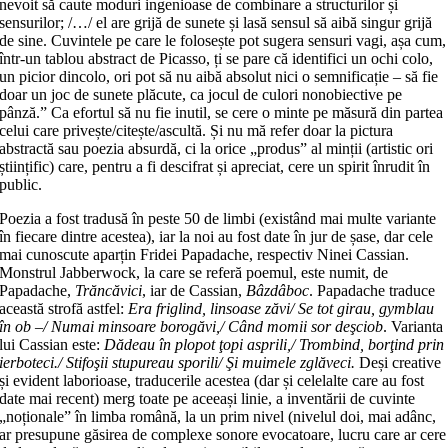
nevoit să caute moduri ingenioase de combinare a structurilor și
sensurilor; /…/ el are grijă de sunete și lasă sensul să aibă singur grijă
de sine. Cuvintele pe care le folosește pot sugera sensuri vagi, așa cum,
într-un tablou abstract de Picasso, ți se pare că identifici un ochi colo,
un picior dincolo, ori pot să nu aibă absolut nici o semnificație – să fie
doar un joc de sunete plăcute, ca jocul de culori nonobiective pe
pânză.” Ca efortul să nu fie inutil, se cere o minte pe măsură din partea
celui care privește/citește/ascultă. Și nu mă refer doar la pictura
abstractă sau poezia absurdă, ci la orice „produs” al minții (artistic ori
științific) care, pentru a fi descifrat și apreciat, cere un spirit înrudit în
public.
Poezia a fost tradusă în peste 50 de limbi (existând mai multe variante
în fiecare dintre acestea), iar la noi au fost date în jur de șase, dar cele
mai cunoscute aparțin Fridei Papadache, respectiv Ninei Cassian.
Monstrul Jabberwock, la care se referă poemul, este numit, de
Papadache,
Trăncăvici
, iar de Cassian,
Bâzdâboc
. Papadache traduce
această strofă astfel:
Era friglind, linsoase zăvi/ Se tot girau, gymblau
în ob –/ Numai minsoare borogăvi,/ Când momii sor deşciob
. Varianta
lui Cassian este:
Dădeau în plopot ţopi asprili,/ Trombind, borţind prin
ierboteci./ Stifoşii stupureau sporili/ Şi muimele zglăveci.
Deși creative
și evident laborioase, traducerile acestea (dar și celelalte care au fost
date mai recent) merg toate pe aceeași linie, a inventării de cuvinte
„noționale” în limba română, la un prim nivel (nivelul doi, mai adânc,
ar presupune găsirea de complexe sonore evocatoare, lucru care ar cere