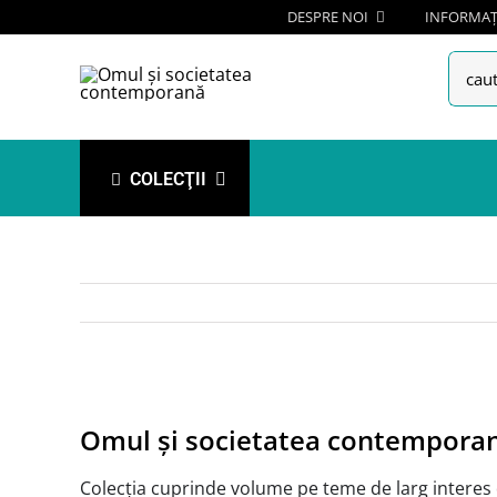
Skip
DESPRE NOI
INFORMAȚI
to
Searc
content
for:
COLECŢII
View
Larger
Omul şi societatea contempora
Image
Colecția cuprinde volume pe teme de larg interes di