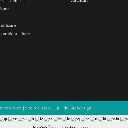
Anunţuri
ezar Ivănescu”
ibuție
 utilizare
 confidențialitate
 rezervate | Site realizat cu
și
de
SiteXdesign
Română