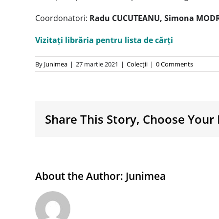
Coordonatori:
Radu CUCUTEANU, Simona MOD
Vizitați librăria pentru lista de cărți
By
Junimea
|
27 martie 2021
|
Colecţii
|
0 Comments
Share This Story, Choose Your 
About the Author:
Junimea