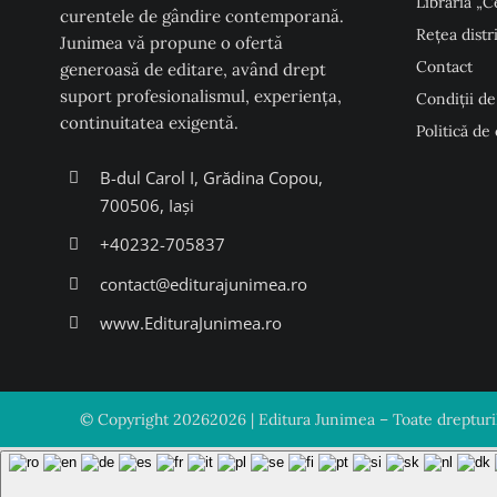
Librăria „C
curentele de gândire contemporană.
Rețea distr
Junimea vă propune o ofertă
Contact
generoasă de editare, având drept
suport profesionalismul, experiența,
Condiţii de
continuitatea exigentă.
Politică de
B-dul Carol I, Grădina Copou,
700506, Iași
+40232-705837
contact@editurajunimea.ro
www.EdituraJunimea.ro
© Copyright
20262026 | Editura Junimea – Toate drepturile