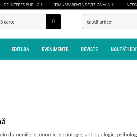
I DE INTERES PUBLIC
TRANSPARENȚĂ DECIZIONALĂ
INTEG
h
Search
for:
EDITURA
EVENIMENTE
REVISTE
NOUTĂȚI ED
nă
n domeniile: economie, sociologie, antropologie, psihologie, e