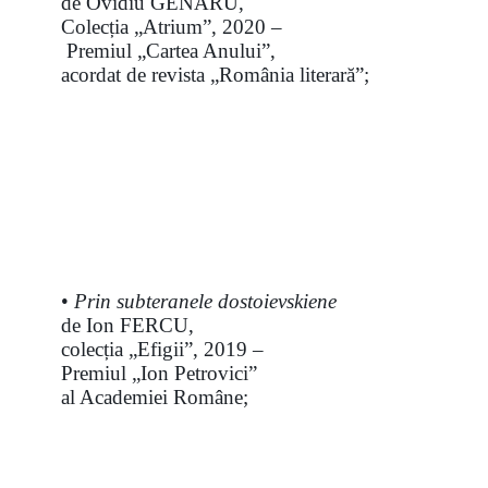
de Ovidiu GENARU,
Colecția „Atrium”, 2020 –
Premiul „Cartea Anului”,
acordat de revista „România literară”;
•
Prin subteranele dostoievskiene
de Ion FERCU,
colecția „Efigii”, 2019 –
Premiul „Ion Petrovici”
al Academiei Române;