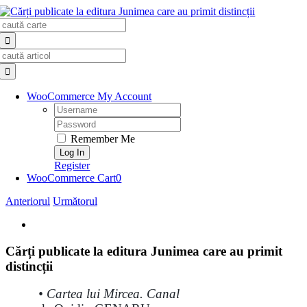
Skip
Search
to
for:
content
Search
for:
WooCommerce My Account
Username:
Password:
Remember Me
Register
WooCommerce Cart
0
Anteriorul
Următorul
View
Larger
Image
Cărți publicate la editura Junimea care au primit
distincții
•
Cartea lui Mircea. Canal