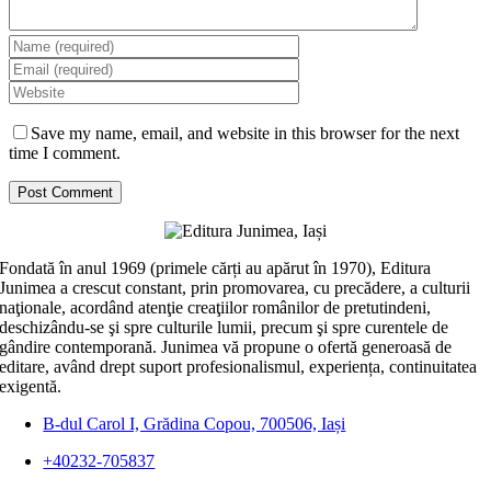
Save my name, email, and website in this browser for the next
time I comment.
Fondată în anul 1969 (primele cărți au apărut în 1970), Editura
Junimea a crescut constant, prin promovarea, cu precădere, a culturii
naţionale, acordând atenţie creaţiilor românilor de pretutindeni,
deschizându-se şi spre culturile lumii, precum şi spre curentele de
gândire contemporană. Junimea vă propune o ofertă generoasă de
editare, având drept suport profesionalismul, experiența, continuitatea
exigentă.
B-dul Carol I, Grădina Copou, 700506, Iași
+40232-705837