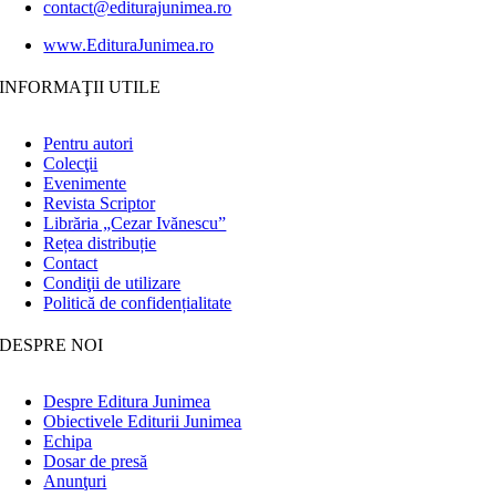
contact@editurajunimea.ro
www.EdituraJunimea.ro
INFORMAŢII UTILE
Pentru autori
Colecţii
Evenimente
Revista Scriptor
Librăria „Cezar Ivănescu”
Rețea distribuție
Contact
Condiţii de utilizare
Politică de confidențialitate
DESPRE NOI
Despre Editura Junimea
Obiectivele Editurii Junimea
Echipa
Dosar de presă
Anunţuri