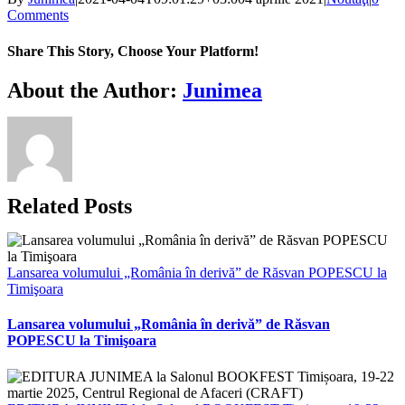
Comments
Share This Story, Choose Your Platform!
Facebook
X
Bluesky
Reddit
LinkedIn
WhatsApp
Telegram
Tumblr
Xing
Email
Copy
About the Author:
Junimea
Link
Related Posts
Lansarea volumului „România în derivă” de Răsvan POPESCU la
Timişoara
Lansarea volumului „România în derivă” de Răsvan
POPESCU la Timişoara