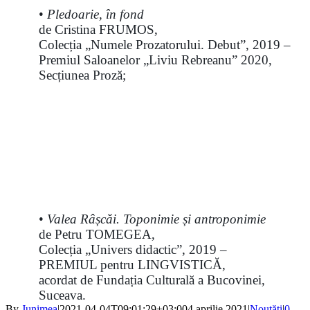
•
Pledoarie, în fond
de Cristina FRUMOS,
Colecția „Numele Prozatorului. Debut”, 2019 –
Premiul Saloanelor „Liviu Rebreanu” 2020,
Secțiunea Proză;
•
Valea Râșcăi. Toponimie și antroponimie
de Petru TOMEGEA,
Colecția „Univers didactic”, 2019 –
PREMIUL pentru LINGVISTICĂ,
acordat de Fundația Culturală a Bucovinei,
Suceava.
By
Junimea
|
2021-04-04T09:01:29+03:00
4 aprilie 2021
|
Noutăţi
|
0