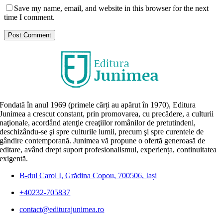
Save my name, email, and website in this browser for the next
time I comment.
Fondată în anul 1969 (primele cărți au apărut în 1970), Editura
Junimea a crescut constant, prin promovarea, cu precădere, a culturii
naţionale, acordând atenţie creaţiilor românilor de pretutindeni,
deschizându-se şi spre culturile lumii, precum şi spre curentele de
gândire contemporană. Junimea vă propune o ofertă generoasă de
editare, având drept suport profesionalismul, experiența, continuitatea
exigentă.
B-dul Carol I, Grădina Copou, 700506, Iași
+40232-705837
contact@editurajunimea.ro