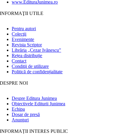
www.EdituraJunimea.ro
INFORMAŢII UTILE
Pentru autori
Colecţii
Evenimente
Revista Scriptor
Librăria „Cezar Ivănescu”
Rețea distribuție
Contact
Condiţii de utilizare
Politică de confidențialitate
DESPRE NOI
Despre Editura Junimea
Obiectivele Editurii Junimea
Echipa
Dosar de presă
Anunţuri
INFORMAȚII INTERES PUBLIC