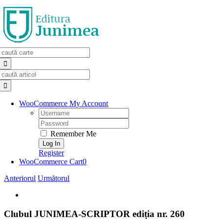
Skip
to
content
Search
for:
Search
for:
WooCommerce My Account
Username:
Password:
Remember Me
Register
WooCommerce Cart
0
Anteriorul
Următorul
View
Larger
Image
Clubul JUNIMEA-SCRIPTOR ediția nr. 260