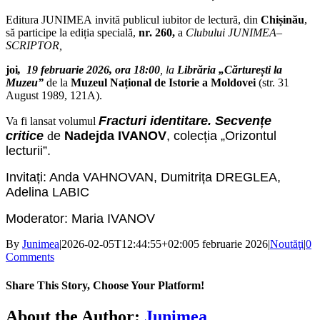
Editura
JUNIMEA
invită publicul iubitor de lectură, din
Chișinău
,
să participe la ediția specială,
nr. 260,
a
Clubului
JUNIMEA
–
SCRIPTOR,
joi
,
19
februarie
2026
,
ora 18:00
, la
Librăria „Cărturești la
Muzeu”
de la
Muzeul Național de Istorie a Moldovei
(str. 31
August 1989, 121A).
Fracturi identitare. Secvențe
Va fi lansat volumul
critice
d
e
Nadejda IVANOV
,
colecția „Orizontul
lecturii
”.
Invitați: Anda VAHNOVAN, Dumitrița DREGLEA,
Adelina LABIC
Moderator: Maria IVANOV
By
Junimea
|
2026-02-05T12:44:55+02:00
5 februarie 2026
|
Noutăţi
|
0
Comments
Share This Story, Choose Your Platform!
Facebook
X
Bluesky
Reddit
LinkedIn
WhatsApp
Telegram
Tumblr
Xing
Email
Copy
About the Author:
Junimea