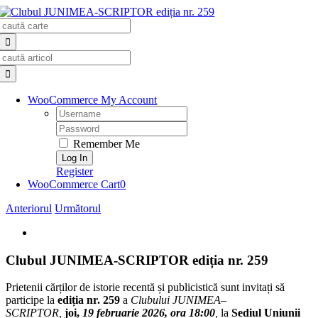
Skip
Search
to
for:
content
Search
for:
WooCommerce My Account
Username:
Password:
Remember Me
Register
WooCommerce Cart
0
Anteriorul
Următorul
View
Larger
Image
Clubul JUNIMEA-SCRIPTOR ediția nr. 259
Prietenii cărților de istorie recentă și publicistică sunt invitați să
participe la
ediția nr. 259
a
Clubului
JUNIMEA
–
SCRIPTOR
,
joi,
19
februarie
2026, ora 18:00
,
la
Sediul Uniunii