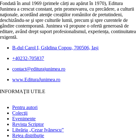
Fondată în anul 1969 (primele cărți au apărut în 1970), Editura
Junimea a crescut constant, prin promovarea, cu precădere, a culturii
naţionale, acordând atenţie creaţiilor românilor de pretutindeni,
deschizându-se şi spre culturile lumii, precum şi spre curentele de
gândire contemporană. Junimea vă propune o ofertă generoasă de
editare, având drept suport profesionalismul, experiența, continuitatea
exigentă.
B-dul Carol I, Grădina Copou, 700506, Iași
+40232-705837
contact@editurajunimea.ro
www.EdituraJunimea.ro
INFORMAŢII UTILE
Pentru autori
Colecţii
Evenimente
Revista Scriptor
Librăria „Cezar Ivănescu”
Rețea distribuție