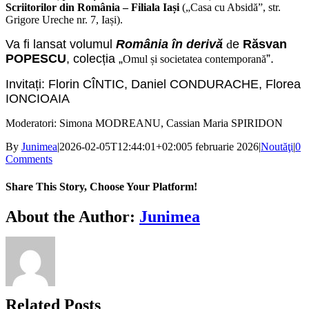
Scriitorilor din România – Filiala Iași
(„Casa cu Absidă”, str.
Grigore Ureche nr. 7, Iași).
Va fi lansat volumul
România în derivă
d
e
Răsvan
POPESCU
,
colecția „
”.
Omul și societatea contemporană
Invitați:
Florin CÎNTIC, Daniel CONDURACHE, Florea
IONCIOAIA
Moderatori: Simona MODREANU, Cassian Maria SPIRIDON
By
Junimea
|
2026-02-05T12:44:01+02:00
5 februarie 2026
|
Noutăţi
|
0
Comments
Share This Story, Choose Your Platform!
Facebook
X
Bluesky
Reddit
LinkedIn
WhatsApp
Telegram
Tumblr
Xing
Email
Copy
About the Author:
Junimea
Link
Related Posts