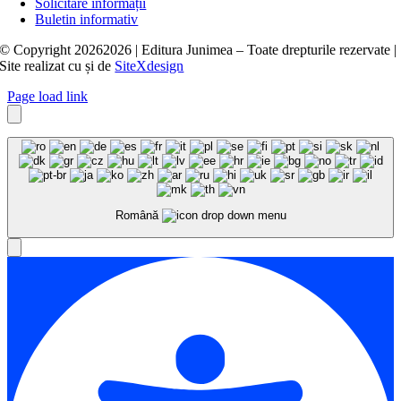
Solicitare informații
Buletin informativ
© Copyright
20262026 | Editura Junimea – Toate drepturile rezervate |
Site realizat cu
și
de
SiteXdesign
Page load link
Română