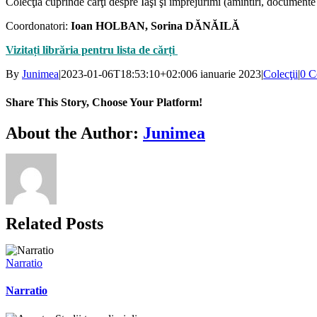
Colecţia cuprinde cărţi despre Iaşi şi împrejurimi (amintiri, documente r
Coordonatori:
Ioan HOLBAN, Sorina DĂNĂILĂ
Vizitați librăria pentru lista de cărți
By
Junimea
|
2023-01-06T18:53:10+02:00
6 ianuarie 2023
|
Colecţii
|
0 C
Share This Story, Choose Your Platform!
Facebook
X
Bluesky
Reddit
LinkedIn
WhatsApp
Telegram
Tumblr
Xing
Email
Copy
About the Author:
Junimea
Link
Related Posts
Narratio
Narratio