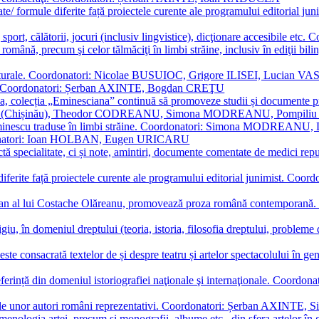
ormate/ formule diferite față proiectele curente ale programului editori
sport, călătorii, jocuri (inclusiv lingvistice), dicţionare accesibile
mba română, precum şi celor tălmăciţi în limbi străine, inclusiv în edi
i culturale. Coordonatori: Nicolae BUSUIOC, Grigore ILISEI, Lucian V
erare. Coordonatori: Șerban AXINTE, Bogdan CREŢU
ea, colecția „Eminesciana” continuă să promoveze studii și documente pri
i CIMPOI (Chișinău), Theodor CODREANU, Simona MODREANU, Pomp
 Eminescu traduse în limbi străine. Coordonatori: Simona MODREANU
oordonatori: Ioan HOLBAN, Eugen URICARU
ictă specialitate, ci și note, amintiri, documente comentate de medici 
mule diferite față proiectele curente ale programului editorial junimi
 roman al lui Costache Olăreanu, promovează proza română contempor
tigiu, în domeniul dreptului (teoria, istoria, filosofia dreptului, problem
 este consacrată textelor de și despre teatru și artelor spectacolului 
referință din domeniul istoriografiei naţionale şi internaţionale. C
tive, ale unor autori români reprezentativi. Coordonatori: Șerban AX
menologia artei, precum și monografii, albume etc., din sfera artelor în g