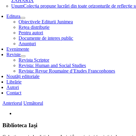
ZAHARIA
Unum
Colecția propune lucrări din toate orizonturile de refle
Editura
Obiectivele Editurii Junimea
Rețea distribuție
Pentru autori
Documente de interes public
Anunţuri
Evenimente
Reviste
Revista Scriptor
Revista: Human and Social Studies
Revista: Revue Roumaine d’Etudes Francophones
Noutăți editoriale
Librărie
Autori
Contact
Anteriorul
Următorul
View
Larger
Image
Biblioteca Iaşi