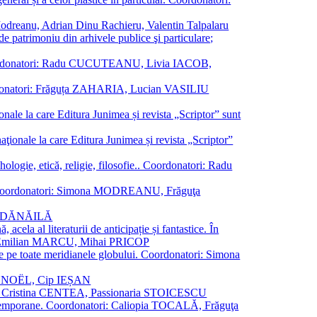
a Modreanu, Adrian Dinu Rachieru, Valentin Talpalaru
de patrimoniu din arhivele publice şi particulare;
ală. Coordonatori: Radu CUCUTEANU, Livia IACOB,
 Coordonatori: Frăguța ZAHARIA, Lucian VASILIU
ionale la care Editura Junimea și revista „Scriptor” sunt
 naţionale la care Editura Junimea și revista „Scriptor”
logie, etică, religie, filosofie.. Coordonatori: Radu
versal. Coordonatori: Simona MODREANU, Frăguţa
rina DĂNĂILĂ
 acela al literaturii de anticipație și fantastice. În
tori: Emilian MARCU, Mihai PRICOP
 de pe toate meridianele globului. Coordonatori: Simona
vier NOËL, Cip IEȘAN
natori: Cristina CENTEA, Passionaria STOICESCU
ce contemporane. Coordonatori: Caliopia TOCALĂ, Frăguţa