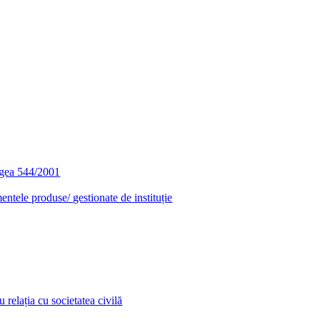
egea 544/2001
entele produse/ gestionate de instituție
relația cu societatea civilă