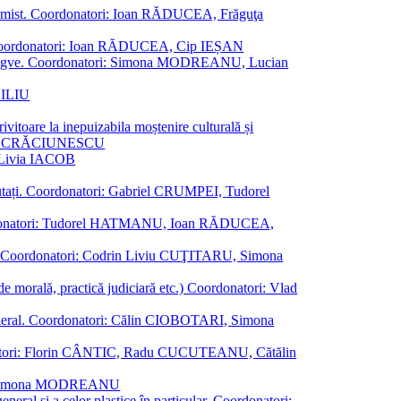
al junimist. Coordonatori: Ioan RĂDUCEA, Frăguţa
 etc. Coordonatori: Ioan RĂDUCEA, Cip IEȘAN
ţii bilingve. Coordonatori: Simona MODREANU, Lucian
ASILIU
vitoare la inepuizabila moștenire culturală și
iliu CRĂCIUNESCU
, Livia IACOB
reputați. Coordonatori: Gabriel CRUMPEI, Tudorel
st. Coordonatori: Tudorel HATMANU, Ioan RĂDUCEA,
ană. Coordonatori: Codrin Liviu CUŢITARU, Simona
e de morală, practică judiciară etc.) Coordonatori: Vlad
în general. Coordonatori: Călin CIOBOTARI, Simona
oordonatori: Florin CÂNTIC, Radu CUCUTEANU, Cătălin
INTE, Simona MODREANU
eneral și a celor plastice în particular. Coordonatori: