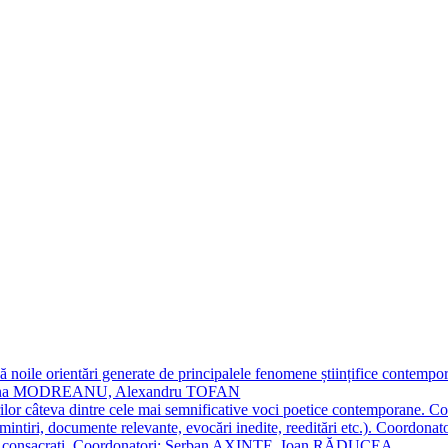
 noile orientări generate de principalele fenomene științifice contempora
Simona MODREANU, Alexandru TOFAN
titorilor câteva dintre cele mai semnificative voci poetice contempor
i (amintiri, documente relevante, evocări inedite, reeditări etc.). Co
poeți consacraţi. Coordonatori: Șerban AXINTE, Ioan RĂDUCEA