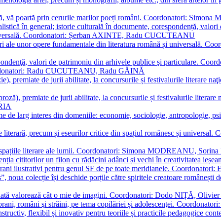
plă, vă poartă prin cerurile marilor poeți români. Coordonatori: Simon
istică în general; istorie culturală în documente, corespondență, valori 
și universală. Coordonatori: Șerban AXINTE, Radu CUCUTEANU
editări ale unor opere fundamentale din literatura română și univers
espondenţă, valori de patrimoniu din arhivele publice şi particulare.
. Coordonatori: Radu CUCUTEANU, Radu GĂINĂ
, premiate de jurii abilitate, la concursurile și festivalurile literare naţ
ză), premiate de jurii abilitate, la concursurile și festivalurile literare
ARIA
 de larg interes din domeniile: economie, sociologie, antropologie, psiho
storie literară, precum și eseurilor critice din spațiul românesc și uni
toate spațiile literare ale lumii. Coordonatori: Simona MODREANU, So
a cititorilor un filon cu rădăcini adânci și vechi în creativitatea ieșeană,
emporani ilustrativi pentru genul SF de pe toate meridianele. Coordona
”, noua colecție își deschide porțile către spiritele creatoare românești
enată valorează cât o mie de imagini. Coordonatori: Dodo NIȚĂ, Oli
porani, români şi străini, pe tema copilăriei și adolescenţei. Coordo
constructiv, flexibil și inovativ pentru teoriile și practicile pedagogi