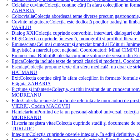
Celelalte cuvinte
Colecția conține cărți în afara colecțiilor, în f
ZAHARIA
Colocvialia
Colecţia abordează teme diverse precum gastronomie, 
Cuvinte migratoare
Colecţia este dedicată poeţilor traduşi în li
VASILIU
Dialog XXI
Colecţia cuprinde convorbiri, interviuri, dialogur
Efigii
Colecţia cuprinde, în esență, monografii și profiluri lit
Eminesciana
Cel mai cunoscut și apreciat brand al Editurii Junim
lingvistică a marelui poet național. Coordonatori: Miha
Eminesciana Bibliofil
Colecția cuprinde volume de versuri din
Epica
Colecţia include texte de proză clasică și modernă. C
Esculap
Colecția propune texte din sfera medicală, nu doar de str
HATMANU
Exit
Colecția conține cărți în afara colecțiilor, în formate/ for
Frăguţa ZAHARIA
Ficţiune şi infanterie
Colecția, cu titlu inspirat de un cunoscut
MODREANU
Fides
Colecția reunește lucrări de referință ale unor autori de pres
VIERIU, Codrin MACOVEI
Hamletarium
Pornind de la un personaj-simbol universal, colecția
MODREANU
Historia magistra vitae
Colecția cuprinde studii și documente de 
TURLIUC
Integrum
Colecția cuprinde operele integrale, în ediții defini
Lumea artei
Colecția propune eseuri de estetică, filosofie sau feno