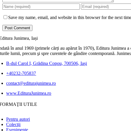
Save my name, email, and website in this browser for the next tim
dată în anul 1969 (primele cărți au apărut în 1970), Editura Junimea a c
lturile lumii, precum şi spre curentele de gândire contemporană. Junimea
B-dul Carol I, Grădina Copou, 700506, Iași
+40232-705837
contact@editurajunimea.ro
www.EdituraJunimea.ro
FORMAŢII UTILE
Pentru autori
Colecţii
Evenimente