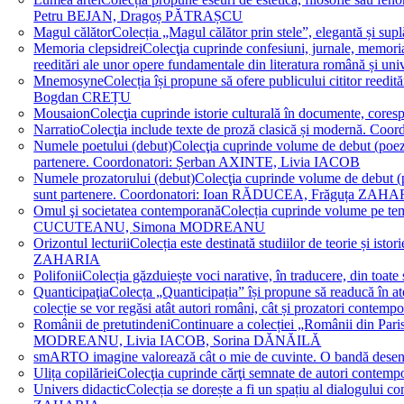
Petru BEJAN, Dragoș PĂTRAȘCU
Magul călător
Colecția „Magul călător prin stele”, elegantă și su
Memoria clepsidrei
Colecţia cuprinde confesiuni, jurnale, memorial
reeditări ale unor opere fundamentale din literatura română 
Mnemosyne
Colecția își propune să ofere publicului cititor re
Bogdan CREȚU
Mousaion
Colecţia cuprinde istorie culturală în documente, cor
Narratio
Colecţia include texte de proză clasică și modernă
Numele poetului (debut)
Colecţia cuprinde volume de debut (poezie)
partenere. Coordonatori: Șerban AXINTE, Livia IACOB
Numele prozatorului (debut)
Colecţia cuprinde volume de debut (pro
sunt partenere. Coordonatori: Ioan RĂDUCEA, Frăguța ZAH
Omul şi societatea contemporană
Colecția cuprinde volume pe teme
CUCUTEANU, Simona MODREANU
Orizontul lecturii
Colecția este destinată studiilor de teorie și i
ZAHARIA
Polifonii
Colecția găzduiește voci narative, în traducere, din 
Quanticipaţia
Colecța „Quanticipația” își propune să readucă în atenți
colecție se vor regăsi atât autori români, cât și prozatori cont
Românii de pretutindeni
Continuare a colecției „Românii din Paris
MODREANU, Livia IACOB, Sorina DĂNĂILĂ
smART
O imagine valorează cât o mie de cuvinte. O bandă des
Ulița copilăriei
Colecţia cuprinde cărţi semnate de autori contem
Univers didactic
Colecția se dorește a fi un spațiu al dialogului 