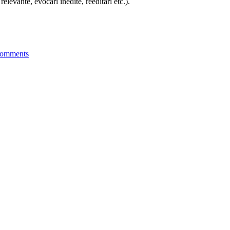
elevante, evocări inedite, reeditări etc.).
omments