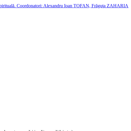
cție spirituală. Coordonatori: Alexandru Ioan TOFAN, Frăguţa ZAHARIA