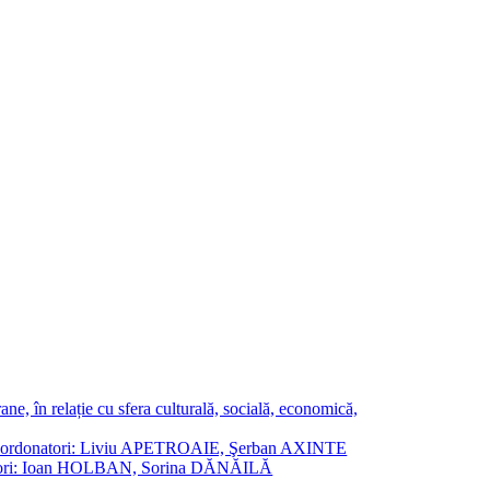
ne, în relație cu sfera culturală, socială, economică,
ane. Coordonatori: Liviu APETROAIE, Şerban AXINTE
ordonatori: Ioan HOLBAN, Sorina DĂNĂILĂ