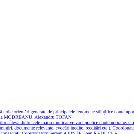
 noile orientări generate de principalele fenomene științifice contempora
Simona MODREANU, Alexandru TOFAN
titorilor câteva dintre cele mai semnificative voci poetice contempor
i (amintiri, documente relevante, evocări inedite, reeditări etc.). Co
poeți consacraţi. Coordonatori: Șerban AXINTE, Ioan RĂDUCEA