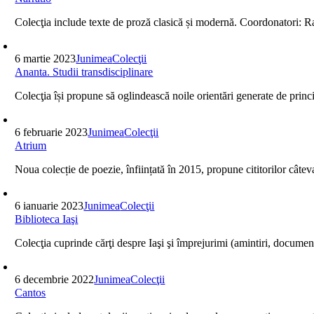
Colecţia include texte de proză clasică și modernă. Coordona
6 martie 2023
Junimea
Colecţii
Ananta. Studii transdisciplinare
Colecţia își propune să oglindească noile orientări generate de princ
6 februarie 2023
Junimea
Colecţii
Atrium
Noua colecție de poezie, înființată în 2015, propune cititorilor cât
6 ianuarie 2023
Junimea
Colecţii
Biblioteca Iaşi
Colecţia cuprinde cărţi despre Iaşi şi împrejurimi (amintiri, document
6 decembrie 2022
Junimea
Colecţii
Cantos