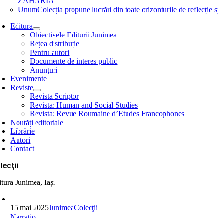
ZAHARIA
Unum
Colecția propune lucrări din toate orizonturile de refle
Editura
Obiectivele Editurii Junimea
Rețea distribuție
Pentru autori
Documente de interes public
Anunţuri
Evenimente
Reviste
Revista Scriptor
Revista: Human and Social Studies
Revista: Revue Roumaine d’Etudes Francophones
Noutăți editoriale
Librărie
Autori
Contact
lecţii
itura Junimea, Iași
15 mai 2025
Junimea
Colecţii
Narratio