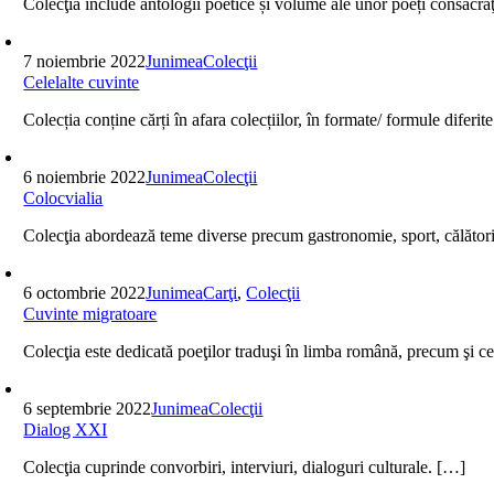
Colecţia include antologii poetice și volume ale unor poeți consacra
7 noiembrie 2022
Junimea
Colecţii
Celelalte cuvinte
Colecția conține cărți în afara colecțiilor, în formate/ formule diferi
6 noiembrie 2022
Junimea
Colecţii
Colocvialia
Colecţia abordează teme diverse precum gastronomie, sport, călătorii, 
6 octombrie 2022
Junimea
Carţi
,
Colecţii
Cuvinte migratoare
Colecţia este dedicată poeţilor traduşi în limba română, precum şi celo
6 septembrie 2022
Junimea
Colecţii
Dialog XXI
Colecţia cuprinde convorbiri, interviuri, dialoguri culturale. […]