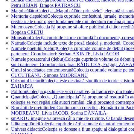
Petru BEJAN, Dragoș PĂTRAȘCU
Magul călător
Colecția „Magul călător prin stele”, elegantă și su
Memoria clepsidrei
Colecţia cuprinde confesiuni, jurnale, memorial
reeditări ale unor opere fundamentale din literatura română 
Mnemosyne
Colecția își propune să ofere publicului cititor re
Bogdan CREȚU
Mousaion
Colecţia cuprinde istorie culturală în documente, cor
Narratio
Colecţia include texte de proză clasică și modernă
Numele poetului (debut)
Colecţia cuprinde volume de debut (poezie)
partenere. Coordonatori: Șerban AXINTE, Livia IACOB
Numele prozatorului (debut)
Colecţia cuprinde volume de debut (pro
sunt partenere. Coordonatori: Ioan RĂDUCEA, Frăguța ZAH
Omul şi societatea contemporană
Colecția cuprinde volume pe teme
CUCUTEANU, Simona MODREANU
Orizontul lecturii
Colecția este destinată studiilor de teorie și i
ZAHARIA
Polifonii
Colecția găzduiește voci narative, în traducere, din 
Quanticipaţia
Colecța „Quanticipația” își propune să readucă în atenți
colecție se vor regăsi atât autori români, cât și prozatori cont
Românii de pretutindeni
Continuare a colecției „Românii din Paris
MODREANU, Livia IACOB, Sorina DĂNĂILĂ
smART
O imagine valorează cât o mie de cuvinte. O bandă des
Ulița copilăriei
Colecţia cuprinde cărţi semnate de autori contem
Univers didactic
Colecția se dorește a fi un spațiu al dialogului 