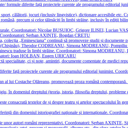
ormate/ formule diferite față proiectele curente ale programului editori
sport, călătorii, jocuri (inclusiv lingvistice), dicţionare accesibile
mba română, precum şi celor tălmăciţi în limbi străine, inclusiv în edi
i culturale. Coordonatori: Nicolae BUSUIOC, Grigore ILISEI, Lucian V
erare. Coordonatori: Șerban AXINTE, Bogdan CREŢU
ea, colecția „Eminesciana” continuă să promoveze studii și documente pri
i CIMPOI (Chișinău), Theodor CODREANU, Simona MODREANU, Pomp
 Eminescu traduse în limbi străine. Coordonatori: Simona MODREANU
oordonatori: Ioan HOLBAN, Eugen URICARU
ictă specialitate, ci și note, amintiri, documente comentate de medici 
mule diferite față proiectele curente ale programului editorial junimi
 roman al lui Costache Olăreanu, promovează proza română contempor
tigiu, în domeniul dreptului (teoria, istoria, filosofia dreptului, problem
 este consacrată textelor de și despre teatru și artelor spectacolului 
referință din domeniul istoriografiei naţionale şi internaţionale. C
tive, ale unor autori români reprezentativi. Coordonatori: Șerban AX
menologia artei, precum și monografii, albume etc., din sfera artelor în g