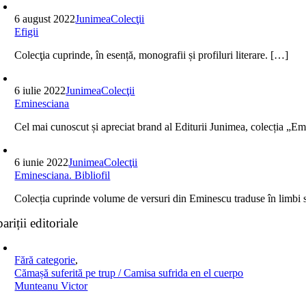
6 august 2022
Junimea
Colecţii
Efigii
Colecţia cuprinde, în esență, monografii și profiluri literare. […]
6 iulie 2022
Junimea
Colecţii
Eminesciana
Cel mai cunoscut și apreciat brand al Editurii Junimea, colecția „Em
6 iunie 2022
Junimea
Colecţii
Eminesciana. Bibliofil
Colecția cuprinde volume de versuri din Eminescu traduse în limbi 
ariții editoriale
Fără categorie
,
Cămașă suferită pe trup / Camisa sufrida en el cuerpo
Munteanu Victor