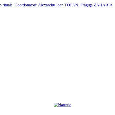
cție spirituală. Coordonatori: Alexandru Ioan TOFAN, Frăguţa ZAHARIA