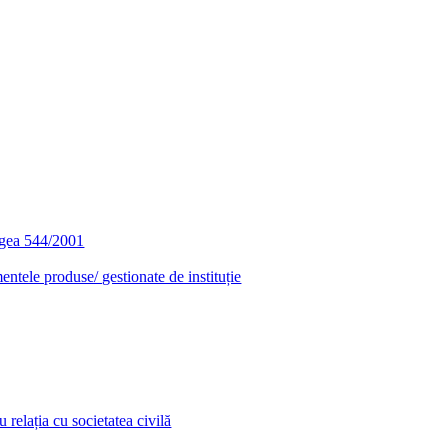
egea 544/2001
entele produse/ gestionate de instituție
relația cu societatea civilă