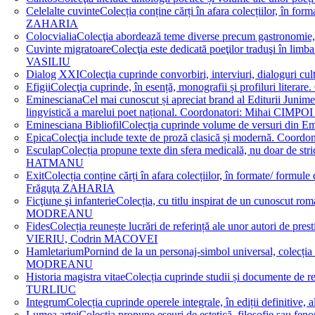
Celelalte cuvinte
Colecția conține cărți în afara colecțiilor, în f
ZAHARIA
Colocvialia
Colecţia abordează teme diverse precum gastronomie, 
Cuvinte migratoare
Colecţia este dedicată poeţilor traduşi în li
VASILIU
Dialog XXI
Colecţia cuprinde convorbiri, interviuri, dialogur
Efigii
Colecţia cuprinde, în esență, monografii și profiluri lit
Eminesciana
Cel mai cunoscut și apreciat brand al Editurii Junim
lingvistică a marelui poet național. Coordonatori: Miha
Eminesciana Bibliofil
Colecția cuprinde volume de versuri din
Epica
Colecţia include texte de proză clasică și modernă. C
Esculap
Colecția propune texte din sfera medicală, nu doar de str
HATMANU
Exit
Colecția conține cărți în afara colecțiilor, în formate/ for
Frăguţa ZAHARIA
Ficţiune şi infanterie
Colecția, cu titlu inspirat de un cunoscut
MODREANU
Fides
Colecția reunește lucrări de referință ale unor autori de pres
VIERIU, Codrin MACOVEI
Hamletarium
Pornind de la un personaj-simbol universal, colecția
MODREANU
Historia magistra vitae
Colecția cuprinde studii și documente de 
TURLIUC
Integrum
Colecția cuprinde operele integrale, în ediții defini
Lumea artei
Colecția propune eseuri de estetică, filosofie sau feno