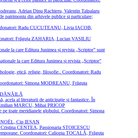
a Modreanu, Adrian Dinu Rachieru, Valentin Talpalaru
de patrimoniu din arhivele publice şi particulare;
ală. Coordonatori: Radu CUCUTEANU, Livia IACOB,
 Coordonatori: Frăguța ZAHARIA, Lucian VASILIU
ionale la care Editura Junimea și revista „Scriptor” sunt
 naţionale la care Editura Junimea și revista „Scriptor”
logie, etică, religie, filosofie.. Coordonatori: Radu
versal. Coordonatori: Simona MODREANU, Frăguţa
rina DĂNĂILĂ
 acela al literaturii de anticipație și fantastice. În
tori: Emilian MARCU, Mihai PRICOP
 de pe toate meridianele globului. Coordonatori: Simona
vier NOËL, Cip IEȘAN
natori: Cristina CENTEA, Passionaria STOICESCU
ce contemporane. Coordonatori: Caliopia TOCALĂ, Frăguţa