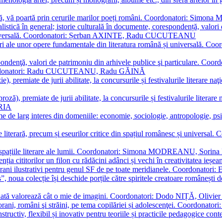
plă, vă poartă prin cerurile marilor poeți români. Coordonatori: Simon
istică în general; istorie culturală în documente, corespondență, valori 
și universală. Coordonatori: Șerban AXINTE, Radu CUCUTEANU
editări ale unor opere fundamentale din literatura română și univers
espondenţă, valori de patrimoniu din arhivele publice şi particulare.
. Coordonatori: Radu CUCUTEANU, Radu GĂINĂ
, premiate de jurii abilitate, la concursurile și festivalurile literare naţ
ză), premiate de jurii abilitate, la concursurile și festivalurile literare
ARIA
 de larg interes din domeniile: economie, sociologie, antropologie, psiho
storie literară, precum și eseurilor critice din spațiul românesc și uni
toate spațiile literare ale lumii. Coordonatori: Simona MODREANU, So
a cititorilor un filon cu rădăcini adânci și vechi în creativitatea ieșeană,
emporani ilustrativi pentru genul SF de pe toate meridianele. Coordona
”, noua colecție își deschide porțile către spiritele creatoare românești
enată valorează cât o mie de imagini. Coordonatori: Dodo NIȚĂ, Oli
porani, români şi străini, pe tema copilăriei și adolescenţei. Coordo
constructiv, flexibil și inovativ pentru teoriile și practicile pedagogi