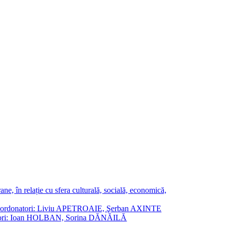
ne, în relație cu sfera culturală, socială, economică,
ane. Coordonatori: Liviu APETROAIE, Şerban AXINTE
ordonatori: Ioan HOLBAN, Sorina DĂNĂILĂ