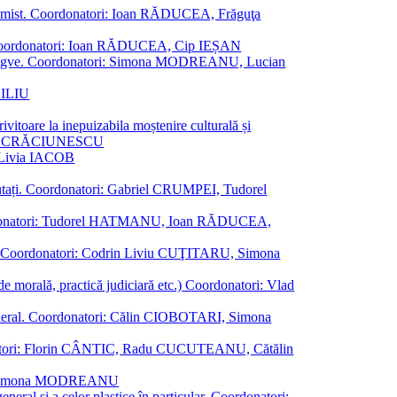
al junimist. Coordonatori: Ioan RĂDUCEA, Frăguţa
 etc. Coordonatori: Ioan RĂDUCEA, Cip IEȘAN
ţii bilingve. Coordonatori: Simona MODREANU, Lucian
ASILIU
vitoare la inepuizabila moștenire culturală și
iliu CRĂCIUNESCU
, Livia IACOB
reputați. Coordonatori: Gabriel CRUMPEI, Tudorel
st. Coordonatori: Tudorel HATMANU, Ioan RĂDUCEA,
ană. Coordonatori: Codrin Liviu CUŢITARU, Simona
e de morală, practică judiciară etc.) Coordonatori: Vlad
în general. Coordonatori: Călin CIOBOTARI, Simona
oordonatori: Florin CÂNTIC, Radu CUCUTEANU, Cătălin
INTE, Simona MODREANU
eneral și a celor plastice în particular. Coordonatori: