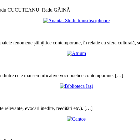
tori: Radu CUCUTEANU, Radu GĂINĂ
ipalele fenomene științifice contemporane, în relație cu sfera culturală,
eva dintre cele mai semnificative voci poetice contemporane. […]
e relevante, evocări inedite, reeditări etc.). […]