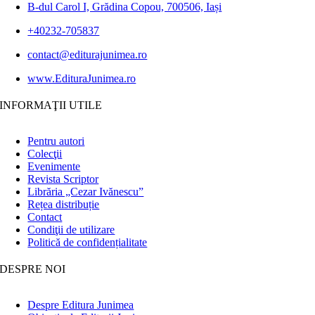
B-dul Carol I, Grădina Copou, 700506, Iași
+40232-705837
contact@editurajunimea.ro
www.EdituraJunimea.ro
INFORMAŢII UTILE
Pentru autori
Colecţii
Evenimente
Revista Scriptor
Librăria „Cezar Ivănescu”
Rețea distribuție
Contact
Condiţii de utilizare
Politică de confidențialitate
DESPRE NOI
Despre Editura Junimea