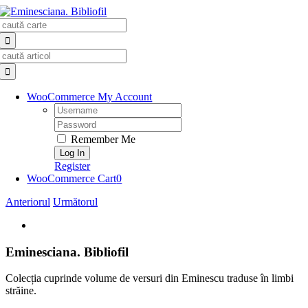
Skip
Search
to
for:
content
Search
for:
WooCommerce My Account
Username:
Password:
Remember Me
Register
WooCommerce Cart
0
Anteriorul
Următorul
View
Larger
Image
Eminesciana. Bibliofil
Colecția cuprinde volume de versuri din Eminescu traduse în limbi
străine.