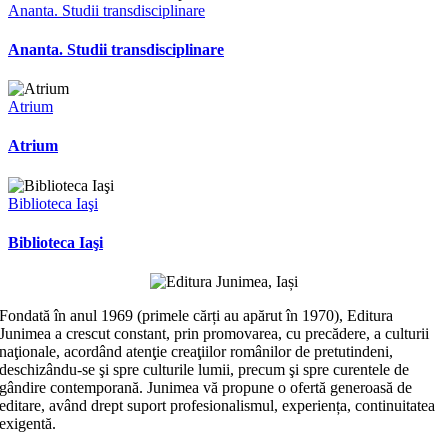
Ananta. Studii transdisciplinare
Ananta. Studii transdisciplinare
Atrium
Atrium
Biblioteca Iaşi
Biblioteca Iaşi
Fondată în anul 1969 (primele cărți au apărut în 1970), Editura
Junimea a crescut constant, prin promovarea, cu precădere, a culturii
naţionale, acordând atenţie creaţiilor românilor de pretutindeni,
deschizându-se şi spre culturile lumii, precum şi spre curentele de
gândire contemporană. Junimea vă propune o ofertă generoasă de
editare, având drept suport profesionalismul, experiența, continuitatea
exigentă.