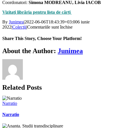
Coordonatori:
Simona MODREANU, Livia IACOB
Vizitați librăria pentru lista de cărți
By
Junimea
|
2022-06-06T18:43:39+03:00
6 iunie
pentru
2022
|
Colecţii
|
Comentariile sunt închise
Eminesciana.
Bibliofil
Share This Story, Choose Your Platform!
Facebook
X
Bluesky
Reddit
LinkedIn
WhatsApp
Telegram
Tumblr
Xing
Email
Copy
About the Author:
Junimea
Link
Related Posts
Narratio
Narratio