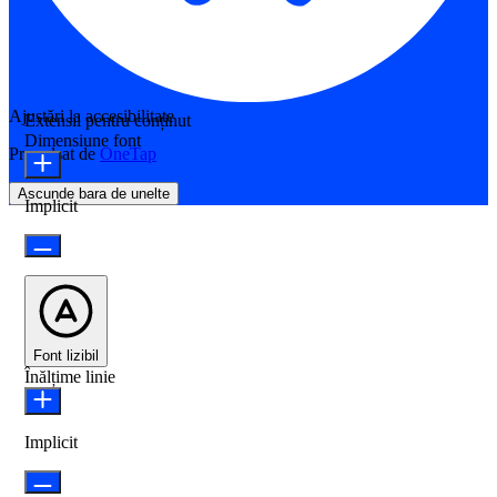
Ajustări la accesibilitate
Extensii pentru conținut
Dimensiune font
Propulsat de
OneTap
Ascunde bara de unelte
Implicit
Font lizibil
Înălțime linie
Implicit