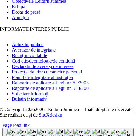
Obiectivele Editurii Junimea
Echipa
Dosar de presă
Anunţuri
INFORMAȚII INTERES PUBLIC
Achiziții publice
Avertizor de integritate
Bilanțuri contabile
Cod etic/deontologic/de conduită
Declarații de avere și de interese
Protecția datelor cu caracter personal
Planul de integritate al instituției
Rapoarte de aplicare a Legii nr. 52/2003
Rapoarte de aplicare a Legii nr. 544/2001
Solicitare informații
Buletin informativ
© Copyright
20262026 | Editura Junimea – Toate drepturile rezervate |
Site realizat cu
și
de
SiteXdesign
Page load link