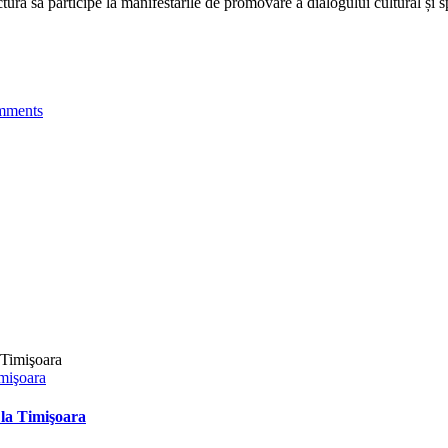
să participe la manifestările de promovare a dialogului cultural și spi
mments
mişoara
la Timişoara