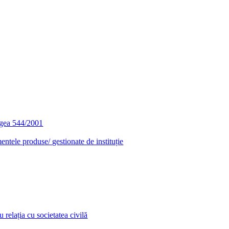
egea 544/2001
entele produse/ gestionate de instituție
relația cu societatea civilă