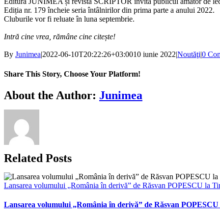
Editura JUNIMEA și revista SCRIPTOR invită publicul amator de lectură 
Ediția nr. 179 încheie seria întâlnirilor din prima parte a anului 2022.
Cluburile vor fi reluate în luna septembrie.
Intră cine vrea, rămâne cine citește!
By
Junimea
|
2022-06-10T20:22:26+03:00
10 iunie 2022
|
Noutăţi
|
0 Co
Share This Story, Choose Your Platform!
Facebook
X
Bluesky
Reddit
LinkedIn
WhatsApp
Telegram
Tumblr
Xing
Email
Copy
About the Author:
Junimea
Link
Related Posts
Lansarea volumului „România în derivă” de Răsvan POPESCU la Ti
Lansarea volumului „România în derivă” de Răsvan POPESCU 