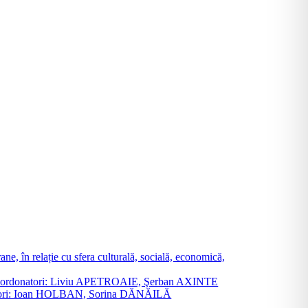
ne, în relație cu sfera culturală, socială, economică,
ane. Coordonatori: Liviu APETROAIE, Şerban AXINTE
ordonatori: Ioan HOLBAN, Sorina DĂNĂILĂ