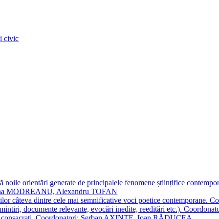
 noile orientări generate de principalele fenomene științifice contempora
Simona MODREANU, Alexandru TOFAN
titorilor câteva dintre cele mai semnificative voci poetice contempor
i (amintiri, documente relevante, evocări inedite, reeditări etc.). Co
poeți consacraţi. Coordonatori: Șerban AXINTE, Ioan RĂDUCEA