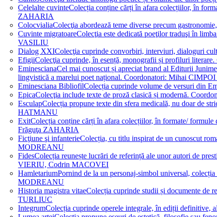
Celelalte cuvinte
Colecția conține cărți în afara colecțiilor, în f
ZAHARIA
Colocvialia
Colecţia abordează teme diverse precum gastronomie, 
Cuvinte migratoare
Colecţia este dedicată poeţilor traduşi în li
VASILIU
Dialog XXI
Colecţia cuprinde convorbiri, interviuri, dialogur
Efigii
Colecţia cuprinde, în esență, monografii și profiluri lit
Eminesciana
Cel mai cunoscut și apreciat brand al Editurii Junim
lingvistică a marelui poet național. Coordonatori: Miha
Eminesciana Bibliofil
Colecția cuprinde volume de versuri din
Epica
Colecţia include texte de proză clasică și modernă. C
Esculap
Colecția propune texte din sfera medicală, nu doar de str
HATMANU
Exit
Colecția conține cărți în afara colecțiilor, în formate/ for
Frăguţa ZAHARIA
Ficţiune şi infanterie
Colecția, cu titlu inspirat de un cunoscut
MODREANU
Fides
Colecția reunește lucrări de referință ale unor autori de pres
VIERIU, Codrin MACOVEI
Hamletarium
Pornind de la un personaj-simbol universal, colecția
MODREANU
Historia magistra vitae
Colecția cuprinde studii și documente de 
TURLIUC
Integrum
Colecția cuprinde operele integrale, în ediții defini
Lumea artei
Colecția propune eseuri de estetică, filosofie sau feno