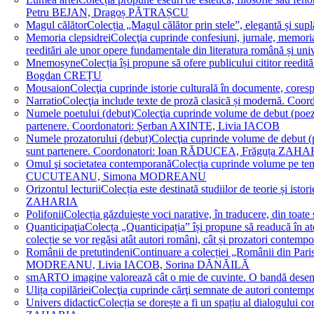
Petru BEJAN, Dragoș PĂTRAȘCU
Magul călător
Colecția „Magul călător prin stele”, elegantă și su
Memoria clepsidrei
Colecţia cuprinde confesiuni, jurnale, memorial
reeditări ale unor opere fundamentale din literatura română 
Mnemosyne
Colecția își propune să ofere publicului cititor re
Bogdan CREȚU
Mousaion
Colecţia cuprinde istorie culturală în documente, cor
Narratio
Colecţia include texte de proză clasică și modernă
Numele poetului (debut)
Colecţia cuprinde volume de debut (poezie)
partenere. Coordonatori: Șerban AXINTE, Livia IACOB
Numele prozatorului (debut)
Colecţia cuprinde volume de debut (pro
sunt partenere. Coordonatori: Ioan RĂDUCEA, Frăguța ZAH
Omul şi societatea contemporană
Colecția cuprinde volume pe teme
CUCUTEANU, Simona MODREANU
Orizontul lecturii
Colecția este destinată studiilor de teorie și i
ZAHARIA
Polifonii
Colecția găzduiește voci narative, în traducere, din 
Quanticipaţia
Colecța „Quanticipația” își propune să readucă în atenți
colecție se vor regăsi atât autori români, cât și prozatori cont
Românii de pretutindeni
Continuare a colecției „Românii din Paris
MODREANU, Livia IACOB, Sorina DĂNĂILĂ
smART
O imagine valorează cât o mie de cuvinte. O bandă des
Ulița copilăriei
Colecţia cuprinde cărţi semnate de autori contem
Univers didactic
Colecția se dorește a fi un spațiu al dialogului 