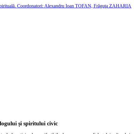
cție spirituală. Coordonatori: Alexandru Ioan TOFAN, Frăguţa ZAHARIA
ui și spiritului civic