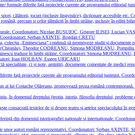
ormate/ formule diferite față proiectele curente ale programului editori
sport, călătorii, jocuri (inclusiv lingvistice), dicţionare accesibile
mba română, precum şi celor tălmăciţi în limbi străine, inclusiv în edi
i culturale. Coordonatori: Nicolae BUSUIOC, Grigore ILISEI, Lucian V
erare. Coordonatori: Șerban AXINTE, Bogdan CREŢU
ea, colecția „Eminesciana” continuă să promoveze studii și documente pri
i CIMPOI (Chișinău), Theodor CODREANU, Simona MODREANU, Pomp
 Eminescu traduse în limbi străine. Coordonatori: Simona MODREANU
oordonatori: Ioan HOLBAN, Eugen URICARU
ictă specialitate, ci și note, amintiri, documente comentate de medici 
mule diferite față proiectele curente ale programului editorial junimi
 roman al lui Costache Olăreanu, promovează proza română contempor
tigiu, în domeniul dreptului (teoria, istoria, filosofia dreptului, problem
 este consacrată textelor de și despre teatru și artelor spectacolului 
referință din domeniul istoriografiei naţionale şi internaţionale. C
tive, ale unor autori români reprezentativi. Coordonatori: Șerban AX
menologia artei, precum și monografii, albume etc., din sfera artelor în g