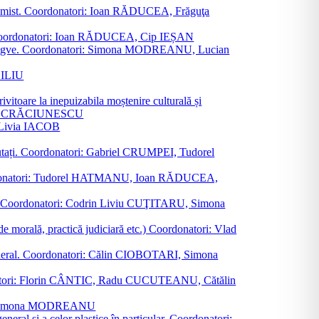
al junimist. Coordonatori: Ioan RĂDUCEA, Frăguţa
 etc. Coordonatori: Ioan RĂDUCEA, Cip IEȘAN
ţii bilingve. Coordonatori: Simona MODREANU, Lucian
ASILIU
vitoare la inepuizabila moștenire culturală și
iliu CRĂCIUNESCU
, Livia IACOB
reputați. Coordonatori: Gabriel CRUMPEI, Tudorel
st. Coordonatori: Tudorel HATMANU, Ioan RĂDUCEA,
ană. Coordonatori: Codrin Liviu CUŢITARU, Simona
e de morală, practică judiciară etc.) Coordonatori: Vlad
în general. Coordonatori: Călin CIOBOTARI, Simona
oordonatori: Florin CÂNTIC, Radu CUCUTEANU, Cătălin
INTE, Simona MODREANU
eneral și a celor plastice în particular. Coordonatori: