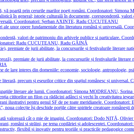
plă, vă poartă prin cerurile marilor poeți români. Coordonatori: Simon
istică în general; istorie culturală în documente, corespondență, valori 
și universală. Coordonatori: Șerban AXINTE, Radu CUCUTEANU
editări ale unor opere fundamentale din literatura română și univers
espondenţă, valori de patrimoniu din arhivele publice şi particulare.
. Coordonatori: Radu CUCUTEANU, Radu GĂINĂ
, premiate de jurii abilitate, la concursurile și festivalurile literare naţ
ză), premiate de jurii abilitate, la concursurile și festivalurile literare
ARIA
 de larg interes din domeniile: economie, sociologie, antropologie, psiho
storie literară, precum și eseurilor critice din spațiul românesc și uni
toate spațiile literare ale lumii. Coordonatori: Simona MODREANU, So
a cititorilor un filon cu rădăcini adânci și vechi în creativitatea ieșeană,
emporani ilustrativi pentru genul SF de pe toate meridianele. Coordona
”, noua colecție își deschide porțile către spiritele creatoare românești
enată valorează cât o mie de imagini. Coordonatori: Dodo NIȚĂ, Oli
porani, români şi străini, pe tema copilăriei și adolescenţei. Coordo
constructiv, flexibil și inovativ pentru teoriile și practicile pedagogi