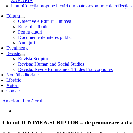
ZAHARIA
Unum
Colecția propune lucrări din toate orizonturile de refle
Editura
Obiectivele Editurii Junimea
Rețea distribuție
Pentru autori
Documente de interes public
Anunţuri
Evenimente
Reviste
Revista Scriptor
Revista: Human and Social Studies
Revista: Revue Roumaine d’Etudes Francophones
Noutăți editoriale
Librărie
Autori
Contact
Anteriorul
Următorul
View
Larger
Image
Clubul JUNIMEA-SCRIPTOR – de promovare a dialogul