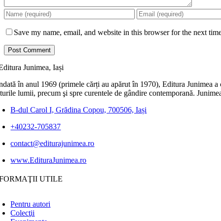
Save my name, email, and website in this browser for the next tim
dată în anul 1969 (primele cărți au apărut în 1970), Editura Junimea a c
lturile lumii, precum şi spre curentele de gândire contemporană. Junimea
B-dul Carol I, Grădina Copou, 700506, Iași
+40232-705837
contact@editurajunimea.ro
www.EdituraJunimea.ro
FORMAŢII UTILE
Pentru autori
Colecţii