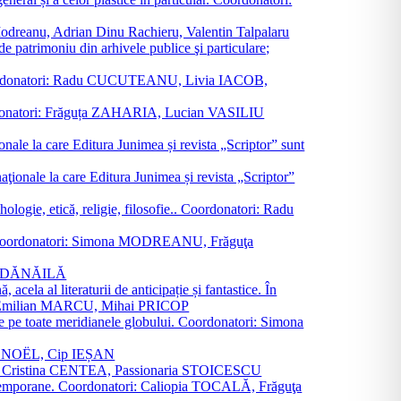
a Modreanu, Adrian Dinu Rachieru, Valentin Talpalaru
de patrimoniu din arhivele publice şi particulare;
ală. Coordonatori: Radu CUCUTEANU, Livia IACOB,
 Coordonatori: Frăguța ZAHARIA, Lucian VASILIU
ionale la care Editura Junimea și revista „Scriptor” sunt
 naţionale la care Editura Junimea și revista „Scriptor”
logie, etică, religie, filosofie.. Coordonatori: Radu
versal. Coordonatori: Simona MODREANU, Frăguţa
rina DĂNĂILĂ
 acela al literaturii de anticipație și fantastice. În
tori: Emilian MARCU, Mihai PRICOP
 de pe toate meridianele globului. Coordonatori: Simona
vier NOËL, Cip IEȘAN
natori: Cristina CENTEA, Passionaria STOICESCU
ce contemporane. Coordonatori: Caliopia TOCALĂ, Frăguţa