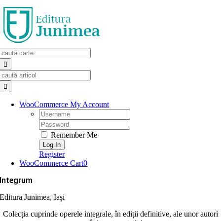
Skip
to
content
Search
for:
Search
for:
WooCommerce My Account
Username:
Password:
Remember Me
Register
WooCommerce Cart
0
Integrum
Editura Junimea, Iași
Colecția cuprinde operele integrale, în ediții definitive, ale unor autori