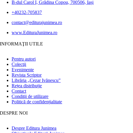
B-dul Carol I, Grădina Copou, 700506, Iași
+40232-705837
contact@editurajunimea.ro
www.EdituraJunimea.ro
INFORMAŢII UTILE
Pentru autori
Colecţii
Evenimente
Revista Scriptor
Librăria „Cezar Ivănescu”
Rețea distribuție
Contact
Condiţii de utilizare
Politică de confidențialitate
DESPRE NOI
Despre Editura Junimea