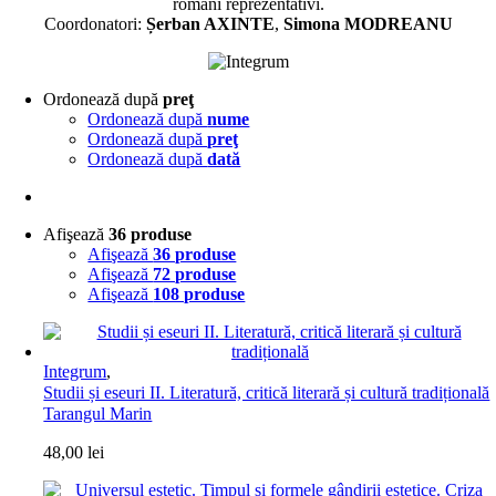
români reprezentativi.
Coordonatori:
Șerban AXINTE
,
Simona MODREANU
Ordonează după
preţ
Ordonează după
nume
Ordonează după
preţ
Ordonează după
dată
Afişează
36 produse
Afişează
36 produse
Afişează
72 produse
Afişează
108 produse
Integrum
,
Studii și eseuri II. Literatură, critică literară și cultură tradițională
Tarangul Marin
48,00
lei