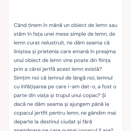
Când ținem în mână un obiect de lemn sau
stăm în fața unei mese simple de lemn, de
lemn curat nelustruit, ne dăm seama că
liniștea și prietenia care emană în preajma
unui obiect de lemn vine poate din ființa
prin a cărei jertfă acest lemn există?
Simțim noi că lemnul de lângă noi, lemnul
cu înfățișarea pe care i-am dat-o, a fost o
parte din viața și trupul unui copac? Și
dacă ne dăm seama și ajungem până la
copacul jertfit pentru lemn, ne gândim mai
departe la destinul ciudat și fără
asemănare pe care numai copacul îl are?