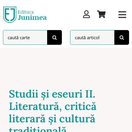
Skip
to
content
Search
Search
for:
for:
Studii și eseuri II.
Literatură, critică
literară și cultură
tradițională