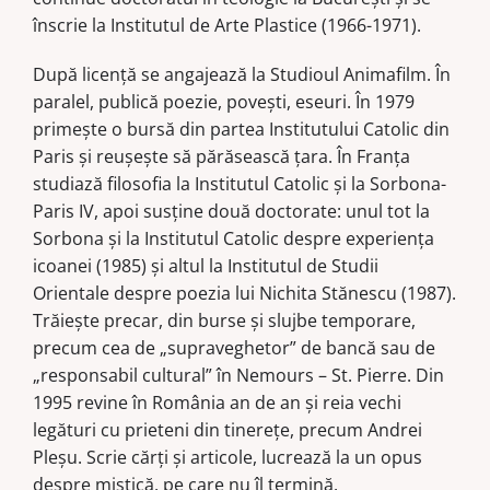
și
înscrie la Institutul de Arte Plastice (1966-1971).
cultură
tradițională
După licență se angajează la Studioul Animafilm. În
paralel, publică poezie, povești, eseuri. În 1979
primește o bursă din partea Institutului Catolic din
Paris și reușește să părăsească țara. În Franța
studiază filosofia la Institutul Catolic și la Sorbona-
Paris IV, apoi susține două doctorate: unul tot la
Sorbona și la Institutul Catolic despre experiența
icoanei (1985) și altul la Institutul de Studii
Orientale despre poezia lui Nichita Stănescu (1987).
Trăiește precar, din burse și slujbe temporare,
precum cea de „supraveghetor” de bancă sau de
„responsabil cultural” în Nemours – St. Pierre. Din
1995 revine în România an de an și reia vechi
legături cu prieteni din tinerețe, precum Andrei
Pleșu. Scrie cărți și articole, lucrează la un opus
despre mistică, pe care nu îl termină.