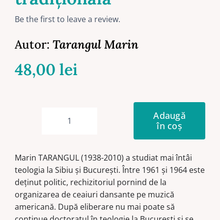
Be the first to leave a review.
Autor:
Tarangul Marin
48,00
lei
Adaugă
în coș
Cantitate
Studii
și
Marin TARANGUL (1938-2010) a studiat mai întâi
eseuri
teologia la Sibiu și București. Între 1961 și 1964 este
II.
deținut politic, rechizitoriul pornind de la
Literatură,
organizarea de ceaiuri dansante pe muzică
critică
americană. După eliberare nu mai poate să
literară
continue doctoratul în teologie la București și se