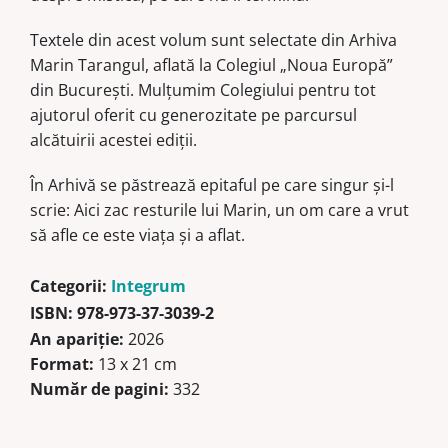
Textele din acest volum sunt selectate din Arhiva
Marin Tarangul, aflată la Colegiul „Noua Europă”
din București. Mulțumim Colegiului pentru tot
ajutorul oferit cu generozitate pe parcursul
alcătuirii acestei ediții.
În Arhivă se păstrează epitaful pe care singur și-l
scrie: Aici zac resturile lui Marin, un om care a vrut
să afle ce este viața și a aflat.
Categorii:
Integrum
ISBN:
978-973-37-3039-2
An apariție:
2026
Format:
13 x 21 cm
Număr de pagini:
332