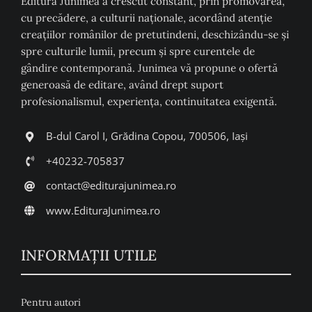
Editura Junimea a crescut constant, prin promovarea,
cu precădere, a culturii naţionale, acordând atenţie
creaţiilor românilor de pretutindeni, deschizându-se şi
spre culturile lumii, precum şi spre curentele de
gândire contemporană. Junimea vă propune o ofertă
generoasă de editare, având drept suport
profesionalismul, experiența, continuitatea exigentă.
B-dul Carol I, Grădina Copou, 700506, Iași
+40232-705837
contact@editurajunimea.ro
www.EdituraJunimea.ro
INFORMAŢII UTILE
Pentru autori