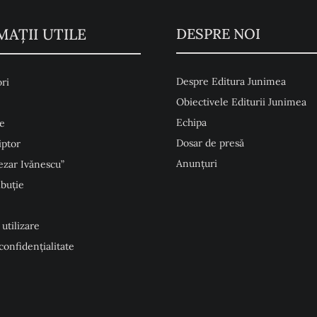
MAŢII UTILE
DESPRE NOI
Despre Editura Junimea
ri
Obiectivele Editurii Junimea
Echipa
e
Dosar de presă
iptor
Anunţuri
ezar Ivănescu”
ibuție
 utilizare
 confidențialitate