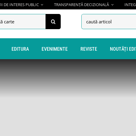
I DE INTERES PUBLIC
TRANSPARENȚĂ DECIZIONALĂ
INTEG
h
Search
for:
EDITURA
EVENIMENTE
REVISTE
NOUTĂȚI ED