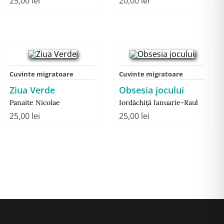
25,00
lei
20,00
lei
Cuvinte migratoare
Cuvinte migratoare
Ziua Verde
Obsesia jocului
Panaite Nicolae
Iordăchiță Ianuarie-Raul
25,00
lei
25,00
lei