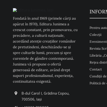
INFOR
Fondată în anul 1969 (primele cărți au
apărut în 1970), Editura Junimea a
Pentru auto
crescut constant, prin promovarea, cu
Colecţii
precădere, a culturii naţionale,
acordând atenţie creaţiilor românilor
Eveniment
de pretutindeni, deschizându-se şi
Revista Scr
spre culturile lumii, precum şi spre
Librăria „C
curentele de gândire contemporană.
Rețea distr
Junimea vă propune o ofertă
Contact
generoasă de editare, având drept
suport profesionalismul, experiența,
Condiţii de
continuitatea exigentă.
Politică de
B-dul Carol I, Grădina Copou,
700506, Iași