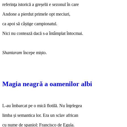
referinţa istorică a greșelii e sezonul în care
Andone a pierdut primele opt meciuri,
ca apoi să câștige campionatul.
Nici nu contează dacă s‑a întâmplat întocmai.
Shantaram
începe mișto.
Magia neagră a oamenilor albi
L‑au îmbarcat pe o mică flotilă. Nu înţelegea
limba și semantica lor. Era un sclav african
cu nume de spaniol: Francisco de Eguìa.