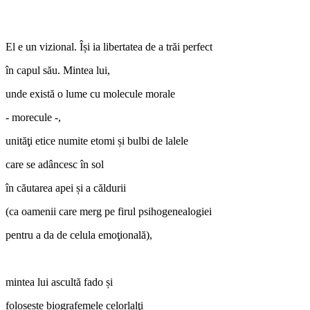
El e un vizional. Își ia libertatea de a trăi perfect
în capul său. Mintea lui,
unde există o lume cu molecule morale
‑ morecule ‑,
unităţi etice numite etomi și bulbi de lalele
care se adâncesc în sol
în căutarea apei și a căldurii
(ca oamenii care merg pe firul psihogenealogiei
pentru a da de celula emoţională),
mintea lui ascultă fado și
folosește biografemele celorlalţi