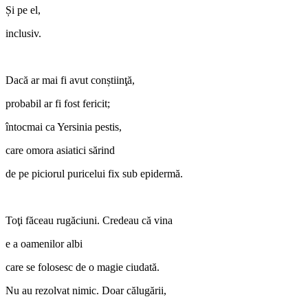
Și pe el,
inclusiv.
Dacă ar mai fi avut conștiinţă,
probabil ar fi fost fericit;
întocmai ca Yersinia pestis,
care omora asiatici sărind
de pe piciorul puricelui fix sub epidermă.
Toţi făceau rugăciuni. Credeau că vina
e a oamenilor albi
care se folosesc de o magie ciudată.
Nu au rezolvat nimic. Doar călugării,