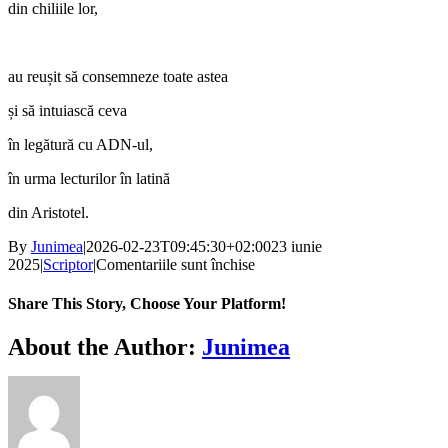
din chiliile lor,
au reușit să consemneze toate astea
și să intuiască ceva
în legătură cu ADN‑ul,
în urma lecturilor în latină
din Aristotel.
By
Junimea
|
2026-02-23T09:45:30+02:00
23 iunie
pentru
2025
|
Scriptor
|
Comentariile sunt închise
Voci
apropiate:
Share This Story, Choose Your Platform!
Bogdan-
Alexandru
Facebook
X
Bluesky
Reddit
LinkedIn
WhatsApp
Telegram
Tumblr
Xing
Email
Copy
About the Author:
Junimea
PETCU
Link