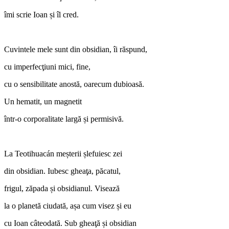
îmi scrie Ioan și îl cred.
Cuvintele mele sunt din obsidian, îi răspund,
cu imperfecţiuni mici, fine,
cu o sensibilitate anostă, oarecum dubioasă.
Un hematit, un magnetit
într‑o corporalitate largă și permisivă.
La Teotihuacán meșterii șlefuiesc zei
din obsidian. Iubesc gheaţa, păcatul,
frigul, zăpada și obsidianul. Visează
la o planetă ciudată, așa cum visez și eu
cu Ioan câteodată. Sub gheaţă și obsidian