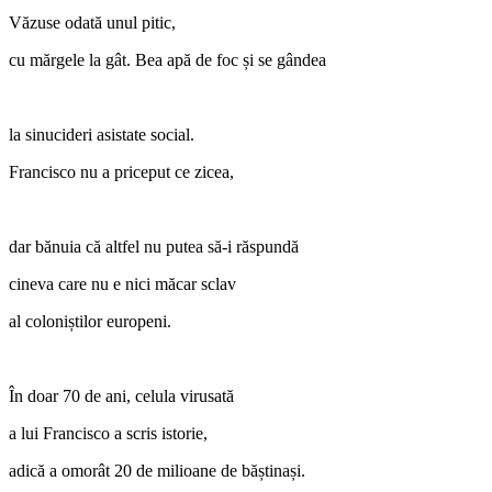
Văzuse odată unul pitic,
cu mărgele la gât. Bea apă de foc și se gândea
la sinucideri asistate social.
Francisco nu a priceput ce zicea,
dar bănuia că altfel nu putea să‑i răspundă
cineva care nu e nici măcar sclav
al coloniștilor europeni.
În doar 70 de ani, celula virusată
a lui Francisco a scris istorie,
adică a omorât 20 de milioane de băștinași.