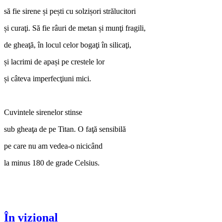
să fie sirene și pești cu solzișori strălucitori
și curaţi. Să fie râuri de metan și munţi fragili,
de gheaţă, în locul celor bogaţi în silicaţi,
și lacrimi de apași pe crestele lor
și câteva imperfecţiuni mici.
Cuvintele sirenelor stinse
sub gheaţa de pe Titan. O faţă sensibilă
pe care nu am vedea‑o nicicând
la minus 180 de grade Celsius.
În vizional