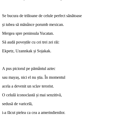
Se bucura de trilioane de celule perfect sănătoase
și iubea să mănânce porumb mexican.
Mergea spre peninsula Yucatan.
Să audă poveștile cu cei trei zei răi:
Ekpetz, Uzannkak și Sojakak.
A pus piciorul pe pământul aztec
sau mayaș, nici el nu știa. În momentul
acela a devenit un sclav terorist.
O celulă iconoclastă și mai senzitivă,
sedusă de varicelă,
i‑a făcut pielea ca cea a amerindienilor.