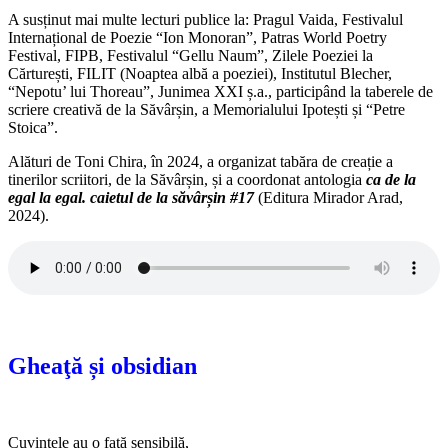
A susținut mai multe lecturi publice la: Pragul Vaida, Festivalul
Internațional de Poezie “Ion Monoran”, Patras World Poetry
Festival, FIPB, Festivalul “Gellu Naum”, Zilele Poeziei la
Cărturești, FILIT (Noaptea albă a poeziei), Institutul Blecher,
“Nepotu’ lui Thoreau”, Junimea XXI ș.a., participând la taberele de
scriere creativă de la Săvârșin, a Memorialului Ipotești și “Petre
Stoica”.
Alături de Toni Chira, în 2024, a organizat tabăra de creație a
tinerilor scriitori, de la Săvârșin, și a coordonat antologia
ca de la
egal la egal. caietul de la săvârșin #17
(Editura Mirador Arad,
2024).
Gheaţă și obsidian
Cuvintele au o faţă sensibilă,