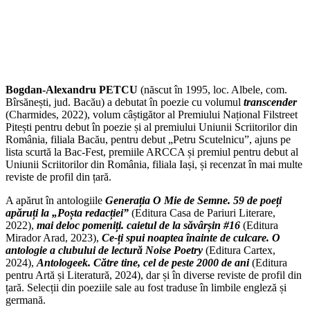
Bogdan-Alexandru PETCU
(născut în 1995, loc. Albele, com.
Bîrsănești, jud. Bacău) a debutat în poezie cu volumul
transcender
(Charmides, 2022), volum câștigător al Premiului Național Filstreet
Pitești pentru debut în poezie și al premiului Uniunii Scriitorilor din
România, filiala Bacău, pentru debut „Petru Scutelnicu”, ajuns pe
lista scurtă la Bac‑Fest, premiile ARCCA și premiul pentru debut al
Uniunii Scriitorilor din România, filiala Iași, și recenzat în mai multe
reviste de profil din țară.
A apărut în antologiile
Generația O Mie de Semne. 59 de poeți
apăruți la „Poșta redacției”
(Editura Casa de Pariuri Literare,
2022),
mai deloc pomeniți. caietul de la săvârșin #16
(Editura
Mirador Arad, 2023),
Ce‑ți spui noaptea înainte de culcare. O
antologie a clubului de lectură Noise Poetry
(Editura Cartex,
2024),
Antologeek. Către tine, cel de peste 2000 de ani
(Editura
pentru Artă și Literatură, 2024), dar și în diverse reviste de profil din
țară. Selecții din poeziile sale au fost traduse în limbile engleză și
germană.