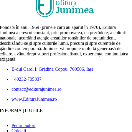
Fondată în anul 1969 (primele cărți au apărut în 1970), Editura
Junimea a crescut constant, prin promovarea, cu precădere, a culturii
naţionale, acordând atenţie creaţiilor românilor de pretutindeni,
deschizându-se şi spre culturile lumii, precum şi spre curentele de
gândire contemporană. Junimea vă propune o ofertă generoasă de
editare, având drept suport profesionalismul, experiența, continuitatea
exigentă.
B-dul Carol I, Grădina Copou, 700506, Iași
+40232-705837
contact@editurajunimea.ro
www.EdituraJunimea.ro
INFORMAŢII UTILE
Pentru autori
Colecţii