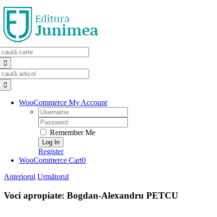
Skip
to
content
Search
for:
Search
for:
WooCommerce My Account
Username:
Password:
Remember Me
Register
WooCommerce Cart
0
Anteriorul
Următorul
Voci apropiate: Bogdan-Alexandru PETCU