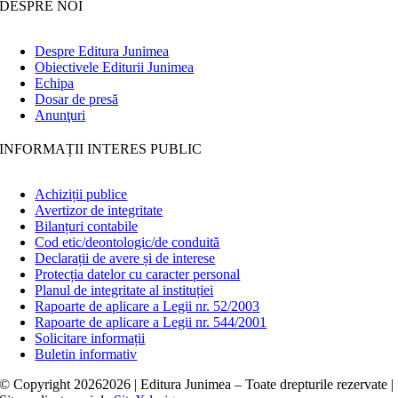
DESPRE NOI
Despre Editura Junimea
Obiectivele Editurii Junimea
Echipa
Dosar de presă
Anunţuri
INFORMAȚII INTERES PUBLIC
Achiziții publice
Avertizor de integritate
Bilanțuri contabile
Cod etic/deontologic/de conduită
Declarații de avere și de interese
Protecția datelor cu caracter personal
Planul de integritate al instituției
Rapoarte de aplicare a Legii nr. 52/2003
Rapoarte de aplicare a Legii nr. 544/2001
Solicitare informații
Buletin informativ
© Copyright
20262026 | Editura Junimea – Toate drepturile rezervate |