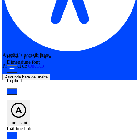
Ajustări la accesibilitate
Extensii pentru conținut
Dimensiune font
Propulsat de
OneTap
Ascunde bara de unelte
Implicit
Font lizibil
Înălțime linie