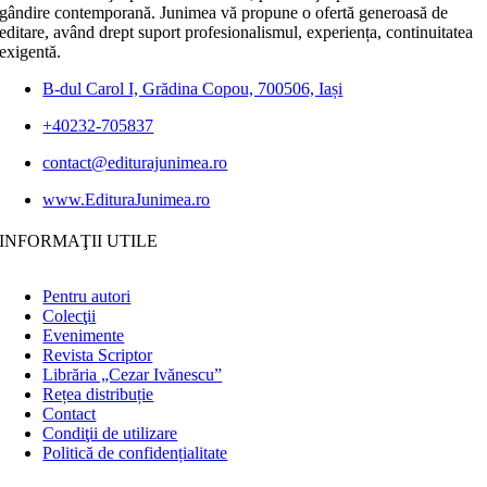
gândire contemporană. Junimea vă propune o ofertă generoasă de
editare, având drept suport profesionalismul, experiența, continuitatea
exigentă.
B-dul Carol I, Grădina Copou, 700506, Iași
+40232-705837
contact@editurajunimea.ro
www.EdituraJunimea.ro
INFORMAŢII UTILE
Pentru autori
Colecţii
Evenimente
Revista Scriptor
Librăria „Cezar Ivănescu”
Rețea distribuție
Contact
Condiţii de utilizare
Politică de confidențialitate