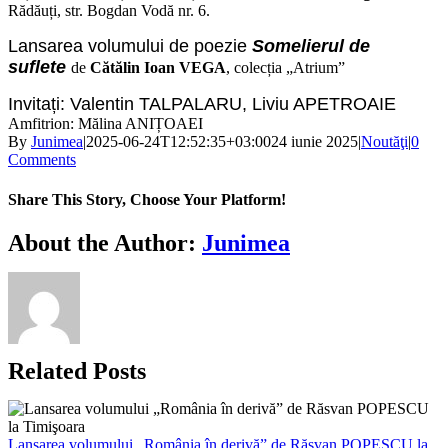
Rădăuți, str. Bogdan Vodă nr. 6.
Lansarea volumului de poezie
Somelierul de
suflete
de
Cătălin Ioan VEGA
, colecția „Atrium”
Invitați: Valentin TALPALARU, Liviu APETROAIE
Amfitrion: Mălina ANIȚOAEI
By
Junimea
|
2025-06-24T12:52:35+03:00
24 iunie 2025
|
Noutăţi
|
0
Comments
Share This Story, Choose Your Platform!
Facebook
X
Bluesky
Reddit
LinkedIn
WhatsApp
Telegram
Tumblr
Xing
Email
Copy
About the Author:
Junimea
Link
Related Posts
Lansarea volumului „România în derivă” de Răsvan POPESCU la