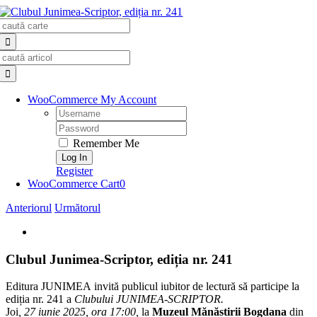
Skip
Search
to
for:
content
Search
for:
WooCommerce My Account
Username:
Password:
Remember Me
Register
WooCommerce Cart
0
Anteriorul
Următorul
View
Larger
Image
Clubul Junimea-Scriptor, ediția nr. 241
Editura
JUNIMEA
invită publicul iubitor de lectură să participe la
ediția nr. 241 a
Clubului
JUNIMEA
-SCRIPTOR.
Joi
, 27 iunie 2025, ora 17:00,
la
Muzeul Mănăstirii Bogdana
din