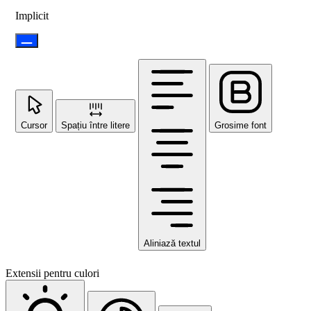
Implicit
Cursor
Spațiu între litere
Grosime font
Aliniază textul
Extensii pentru culori