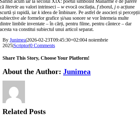
Sărind acum iar la secolul XIX: poetul simbolist Mallarmé e de părere
că
literele
au valori intrinseci –
w
evocă oscilația,
f
zborul,
j
o acțiune
scurtă și rapidă, iar
k
ideea de îmbinare. Pe astfel de asocieri și percepții
subiective ale formelor grafice și/sau sonore se vor întemeia multe
dintre limbile inventate – în cărți, pentru filme, pentru cântece – dar
acesta va constitui subiectul unui articol separat.
By
Junimea
|
2026-02-23T09:45:30+02:00
4 noiembrie
2025
|
Scriptor
|
0 Comments
Share This Story, Choose Your Platform!
Facebook
X
Bluesky
Reddit
LinkedIn
WhatsApp
Telegram
Tumblr
Xing
Email
Copy
About the Author:
Junimea
Link
Related Posts