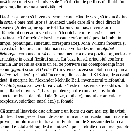
însă ideea unei scrieri universale încă îi bântuie pe filosofii limbii, în
prezent, din pricina atractivității ei.
Dacă e așa greu să inventezi semne care, când le vezi, să te ducă direct
la
sens
, e oare mai ușor să inventezi unele care să te ducă direct la
sunete
? (Anterior, ne spune tot Florian Coulmas, inventatorii
alfabetului coreean revendicaseră iconicitate între literă și sunet: ei
susțineau că formele de bază ale caracterelor imită poziția limbii în
timpul pronunțării sunetului corespunzător). John Wilkins încearcă și
aceasta, în lucrarea amintită mai sus: e vorba despre un
alfabet
fiziologic
, compus din 34 de semne menite a evoca poziția organelor de
articulație în cazul fiecărui sunet. La baza lui stă principiul conform
căruia „ar trebui să existe un fel de potrivire sau corespondență între
semn (
figure
) și sunet (
Letter
)” (în vremea aceea sunetului i se spunea
Letter
, azi „literă”). O altă încercare, din secolul al XIX-lea, de această
dată, îi aparține lui Alexander Melville Bell, inventatorul telefonului.
Visible Speech
sau „vorbirea vizibilă” este un sistem care codifică, într-
un „alfabet universal”, bazat pe litere și cifre romane, trăsăturile
sunetelor: locul de articulație (buze, dinți etc), modul de articulație
(exploziv, șuierător, nazal etc.) și fonația.
Că semnul lingvistic este arbitrar e un lucru cu care mai toți lingviștii
din trecut sau prezent sunt de acord, numai că nu există unanimitate în
privința amplorii acestei trăsături. Ferdinand de Saussure declară că
semnul e total arbitrar, deși nuanțează apoi și admite un anume grad de