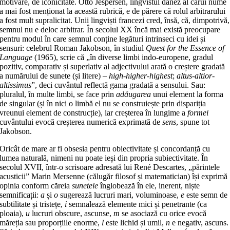
motivare, de iconicitate. Otto Jespersen, lingvistul danez al cărui nume
a mai fost menționat la această rubrică, e de părere că rolul arbitrarului
a fost mult supralicitat. Unii lingviști francezi cred, însă, că, dimpotrivă,
semnul nu e deloc arbitrar. În secolul XX încă mai există preocupare
pentru modul în care semnul conține legături intrinseci cu idei și
sensuri: celebrul Roman Jakobson, în studiul
Quest for the Essence of
Language
(1965), scrie că „în diverse limbi indo-europene, gradul
pozitiv, comparativ și superlativ al adjectivului arată o creștere gradată
a numărului de sunete (și litere) –
high-higher-highest
;
altus-altior-
altissimus
”, deci cuvântul reflectă gama gradată a sensului. Sau:
pluralul, în multe limbi, se face prin
adăugarea
unui element la forma
de singular (și în nici o limbă el nu se construiește prin dispariția
vreunui element de construcție), iar creșterea în lungime a
formei
cuvântului evocă creșterea numerică exprimată de
sens
, spune tot
Jakobson.
Oricât de mare ar fi obsesia pentru obiectivitate și concordanță cu
lumea naturală, nimeni nu poate ieși din propria subiectivitate. În
secolul XVII, într-o scrisoare adresată lui René Descartes, „părintele
acusticii” Marin Mersenne (călugăr filosof și matematician) își exprimă
opinia conform căreia
sunetele
înglobează în ele, inerent, niște
semnificații:
a
și
o
sugerează lucruri mari, voluminoase,
e
este semn de
subtilitate și tristețe,
i
semnalează elemente mici și penetrante (ca
ploaia),
u
lucruri obscure, ascunse,
m
se asociază cu orice evocă
măreția sau proporțiile enorme,
l
este lichid și umil,
n
e negativ, ascuns.