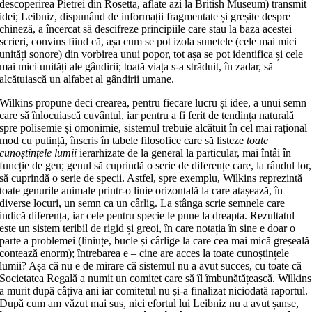
descoperirea Pietrei din Rosetta, aflate azi la British Museum) transmit
idei; Leibniz, dispunând de informații fragmentate și greșite despre
chineză, a încercat să descifreze principiile care stau la baza acestei
scrieri, convins fiind că, așa cum se pot izola sunetele (cele mai mici
unități sonore) din vorbirea unui popor, tot așa se pot identifica și cele
mai mici unități ale gândirii; toată viața s-a străduit, în zadar, să
alcătuiască un alfabet al gândirii umane.
Wilkins propune deci crearea, pentru fiecare lucru și idee, a unui semn
care să înlocuiască cuvântul, iar pentru a fi ferit de tendința naturală
spre polisemie și omonimie, sistemul trebuie alcătuit în cel mai rațional
mod cu putință, înscris în tabele filosofice care să listeze
toate
cunoștințele lumii
ierarhizate de la general la particular, mai întâi în
funcție de gen; genul să cuprindă o serie de diferențe care, la rândul lor,
să cuprindă o serie de specii. Astfel, spre exemplu, Wilkins reprezintă
toate genurile animale printr-o linie orizontală la care atașează, în
diverse locuri, un semn ca un cârlig. La stânga scrie semnele care
indică diferența, iar cele pentru specie le pune la dreapta. Rezultatul
este un sistem teribil de rigid și greoi, în care notația în sine e doar o
parte a problemei (liniuțe, bucle și cârlige la care cea mai mică greșeală
contează enorm); întrebarea e – cine are acces la toate cunoștințele
lumii? Așa că nu e de mirare că sistemul nu a avut succes, cu toate că
Societatea Regală a numit un comitet care să îl îmbunătățească. Wilkins
a murit după câțiva ani iar comitetul nu și-a finalizat niciodată raportul.
După cum am văzut mai sus, nici efortul lui Leibniz nu a avut șanse,