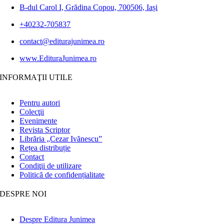
B-dul Carol I, Grădina Copou, 700506, Iași
+40232-705837
contact@editurajunimea.ro
www.EdituraJunimea.ro
INFORMAŢII UTILE
Pentru autori
Colecţii
Evenimente
Revista Scriptor
Librăria „Cezar Ivănescu”
Rețea distribuție
Contact
Condiţii de utilizare
Politică de confidențialitate
DESPRE NOI
Despre Editura Junimea