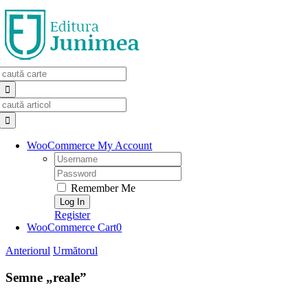
Skip
to
content
Search
for:
Search
for:
WooCommerce My Account
Username:
Password:
Remember Me
Register
WooCommerce Cart
0
Anteriorul
Următorul
Semne „reale”