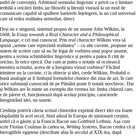
astfel de convenții). Arbitrarul semnului lingvistic e privit ca o limitare
teribilă a oricărei limbi, iar filosofii și literații visează la un mod de
comunicare capabil să spulbere barierele înțelegerii, la un cod universal
care să redea realitatea nemediat, direct.
Deși nu e singurul, sistemul propus de un anume John Wilkins, la
1668, în
Essay towards a Real Character and a Philosophical
Language
, e cel mai cunoscut. Prin
real character
Wilkins vrea să
spună „semne care reprezintă realitatea” – cu alte cuvinte, propune un
sistem de scriere care să nu fie legat de vorbirea unui popor anume,
pentru a rezista schimbărilor lingvistice și pentru a putea fi citit de
oricine, în orice epocă. Dar cum ar putea o notație să ocolească
menirea scrisului, aceea de a înregistra vizual vorbirea? Făcând
trimitere nu la cuvinte, ci la obiecte și idei, crede Wilkins. Probabil o
bună analogie ar fi limbajul formulelor chimice din ziua de azi, în care
orice substanță cunoscută de pe Pământ poate fi notată neechivoc. Dar
și Wilkins are în minte un exemplu din vremea lui: limba chineză care,
e de părere el, funcționează după același principiu, caracterele
înregistrând idei, nu sunete.
Credința potrivit căreia scrisul chinezilor exprimă direct idei era foarte
răspândită în acel secol, fiind adusă în Europa de misionarii creștini,
astfel că o găsim și la Francis Bacon sau Gottfried Leibniz. Așa cum
scrie Florian Coulmas în cartea sa,
Writing Systems
, Bacon credea că și
hieroglifele egiptene (descifrate abia în secolul al XIX-lea, după