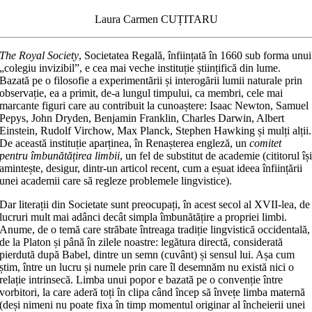
Laura Carmen CUȚITARU
The Royal Society
, Societatea Regală, înființată în 1660 sub forma unui
„colegiu invizibil”, e cea mai veche instituție științifică din lume.
Bazată pe o filosofie a experimentării și interogării lumii naturale prin
observație, ea a primit, de-a lungul timpului, ca membri, cele mai
marcante figuri care au contribuit la cunoaștere: Isaac Newton, Samuel
Pepys, John Dryden, Benjamin Franklin, Charles Darwin, Albert
Einstein, Rudolf Virchow, Max Planck, Stephen Hawking și mulți alții.
De această instituție aparținea, în Renașterea engleză, un
comitet
pentru îmbunătățirea limbii
, un fel de substitut de academie (cititorul îș
amintește, desigur, dintr-un articol recent, cum a eșuat ideea înființării
unei academii care să regleze problemele lingvistice).
Dar literații din Societate sunt preocupați, în acest secol al XVII-lea, de
lucruri mult mai adânci decât simpla îmbunătățire a propriei limbi.
Anume, de o temă care străbate întreaga tradiție lingvistică occidentală,
de la Platon și până în zilele noastre: legătura directă, considerată
pierdută după Babel, dintre un semn (cuvânt) și sensul lui. Așa cum
știm, între un lucru și numele prin care îl desemnăm nu există nici o
relație intrinsecă. Limba unui popor e bazată pe o convenție între
vorbitori, la care aderă toți în clipa când încep să învețe limba maternă
(deși nimeni nu poate fixa în timp momentul originar al încheierii unei