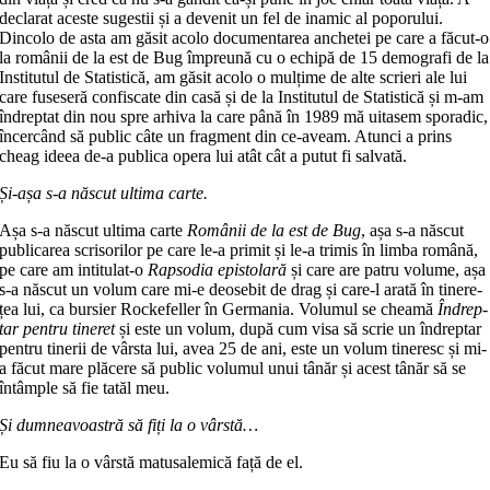
declarat aceste su­ges­tii și a devenit un fel de inamic al po­po­rului.
Dincolo de asta am găsit acolo documentarea anchetei pe care a făcut-o
la românii de la est de Bug împreună cu o echipă de 15 demografi de la
Insti­tu­tul de Statistică, am găsit acolo o mulți­me de alte scrieri ale lui
care fuseseră confiscate din casă și de la Institutul de Statistică și m-am
îndreptat din nou spre arhiva la care până în 1989 mă uita­sem sporadic,
încercând să public câte un fragment din ce-aveam. Atunci a prins
cheag ideea de-a publica opera lui atât cât a putut fi salvată.
Și-așa s-a născut ultima carte.
Așa s-a născut ultima carte
Românii de la est de Bug
, așa s-a născut
publica­rea scrisorilor pe care le-a primit și le-a trimis în limba română,
pe care am inti­tu­lat-o
Rapsodia epistolară
și care are pa­tru vo­lu­me, așa
s-a născut un volum care mi-e de­osebit de drag și care-l arată în tine­re­
țea lui, ca bursier Rockefeller în Germania. Volumul se cheamă
Îndrep­
tar pentru tineret
și este un volum, după cum visa să scrie un îndreptar
pentru ti­ne­rii de vârsta lui, avea 25 de ani, este un volum tineresc și mi-
a făcut mare plă­cere să public volumul unui tânăr și acest tânăr să se
întâmple să fie tatăl meu.
Și dumneavoastră să fiți la o vârstă…
Eu să fiu la o vârstă matusalemică față de el.