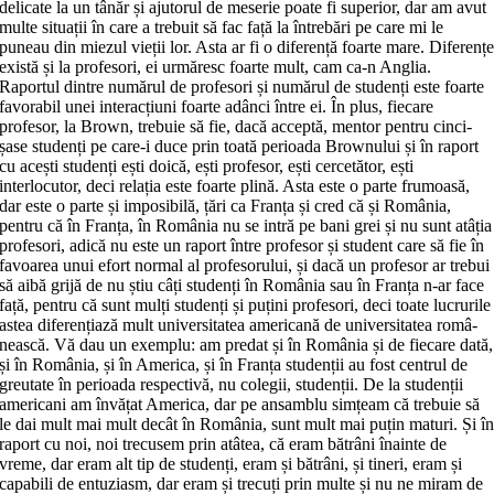
delicate la un tânăr și ajutorul de meserie poate fi superior, dar am avut
multe situații în care a tre­buit să fac față la întrebări pe care mi le
puneau din miezul vieții lor. Asta ar fi o diferență foarte mare. Diferenț
există și la profesori, ei urmăresc foarte mult, cam ca-n Anglia.
Raportul dintre nu­mă­rul de profesori și numărul de stu­denți este foarte
favorabil unei interac­țiuni foarte adânci între ei. În plus, fie­care
profesor, la Brown, trebuie să fie, dacă acceptă, mentor pentru cinci-
șase stu­denți pe care-i duce prin toată peri­oa­da Brownului și în raport
cu acești stu­denți ești doică, ești profesor, ești cercetător, ești
interlocutor, deci relația este foarte plină. Asta este o parte fru­moa­să,
dar este o parte și imposibilă, țări ca Franța și cred că și România,
pentru că în Franța, în România nu se intră pe bani grei și nu sunt atâția
profesori, adi­că nu este un raport între profesor și stu­dent care să fie în
favoarea unui efort normal al profesorului, și dacă un pro­fesor ar trebui
să aibă grijă de nu știu câți studenți în România sau în Franța n-ar face
față, pentru că sunt mulți stu­denți și puțini profesori, deci toate lu­cru­rile
astea diferențiază mult universi­ta­tea americană de universitatea româ­
neas­că. Vă dau un exemplu: am predat și în România și de fiecare dată,
și în România, și în America, și în Franța stu­denții au fost centrul de
greutate în pe­rioada respectivă, nu colegii, studen­ții. De la studenții
americani am învățat America, dar pe ansamblu simțeam că trebuie să
le dai mult mai mult decât în România, sunt mult mai puțin maturi. Și î
raport cu noi, noi trecusem prin atâtea, că eram bătrâni înainte de
vreme, dar eram alt tip de studenți, eram și bă­trâni, și tineri, eram și
capabili de entu­ziasm, dar eram și trecuți prin multe și nu ne miram de