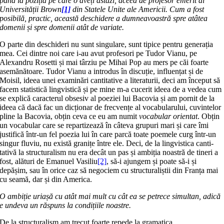
până la poziția pe care o aveți astăzi, aceea de profesor emerit al
Universității Brown
[1]
din Statele Unite ale Americii. Cum a fost
posibilă, prac­tic, această deschidere a dumneavoastră spre atâtea
domenii și spre domenii atât de variate.
O parte din deschideri nu sunt sin­gu­lare, sunt tipice pentru generația
mea. Cei dintre noi care i-au avut profesori pe Tudor Vianu, pe
Alexandru Rosetti și mai târziu pe Mihai Pop au mers pe căi foarte
asemănătoare. Tudor Vianu a introdus în discuție, influențat și de
Moisil, ideea unei examinări cantitative a literaturii, deci am început să
facem sta­tis­tică lingvistică și pe mine m-a cucerit ideea de a vedea cum
se explică caracterul ob­sesiv al poeziei lui Bacovia și am por­nit de la
ideea că dacă fac un dicționar de frecvențe al vocabularului, cuvinte­lor
pline la Bacovia, obțin ceva ce eu am nu­mit
vocabular orientat
. Obțin
un vo­ca­bular care se repartizează în câteva grupuri mari și care îmi
justifică într-un fel poezia lui în care parcă toate poemele curg într-un
sin­gur fluviu, nu există gra­ni­țe între ele. Deci, de la lin­gvistica can­ti­
tativă la struc­tu­ralism nu era decât un pas și ambiția noastră de tineri a
fost, alături de Emanuel Vasiliu
[2]
, să-i ajun­gem și poate să-i și
depășim, sau în orice caz să negociem cu structuraliștii din Franța mai
cu seamă, dar și din America.
O ambiție uriașă cu atât mai mult cu cât ea se petrece simultan, adică
e un­deva un răspuns la condițiile noastre.
De la structuralism am trecut foarte repede la gramatica