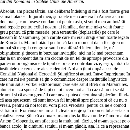
cat din România în Statele Unite ale Americii.
Absolut, am plecat târziu, am deli­be­rat îndelung și mi-a fost foarte greu
să mă hotărăsc. În jurul meu, și fratele meu care era în America cu un
doctorat și care fusese condamnat pentru asta, și so­țul meu au hotărât
mai repede pentru exi­lul nostru, al familiei, dar mie mi-a ve­nit foarte
greu pentru că prin meserie, prin terenurile (deplasările) pe care le
făceam în Maramureș, prin cărțile ca­re-mi erau dragi eram foarte legată
de România. M-am hotărât pentru că la un moment dat a fost greu nu
numai să merg la congrese sau la manifestări in­ter­naționale, mă
obișnuisem și țineam în buzunar invitațiile, nici nu le mai pre­zen­tam,
dar la un moment dat m-am cioc­nit de un fel de aproape provocare din
partea unor organisme de tipul celor care controlau vize, ieșiri, intrări la
ins­ti­tu­tele de cercetare ale academiei. Noi am ținut după aceea de
Consiliul Națio­nal al Cercetării Științifice și atunci, în­tr-o împrejurare î
care nu mi s-a permis să țin o comunicare despre instituțiile lin­gvistice
ale unui sat al vorbei extra­ordinar, care este satul Breb din Maramureș,
atunci mi s-a spus că de fapt ce tot facem noi atâta caz că nu ni se dă
drumul și că avem greutăți care ne-ar putea determina să plecăm, fiind­
că asta spusesem, că sunt într-un fel îm­pin­să spre plecare și că eu nu o
vreau, pen­tru că noi tot nu vom pleca vreo­da­tă, pentru că ne e comod
să trăim în Ro­mânia oricum ar fi, leafa merge și în mo­mentul acesta s-a
catalizat ceva. Știu că a doua zi m-am dus la Jilava unde e în­mor­mântat
Anton Golopenția, am aflat asta la mulți ani, târziu, și m-am așezat pe o
bancă acolo, în cimitirul satului, și m-am gândit, așa, la ce a reprezentat