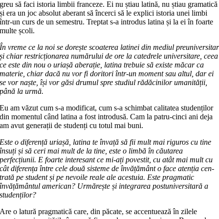
greu să faci istoria limbii franceze. Ei nu știau latină, nu știau gramatică
și era un joc absolut aberant să încerci să le explici istoria unei limbi
într-un curs de un semestru. Treptat s-a introdus latina și la ei în foarte
multe școli.
În vreme ce la noi se dorește scoaterea latinei din mediul preuniversita
și chiar restricționarea numărului de ore la catedrele universitare, ceea
ce este din nou o uriașă aberație, latina trebuie să existe măcar ca
materie, chiar dacă nu vor fi doritori într-un moment sau altul, dar ei
se vor naște, își vor găsi drumul spre studiul rădăcinilor umanității,
până la urmă.
Eu am văzut cum s-a modificat, cum s-a schimbat calitatea studenților
din momentul când latina a fost in­tro­dusă. Cam la patru-cinci ani deja
am avut generații de studenți cu totul mai buni.
Este o diferență uriașă, latina te în­va­ță să fii mult mai riguros cu tine
în­suți și să ceri mai mult de la tine, este o lim­bă în căutarea
perfecțiunii. E foarte interesant ce mi-ați povestit, cu atât mai mult cu
cât diferența între cele două sis­te­me de învățământ o face atenția cen­
tra­tă pe student și pe nevoile reale ale aces­tuia. Este pragmatic
învățământul ame­rican? Urmărește și integrarea post­universitară a
studenților?
Are o latură pragmatică care, din pă­cate, se accentuează în zilele