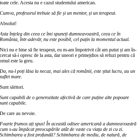
toate cele. Acesta nu e cazul studentului american.
Cumva, profesorul trebuie să fie și un mentor, și un terapeut.
Absolut!
Asta înțeleg din ceea ce îmi spuneți dum­neavoastră, ceea ce în
România, în­tr-adevăr, nu este posibil, cel puțin la mo­mentul actual.
Nici nu e bine să fie terapeut, eu m-am împotrivit cât am putut și am în­
cer­cat să-i opresc de la asta, dar uneori e primejdios să refuzi pentru că
omul este la greu.
Da, nu-l poți lăsa la necaz, mai ales că românii, este știut lucru, au un
suflet mare.
Sunt săritori.
Sunt capabili de o generozitate afec­tivă de care puține alte popoare
sunt capabile.
De care au nevoie.
Foarte frumos ați spus! În această odisee americană a dumneavoastră
cum s-au împăcat preocupările atât de vaste cu viața de zi cu zi.
Schimbarea a fost profundă? Schimbarea de mediu, de natură, de