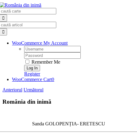
Skip
Search
to
for:
content
Search
for:
WooCommerce My Account
Username:
Password:
Remember Me
Register
WooCommerce Cart
0
Anteriorul
Următorul
România din inimă
Sanda GOLOPENȚIA- ERETESCU