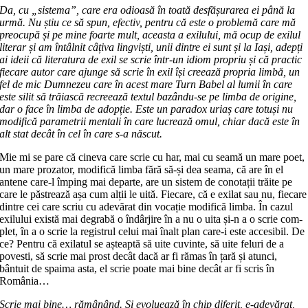
Da, cu „sistema”, care era odioasă în toată desfășurarea ei până la
urmă. Nu știu ce să spun, efectiv, pentru că este o pro­blemă care mă
preocupă și pe mine foarte mult, aceasta a exilului, mă ocup de exilul
literar și am întâlnit câțiva lin­gviști, unii dintre ei sunt și la Iași, adepți
ai ideii că literatura de exil se scrie într-un idiom propriu și că practic
fiecare autor care ajunge să scrie în exil își creează propria limbă, un
fel de mic Dumnezeu care în acest mare Turn Babel al lumii în care
este silit să tră­ias­că recreează textul bazându-se pe limba de origine,
dar o face în limba de adop­ție. Este un paradox uriaș care totuși nu
modifică parametrii mentali în care lu­crează omul, chiar dacă este în
alt stat decât în cel în care s-a născut.
Mie mi se pare că cineva care scrie cu har, mai cu seamă un mare poet,
un mare prozator, modifică limba fără să-și dea seama, că are în el
antene ca­re-l îm­ping mai departe, are un sistem de co­no­tații trăite pe
care le păstrează așa cum alții le uită. Fiecare, că e exilat sau nu, fiecare
dintre cei care scriu cu ade­vă­rat din vocație modifică limba. În cazul
exilului există mai degrabă o în­dâr­jire în a nu o uita și-n a o scrie com­
plet, în a o scrie la registrul celui mai înalt plan care-i este accesibil. De
ce? Pen­tru că exilatul se așteaptă să uite cu­vin­te, să uite feluri de a
povesti, să scrie mai prost decât dacă ar fi rămas în țară și atunci,
bântuit de spaima asta, el scrie poate mai bine decât ar fi scris în
România…
Scrie mai bine… rămânând. Și evo­lu­ează în chip diferit, e-adevărat,