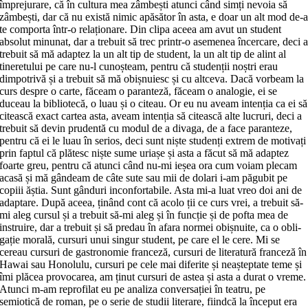
împrejurare, că în cultura mea zâmbești atunci când simți nevoia să
zâmbești, dar că nu există nimic apă­sător în asta, e doar un alt mod de-
te comporta într-o relaționare. Din clipa aceea am avut un student
absolut mi­nunat, dar a trebuit să trec printr-o asemenea încercare, deci 
trebuit să mă adaptez la un alt tip de student, la un alt tip de alint al
tineretului pe care nu-l cunoșteam, pentru că studenții noștri erau
dimpotrivă și a trebuit să mă obiș­nu­iesc și cu altceva. Dacă vorbeam la
curs despre o carte, făceam o paranteză, fă­ceam o analogie, ei se
duceau la biblio­te­că, o luau și o citeau. Or eu nu aveam intenția ca ei să
citească exact cartea asta, aveam intenția să citească alte lucruri, deci a
trebuit să devin prudentă cu mo­dul de a divaga, de a face paranteze,
pen­tru că ei le luau în serios, deci sunt niște studenți extrem de motivați
prin faptul că plătesc niște sume uriașe și asta a fă­cut să mă adaptez
foarte greu, pentru că atunci când nu-mi ieșea ora cum voiam plecam
acasă și mă gândeam de câte sute sau mii de dolari i-am păgubit pe
copiii ăștia. Sunt gânduri inconfortabile. Asta mi-a luat vreo doi ani de
adaptare. După aceea, ținând cont că acolo ții ce curs vrei, a trebuit să-
mi aleg cursul și a tre­buit să-mi aleg și în funcție și de pofta mea de
instruire, dar a trebuit și să pre­dau în afara normei obișnuite, ca o obli­
ga­ție morală, cursuri unui singur stu­dent, pe care el le cere. Mi se
cereau cursuri de gastronomie franceză, cursuri de literatură franceză în
Hawai sau Honolulu, cursuri pe cele mai diferite și ne­așteptate teme și
îmi plăcea provo­ca­rea, am ținut cursuri de astea și asta a du­rat o vreme.
Atunci m-am reprofilat eu pe analiza conversației în teatru, pe
semiotică de roman, pe o serie de studii literare, fiindcă la început era