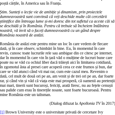
poștă cărțile, în America sau în Franța.
Știm. Sunteți o lecție vie de ambiție și dinamism, prin proiectele
dumneavoas­tră sunt convinsă că veți deschide multe căi cercetării
științifice din întreaga lume și-mi doresc din tot sufletul ca aceste căi să
se deschidă și în România. Pentru că trebuie să încheiem întâlnirea
noas­tră, vă invit să o faceți dumneavoastră cu un gând despre
România noastră de astăzi.
România de astăzi este pentru mine un loc în care vedem de fiecare
dată, și în care observ, schimbări în bine. Eu, în mo­­mentul în care
revin, cunosc toate lu­cru­rile rele sau ambigue din ce citesc pe internet,
dar în momentul în care vin în ța­ră văd o mulțime de lucruri bune care
poate nu se văd cu ochiul liber dacă tră­iești aici în limitarea cotidiană,
în zgo­mo­tul ăsta al presei care acoperă ceea ce este frumos și bun, dar
care se văd atunci când vii mai rar, cum este cazul meu. Re­venim o
dată, cel mult de două ori pe an, am venit și de trei ori pe an, dar foarte
rar, și când vin și văd că viața este mai pros­pe­ră, că oamenii au preten­ții
mai mari, tine­rii sunt bucuroși, feri­ciți, arată firesc, nu au fețele cenușii
sau palide cum erau în tinerețile noaste, sunt foarte bucuroasă. Pentru
mine România este un talisman.
(Dialog difuzat la
Apollonia TV
în 2017
[1]
Brown University este o universitate privată de cercetare Ivy