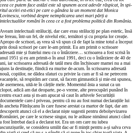
ceea ce putem face astăzi este să spunem acest adevăr răspicat, în spi­
ritul acelei est-etici pe care o gândea la un moment dat Monica
Lovinescu, vor­bind despre neimplicarea unei mari părți a
intelectualilor români în ceea ce a fost problema politică din România.
Aveam intelectuali străluciți, dar care erau străluciți pe plan estetic, însă
se fereau, într-un fel, de nivelul etic, te­mă­tori și cu propria lor creație.
Apropo de scrisori, aș vrea să vă spun că de fapt la mine totul a început
prin două scri­sori pe care le-am primit. Eu am primit o scrisoare
adresată mie și fratelui meu cu o întârziere… scrisoarea a fost scrisă în
anul 1951 și eu am primit-o în anul 1991, deci cu o întârziere de 40 de
ani, iar scrisoarea adresată de tatăl meu din în­chisoare mamei nu a mai
ajuns la des­ti­nație, fiindcă ea murise de-acum. În scrisoarea adresată
nouă, copiilor, ne dă­dea sfaturi cu privire la cum ar fi să ne pe­trecem
vacanțele, să respirăm aer cu­rat, să facem gimnastică și mie-mi spu­nea,
de asemenea, uită-te în cărțile mele. Momentul ăsta a sunat ca un
clopot, adi­că am dat deoparte, pe-o vreme, alte preocupări punând în
centru exact asta și m-am apucat să caut în arhivele Securității
documentele care-l priveau, pentru că nu au fost numai declarațiile lui
în ancheta Pătrășcanu în care fusese arestat ca martor de fapt, dar am
des­co­perit atunci că el a declarat niște sugestii pentru debolșevizarea
României, pe ca­re le scrisese singur, nu le arătase nimă­nui atunci când
a fost întrebat dacă a declarat tot. Era un om care nu iubea
ascunzișurile, se considera umilit dac-ar fi mințit pentru a-și salva ceva
din viață și cred că nu s-a gândit că-și pune în joc chiar toată viața. A