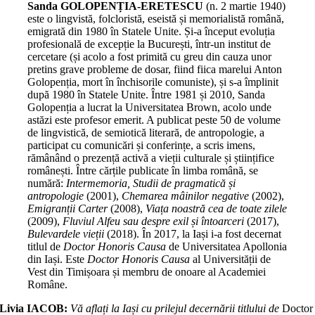
Sanda GOLOPENȚIA-ERETESCU
(n. 2 martie 1940)
este o lingvistă, folcloristă, eseistă și memorialistă română,
emi­gra­tă din 1980 în Statele Unite. Și-a început evoluția
profe­sio­nală de excepție la București, într-un institut de
cercetare (și acolo a fost primită cu greu din cauza unor
pretins grave probleme de dosar, fiind fiica marelui Anton
Golopenția, mort în închi­so­ri­le comuniste), și s-a împlinit
după 1980 în Statele Unite. Între 1981 și 2010, Sanda
Golopenția a lucrat la Universitatea Brown, acolo unde
astăzi este profesor emerit. A publicat pes­te 50 de volume
de lingvistică, de se­miotică literară, de antro­po­logie, a
participat cu comunicări și conferințe, a scris imens,
rămânând o prezență activă a vieții culturale și științifice
ro­mâ­nești. Între cărțile publicate în limba română, se
numără:
Intermemoria, Studii de prag­matică și
antropologie
(2001),
Che­marea mâinilor negative
(2002),
Emigranții Carter
(2008),
Viața noastră cea de toate zilele
(2009),
Fluviul Alfeu sau despre exil și întoarceri
(2017),
Bulevardele vieții
(2018). În 2017, la Iași i-a fost decernat
ti­tlul de
Doctor Honoris Causa
de Universitatea Apollonia
din Iași. Este
Doctor Honoris Causa
al Universității de
Vest din Timișoara și membru de onoare al Academiei
Române.
Livia IACOB:
Vă aflați la Iași cu pri­le­jul decernării titlului de
Doctor