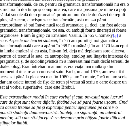
transformațională, de ce, pentru că gramatica transfor­ma­țio­nală nu era 
structură în doi timpi și comprimarea, care mă pasiona pe mine că poți
să dai socoteală de o gramatică printr-un număr de douăzeci de reguli
plus, să zicem, cincisprezece trans­for­mări, asta mi s-a părut
extraordinar, să pui într-o nucă toată gramatica și, deci, am fost adepta
gramaticii transfor­ma­țio­nale, tot așa, cu ambiții foarte tine­rești și foarte
orgolioase. Eram în grup cu Emanuel Vasiliu. În ʼ65 Chomsky
[3]
a
scos
Aspecte ale teoriei sintaxei
, în ʼ65 am pornit și noi gramatica
transfor­ma­țio­nală care a apărut în ʼ68 în română și în anii ʼ70 la-nceput
în limba engleză și cu asta, într-un fel, deja mă deplasam spre altceva,
pentru că terenul la sate, ca antro­polog, etnolog sau lingvist inte­re­sat de
pragmatică și de sociolingvistică m-a interesat mai mult decât terenul d
dia­lectolog. Erau întrebări mai multe, era viață mai multă și din
momentul în care am cunoscut satul Breb, în anul 1970, am revenit în
acest sat până la ple­carea mea în 1980 și am în minte, încă nu am scris,
dar am caiete întregi de fișe de teren și vreau să scriu o carte despre un
sat al vorbei superlative, care este Brebul.
Este extraordinar modul în care vorbiți și cum povestiți niște lucruri
care de fapt sunt foarte dificile, făcându-le să pară foarte ușoare. Cred
că acesta tre­buie să fie și explicația pentru afecțiunea pe care v-o
poartă studenții dumnea­voas­tră. Sunteți, cu siguranță, un adevărat
mentor, știți cum să-i faceți să se descurce prin hățișul foarte dificil al
științelor limbii.