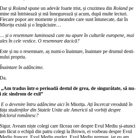
Dar și
Roland
spune un adevăr foarte trist, și cruzimea din
Roland
pe
mine mă întristează și mă înnegurează și acum, după multe lecturi.
Fiecare po­por are momente și meandre care sunt întunecate, dar în
Miorița
există și o îm­păciuire…
… și o resemnare luminoasă care nu apare în culturile europene, mai
ales în cele vestice. O resemnare dacică?
Este și nu o resemnare, aș numi-o înaintare, înaintare pe drumul desti­
nu­lui propriu.
Înaintare în adâncime.
Da.
„Am tradus într-o
perioadă destul de grea,
de singurătate, să nu-
i
zic sindrom de exil”
E o devenire întru adâncime aici în
Miorița.
Ați încercat vreodată în
fața stu­denților din Statele Unite ale Americii să vorbiți despre
folclorul românesc?
Sigur. Aveam niște colegi care fă­ceau ore despre Evul Mediu și-atunci
am făcut o echipă din patru colegi la Brown, ei vorbeau despre Evul
Mediu francez, Evul Mediu englez, Evul Me­diu german, iar eu am