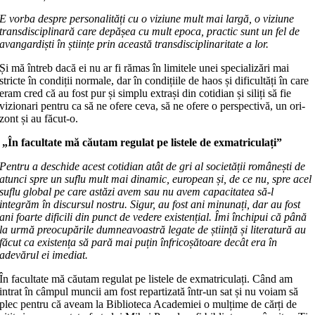
E vorba despre personalități cu o vi­ziu­ne mult mai largă, o viziune
trans­disciplinară care depășea cu mult epoca, practic sunt un fel de
avangardiști în științe prin această transdisciplinaritate a lor.
Și mă întreb dacă ei nu ar fi rămas în limitele unei specializări mai
stricte în condiții normale, dar în condițiile de haos și dificultăți în care
eram cred că au fost pur și simplu extrași din cotidian și siliți să fie
vizionari pentru ca să ne ofere ceva, să ne ofere o perspectivă, un ori­
zont și au făcut-o.
„În facultate mă căutam
regulat pe listele
de exmatriculați”
Pentru a deschide acest cotidian atât de gri al societății românești de
atunci spre un suflu mult mai dinamic, euro­pean și, de ce nu, spre acel
suflu global pe care astăzi avem sau nu avem capaci­ta­tea să-l
integrăm în discursul nostru. Si­gur, au fost ani minunați, dar au fost
ani foarte dificili din punct de vedere existențial. Îmi închipui că până
la ur­mă preocupările dumneavoastră legate de știință și literatură au
făcut ca exis­tența să pară mai puțin înfricoșătoare decât era în
adevărul ei imediat.
În facultate mă căutam regulat pe listele de exmatriculați. Când am
intrat în câmpul muncii am fost repartizată într-un sat și nu voiam să
plec pentru că aveam la Biblioteca Academiei o mul­ți­me de cărți de