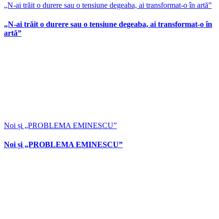
„N-ai trăit o durere sau o tensiune degeaba, ai transformat-o în artă”
„N-ai trăit o durere sau o tensiune degeaba, ai transformat-o în
artă”
Noi și „PROBLEMA EMINESCU”
Noi și „PROBLEMA EMINESCU”