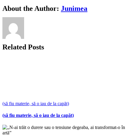
Facebook
X
Bluesky
Reddit
LinkedIn
WhatsApp
Telegram
Tumblr
Xing
Email
Copy
About the Author:
Junimea
Link
Related Posts
(să fiu materie, să o iau de la capăt)
(să fiu materie, să o iau de la capăt)