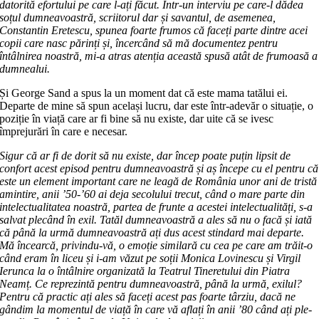
datorită efor­tului pe care l-ați făcut. Într-un in­terviu pe care-l dădea
soțul dum­nea­voas­tră, scriitorul dar și savantul, de ase­me­nea,
Constantin Eretescu, spunea foarte fru­mos că faceți parte dintre acei
copii ca­re nasc părinți și, încercând să mă docu­mentez pentru
întâlnirea noastră, mi-a atras atenția această spusă atât de frumoasă a
dumnealui.
Și George Sand a spus la un mo­ment dat că este mama tatălui ei.
Departe de mine să spun același lucru, dar este într-adevăr o situație, o
poziție în viață care ar fi bine să nu existe, dar uite că se ivesc
împrejurări în care e nece­sar.
Sigur că ar fi de dorit să nu existe, dar încep poate puțin lipsit de
confort acest episod pentru dumneavoastră și aș începe cu el pentru că
este un element im­portant care ne leagă de România unor ani de tristă
amintire, anii ʼ50-ʼ60 ai deja secolului trecut, când o mare parte din
intelectualitatea noastră, partea de frunte a acestei intelectualități, s-a
sal­vat plecând în exil. Tatăl dumneavoas­tră a ales să nu o facă și iată
că până la ur­mă dumneavoastră ați dus acest stin­dard mai departe.
Mă încearcă, privindu-vă, o emoție similară cu cea pe care am trăit-o
când eram în liceu și i-am văzut pe soții Monica Lovinescu și Virgil
Ierunca la o întâlnire organizată la Teatrul Tineretului din Piatra
Neamț. Ce reprezintă pentru dumnea­voas­tră, până la urmă, exilul?
Pentru că practic ați ales să faceți acest pas foarte târziu, dacă ne
gândim la momentul de viață în care vă aflați în anii ʼ80 când ați ple­