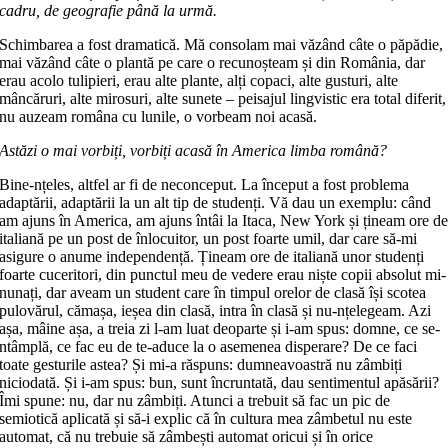
cadru, de geografie până la urmă.
Schimbarea a fost dramatică. Mă con­solam mai văzând câte o păpădie,
mai văzând câte o plantă pe care o recu­noșteam și din România, dar
erau acolo tulipieri, erau alte plante, alți copaci, alte gusturi, alte
mâncăruri, alte miro­suri, alte sunete – peisajul lingvistic era to­tal diferit,
nu auzeam româna cu lunile, o vorbeam noi acasă.
Astăzi o mai vorbiți, vorbiți acasă în America limba română?
Bine-nțeles, altfel ar fi de necon­ce­put. La început a fost problema
adaptă­rii, adaptării la un alt tip de studenți. Vă dau un exemplu: când
am ajuns în America, am ajuns întâi la Itaca, New York și țineam ore d
italiană pe un post de înlocuitor, un post foarte umil, dar ca­­re să-mi
asigure o anume independență. Țineam ore de italiană unor studenți
foarte cuceritori, din punctul meu de ve­dere erau niște copii absolut mi­
nu­nați, dar aveam un student care în tim­pul orelor de clasă își scotea
pulovărul, cămașa, ieșea din clasă, intra în clasă și nu-nțelegeam. Azi
așa, mâine așa, a treia zi l-am luat deoparte și i-am spus: dom­ne, ce se-
ntâmplă, ce fac eu de te-aduce la o asemenea disperare? De ce faci
toate gesturile astea? Și mi-a răspuns: dum­nea­voastră nu zâmbiți
niciodată. Și i-am spus: bun, sunt încruntată, dau senti­men­tul apăsării?
Îmi spune: nu, dar nu zâmbiți. Atunci a trebuit să fac un pic de
semiotică aplicată și să-i explic că în cultura mea zâmbetul nu este
automat, că nu trebuie să zâmbești automat ori­cui și în orice