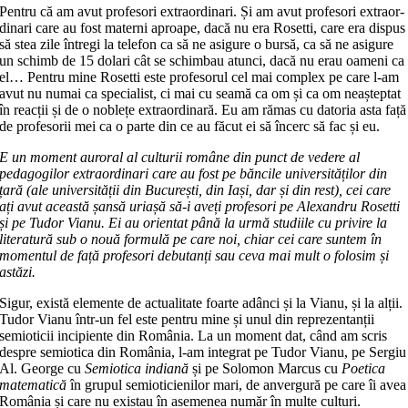
Pentru că am avut profesori extra­ordi­nari. Și am avut profesori extraor­
di­nari care au fost materni aproape, dacă nu era Rosetti, care era dispus
să stea zile întregi la telefon ca să ne asigure o bursă, ca să ne asigure
un schimb de 15 dolari cât se schimbau atunci, dacă nu erau oameni ca
el… Pentru mine Rosetti este profesorul cel mai complex pe care l-am
avut nu numai ca specialist, ci mai cu seamă ca om și ca om neașteptat
în re­acții și de o noblețe extraordinară. Eu am rămas cu datoria asta față
de pro­fesorii mei ca o parte din ce au făcut ei să încerc să fac și eu.
E un moment auroral al culturii ro­mâ­ne din punct de vedere al
pedagogilor extraordinari care au fost pe băncile uni­versităților din
țară (ale universi­tă­ții din București, din Iași, dar și din rest), cei care
ați avut această șansă uriașă să-i aveți profesori pe Alexandru Rosetti
și pe Tudor Vianu. Ei au ori­en­tat până la urmă studiile cu privire la
literatură sub o nouă formulă pe care noi, chiar cei care suntem în
momentul de față profesori debutanți sau ceva mai mult o folosim și
astăzi.
Sigur, există elemente de actualitate foarte adânci și la Vianu, și la alții.
Tudor Vianu într-un fel este pentru mi­ne și unul din reprezentanții
semioticii incipiente din România. La un moment dat, când am scris
despre semiotica din România, l-am integrat pe Tudor Vianu, pe Sergiu
Al. George cu
Semio­ti­ca indiană
și pe Solomon Marcus cu
Poetica
matematică
în grupul semio­ti­ci­e­nilor mari, de anvergură pe care îi avea
România și care nu existau în asemenea număr în multe culturi.