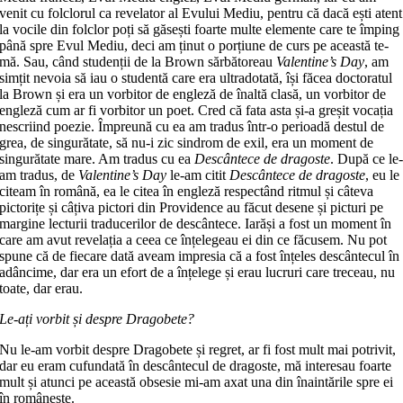
venit cu folclorul ca revelator al Evului Mediu, pentru că dacă ești atent
la vocile din folclor poți să găsești foarte multe elemente care te împing
până spre Evul Mediu, deci am ținut o porțiune de curs pe această te­
mă. Sau, când studenții de la Brown săr­bătoreau
Valentine’s Day
, am
simțit ne­vo­ia să iau o studentă care era ultra­dotată, își făcea doctoratul
la Brown și era un vorbitor de engleză de înaltă cla­să, un vorbitor de
engleză cum ar fi vor­bi­tor un poet. Cred că fata asta și-a gre­șit vocația
nescriind poezie. Împreună cu ea am tradus într-o perioadă destul de
grea, de singurătate, să nu-i zic sin­drom de exil, era un moment de
singu­ră­tate mare. Am tradus cu ea
Descântece de dragoste
. După ce le
am tradus, de
Valentine’s Day
le-am citit
Descântece de dragoste
, eu le
citeam în română, ea le citea în engleză respectând ritmul și câteva
pictorițe și câțiva pictori din Providence au făcut desene și picturi pe
margine lecturii traducerilor de des­cân­tece. Iarăși a fost un moment în
care am avut revelația a ceea ce înțelegeau ei din ce făcusem. Nu pot
spune că de fiecare dată aveam impresia că a fost înțeles des­cân­tecul în
adâncime, dar era un efort de a înțelege și erau lucruri care treceau, nu
toate, dar erau.
Le-ați vorbit și despre Dragobete?
Nu le-am vorbit despre Dragobete și regret, ar fi fost mult mai potrivit,
dar eu eram cufundată în descântecul de dra­goste, mă interesau foarte
mult și atunci pe această obsesie mi-am axat una din înaintările spre ei
în româ­nește.