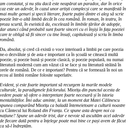
am constatat, și nu știu dacă este neapărat un paradox, dar în orice
caz este un ade­­văr, în cazul unor artiști complecși care se manifestă în
mai multe genuri și spe­cii literare, foarte puțini dintre ei aleg să scrie
poezie într-o altă limbă de­cât în cea română. În roman, în teatru, în
proza scurtă, în eseistică da, excelea­ză în lim­bile țărilor de adopție,
dar atunci când probabil sunt foarte sinceri cu ei înșiși în fața poeziei
care te obligă să fii sincer cu tine însuți, capitulează și scriu în limba
română.
Da, absolut, și cred că există o voce in­terioară a limbii pe care poezia
ne-o dez­văluie și de asta e important ca în școală se citească multă
poezie, și poezie bună și poezie clasică, și poezie popu­lară, nu numai
literatură modernă cum am văzut că se face și nu literatură stră­i­nă în
orele de română. De ce e impor­tant? Pentru că se formează în noi un
ecou al limbii române folosite super­lativ.
Evident, și este foarte important să recurgem la marile modele
culturale, la paradigmele folclorului.
Miorița
din punctul acesta de
vedere poate să ofere o interpretare foarte necesară și în istoria
mentalităților. Îmi aduc aminte, la un moment dat Matei Călinescu
spunea com­parând
Miorița
ca baladă înte­me­ie­toare a culturii noastre
cu
Cântecul lui Roland
din Franța. Ce spune asta despre noi ca
națiune? Spune un adevăr trist, dar e nevoie să ascultăm acel adevăr
de fiecare dată pentru a înțelege poate mai bine ce pași avem de făcut
ca să-l îndreptăm.