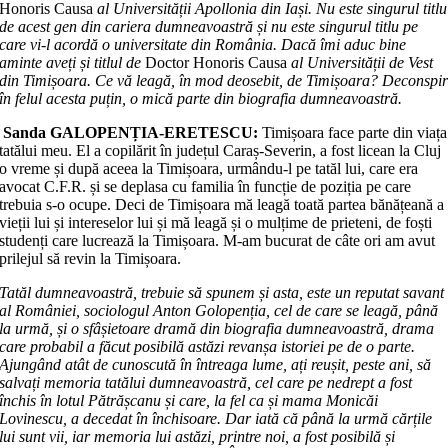
Ho­no­ris Causa
al Universității Apollonia din Iași. Nu este singurul titlu
de acest gen din cariera dumneavoastră și nu este singurul titlu pe
care vi-l acordă o uni­versitate din România. Dacă îmi aduc bine
aminte aveți și titlul de
Doc­tor Honoris Causa
al Universității de Vest
din Timișoara. Ce vă leagă, în mod deosebit, de Timișoara? Deconspi
în felul acesta puțin, o mică parte din bio­gra­fia dumneavoastră.
Sanda GALOPENȚIA-ERETESCU:
Timișoara face parte din viața
tatălui meu. El a copilărit în județul Caraș-Severin, a fost licean la Cluj
o vreme și du­pă aceea la Timișoara, urmându-l pe tatăl lui, care era
avocat C.F.R. și se de­pla­sa cu familia în funcție de poziția pe ca­re
trebuia s-o ocupe. Deci de Timișoara mă leagă toată partea bănă­țeană a
vieții lui și intereselor lui și mă leagă și o mulțime de prieteni, de foști
studenți care lucrează la Timișoara. M-am bucurat de câte ori am avut
pri­lejul să revin la Timișoara.
Tatăl dumneavoastră, trebuie să spunem și asta, este un reputat savant
al României, sociologul Anton Golopenția, cel de care se leagă, până
la urmă, și o sfâ­șietoare dramă din biografia dum­nea­voastră, drama
care probabil a făcut posibilă astăzi revanșa istoriei pe de o par­te.
Ajungând atât de cunoscută în în­treaga lume, ați reușit, peste ani, să
sal­vați memoria tatălui dumneavoastră, cel care pe nedrept a fost
închis în lotul Pătrășcanu și care, la fel ca și mama Monicăi
Lovinescu, a decedat în închi­soa­re. Dar iată că până la urmă cărțile
lui sunt vii, iar memoria lui astăzi, prin­tre noi, a fost posibilă și