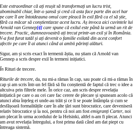
Este extraordinar că ați reușit să trans­formați un lucru trist,
abominabil chiar, într-o șansă și cred că asta face parte din acel har
pe care îl are întot­dea­u­na omul care pleacă în exil fără ca el să știe,
fără ca măcar să conștientizeze acest lucru. Aș invoca aici cuvintele lui
Arnold van Gennep
[4]
care spune că exilul este până la urmă un rit de
trecere. Prac­tic, dumneavoastră ați trecut printr-un exil și în România.
V-a fost furat tatăl și ați devenit o familie exilată din acest confort
afectiv pe care îl ai atunci când ai ambii părinți alături.
Sigur, am și scris exact în termenii ăștia, nu știam că Arnold van
Gennep a scris despre exil în termeni inițiatici.
În
Rituri de trecere.
Riturile de trecere
, da, nu mi-a ră­mas în cap, sau poate că mi-a rămas în
cap și am scris într-un fel fără să fiu con­ști­entă de faptul că trec o idee a
altcuiva prin filtrele mele. În orice caz, am scris despre revelația
inițiatică pe care o au cei care fac cerere de plecare și spuneam aco­lo că
atunci abia înțeleg ei unde-au trăit și ce li se poate întâmpla și cum se
des­fășoară formalitățile care în alte țări sunt birocratice, care deveniseră
relativ birocratice și la noi, pentru că noi am fost
emigranți Carter
, noi
am plecat în urma acordului de la Helsinki, altfel n-am fi plecat. Atunci
am avut revelația în­tregului, a fost prima dată când am dat piept cu
întreaga sistemă.