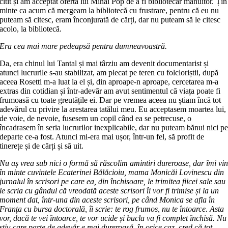
citit și am acceptat oferta lui Mihai Pop de a fi bibliotecar mânui­tor. Țin
minte ca acum că mergeam la bibliotecă cu frustrare, pentru că eu nu
puteam să citesc, eram în­con­jurată de cărți, dar nu puteam să le citesc
acolo, la bibliotecă.
Era cea mai mare pedeapsă pen­tru dumneavoastră.
Da, era chinul lui Tantal și mai târziu am devenit documentarist și
atunci lucrurile s-au stabilizat, am plecat pe teren cu folcloriștii, după
aceea Rosetti m-a luat la el și, din aproape-n aproape, cercetarea m-a
extras din cotidian și într-adevăr am avut sentimentul că viața poate fi
frumoasă cu toate greutățile ei. Dar pe vremea aceea nu știam încă tot
adevărul cu privire la arestarea tatălui meu. Eu ac­ceptasem moartea lui,
de voie, de ne­voie, fusesem un copil când ea se petre­cu­se, o
încadrasem în seria lucrurilor inexplicabile, dar nu puteam bănui nici p
departe ce-a fost. Atunci mi-era mai ușor, într-un fel, să profit de
tinerețe și de cărți și să uit.
Nu aș vrea sub nici o formă să răsco­lim amintiri dureroase, dar îmi vi
în minte cuvintele Ecaterinei Bălăcioiu, ma­ma Monicăi Lovinescu din
jurnalul în scrisori pe care ea, din închisoare, le trimitea fiicei sale sau
le scria cu gândul că vreodată aceste scrisori îi vor fi trimise și la un
moment dat, într-una din aceste scrisori, pe când Monica se afla în
Franța cu bursa doctorală, îi scrie: te rog frumos, nu te întoarce. Asta
vor, dacă te vei întoarce, te vor ucide și bucla va fi com­plet închisă. Nu
știu care parte de adevăr e mai dureroasă, în orice caz, cred că tot