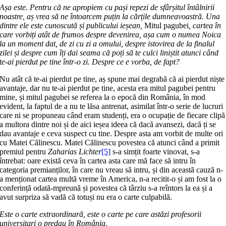
Așa este. Pentru că ne apropiem cu pași repezi de sfârșitul întâlnirii
noastre, aș vrea să ne întoarcem puțin la cărțile dumneavoastră. Una
dintre ele este cu­nos­cută și publicului ieșean,
Mitul pa­gu­bei
, cartea în
care vorbiți atât de frumos despre devenirea, așa cum o numea Noica
la un moment dat, de zi cu zi a omului, despre istovirea de la finalul
zilei și despre cum îți dai seama că poți să te culci liniștit atunci când
te-ai pierdut pe tine într-o zi. Despre ce e vor­ba, de fapt?
Nu atât că te-ai pierdut pe tine, aș spune mai degrabă că ai pierdut niște
avantaje, dar nu te-ai pierdut pe tine, acesta era mitul pagubei pentru
mine, și mitul pagubei se referea la o epocă din România, în mod
evident, la faptul de a nu te lăsa antrenat, asimilat într-o serie de lucruri
care ni se propuneau când eram studenți, era o ocupație de fiecare clipă
a multora dintre noi și de aici ieșea ideea că dacă avansezi, dacă ți se
dau avantaje e ceva suspect cu tine. Despre asta am vorbit de multe ori
cu Matei Călinescu. Matei Călinescu povestea că atunci când a primit
premiul pentru
Zaharias Lichter
[5]
s-a simțit foarte vino­vat, s-a
întrebat: oare există ceva în cartea asta care mă face să intru în
categoria pre­mianților, în care nu vreau să intru, și din această cauză n-
a menționat cartea multă vreme în America, n-a recitit-o și am fost la o
conferință odată-mpreună și povestea că târziu s-a reîntors la ea și a
avut surpriza să vadă că totuși nu era o carte culpabilă.
Este o carte extraordinară, este o carte pe care astăzi profesorii
universitari o predau în România.