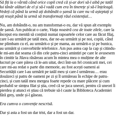
Să fiți la o vârstă când orice copil cred că și-ar dori să-l aibă pe tatăl
lui tânăr alături de el și să-l vadă cum era în tinerețe și să-l înțeleagă.
Vedeți că pâ­nă la urmă ați dobândit o șansă la care nu vă așteptați și
ați reușit până la ur­mă să transformați răul existențial…
Nu, am dobândit-o, nu am trans­for­mat-o eu, dar vă spun alt exemplu
de șansă. Am publicat o carte,
Viața noas­tră cea de toate zilele
, care la
început era menită să conțină numai rapoartele ce­lor care au făcut filaj,
care l-au urmărit pe tatăl meu, dar ne-au urmărit și pe noi, copiii, când
ne plimbam cu el, au ur­mărit-o și pe mama, au urmărit-o și pe bunica,
au urmărit și convorbirile tele­fonice. Am pus astea cap la cap și citin­du-
le mi-am dat seama că din cele patru-cinci amintiri pe care le avusesem
în cimitir la Jilava răsăreau acum în min­tea mea o mulțime de alte
lucruri pe ca­re părea că le-am uitat, deci într-un fel cro­nicarii mei, cei
care mi-au redat o parte din memorie, au fost acești oa­meni ai
Securității care l-au urmărit pe tatăl meu și care-l urmăreau… erau
două­zeci și patru de oameni pe zi și îl ur­mă­reau în echipe de patru-
cinci, și cum tatăl meu mergea foarte repede cu mare plăcere și cum
probabil se simțea filat și știa, cred că se juca uneori, pentru că une­ori îi
pierdea și atunci ei știau că tre­buie să-l caute la Biblioteca Academiei
fără greș, unde și-l găseau.
Era cumva o convenție nescrisă.
Dar și asta a fost un dar trist, dar a fost un dar.