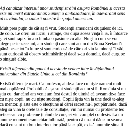
Ați canalizat interesul unor studenți străini asupra României și acesta
este un merit extraordinar. Sunteți o amba­sa­doa­re, în adevăratul sens
al cuvântului, a culturii noastre în spațiul american.
Mult prea puțin de cât aș fi vrut. Studenții americani ciugulesc de ici,
de colo. Le oferi un lucru, i-atrage, dar du­pă aceea viața îi ia, îi întoarce
și ei sunt rapizi în a schimba o pasiune cu alta. Nu știu cum se vor
alege peste zece ani, am studenți care sunt acum din Noua Zeelandă
până peste tot în lume și sunt curioasă de câte ori vin la mine și îi văd,
sunt curioasă să observ schimbările și da­că s-au domolit, dacă curg pe
o sin­gură albie.
Există diferențe din punctul acesta de vedere între învățământul
universitar din Statele Unite și cel din România?
Există diferențe mari. Ca profesor, ai de-a face cu niște oameni mult
mai co­pilăroși. Probabil că așa sunt studenții acum și în România și nu
știu eu, dar când am venit am fost destul de uimită că aveam de-a face
cu niște copii, nu cu niște studenți. Copiii ăștia vin la tine da­că te-aleg
ca mentor, și asta este o elec­țiune al cărei secret nu-l pot pătrunde, dacă
aleg să vină la orele tale de con­sul­tație, vin nu numai cu probleme teo­
re­tice sau cu probleme ținând de curs, ei vin complet confesiv. La un
anume mo­ment eram chiar tulburată, pentru că nu-mi dădeam seama
dacă eu sunt un bun interlocutor până la capăt, există anumite situații