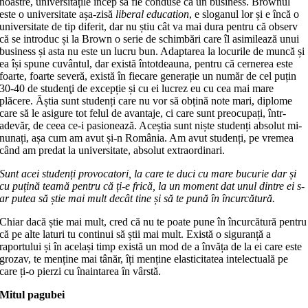
noastre, uni­­versitățile încep să fie conduse ca un bu­si­ness. Brownul
este o universita­te așa-zisă
liberal education
, e sloganul lor și e în­că o
universitate de tip diferit, dar nu știu cât va mai dura pentru că observ
că se introduc și la Brown o se­rie de schim­bări care îl asimilează unui
business și asta nu este un lucru bun. Adaptarea la lo­curile de muncă și
ea își spune cuvân­tul, dar există întotdeauna, pentru că cernerea este
foarte, foarte se­veră, există în fiecare generație un nu­măr de cel puțin
30-40 de studenţi de excepție și cu ei lucrez eu cu cea mai ma­re
plăcere. Ăștia sunt studenți care nu vor să obți­nă note mari, diplome
care să le asigure tot felul de avantaje, ci care sunt preo­cu­pați, într-
adevăr, de ceea ce-i pa­sionează. Aceștia sunt niște studenți absolut mi­
nu­nați, așa cum am avut și-n România. Am avut studenți, pe vremea
când am predat la universitate, absolut extraor­dinari.
Sunt acei studenți provocatori, la ca­re te duci cu mare bucurie dar și
cu pu­țină teamă pentru că ți-e frică, la un moment dat unul dintre ei s-
ar putea să știe mai mult decât tine și să te pună în încurcătură.
Chiar dacă știe mai mult, cred că nu te poate pune în încurcătură pentru
că pe alte laturi tu continui să știi mai mult. Există o siguranță a
raportului și în același timp există un mod de a învăța de la ei care este
grozav, te menține mai tânăr, îți menține elasticitatea intelec­tuală pe
care ți-o pierzi cu înaintarea în vârstă.
Mitul pagubei