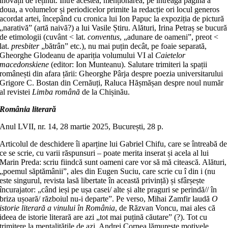
inovații de reținut. Între acestea, menționarea, pe întreaga pagină a
doua, a volumelor și periodicelor primite la redacție ori locul generos
acordat artei, începând cu cronica lui Ion Papuc la expoziția de pictură
„narativă” (artă naivă?) a lui Vasile Știru. Alături, Irina Petraș se bucură
de etimologii (cuvânt < lat.
conventus
, „adunare de oameni”, preot <
lat.
presbiter
„bătrân” etc.), nu mai puțin decât, pe foaie separată,
Gheorghe Glodeanu de apariția volumului VI al
Caietelor
macedonskiene
(editor: Ion Munteanu). Salutare trimiteri la spații
românești din afara țării: Gheorghe Pârja despre poezia universitarului
Grigore C. Bostan din Cernăuți, Raluca Hășmășan despre noul număr
al revistei
Limba română
de la Chișinău.
România literară
Anul LVII, nr. 14, 28 martie 2025, București, 28 p.
Articolul de deschidere îi aparține lui Gabriel Chifu, care se întreabă de
ce se scrie, cu varii răspunsuri – poate merita inserat și acela al lui
Marin Preda: scriu fiindcă sunt oameni care vor să mă citească. Alături,
„poemul săptămânii”, ales din Eugen Suciu, care scrie cu î din i (nu
este singurul, revista lasă libertate în această privință) și sfârșește
încurajator: „când ieși pe ușa casei/ alte și alte praguri se perindă// în
briza ușoară/ războiul nu-i departe”. Pe verso, Mihai Zamfir laudă
O
istorie literară a vinului în România
, de Răzvan Voncu, mai ales că
ideea de istorie literară are azi „tot mai puțină căutare” (?). Tot cu
trimitere la mentalitățile de azi, Andrei Cornea lămurește motivele