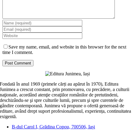
Save my name, email, and website in this browser for the next
time I comment.
Fondată în anul 1969 (primele cărți au apărut în 1970), Editura
Junimea a crescut constant, prin promovarea, cu precădere, a culturii
naţionale, acordând atenţie creaţiilor românilor de pretutindeni,
deschizându-se şi spre culturile lumii, precum şi spre curentele de
gândire contemporană. Junimea vă propune o ofertă generoasă de
editare, având drept suport profesionalismul, experiența, continuitatea
exigentă.
B-dul Carol I, Grădina Copou, 700506, Iași