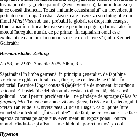
fost naționalist și „deloc patriot” (Sever Voinescu), lămurindu-ni-se și
în ce constă distincția. Totuși „miturile ceaușismului” au „reverberații
peste decenii”, după Cristian Vasile, care inserează și o fotografie din
filmul
Mihai Viteazul
, luat, probabil la global, tot drept mit ceaușist.
Umor amar în rubrica de diverse de pe ultima pagină, dar mai ales în
motoul întregului număr, de pe prima: „În capitalism omul este
exploatat de către om. În comunism este exact invers” (John Kenneth
Galbraith).
Hermannstädter Zeitung
An 58, nr. 2.903, 7 martie 2025, Sibiu, 8 p.
Săptămânal în limba germană, în principiu generalist, de fapt bine
structurat ca ghid cultural, axat, firește, pe cetatea de pe Cibin. În
editorial, Beatrice Ungar constată (ne)fericirile de moment, bucurându-
se totuși că Paștele îl celebrăm anul acesta cu toții odată, chiar dacă
politicul – votul pentru prezidențiale – ne pândește de aproape (
Alles ist
(un)möglich
). Tot ea consemnează omagierea, la 65 de ani, a teologulu
Stefan Tabler de la Universitatea „Lucian Blaga”, ca o „punte între
culturi și confesiuni”. „Într-o clipire” – de fapt, pe trei coloane – se face
agenda culturală pe șapte zile, evenimentului expozițional Tonitza
reproducându-i-se și afișul – un cald dublu portret, mamă și copil.
Hyperion