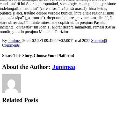
condamnării lui Socrate, propunând, sociologic, conceptul de „presiun
îndelungată a mediului” (care a fost învățat să urască). Irina Petraș
publică și aici, tratând despre vorbele bunicii, între altele regionalismul
„a țipa/ a țâpa” („a arunca”), drept unul dintre „cuvintele-madlenă”, în
stare să readucă în minte miresmele copilăriei. În preajma Paștelui,
incitantă „divagația” lui Ioan T. Morar despre samariteni, rămași 850 la
număr, și tot în preajma Muntelui Garizim.
By
Junimea
|
2026-02-23T09:45:55+02:00
11 mai 2025
|
Scriptor
|
0
Comments
Share This Story, Choose Your Platform!
Facebook
X
Bluesky
Reddit
LinkedIn
WhatsApp
Telegram
Tumblr
Xing
Email
Copy
About the Author:
Junimea
Link
Related Posts