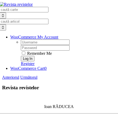
Skip
Search
to
for:
content
Search
for:
WooCommerce My Account
Username:
Password:
Remember Me
Register
WooCommerce Cart
0
Anteriorul
Următorul
Revista revistelor
Ioan RĂDUCEA