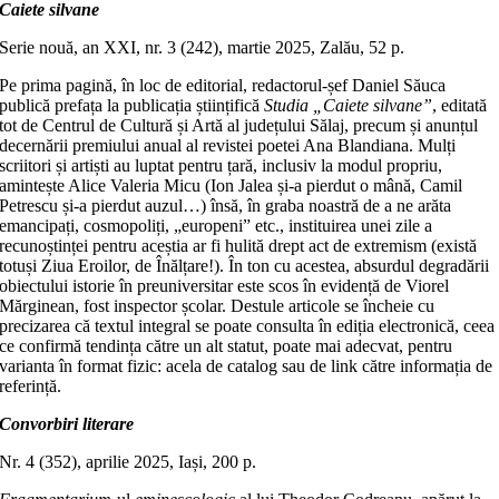
Caiete silvane
Serie nouă, an XXI, nr. 3 (242), martie 2025, Zalău, 52 p.
Pe prima pagină, în loc de editorial, redactorul-șef Daniel Săuca
publică prefața la publicația științifică
Studia „Caiete silvane”
, editată
tot de Centrul de Cultură și Artă al județului Sălaj, precum și anunțul
decernării premiului anual al revistei poetei Ana Blandiana. Mulți
scriitori și artiști au luptat pentru țară, inclusiv la modul propriu,
amintește Alice Valeria Micu (Ion Jalea și-a pierdut o mână, Camil
Petrescu și-a pierdut auzul…) însă, în graba noastră de a ne arăta
emancipați, cosmopoliți, „europeni” etc., instituirea unei zile a
recunoștinței pentru aceștia ar fi hulită drept act de extremism (există
totuși Ziua Eroilor, de Înălțare!). În ton cu acestea, absurdul degradării
obiectului istorie în preuniversitar este scos în evidență de Viorel
Mărginean, fost inspector școlar. Destule articole se încheie cu
precizarea că textul integral se poate consulta în ediția electronică, ceea
ce confirmă tendința către un alt statut, poate mai adecvat, pentru
varianta în format fizic: acela de catalog sau de link către informația de
referință.
Convorbiri literare
Nr. 4 (352), aprilie 2025, Iași, 200 p.