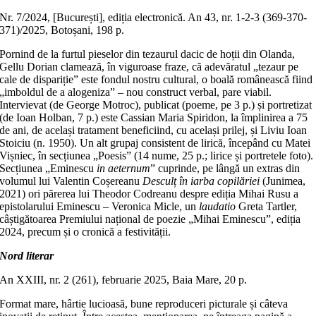
Nr. 7/2024, [București], ediția electronică. An 43, nr. 1-2-3 (369-370-
371)/2025, Botoșani, 198 p.
Pornind de la furtul pieselor din tezaurul dacic de hoții din Olanda,
Gellu Dorian clamează, în viguroase fraze, că adevăratul „tezaur pe
cale de dispariție” este fondul nostru cultural, o boală românească fiind
„imboldul de a alogeniza” – nou construct verbal, pare viabil.
Intervievat (de George Motroc), publicat (poeme, pe 3 p.) și portretizat
(de Ioan Holban, 7 p.) este Cassian Maria Spiridon, la împlinirea a 75
de ani, de același tratament beneficiind, cu același prilej, și Liviu Ioan
Stoiciu (n. 1950). Un alt grupaj consistent de lirică, începând cu Matei
Vișniec, în secțiunea „Poesis” (14 nume, 25 p.; lirice și portretele foto).
Secțiunea „Eminescu
in aeternum
” cuprinde, pe lângă un extras din
volumul lui Valentin Coșereanu
Desculț în iarba copilăriei
(Junimea,
2021) ori părerea lui Theodor Codreanu despre ediția Mihai Rusu a
epistolarului Eminescu – Veronica Micle, un
laudatio
Greta Tartler,
câștigătoarea Premiului național de poezie „Mihai Eminescu”, ediția
2024, precum și o cronică a festivității.
Nord literar
An XXIII, nr. 2 (261), februarie 2025, Baia Mare, 20 p.
Format mare, hârtie lucioasă, bune reproduceri picturale și câteva