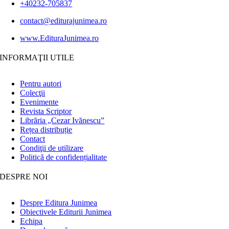
+40232-705837
contact@editurajunimea.ro
www.EdituraJunimea.ro
INFORMAŢII UTILE
Pentru autori
Colecţii
Evenimente
Revista Scriptor
Librăria „Cezar Ivănescu”
Rețea distribuție
Contact
Condiţii de utilizare
Politică de confidențialitate
DESPRE NOI
Despre Editura Junimea
Obiectivele Editurii Junimea
Echipa