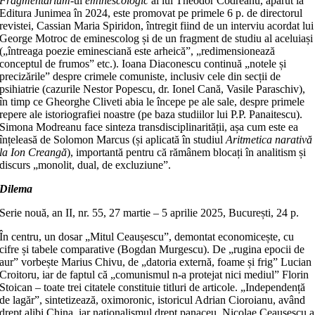
Fragmentarium
-ul
eminescologic
al lui Theodor Codreanu, apărut la
Editura Junimea în 2024, este promovat pe primele 6 p. de directorul
revistei, Cassian Maria Spiridon, întregit fiind de un interviu acordat lui
George Motroc de eminescolog și de un fragment de studiu al aceluiași
(„întreaga poezie eminesciană este arheică”, „redimensionează
conceptul de frumos” etc.). Ioana Diaconescu continuă „notele și
precizările” despre crimele comuniste, inclusiv cele din secții de
psihiatrie (cazurile Nestor Popescu, dr. Ionel Cană, Vasile Paraschiv),
în timp ce Gheorghe Cliveti abia le începe pe ale sale, despre primele
repere ale istoriografiei noastre (pe baza studiilor lui P.P. Panaitescu).
Simona Modreanu face sinteza transdisciplinarității, așa cum este ea
înțeleasă de Solomon Marcus (și aplicată în studiul
Aritmetica narativă
la Ion Creangă
), importantă pentru că rămânem blocați în analitism și
discurs „monolit, dual, de excluziune”.
Dilema
Serie nouă, an II, nr. 55, 27 martie – 5 aprilie 2025, București, 24 p.
În centru, un dosar „Mitul Ceaușescu”, demontat economicește, cu
cifre și tabele comparative (Bogdan Murgescu). De „rugina epocii de
aur” vorbește Marius Chivu, de „datoria externă, foame și frig” Lucian
Croitoru, iar de faptul că „comunismul n-a protejat nici mediul” Florin
Stoican – toate trei citatele constituie titluri de articole. „Independență
de lagăr”, sintetizează, oximoronic, istoricul Adrian Cioroianu, având
drept alibi China, iar naționalismul drept panaceu. Nicolae Ceaușescu a