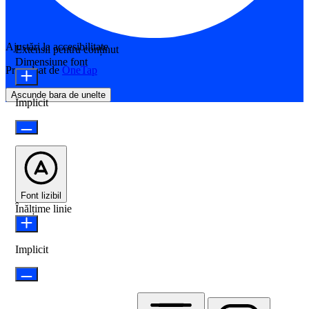
Ajustări la accesibilitate
Extensii pentru conținut
Dimensiune font
Propulsat de
OneTap
Ascunde bara de unelte
Implicit
Font lizibil
Înălțime linie
Implicit