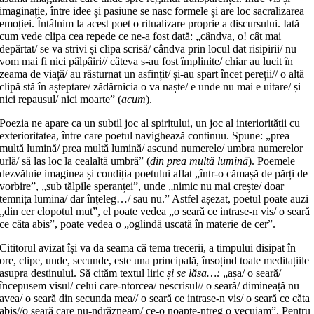
imaginație, între idee și pasiune se nasc formele și are loc sacralizarea
emoției. Întâlnim la acest poet o ritualizare proprie a discursului. Iată
cum vede clipa cea repede ce ne-a fost dată: „cândva, o! cât mai
depărtat/ se va strivi și clipa scrisă/ cândva prin locul dat risipirii/ nu
vom mai fi nici pâlpâiri// câteva s-au fost împlinite/ chiar au lucit în
zeama de viață/ au răsturnat un asfințit/ și-au spart încet pereții// o altă
clipă stă în așteptare/ zădărnicia o va naște/ e unde nu mai e uitare/ și
nici repausul/ nici moarte” (
acum
).
Poezia ne apare ca un subtil joc al spiritului, un joc al interiorității cu
exterioritatea, între care poetul navighează continuu. Spune: „prea
multă lumină/ prea multă lumină/ ascund numerele/ umbra numerelor
urlă/ să las loc la cealaltă umbră” (
din prea multă lumină
). Poemele
dezvăluie imaginea și condiția poetului aflat „într-o cămașă de părți de
vorbire”, „sub tălpile speranței”, unde „nimic nu mai crește/ doar
temnița lumina/ dar înțeleg…/ sau nu.” Astfel așezat, poetul poate auzi
„din cer clopotul mut”, el poate vedea „o seară ce intrase-n vis/ o seară
ce căta abis”, poate vedea o „oglindă uscată în materie de cer”.
Cititorul avizat își va da seama că tema trecerii, a timpului disipat în
ore, clipe, unde, secunde, este una principală, însoțind toate meditațiile
asupra destinului. Să cităm textul liric
și se lăsa…:
„așa/ o seară/
începusem visul/ celui care-ntorcea/ nescrisul// o seară/ dimineață nu
avea/ o seară din secunda mea// o seară ce intrase-n vis/ o seară ce căta
abis//o seară care nu-ndrăzneam/ ce-o noapte-ntreg o vecuiam”. Pentru