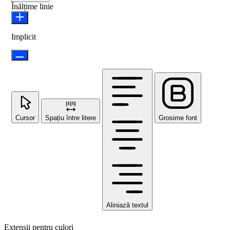
Înălțime linie
Implicit
Cursor
Spațiu între litere
Grosime font
Aliniază textul
Extensii pentru culori