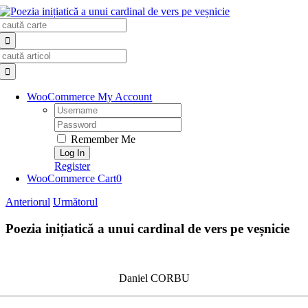
Skip
Search
to
for:
content
Search
for:
WooCommerce My Account
Username:
Password:
Remember Me
Register
WooCommerce Cart
0
Anteriorul
Următorul
Poezia inițiatică a unui cardinal de vers pe veșnicie
Daniel CORBU