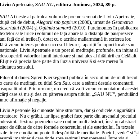
Liviu Apetroaie,
SAU NU
, editura Junimea, 2024, 89 p.
SAU NU
este al patrulea volum de poeme semnat de Liviu Apetroaie,
după cel de debut,
Alegorii sub papirus
(2000), urmat de
Geometria
deșertului
(2004) și
Oglinda sumară
(2010). Parcimonios în publicarea
textelor sale lirice (volumul de față apare la o distanță de paisprezece
ani față de al treilea!), dotat cu o acribie mallarméană în scrierea lor,
fără vreun interes pentru succesul literar și apariții în topuri locale sau
naționale, Liviu Apetroaie e un poet al meditației profunde, un inițiat al
descoperirii valorilor lumii interioare și mai ales al întâlnirii cu Celălalt.
El știe că poezia face parte din iluzia universală și este mereu în
căutarea sensului.
Filosoful danez Søren Kierkegaard publica în secolul nu de mult trecut
o carte de meditații cu titlul
Sau Sau
, care a stârnit destule comentarii
asupra titlului. Prin urmare, nu cred că va fi vreun comentator al acestei
cărți care să nu-și dea cu părerea asupra titlului „SAU NU”, pendulând
între afirmație și negație.
Liviu Apetroaie își cunoaște bine structura, dar și codicele singurătății
creatoare. Nu e grăbit, iar lipsa grabei face parte din arsenalul poetului
adevărat. Textura poemelor sale conține mult abstract, însă un abstract
ușor de diluat de către formele concretului și ale esteticului. În textele
sale lirice emoția nu poate fi despărțită de meditație. Poetul „vede” și își
asumă imaginarul care tinde spre regimul transparenței. Între vis și