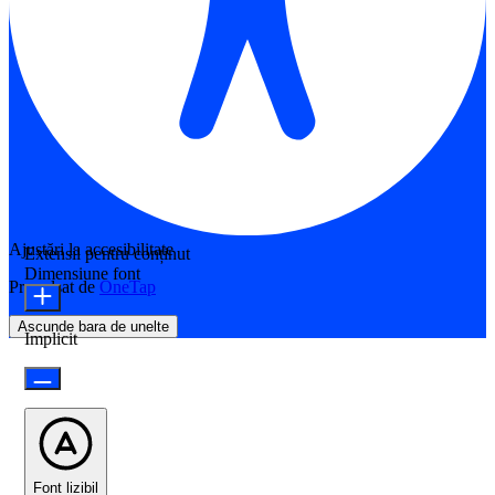
Ajustări la accesibilitate
Extensii pentru conținut
Dimensiune font
Propulsat de
OneTap
Ascunde bara de unelte
Implicit
Font lizibil