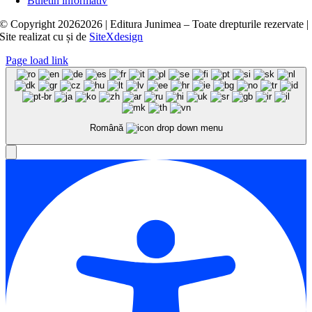
Buletin informativ
© Copyright
20262026 | Editura Junimea – Toate drepturile rezervate |
Site realizat cu
și
de
SiteXdesign
Page load link
Română