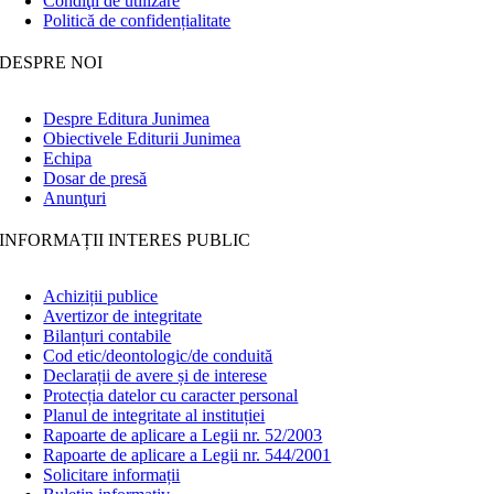
Condiţii de utilizare
Politică de confidențialitate
DESPRE NOI
Despre Editura Junimea
Obiectivele Editurii Junimea
Echipa
Dosar de presă
Anunţuri
INFORMAȚII INTERES PUBLIC
Achiziții publice
Avertizor de integritate
Bilanțuri contabile
Cod etic/deontologic/de conduită
Declarații de avere și de interese
Protecția datelor cu caracter personal
Planul de integritate al instituției
Rapoarte de aplicare a Legii nr. 52/2003
Rapoarte de aplicare a Legii nr. 544/2001
Solicitare informații