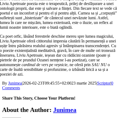
Liviu Apetroaie poezia este o terapeutică, prilej de desfășurare a unei
ontologii proprii, dar este și salvare a ființei. Din fiecare text se vede că
poetul e un inconfort și pentru el și pentru alții. Carnea sa și „corpuștii”
sufletești sunt „histerizate” de cântecul unei nevăzute lumi. Astfel,
lumea în care ne mișcăm, lumea exterioară, este o iluzie, un reflex al
lumii noastre interioare, este o biată oglindă.
Ca poet orfic, lăsând ferestrele deschise mereu spre lumea magicului,
Liviu Apetroaie oferă cititorului impresia căutării în permanență a unei
ușițe întru părăsirea realului agresiv și întâmpinarea transcendenței. Cu
o poezie existențialistă meditativă, gravă, în care de multe ori tronează
înserarea, Liviu Apetroaie, ieșean dar cu rădăcini ozaniste (poate și
pietrele de pe prundul Ozanei nemțene l-au poetizat), care se
autonumește
cardinal de vers pe veșnicie
, ne oferă prin
SAU NU
o
carte de înaltă sensibilitate și profunzime, o izbândă lirică a sa și a
poeziei de azi.
By
Junimea
|
2026-02-23T09:45:55+02:00
23 martie 2025
|
Scriptor
|
0
Comments
Share This Story, Choose Your Platform!
Facebook
X
Bluesky
Reddit
LinkedIn
WhatsApp
Telegram
Tumblr
Xing
Email
Copy
About the Author:
Junimea
Link