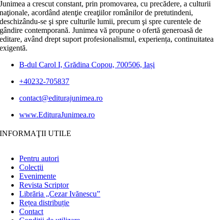
Junimea a crescut constant, prin promovarea, cu precădere, a culturii
naţionale, acordând atenţie creaţiilor românilor de pretutindeni,
deschizându-se şi spre culturile lumii, precum şi spre curentele de
gândire contemporană. Junimea vă propune o ofertă generoasă de
editare, având drept suport profesionalismul, experiența, continuitatea
exigentă.
B-dul Carol I, Grădina Copou, 700506, Iași
+40232-705837
contact@editurajunimea.ro
www.EdituraJunimea.ro
INFORMAŢII UTILE
Pentru autori
Colecţii
Evenimente
Revista Scriptor
Librăria „Cezar Ivănescu”
Rețea distribuție
Contact