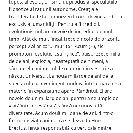
topos, al evoluțio­nismu­lui, produs al speculațiilor
filosofice al rațiunii autonome. Creația e
transferată de la Dumnezeu la om, devine atributul
exclusiv al umanității. Pentru a fi cre­di­bil,
evoluționismul are nevoie de incre­di­bil de mult
timp. Atât de mult, încât tre­ce dincolo de orizontul
perceptiv al ori­că­rui muritor. Acum (?!), zic
promotorii evoluției „științifice”, paisprezece miliar­
de de ani, explozia, neașteptată de ni­meni, a
sâmburelui minuscul de materie din veșnicie a
născut Universul. La nouă miliarde de ani de la
spectaculosul eveni­ment, undeva într-o margine a
materiei în expansiune apare Pământul. El are
nevoie de un miliard de ani pentru a se umple de
viață într-o nesfârșită și încă ne­cunoscută
diversitate. Acum două milioane de ani, dintr-o
formă de viață ani­malică se dezvoltă Homo
Erectus, fiin­ța responsabilă cu verticala dintre