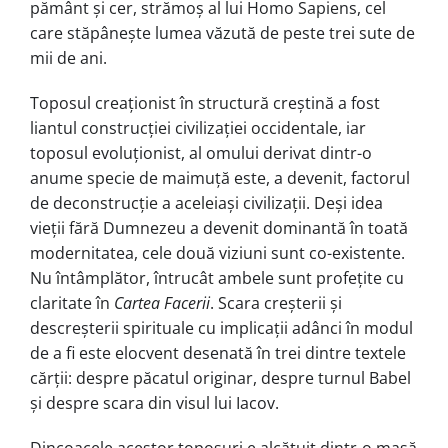
pământ și cer, strămoș al lui Homo Sapiens, cel
care stăpânește lumea văzută de peste trei sute de
mii de ani.
Toposul creaționist în structură creș­tină a fost
liantul construcției civili­za­ției occidentale, iar
toposul evoluțio­nist, al omului derivat dintr-o
anume spe­cie de maimuță este, a devenit, fac­torul
de deconstrucție a aceleiași civili­zații. Deși idea
vieții fără Dumnezeu a devenit dominantă în toată
moderni­ta­tea, cele două viziuni sunt co-existente.
Nu întâmplător, întrucât ambele sunt profețite cu
claritate în
Cartea Facerii
. Scara creșterii și
descreșterii spirituale cu implicații adânci în modul
de a fi este elocvent desenată în trei dintre textele
cărții: despre păcatul originar, despre tur­nul Babel
și despre scara din visul lui Iacov.