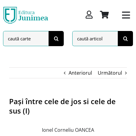
Skip
to
content
Search
Search
for:
for:
Anteriorul
Următorul
Paşi între cele de jos si cele de
sus (I)
Ionel Corneliu OANCEA