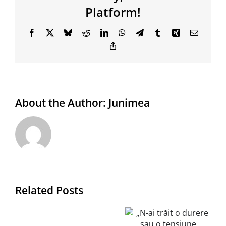
Platform!
Facebook
X
Bluesky
Reddit
LinkedIn
WhatsApp
Telegram
Tumblr
Xing
Email
Copy
Link
About the Author:
Junimea
(să
„N-ai trăit
Related Posts
fiu
o durere
materie,
sau o