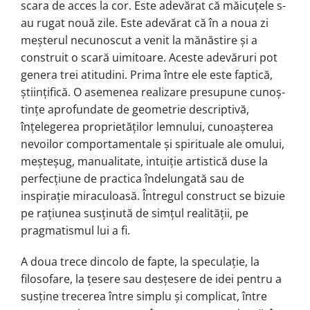
scara de acces la cor. Este adevărat că măicuțele s-
au ru­gat nouă zile. Este adevărat că în a noua zi
meșterul necunoscut a venit la mănăs­ti­re și a
construit o scară uimitoare. Aceste adevăruri pot
genera trei ati­tu­dini. Prima între ele este faptică,
științi­fi­că. O asemenea realizare presupune cu­noș­
tințe aprofundate de geometrie des­crip­tivă,
înțelegerea proprietăților lem­nu­lui, cunoașterea
nevoilor comporta­men­tale și spirituale ale omului,
meș­teșug, manualitate, intuiție artistică duse la
perfecțiune de practica îndelungată sau de
inspirație miraculoasă. Întregul construct se bizuie
pe rațiunea susținută de simțul realității, pe
pragmatismul lui a fi.
A doua trece dincolo de fapte, la spe­culație, la
filosofare, la țesere sau des­țesere de idei pentru a
susține trecerea în­tre simplu și complicat, între