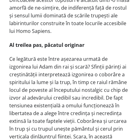
Dincoacele acestor toposuri e alcă­tuit dintr-o masă
amorfă de ne-simțire, de indiferență față de rostul
și sensul lu­mii dominată de scările trupești ale
labirinturilor construite în toate locurile accesibile
lui Homo Sapiens.
Al treilea pas, păcatul originar
Ce legătură este între așezarea ur­ma­­tă de
izgonirea lui Adam din rai și scară? Sfinții părinți ai
creștinătății in­ter­pre­tea­ză izgonirea o coborâre a
spiri­tu­lui la lume și la trup, în timp ce raiul rămâne
locul de poveste al începutului nostalgic cu chip de
izvor al adevărului cre­dibil sau incredibil. De fapt
ten­siu­nea existen­ția­lă a omului funcționează în
libertatea de a alege între credința și necredința
extin­să la toate faptele vieții. Coborârea și urcarea
în trup și cu tru­pul unește pă­mân­tul și cerul prin
ver­ti­cala din­lăun­trul ființei. Scara, în aceas­tă