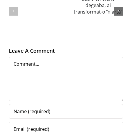
să
tensiune
o
degeaba, ai
iau
transformat-
de
o în artă”
la
Leave A Comment
capăt)
Comment