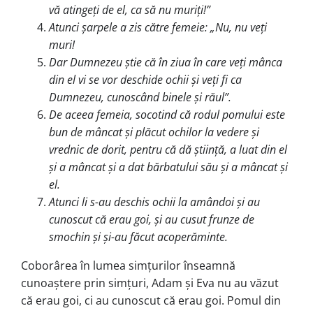
vă atingeți de el, ca să nu muriți!”
Atunci șarpele a zis către femeie: „Nu, nu veți
muri!
Dar Dumnezeu știe că în ziua în care veți mânca
din el vi se vor des­chi­de ochii și veți fi ca
Dumnezeu, cunos­când binele și răul”.
De aceea femeia, socotind că rodul pomului este
bun de mâncat și plă­cut ochilor la vedere și
vrednic de dorit, pentru că dă știință, a luat din el
și a mâncat și a dat bărbatului său și a mân­cat și
el.
Atunci li s-au deschis ochii la amân­doi și au
cunoscut că erau goi, și au cusut frunze de
smochin și și-au făcut acoperăminte.
Coborârea în lumea simțurilor în­seamnă
cunoaștere prin simțuri, Adam și Eva nu au văzut
că erau goi, ci au cu­nos­cut că erau goi. Pomul din