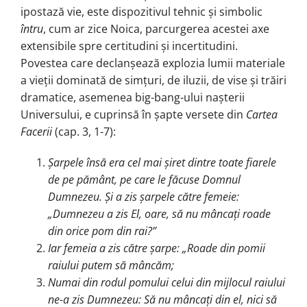
ipostază vie, este dispozitivul tehnic și simbolic
întru
, cum ar zice Noica, parcurgerea acestei axe
extensibile spre certitudini și incerti­tu­dini.
Povestea care declanșează explo­zia lumii mate­ria­le
a vieții dominată de simțuri, de iluzii, de vise și trăiri
drama­tice, ase­me­nea big-bang-ului nașterii
Universului, e cuprinsă în șapte versete din
Cartea
Facerii
(cap. 3, 1-7):
Șarpele însă era cel mai șiret dintre toate fiarele
de pe pământ, pe care le făcuse Domnul
Dumnezeu. Și a zis șarpele către femeie:
„Dumnezeu a zis El, oare, să nu mâncați roade
din orice pom din rai?”
Iar femeia a zis către șarpe: „Roa­de din pomii
raiului putem să mân­căm;
Numai din rodul pomului celui din mijlocul raiului
ne-a zis Dumnezeu: Să nu mâncați din el, nici să