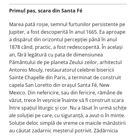
Primul pas, scara din Santa Fé
Marea pată roșie, semnul furtu­nilor persistente pe
Jupiter, a fost descoperită în anul 1665. Ea aproape
a dispărut din orizontul percepției până în anul
1878 când, practic, a fost redescoperită. În ace­lași
an, fără legătură cu pata de di­men­siunea
Pământului de pe planeta Zeului zeilor, arhitectul
Antonio Mouly, restauratorul celebrei bisericii
Sainte Chapelle din Paris, a terminat de construit
capela San Loretto din orașul Santa Fé, New
Mexico. Din nefericire, sau din fericire, rămâne de
văzut, trece în veșnicie înainte să fi construit scara
în­tre spațiul liturgic și cor. Nu a lăsat în ur­mă schițe
ale soluției pe care, cu sigu­ran­ță, a avut-o în minte.
Soluție deloc sim­plă de vreme ce maicile mănăstirii
au căutat zadarnic meșterul potrivit. Zădăr­ni­cia