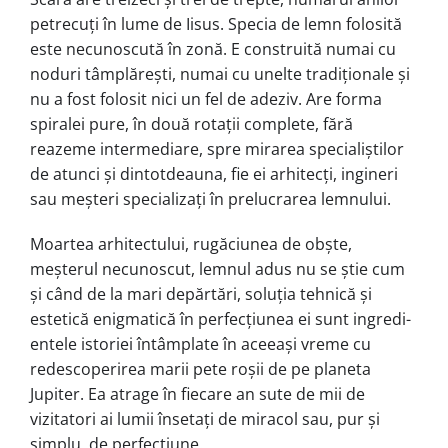
petrecuți în lume de Iisus. Spe­cia de lemn folosită
este necunoscută în zonă. E construită numai cu
noduri tâm­plărești, numai cu unelte tradi­țio­na­le și
nu a fost folosit nici un fel de adeziv. Are forma
spiralei pure, în două rotații com­plete, fără
reazeme intermediare, spre mirarea specialiștilor
de atunci și din­totdeauna, fie ei arhitecți, ingineri
sau meșteri specializați în prelucrarea lemnului.
Moartea arhitectului, rugăciunea de obș­te,
meșterul necunoscut, lemnul adus nu se știe cum
și când de la mari de­părtări, soluția tehnică și
estetică enig­ma­tică în perfecțiunea ei sunt ingre­di­
en­tele istoriei întâmplate în aceeași vreme cu
redescoperirea marii pete roșii de pe planeta
Jupiter. Ea atrage în fiecare an sute de mii de
vizitatori ai lumii însetați de miracol sau, pur și
simplu, de perfecțiune.