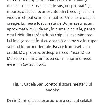
despre cele de jos și cele de sus, despre viață și
moar­te, despre necunoscutul din trecut și cel din
viitor, în chipul scărilor ini­ția­tice. Unul este despre
creație. Lumea a fost creată de Dumnezeu, acum
apro­ximativ 7500 de ani, în numai cinci zile, pen­tru
omul zidit din țărână după chi­pul și asemănarea
Lui în a șasea zi. În și cu această viziune s-a întrupat
sufletul lumii occidentale. Ea are frumusețea in­
credibilă a proorociei despre trecut înscrisă de
Moise, omul lui Dumnezeu cum îl supranumesc
evreii, în
Cartea Facerii
.
Fig. 1. Capela San Loretto și scara meșterului
anonim
Din înlăuntrul acestei proorocii a cres­cut celălalt