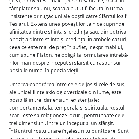
și ea, o do­ve­desc măicuțele din Santa Fé, reală. În­
tâm­plător sau nu, scara a putut fi făcută în urma
insistentelor rugăciuni ale obștii către Sfântul Iosif
Teslarul. Ex-ten­siu­nea poveștilor tainice cuprinde
afinita­tea dintre știință și credință sau, dimpo­tri­vă,
opoziția dintre știință și credință. În ambele cazuri,
ceea ce este mai de preț în suflet, inexprimabilul,
cum spune Platon, ne obligă la formularea între­bă­
ri­lor mari despre început și sfârșit cu răs­punsuri
posibile numai în poezia vieții.
Urcarea-coborârea între cele de jos și cele de sus,
ale unicei ființe axiologic ver­ti­cale din lume, este
posibilă în trei di­men­siuni existențiale:
comportamen­ta­lă, temporală și spirituală. Rostul
scării este să relaționeze locuri, pentru toate ce­le
trei dimensiuni, între un început și un sfârșit.
Înlăuntrul rostului are înțe­le­suri tulburătoare. Sunt
numai două to­po­suri indiferente cotidianități