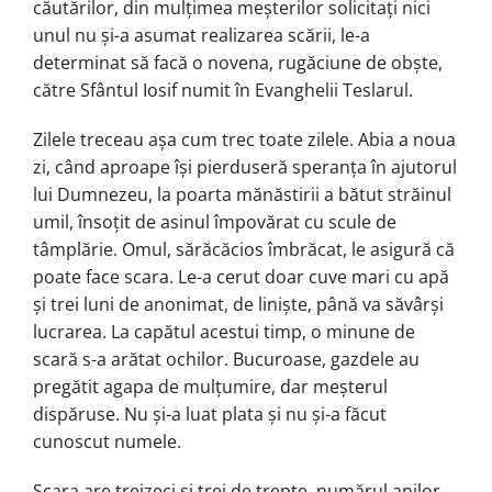
căutărilor, din mulțimea meșterilor so­licitați nici
unul nu și-a asumat reali­za­rea scării, le-a
determinat să facă o no­ve­na, rugăciune de obște,
către Sfântul Iosif numit în Evanghelii Teslarul.
Zilele treceau așa cum trec toate zilele. Abia a noua
zi, când aproape își pier­du­seră speranța în ajutorul
lui Dumnezeu, la poarta mănăstirii a bătut străinul
umil, însoțit de asinul împo­vă­rat cu scule de
tâmplărie. Omul, sărăcă­cios îmbrăcat, le asigură că
poate face sca­ra. Le-a cerut doar cuve mari cu apă
și trei luni de anonimat, de liniște, până va să­vârși
lucrarea. La capătul acestui timp, o minune de
scară s-a arătat ochilor. Bucu­roase, gazdele au
pregătit agapa de mulțumire, dar meșterul
dispăruse. Nu și-a luat plata și nu și-a făcut
cunoscut numele.
Scara are treizeci și trei de trepte, nu­mă­rul anilor