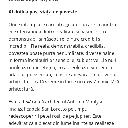
Al doilea pas, viața de poveste
Orice întâmplare care atrage atenția are înlăuntrul
ei ex-tensiunea dintre rea­li­tate și basm, dintre
demonstrabil și năs­cocire, dintre credibil și
incredibil. Fie reală, demonstrabilă, credibilă,
povestea poate purta nenumărate, diverse haine,
în forma închipuirilor sensibile, subiec­ti­ve. Ele nu-i
anulează concretețea, i-o aureolează. Suntem în
adâncul poeziei sau, la fel de adevărat, în universul
arhi­tecturii, câtă vreme în lume nu există nimic fără
arhitectură.
Este adevărat că arhitectul Antonio Mouly a
finalizat capela San Loretto pe timpul
redescoperirii petei roșii de pe Jupiter. Este
adevărat că a plecat din lu­me înainte să realizeze