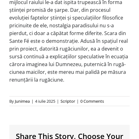
mijlocul raiului le-a dat ispita trupească în forma
ști­inței promisă de șarpe. Dar, din pro­ce­sul
evoluției faptelor științei și specu­la­țiilor filosofice
pricinuite de ele, nostal­gia paradisului nu s-a
pierdut, ci doar a căpătat forme diferite. Scara din
Sante Fé este o demonstrație. Adusă în spațiul real
prin proiect, datorită rugăciunilor, ea a devenit o
sursă continuă a explica­ții­lor speculative în ecuația
cărora imagi­nea lui Dumnezeu, puternică în rugă­
ciu­nea maicilor, este mereu mai palidă pe măsura
renunțării la rugăciune.
By
Junimea
|
4 iulie 2025
|
Scriptor
|
0 Comments
Share This Story, Choose Your