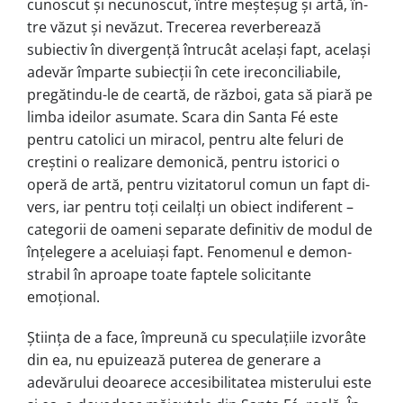
cunos­cut și necunoscut, între meșteșug și artă, în­
tre văzut și nevăzut. Trecerea reverbe­rea­ză
subiectiv în divergență întrucât ace­lași fapt, același
adevăr împarte su­bi­ecții în cete ireconciliabile,
pregătin­du-le de ceartă, de război, gata să piară pe
lim­ba ideilor asumate. Scara din Santa Fé este
pentru catolici un miracol, pentru alte feluri de
creștini o realizare de­mo­ni­că, pentru istorici o
operă de ar­tă, pen­tru vizitatorul comun un fapt di­
vers, iar pentru toți ceilalți un obiect in­dife­rent –
categorii de oameni se­pa­rate defi­ni­tiv de modul de
înțelegere a ace­lu­iași fapt. Fenomenul e demon­
stra­bil în aproa­­pe toate faptele solici­tante
emoțional.
Știința de a face, împreună cu spe­cu­lațiile izvorâte
din ea, nu epuizează pute­rea de generare a
adevărului deoarece ac­ce­sibilitatea misterului este