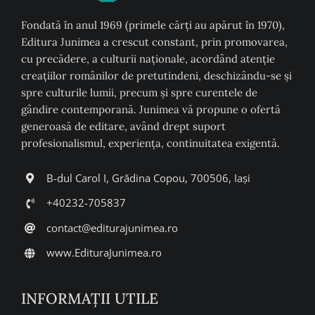
Fondată în anul 1969 (primele cărți au apărut în 1970),
Editura Junimea a crescut constant, prin promovarea,
cu precădere, a culturii naţionale, acordând atenţie
creaţiilor românilor de pretutindeni, deschizându-se şi
spre culturile lumii, precum şi spre curentele de
gândire contemporană. Junimea vă propune o ofertă
generoasă de editare, având drept suport
profesionalismul, experiența, continuitatea exigentă.
B-dul Carol I, Grădina Copou, 700506, Iași
+40232-705837
contact@editurajunimea.ro
www.EdituraJunimea.ro
INFORMAŢII UTILE