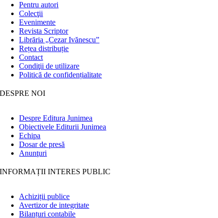
Pentru autori
Colecţii
Evenimente
Revista Scriptor
Librăria „Cezar Ivănescu”
Rețea distribuție
Contact
Condiţii de utilizare
Politică de confidențialitate
DESPRE NOI
Despre Editura Junimea
Obiectivele Editurii Junimea
Echipa
Dosar de presă
Anunţuri
INFORMAȚII INTERES PUBLIC
Achiziții publice
Avertizor de integritate
Bilanțuri contabile