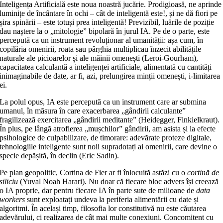
Inteligența Artificială este noua noastră jucărie. Prodigioasă, ne aprinde
luminițe de încântare în ochi – cât de inteligentă este!, și ne dă fiori pe
șira spinării – este totuși prea inteligentă! Previzibil, luările de poziție
dau naștere la o „mitologie” bipolară în jurul IA. Pe de o parte, este
percepută ca un instrument revoluționar al umanității: așa cum, în
copilăria omenirii, roata sau pârghia multiplicau înzecit abilitățile
naturale ale picioarelor și ale mâinii omenești (Leroi-Gourham),
capacitatea calculantă a inteligenței artificiale, alimentată cu cantități
inimaginabile de date, ar fi, azi, prelungirea minții omenești, i-limitarea
ei.
La polul opus, IA este percepută ca un instrument care ar submina
umanul, în măsura în care exacerbarea „gândirii calculante”
fragilizează exercitarea „gândirii meditante” (Heidegger, Finkielkraut).
În plus, pe lângă atrofierea „mușchilor” gândirii, am asista și la efecte
psihologice de culpabilizare, de timorare: adevărate proteze digitale,
tehnologiile inteligente sunt noii supradotați ai omenirii, care devine o
specie depășită, în declin (Eric Sadin).
Pe plan geopolitic, Cortina de Fier ar fi înlocuită astăzi cu o
cortină de
siliciu
(Yuval Noah Harari). Nu doar că fiecare bloc advers își creează
o IA proprie, dar pentru fiecare IA în parte sute de milioane de
data
workers
sunt exploatați undeva la periferia alimentării cu date și
algoritmi. În același timp, filosofia lor constitutivă nu este căutarea
adevărului, ci realizarea de cât mai multe conexiuni. Concomitent cu