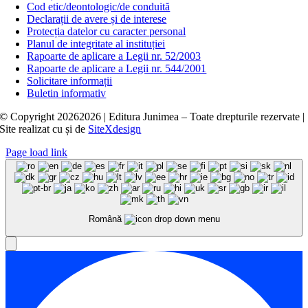
Cod etic/deontologic/de conduită
Declarații de avere și de interese
Protecția datelor cu caracter personal
Planul de integritate al instituției
Rapoarte de aplicare a Legii nr. 52/2003
Rapoarte de aplicare a Legii nr. 544/2001
Solicitare informații
Buletin informativ
© Copyright
20262026 | Editura Junimea – Toate drepturile rezervate |
Site realizat cu
și
de
SiteXdesign
Page load link
Română