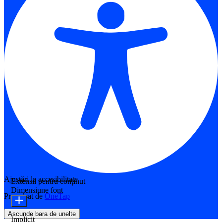
Ajustări la accesibilitate
Extensii pentru conținut
Dimensiune font
Propulsat de
OneTap
Ascunde bara de unelte
Implicit