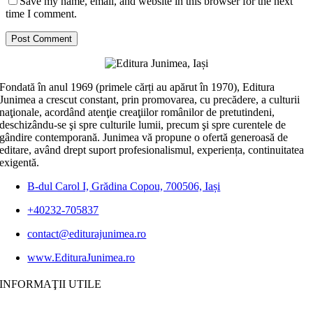
Save my name, email, and website in this browser for the next
time I comment.
Fondată în anul 1969 (primele cărți au apărut în 1970), Editura
Junimea a crescut constant, prin promovarea, cu precădere, a culturii
naţionale, acordând atenţie creaţiilor românilor de pretutindeni,
deschizându-se şi spre culturile lumii, precum şi spre curentele de
gândire contemporană. Junimea vă propune o ofertă generoasă de
editare, având drept suport profesionalismul, experiența, continuitatea
exigentă.
B-dul Carol I, Grădina Copou, 700506, Iași
+40232-705837
contact@editurajunimea.ro
www.EdituraJunimea.ro
INFORMAŢII UTILE