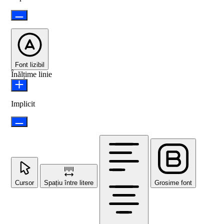
Font lizibil
Înălțime linie
Implicit
Cursor
Spațiu între litere
Grosime font