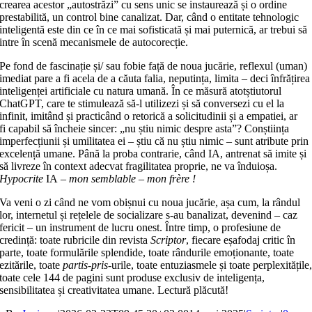
crearea acestor „autostrăzi” cu sens unic se instaurează și o ordine
prestabilită, un control bine canalizat. Dar, când o entitate tehnologic
inteligentă este din ce în ce mai sofisticată și mai puternică, ar trebui să
intre în scenă mecanismele de autocorecție.
Pe fond de fascinație și/ sau fobie față de noua jucărie, reflexul (uman)
imediat pare a fi acela de a căuta falia, neputința, limita – deci înfrățirea
inteligenței artificiale cu natura umană. În ce măsură atotștiutorul
ChatGPT, care te stimulează să-l utilizezi și să conversezi cu el la
infinit, imitând și practicând o retorică a solicitudinii și a empatiei, ar
fi capabil să încheie sincer: „nu știu nimic despre asta”? Conștiința
imperfecțiunii și umilitatea ei – știu că nu știu nimic – sunt atribute prin
excelență umane. Până la proba contrarie, când IA, antrenat să imite și
să livreze în context adecvat fragilitatea proprie, ne va înduioșa.
Hypocrite
IA
– mon semblable – mon frère !
Va veni o zi când ne vom obișnui cu noua jucărie, așa cum, la rândul
lor, internetul și rețelele de socializare s-au banalizat, devenind – caz
fericit – un instrument de lucru onest. Între timp, o profesiune de
credință: toate rubricile din revista
Scriptor
, fiecare eșafodaj critic în
parte, toate formulările splendide, toate rândurile emoționante, toate
ezitările, toate
partis-pris
-urile, toate entuziasmele și toate perplexitățile
toate cele 144 de pagini sunt produse exclusiv de inteligența,
sensibilitatea și creativitatea umane. Lectură plăcută!