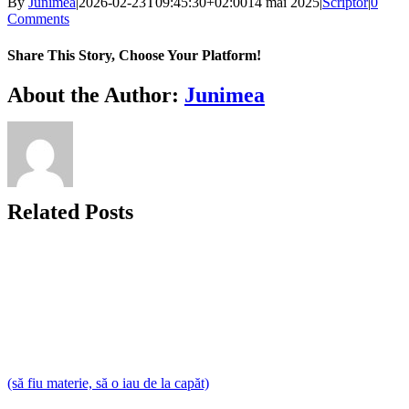
By
Junimea
|
2026-02-23T09:45:30+02:00
14 mai 2025
|
Scriptor
|
0
Comments
Share This Story, Choose Your Platform!
Facebook
X
Bluesky
Reddit
LinkedIn
WhatsApp
Telegram
Tumblr
Xing
Email
Copy
About the Author:
Junimea
Link
Related Posts
(să fiu materie, să o iau de la capăt)