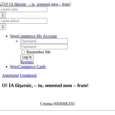
Skip
Search
to
for:
content
Search
for:
WooCommerce My Account
Username:
Password:
Remember Me
Register
WooCommerce Cart
0
Anteriorul
Următorul
O! IA făţarnic, – tu, semenul meu – frate!
Cristina HERMEZIU