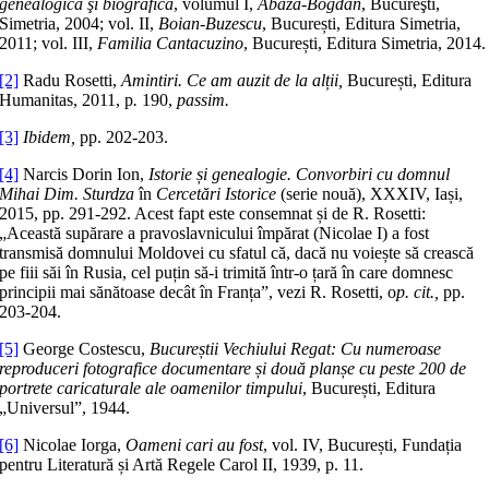
genealogică şi biografică
, volumul I,
Abaza-Bogdan
, Bucureşti,
Simetria, 2004; vol. II,
Boian-Buzescu
, București, Editura Simetria,
2011; vol. III,
Familia Cantacuzino
, București, Editura Simetria, 2014.
[2]
Radu Rosetti,
Amintiri. Ce am auzit de la alții,
București, Editura
Humanitas, 2011, p
.
190,
passim.
[3]
Ibidem,
pp. 202-203.
[4]
Narcis Dorin Ion,
Istorie și genealogie. Convorbiri cu domnul
Mihai Dim. Sturdza
în
Cercetări Istorice
(serie nouă), XXXIV, Iași,
2015, pp. 291-292. Acest fapt este consemnat și de R. Rosetti:
„Această supărare a pravoslavnicului împărat (Nicolae I) a fost
transmisă domnului Moldovei cu sfatul că, dacă nu voiește să crească
pe fiii săi în Rusia, cel puțin să-i trimită într-o țară în care domnesc
principii mai sănătoase decât în Franța”, vezi R. Rosetti, o
p. cit.,
pp.
203-204.
[5]
George Costescu,
Bucureștii Vechiului Regat: Cu numeroase
reproduceri fotografice documentare și două planșe cu peste 200 de
portrete caricaturale ale oamenilor timpului
, București, Editura
„Universul”, 1944.
[6]
Nicolae Iorga,
Oameni cari au fost
, vol. IV, București, Fundația
pentru Literatură și Artă Regele Carol II, 1939, p. 11.