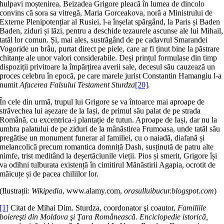
hulpavi moștenirea, Beizadea Grigore pleacă în lumea de dincolo
convins că sora sa vitregă, Maria Gorceakova, noră a Ministrului de
Externe Plenipotențiar al Rusiei, l-a înșelat spărgând, la Paris și Baden
Baden, ziduri și lăzi, pentru a deschide tezaurele ascunse ale lui Mihail,
tatăl lor comun. Și, mai ales, sustrăgând de pe cadavrul Smarandei
Vogoride un brâu, purtat direct pe piele, care ar fi ținut bine la păstrare
chitanțe ale unor valori considerabile. Deși prințul formulase din timp
dispoziții privitoare la împărțirea averii sale, decesul său cauzează un
proces celebru în epocă, pe care marele jurist Constantin Hamangiu l-a
numit
Afacerea Falsului Testament Sturdza
[20]
.
În cele din urmă, trupul lui Grigore se va întoarce mai aproape de
străvechea lui așezare de la Iași, de primul său palat de pe strada
Română, cu excentrica-i plantație de tutun. Aproape de Iași, dar nu la
umbra palatului de pe ziduri de la mânăstirea Frumoasa, unde tatăl său
pregătise un monument funerar al familiei, cu o naiadă, diafană și
melancolică precum romantica domniță Dash, susținută de patru alte
nimfe, trist meditând la deșertăciunile vieții. Pios și smerit, Grigore își
va odihni tulburata existență în cimitirul Mănăstirii Agapia, ocrotit de
măicuțe și de pacea chiliilor lor.
(Ilustrații:
Wikipedia
, www.alamy.com,
orasulluibucur.blogspot.com
)
[1]
Citat de Mihai Dim. Sturdza, coordonator şi coautor,
Familiile
boiereşti din Moldova şi Ţara Românească. Enciclopedie istorică,