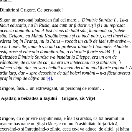
Dimitrie și Grigore. Ce personaje!
Sigur, un personaj balzacian fiul cel mare…
Dimitrie Sturdza […]și-a
făcut educația, nu în Rusia, așa cum ar fi dorit rușii și i-au reproșat
aceasta domnitorului. A fost trimis de tatăl său, împreună cu fratele
său, Grigore, cu Mihail Kogălniceanu și cu încă patru, cinci tineri de
vârsta lor, în Franța, nu la Paris – socotit un cuib de idei subversive –,
ci la Lunéville, unde li s-a dat ca profesor abatele Lhommée. Abatele
asigurase și educația domnitorului, o educație foarte solidă. […]
Beizadea Dimitrie Sturdza s-a instalat la Dieppe, era un om de
vânătoare, de curse de cai, nu era un intelectual ca și tatăl său, îi
plăcea viața, dar nu și-a cheltuit averea decât în mod foarte rațional. 
trăit larg, dar – spre deosebire de alți boieri români – n-a făcut averea
praf în timp de câțiva ani
[4]
.
Grigore, însă… un extravagant, un personaj de roman…
Așadar, o beizadea a Iașului
–
Grigore, zis Viţel
Grigore, cu o privire rasputiniană, e înalt și arătos, ca tot neamul lui
matern basarabean. Și-și clădește cu multă asiduitate forța fizică,
exersând-o și întreținând-o zilnic, ceea ce-i va aduce, de altfel, și hâtra