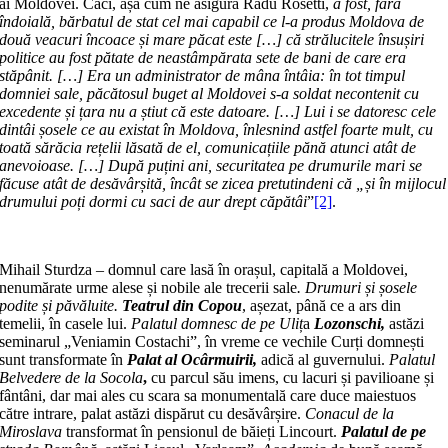
ai Moldovei. Căci, așa cum ne asigură Radu Rosetti,
a fost, fără
îndoială, bărbatul de stat cel mai capabil ce l-a produs Moldova de
două veacuri încoace și mare păcat este […] că strălucitele însușiri
politice au fost pătate de neastâmpărata sete de bani de care era
stăpânit. […] Era un administrator de mâna întâia: în tot timpul
domniei sale, păcătosul buget al Moldovei s-a soldat necontenit cu
excedente și țara nu a știut că este datoare. […] Lui i se datoresc cele
dintâi șosele ce au existat în Moldova, înlesnind astfel foarte mult, cu
toată sărăcia rețelii lăsată de el, comunicațiile pănă atunci atât de
anevoioase. […] După puțini ani, securitatea pe drumurile mari se
făcuse atât de desăvârșită, încât se zicea pretutindeni că „și în mijlocul
drumului poți dormi cu saci de aur drept căpătâi
”
[2]
.
Mihail Sturdza – domnul care lasă în orașul, capitală a Moldovei,
nenumărate urme alese și nobile ale trecerii sale
. Drumuri și șosele
podite și păvăluite.
Teatrul din Copou
, așezat, până ce a ars din
temelii, în casele lui.
Palatul domnesc de pe Uliț
a
Lozonschi,
astăzi
seminarul „Veniamin Costachi”, în vreme ce vechile Curți domnești
sunt transformate în
Palat al Ocârmuirii,
adică al guvernului.
Palatul
Belvedere de la Socola
,
cu parcul său imens, cu lacuri și pavilioane și
fântâni, dar mai ales cu scara sa monumentală care duce maiestuos
către intrare, palat astăzi dispărut cu desăvârșire.
Conacul de la
Miroslava
transformat în pensionul de băieți Lincourt.
Palatul
de pe