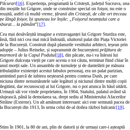
Păcurari
[16]
. Experiența, programată la Cristești, județul Suceava, una
din moșiile lui Grigore, unde se construise special un foișor, nu este o
reușită, astfel că
multă vreme, țăranii din Cristești, de câte ori treceau
pe lângă foișor, își spuneau lor înșile: „Foișorul neamțului care a
sburat… la pământ
”
[17]
.
Cea mai desăvârșită imagine a extravaganței lui Grigore Sturdza este,
însă, fără nici cea mai mică îndoială, uluitorul palat din Piața Victoriei
de la București. Construit după planurile vestitului arhitect, ieșean prin
adopție – Julius Reineke, și supranumit de bucureșteni
prăjitura de
marmoră de la Capul Podului
[18]
, din păcate, nu-i va înlesni lui
Grigore dulceața vieții pe care acesta o tot căuta, terminat fiind chiar în
anul morții sale. Un ansamblu de turnulețe și de dantelării pe măsura
tribulațiilor existenței acestui fabulos personaj, era un palat parizian,
amintind parcă de iubirea neștearsă pentru contesa Dash, pe care
niciuna dintre nenumăratele sale legături și niciunul dintre mulții copii
ilegitimi, dar recunoscuți ai lui Grigore, nu o pot arunca în hăul uitării.
Urmașii săi vor vinde proprietatea, în 1904, Statului, palatul având să
slujească, până la demolarea sa, drept sediu al Ministerului Afacerilor
Străine (Externe). Un alt amănunt interesant: aici este semnată pacea de
la București din 1913, în urma celui de-al doilea război balcanic
[19]
.
Stins în 1901, la 80 de ani, plin de datorii și de urmași care-i așteaptă