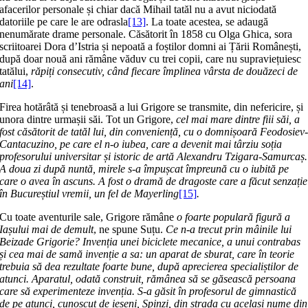
afacerilor personale și chiar dacă Mihail tatăl nu a avut niciodată
datoriile pe care le are odrasla
[13]
. La toate acestea, se adaugă
nenumărate drame personale. Căsătorit în 1858 cu Olga Ghica, sora
scriitoarei Dora dʼIstria și nepoată a foștilor domni ai Țării Românești,
după doar nouă ani rămâne văduv cu trei copii, care nu supraviețuiesc
tatălui,
răpiți consecutiv, când fiecare împlinea vârsta de douăzeci de
ani
[14]
.
Firea hotărâtă și tenebroasă a lui Grigore se transmite, din nefericire, și
unora dintre urmașii săi. Tot un Grigore,
cel mai mare dintre fiii săi, a
fost căsătorit de tatăl lui, din conveniență, cu o domnișoară Feodosiev
Cantacuzino,
pe care el n-o iubea, care a devenit mai târziu soția
profesorului universitar și istoric de artă Alexandru Tzigara-Samurcaș.
A doua zi după nuntă, mirele s-a împușcat împreună cu o iubită pe
care o avea în ascuns. A fost o dramă de dragoste care a făcut senzație
în Bucureștiul vremii, un fel de Mayerling
[15]
.
Cu toate aventurile sale, Grigore rămâne
o foarte populară figură a
Iașului mai de demult
, ne spune Suțu.
Ce n-a trecut prin mâinile lui
Beizade Grigorie? Invenția unei biciclete mecanice, a unui contrabas
și cea mai de samă invenție a sa: un aparat de sburat, care în teorie
trebuia să dea rezultate foarte bune, după aprecierea specialiștilor de
atunci. Aparatul, odată construit, rămânea să se găsească persoana
care să experimenteze invenția. S-a găsit în profesorul de gimnastică
de pe atunci, cunoscut de ieșeni, Spinzi, din strada cu același nume din