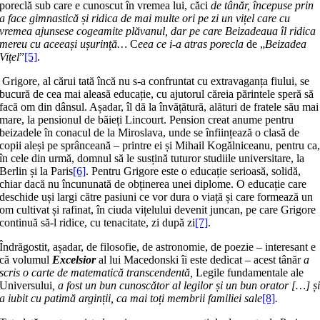
poreclă sub care e cunoscut în vremea lui, căci
de tânăr, începuse prin
a face gimnastică și ridica de mai multe ori pe zi un vițel care cu
vremea ajunsese cogeamite plăvanul, dar pe care Beizadeaua îl ridica
mereu cu aceeași ușurință…
C
eea ce i-a atras porecla
de „
Beizadea
Vițel
”
[5]
.
Grigore, al cărui tată încă nu s-a confruntat cu extravaganța fiului, se
bucură de cea mai aleasă educație, cu ajutorul căreia părintele speră să
facă om din dânsul. Așadar, îl dă la învățătură, alături de fratele său mai
mare, la pensionul de băieți Lincourt. Pension creat anume pentru
beizadele în conacul de la Miroslava, unde se înființează o clasă de
copii aleși pe sprânceană – printre ei și Mihail Kogălniceanu, pentru ca
în cele din urmă, domnul să le susțină tuturor studiile universitare, la
Berlin și la Paris
[6]
. Pentru Grigore este o educație serioasă, solidă,
chiar dacă nu încununată de obținerea unei diplome. O educație care
deschide uși largi către pasiuni ce vor dura o viață și care formează un
om cultivat și rafinat, în ciuda vițelului devenit juncan, pe care Grigore
continuă să-l ridice, cu tenacitate, zi după zi
[7]
.
Îndrăgostit, așadar, de filosofie, de astronomie, de poezie – interesant e
că volumul
Excelsior
al lui Macedonski îi este dedicat – acest tânăr
a
scris o carte de matematică transcendentă,
Legile fundamentale ale
Universului
, a fost un bun cunoscător al legilor și un bun orator […] ș
a iubit cu patimă arginții, ca mai toți membrii familiei sale
[8]
.