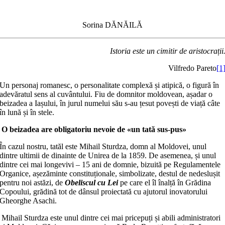
Sorina DĂNĂILĂ
Istoria este un cimitir de aristocrații
Vilfredo Pareto
[1
Un personaj romanesc, o personalitate complexă și atipică, o figură în
adevăratul sens al cuvântului. Fiu de domnitor moldovean, așadar o
beizadea a Iașului, în jurul numelui său s-au țesut povești de viață câte
în lună și în stele.
O beizadea are obligatoriu nevoie de
«
un tată sus-pus»
În cazul nostru, tatăl este Mihail Sturdza, domn al Moldovei, unul
dintre ultimii de dinainte de Unirea de la 1859. De asemenea, și unul
dintre cei mai longevivi – 15 ani de domnie, bizuită pe Regulamentele
Organice, așezăminte constituționale, simbolizate, destul de nedeslușit
pentru noi astăzi, de
Obeliscul cu Lei
pe care el îl înalță în Grădina
Copoului, grădină tot de dânsul proiectată cu ajutorul inovatorului
Gheorghe Asachi.
Mihail Sturdza este unul dintre cei mai pricepuți și abili administratori