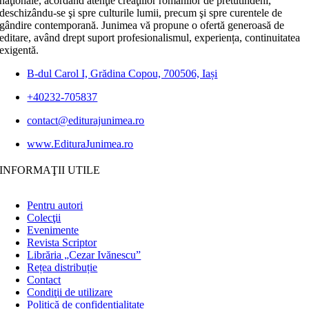
naţionale, acordând atenţie creaţiilor românilor de pretutindeni,
deschizându-se şi spre culturile lumii, precum şi spre curentele de
gândire contemporană. Junimea vă propune o ofertă generoasă de
editare, având drept suport profesionalismul, experiența, continuitatea
exigentă.
B-dul Carol I, Grădina Copou, 700506, Iași
+40232-705837
contact@editurajunimea.ro
www.EdituraJunimea.ro
INFORMAŢII UTILE
Pentru autori
Colecţii
Evenimente
Revista Scriptor
Librăria „Cezar Ivănescu”
Rețea distribuție
Contact
Condiţii de utilizare
Politică de confidențialitate