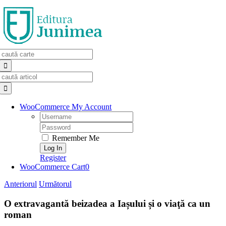
Skip
to
content
Search
for:
Search
for:
WooCommerce My Account
Username:
Password:
Remember Me
Register
WooCommerce Cart
0
Anteriorul
Următorul
O extravagantă beizadea a Iașului și o viaţă ca un
roman