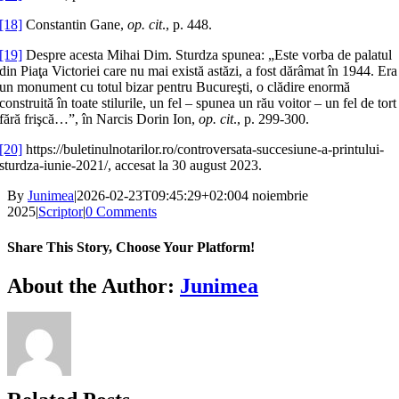
[18]
Constantin Gane,
op. cit
., p. 448.
[19]
Despre acesta Mihai Dim. Sturdza spunea: „Este vorba de palatul
din Piaţa Victoriei care nu mai există astăzi, a fost dărâmat în 1944. Era
un monument cu totul bizar pentru Bucureşti, o clădire enormă
construită în toate stilurile, un fel – spunea un rău voitor – un fel de tort
fără frişcă…”, în Narcis Dorin Ion,
op. cit
., p. 299-300.
[20]
https://buletinulnotarilor.ro/controversata-succesiune-a-printului-
sturdza-iunie-2021/, accesat la 30 august 2023.
By
Junimea
|
2026-02-23T09:45:29+02:00
4 noiembrie
2025
|
Scriptor
|
0 Comments
Share This Story, Choose Your Platform!
Facebook
X
Bluesky
Reddit
LinkedIn
WhatsApp
Telegram
Tumblr
Xing
Email
Copy
About the Author:
Junimea
Link