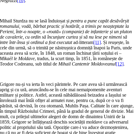
Negruzzi
[10]
.
Mihail Sturdza nu se lasă înduioșat și
pentru a pune capăt desăvârșit
romanului, vodă, bărbat practic și hotărât, a trimis pe neașteptate la
Perieni, într-o noapte, o «roată» (companie) de infanterie și un pluton
de cavalerie, cu ordin să încunjure curtea și să nu lese pe nimeni să
intre într-însa și ordinul a fost executat
ad-litteram
[11]
. Și reușește, în
cele din urmă, să o trimită pe năstrușnica domniță înapoi la Paris, unde
aceasta avea să scrie, în 1848, un roman închinat țării soțului ei –
Mikaël le Moldave
, tradus, la scurt timp, în 1851, în românește de
Teodor Codreanu, sub titlul de
Mihail Cantemir Moldoveanul
[12]
.
Grigore nu-și va ierta în veci părintele. Pe care avea să-l urmărească
aprig și cu ură, aruncându-se în cele mai nemaipomenite aventuri
militare și politice. Astfel, această năbădăioasă beizadea a Iașului se
înrolează mai întâi ofițer al armatei ruse, pentru ca, după ce o va fi
părăsit, să devină, în cea otomană, Muhlis Pașa. Calitate în care ajunge,
în timpul Războiului Crimeei, până la gradul de general de divizie. Mai
mult, cu prilejul ultimelor alegeri de domn de dinaintea Unirii de la
1859, Grigore se înfățișează deschis societății moldave ca adversarul
politic al propriului său tată. Opoziție care-i va aduce dezmoștenirea,
nu că nu ar fi deja suficient de bogat și de bine înzestrat grație