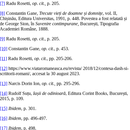
[7]
Radu Rosetti,
op. cit.,
p. 205.
[8]
Constantin Gane,
Trecute vieți de doamne și domnițe
, vol. II,
Chișinău, Editura Universitas, 1991, p. 448. Povestea a fost relatată și
de George Sion, în
Suvenire contimpurane,
București, Tipografia
Academiei Române, 1888.
[9]
Radu Rosetti,
op. cit
., p. 205.
[10]
Constantin Gane,
op. cit
., p. 453.
[11]
Radu Rosetti,
op. cit
., pp. 205-206.
[12]
https://www.viataromaneasca.eu/revista/ 2018/12/contesa-dash-si-
scriitorii-romani/, accesat la 30 august 2023.
[13]
Narcis Dorin Ion,
op. cit.,
pp. 295-296.
[14]
Rudolf Suțu,
Iașii de odinioară
, Editura Corint Books, București,
2015, p. 109.
[15]
Ibidem
, p. 301.
[16]
Ibidem
, pp. 496-497.
[17]
Ibidem
, p. 498.