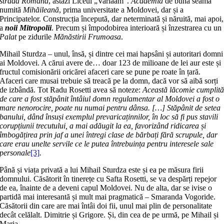
strada
Română
, astăzi Liceul „Varlaam”.
Academia
de bună seamă
numită
Mihăileană
, prima universitate a Moldovei, dar și a
Principatelor. Construcția începută, dar neterminată și năruită, mai apoi,
a
noii Mitropolii
. Precum și împodobirea interioară și înzestrarea cu un
Palat
pe zidurile
Mănăstirii Frumoasa
.
Mihail Sturdza – unul, însă, și dintre cei mai hapsâni și autoritari domni
ai Moldovei. A cărui avere de… doar 123 de milioane de lei aur este și
fructul comisionării oricărei afaceri care se pune pe roate în țară.
Afaceri care musai trebuie să treacă pe la domn, dacă vor să aibă sorți
de izbândă. Tot Radu Rosetti avea să noteze:
Această lăcomie cumplit
de care a fost stăpânit întâiul domn regulamentar al Moldovei a fost o
mare nenorocire, poate nu numai pentru dânsa. […] Stăpânit de setea
banului, dând însuși exemplul prevaricaținnilor, în loc să fi pus stavili
corupțiunii trecutului, a mai adăugit la ea, favorizând ridicarea și
îmbogățirea prin jaf a unei întregi clase de bărbați fără scrupule, dar
care erau unelte servile ce le putea întrebuința pentru interesele sale
personale
[3]
.
Până și viața privată a lui Mihail Sturdza este și ea pe măsura firii
domnului. Căsătorit în tinerețe cu Safta Rosetti, se va despărți repejor
de ea, înainte de a deveni capul Moldovei. Nu de alta, dar se ivise o
partidă mai interesantă și mult mai pragmatică – Smaranda Vogoride.
Căsătorii din care are mai întâi doi fii, unul mai plin de personalitate
decât celălalt. Dimitrie și Grigore. Și, din cea de pe urmă, pe Mihail și
Maria.