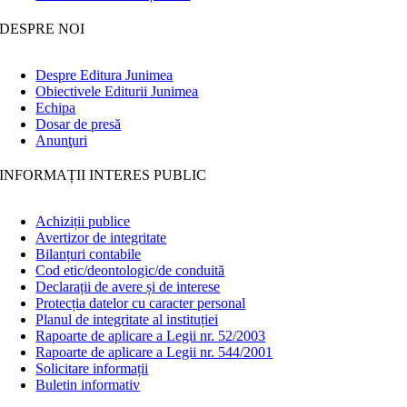
DESPRE NOI
Despre Editura Junimea
Obiectivele Editurii Junimea
Echipa
Dosar de presă
Anunţuri
INFORMAȚII INTERES PUBLIC
Achiziții publice
Avertizor de integritate
Bilanțuri contabile
Cod etic/deontologic/de conduită
Declarații de avere și de interese
Protecția datelor cu caracter personal
Planul de integritate al instituției
Rapoarte de aplicare a Legii nr. 52/2003
Rapoarte de aplicare a Legii nr. 544/2001
Solicitare informații
Buletin informativ