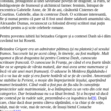
Totodată, protagonist al unei savuroase povești de dragoste, la Paris, se
îndrăgostește de frumosul și alchimicul farmec feminin, întrupat de
excentrica Gabrielle Anne, de 38 de ani, căsătorită Cisternes de
Courtiras. Gabrielle, alias
la comtesse Dash
. O scriitoare interesantă,
fie și numai pentru că pare să fi fost unul dintre salahorii amantului său,
Alexandre Dumas, recunoscut ca folosind diverși scriitori mai puțin
celebri pentru a-și scrie celebrele romane.
Pentru povestea iubirii lui beizadea Grigore și a contesei Dash să-i dăm
cuvântul tot lui Rosetti.
Beizadea Grigore era un admirator pătimaș (și nu platonic) al sexului
frumos
. S
uccesele lui pe acest câmp, în tinerețe, au fost multiple. Mult
zgomot a făcut dragostea lui pentru Contesa Dash, cunoscuta
scriitoare franceză. O cunoscuse în Franța, pe când el era foarte tânăr
Iar ea se apropia de vârsta matură, dar mai avea urme numeroase și
încă vii ale unei mari frumuseți. O adusese în Moldova făgăduindu-i
că o va lua de soție și era foarte hotărât să se ție de cuvânt.
Amorezații
se stabilise la Perieni, o moșie din împrejurimile Ieșului, aparținând
mamei beizadelei.
Când vodă a fost pus de fiu-său în cunoștința
proiectelor sale matrimoniale, le-a întâmpinat cu un veto din cele mai
categorice. Dar beizadeaua nu s-a lăsat învinsă.
Ș
i a început să ducă
pe contesă pe la rudele sale, prezentând-o ca logodnica lui
[9]
. După
care, chiar dacă doar pentru câteva săptămâni, o ia chiar și de soție,
nășit, mai de voie, mai de nevoie, de însuși bietul Costache