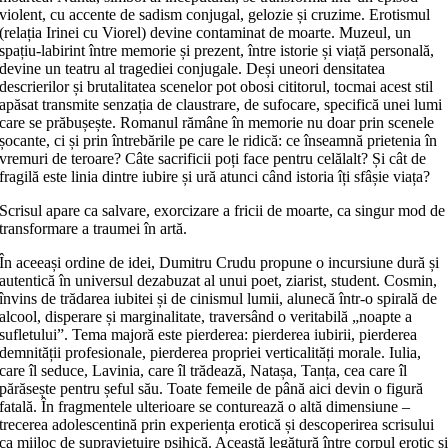
violent, cu accente de sadism conjugal, gelozie și cruzime. Erotismul
(relația Irinei cu Viorel) devine contaminat de moarte. Muzeul, un
spațiu-labirint între memorie și prezent, între istorie și viață personală,
devine un teatru al tragediei conjugale. Deși uneori densitatea
descrierilor și brutalitatea scenelor pot obosi cititorul, tocmai acest stil
apăsat transmite senzația de claustrare, de sufocare, specifică unei lumi
care se prăbușește. Romanul rămâne în memorie nu doar prin scenele
șocante, ci și prin întrebările pe care le ridică: ce înseamnă prietenia în
vremuri de teroare? Câte sacrificii poți face pentru celălalt? Și cât de
fragilă este linia dintre iubire și ură atunci când istoria îți sfâșie viața?
Scrisul apare ca salvare, exorcizare a fricii de moarte, ca singur mod de
transformare a traumei în artă.
În aceeași ordine de idei, Dumitru Crudu propune o incursiune dură și
autentică în universul dezabuzat al unui poet, ziarist, student. Cosmin,
învins de trădarea iubitei și de cinismul lumii, alunecă într-o spirală de
alcool, disperare și marginalitate, traversând o veritabilă „noapte a
sufletului”. Tema majoră este pierderea: pierderea iubirii, pierderea
demnității profesionale, pierderea propriei verticalități morale. Iulia,
care îl seduce, Lavinia, care îl trădează, Natașa, Tanța, cea care îl
părăsește pentru șeful său. Toate femeile de până aici devin o figură
fatală. În fragmentele ulterioare se conturează o altă dimensiune –
trecerea adolescentină prin experiența erotică și descoperirea scrisului
ca mijloc de supraviețuire psihică. Această legătură între corpul erotic ș