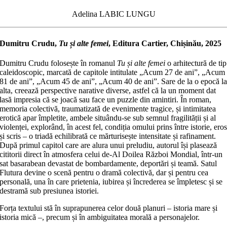
Adelina LABIC LUNGU
Dumitru Crudu,
Tu și alte femei
, Editura Cartier, Chișinău, 2025
Dumitru Crudu folosește în romanul
Tu și alte femei
o arhitectură de tip
caleidoscopic, marcată de capitole intitulate „Acum 27 de ani”, „Acum
81 de ani”, „Acum 45 de ani”, „Acum 40 de ani”. Sare de la o epocă l
alta, creează perspective narative diverse, astfel că la un moment dat
lasă impresia că se joacă sau face un puzzle din amintiri. În roman,
memoria colectivă, traumatizată de evenimente tragice, și intimitatea
erotică apar împletite, ambele situându-se sub semnul fragilității și al
violenței, explorând, în acest fel, condiția omului prins între istorie, ero
și scris – o triadă echilibrată ce mărturisește intensitate și rafinament.
După primul capitol care are alura unui preludiu, autorul își plasează
cititorii direct în atmosfera celui de-Al Doilea Război Mondial, într-un
sat basarabean devastat de bombardamente, deportări și teamă. Satul
Flutura devine o scenă pentru o dramă colectivă, dar și pentru cea
personală, una în care prietenia, iubirea și încrederea se împletesc și se
destramă sub presiunea istoriei.
Forța textului stă în suprapunerea celor două planuri – istoria mare și
istoria mică –, precum și în ambiguitatea morală a personajelor.