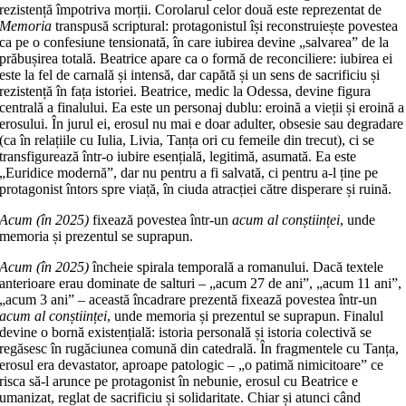
rezistență împotriva morții. Corolarul celor două este reprezentat de
Memoria
transpusă scriptural: protagonistul își reconstruiește povestea
ca pe o confesiune tensionată, în care iubirea devine „salvarea” de la
prăbușirea totală. Beatrice apare ca o formă de reconciliere: iubirea ei
este la fel de carnală și intensă, dar capătă și un sens de sacrificiu și
rezistență în fața istoriei. Beatrice, medic la Odessa, devine figura
centrală a finalului. Ea este un personaj dublu: eroină a vieții și eroină a
erosului. În jurul ei, erosul nu mai e doar adulter, obsesie sau degradare
(ca în relațiile cu Iulia, Livia, Tanța ori cu femeile din trecut), ci se
transfigurează într-o iubire esențială, legitimă, asumată. Ea este
„Euridice modernă”, dar nu pentru a fi salvată, ci pentru a-l ține pe
protagonist întors spre viață, în ciuda atracției către disperare și ruină.
Acum (în 2025)
fixează povestea într-un
acum al conștiinței
, unde
memoria și prezentul se suprapun.
Acum (în 2025)
încheie spirala temporală a romanului. Dacă textele
anterioare erau dominate de salturi – „acum 27 de ani”, „acum 11 ani”,
„acum 3 ani” – această încadrare prezentă fixează povestea într-un
acum al conștiinței
, unde memoria și prezentul se suprapun. Finalul
devine o bornă existențială: istoria personală și istoria colectivă se
regăsesc în rugăciunea comună din catedrală. În fragmentele cu Tanța,
erosul era devastator, aproape patologic – „o patimă nimicitoare” ce
risca să-l arunce pe protagonist în nebunie, erosul cu Beatrice e
umanizat, reglat de sacrificiu și solidaritate. Chiar și atunci când