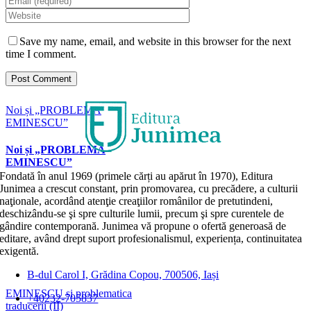
Save my name, email, and website in this browser for the next
time I comment.
Noi și „PROBLEMA
EMINESCU”
Noi și „PROBLEMA
EMINESCU”
Fondată în anul 1969 (primele cărți au apărut în 1970), Editura
Junimea a crescut constant, prin promovarea, cu precădere, a culturii
naţionale, acordând atenţie creaţiilor românilor de pretutindeni,
deschizându-se şi spre culturile lumii, precum şi spre curentele de
gândire contemporană. Junimea vă propune o ofertă generoasă de
editare, având drept suport profesionalismul, experiența, continuitatea
exigentă.
B-dul Carol I, Grădina Copou, 700506, Iași
EMINESCU și problematica
+40232-705837
traducerii (II)