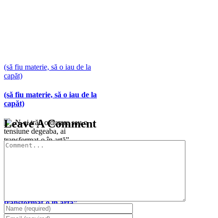
(să fiu materie, să o iau de la
capăt)
(să fiu materie, să o iau de la
capăt)
Leave A Comment
Comment
„N-ai trăit o durere sau o
tensiune degeaba, ai
transformat-o în artă”
„N-ai trăit o durere sau o
tensiune degeaba, ai
transformat-o în artă”