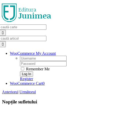
Skip
to
content
Search
for:
Search
for:
WooCommerce My Account
Username:
Password:
Remember Me
Register
WooCommerce Cart
0
Anteriorul
Următorul
Nopțile sufletului