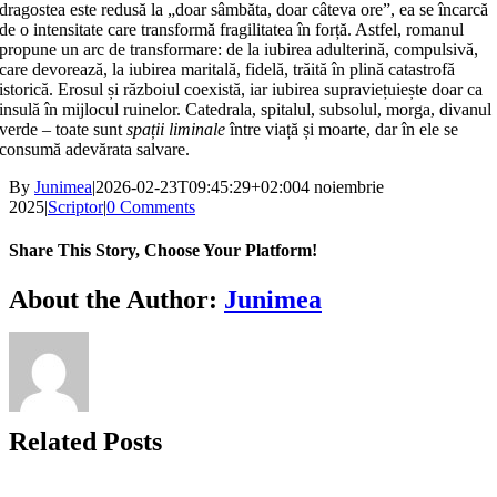
dragostea este redusă la „doar sâmbăta, doar câteva ore”, ea se încarcă
de o intensitate care transformă fragilitatea în forță. Astfel, romanul
propune un arc de transformare: de la iubirea adulterină, compulsivă,
care devorează, la iubirea maritală, fidelă, trăită în plină catastrofă
istorică. Erosul și războiul coexistă, iar iubirea supraviețuiește doar ca
insulă în mijlocul ruinelor. Catedrala, spitalul, subsolul, morga, divanul
verde – toate sunt
spații liminale
între viață și moarte, dar în ele se
consumă adevărata salvare.
By
Junimea
|
2026-02-23T09:45:29+02:00
4 noiembrie
2025
|
Scriptor
|
0 Comments
Share This Story, Choose Your Platform!
Facebook
X
Bluesky
Reddit
LinkedIn
WhatsApp
Telegram
Tumblr
Xing
Email
Copy
About the Author:
Junimea
Link
Related Posts