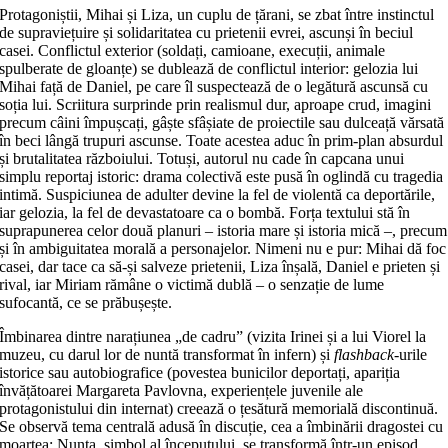
Protagoniștii, Mihai și Liza, un cuplu de țărani, se zbat între instinctul
de supraviețuire și solidaritatea cu prietenii evrei, ascunși în beciul
casei. Conflictul exterior (soldați, camioane, execuții, animale
spulberate de gloanțe) se dublează de conflictul interior: gelozia lui
Mihai față de Daniel, pe care îl suspectează de o legătură ascunsă cu
soția lui. Scriitura surprinde prin realismul dur, aproape crud, imagini
precum câini împușcați, gâște sfâșiate de proiectile sau dulceață vărsată
în beci lângă trupuri ascunse. Toate acestea aduc în prim-plan absurdul
și brutalitatea războiului. Totuși, autorul nu cade în capcana unui
simplu reportaj istoric: drama colectivă este pusă în oglindă cu tragedia
intimă. Suspiciunea de adulter devine la fel de violentă ca deportările,
iar gelozia, la fel de devastatoare ca o bombă. Forța textului stă în
suprapunerea celor două planuri – istoria mare și istoria mică –, precum
și în ambiguitatea morală a personajelor. Nimeni nu e pur: Mihai dă foc
casei, dar tace ca să-și salveze prietenii, Liza înșală, Daniel e prieten și
rival, iar Miriam rămâne o victimă dublă – o senzație de lume
sufocantă, ce se prăbușește.
Îmbinarea dintre narațiunea „de cadru” (vizita Irinei și a lui Viorel la
muzeu, cu darul lor de nuntă transformat în infern) și
flashback
-urile
istorice sau autobiografice (povestea bunicilor deportați, apariția
învățătoarei Margareta Pavlovna, experiențele juvenile ale
protagonistului din internat) creează o țesătură memorială discontinuă.
Se observă tema centrală adusă în discuție, cea a îmbinării dragostei cu
moartea: Nunta, simbol al începutului, se transformă într-un episod