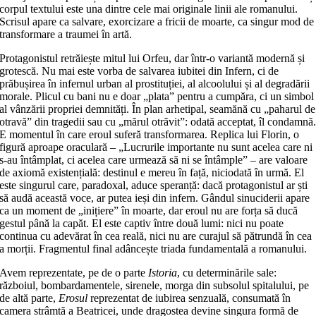
corpul textului este una dintre cele mai originale linii ale romanului.
Scrisul apare ca salvare, exorcizare a fricii de moarte, ca singur mod de
transformare a traumei în artă.
Protagonistul retrăiește mitul lui Orfeu, dar într-o variantă modernă și
grotescă. Nu mai este vorba de salvarea iubitei din Infern, ci de
prăbușirea în infernul urban al prostituției, al alcoolului și al degradării
morale. Plicul cu bani nu e doar „plata” pentru a cumpăra, ci un simbol
al vânzării propriei demnități. În plan arhetipal, seamănă cu „paharul de
otravă” din tragedii sau cu „mărul otrăvit”: odată acceptat, îl condamnă
E momentul în care eroul suferă transformarea. Replica lui Florin, o
figură aproape oraculară – „Lucrurile importante nu sunt acelea care ni
s-au întâmplat, ci acelea care urmează să ni se întâmple” – are valoare
de axiomă existențială: destinul e mereu în față, niciodată în urmă. El
este singurul care, paradoxal, aduce speranță: dacă protagonistul ar ști
să audă această voce, ar putea ieși din infern. Gândul sinuciderii apare
ca un moment de „inițiere” în moarte, dar eroul nu are forța să ducă
gestul până la capăt. El este captiv între două lumi: nici nu poate
continua cu adevărat în cea reală, nici nu are curajul să pătrundă în cea
a morții. Fragmentul final adâncește triada fundamentală a romanului.
Avem reprezentate, pe de o parte
Istoria
, cu determinările sale:
războiul, bombardamentele, sirenele, morga din subsolul spitalului, pe
de altă parte,
Erosul
reprezentat de iubirea senzuală, consumată în
camera strâmtă a Beatricei, unde dragostea devine singura formă de