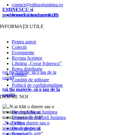
contact@editurajunimea.ro
EMINESCU și
www.EdituraJunimea.ro
problematica traducerii (II)
INFORMAŢII UTILE
Pentru autori
Colecţii
Evenimente
Revista Scriptor
Librăria „Cezar Ivănescu”
Rețea distribuție
(să fiu materie, să o iau de la
Contact
capăt)
Condiţii de utilizare
Politică de confidențialitate
(să fiu materie, să o iau de la
capăt)
DESPRE NOI
Despre Editura Junimea
Obiectivele Editurii Junimea
„N-ai trăit o durere sau o
Echipa
tensiune degeaba, ai
Dosar de presă
transformat-o în artă”
Anunţuri