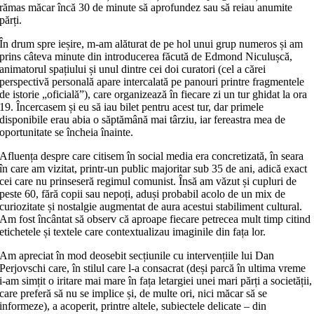
rămas măcar încă 30 de minute să aprofundez sau să reiau anumite
părți.
În drum spre ieșire, m-am alăturat de pe hol unui grup numeros și am
prins câteva minute din introducerea făcută de Edmond Niculușcă,
animatorul spațiului și unul dintre cei doi curatori (cel a cărei
perspectivă personală apare intercalată pe panouri printre fragmentele
de istorie „oficială”), care organizează în fiecare zi un tur ghidat la ora
19. Încercasem și eu să iau bilet pentru acest tur, dar primele
disponibile erau abia o săptămână mai târziu, iar fereastra mea de
oportunitate se încheia înainte.
Afluența despre care citisem în social media era concretizată, în seara
în care am vizitat, printr-un public majoritar sub 35 de ani, adică exact
cei care nu prinseseră regimul comunist. Însă am văzut și cupluri de
peste 60, fără copii sau nepoți, aduși probabil acolo de un mix de
curiozitate și nostalgie augmentat de aura acestui stabiliment cultural.
Am fost încântat să observ că aproape fiecare petrecea mult timp citind
etichetele și textele care contextualizau imaginile din fața lor.
Am apreciat în mod deosebit secțiunile cu intervențiile lui Dan
Perjovschi care, în stilul care l-a consacrat (deși parcă în ultima vreme
i-am simțit o iritare mai mare în fața letargiei unei mari părți a societății,
care preferă să nu se implice și, de multe ori, nici măcar să se
informeze), a acoperit, printre altele, subiectele delicate – din