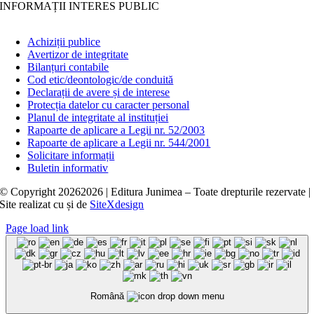
INFORMAȚII INTERES PUBLIC
Achiziții publice
Avertizor de integritate
Bilanțuri contabile
Cod etic/deontologic/de conduită
Declarații de avere și de interese
Protecția datelor cu caracter personal
Planul de integritate al instituției
Rapoarte de aplicare a Legii nr. 52/2003
Rapoarte de aplicare a Legii nr. 544/2001
Solicitare informații
Buletin informativ
© Copyright
20262026 | Editura Junimea – Toate drepturile rezervate |
Site realizat cu
și
de
SiteXdesign
Page load link
Română