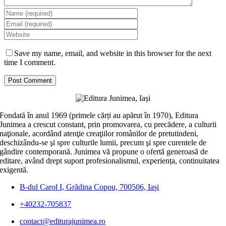
Save my name, email, and website in this browser for the next
time I comment.
Fondată în anul 1969 (primele cărți au apărut în 1970), Editura
Junimea a crescut constant, prin promovarea, cu precădere, a culturii
naţionale, acordând atenţie creaţiilor românilor de pretutindeni,
deschizându-se şi spre culturile lumii, precum şi spre curentele de
gândire contemporană. Junimea vă propune o ofertă generoasă de
editare, având drept suport profesionalismul, experiența, continuitatea
exigentă.
B-dul Carol I, Grădina Copou, 700506, Iași
+40232-705837
contact@editurajunimea.ro