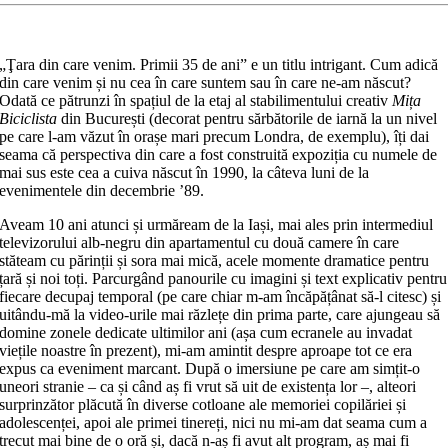
„Ţara din care venim. Primii 35 de ani” e un titlu intrigant. Cum adică
din care venim și nu cea în care suntem sau în care ne-am născut?
Odată ce pătrunzi în spațiul de la etaj al stabilimentului creativ
Mița
Biciclista
din București (decorat pentru sărbătorile de iarnă la un nivel
pe care l-am văzut în orașe mari precum Londra, de exemplu), îți dai
seama că perspectiva din care a fost construită expoziția cu numele de
mai sus este cea a cuiva născut în 1990, la câteva luni de la
evenimentele din decembrie ’89.
Aveam 10 ani atunci și urmăream de la Iași, mai ales prin intermediul
televizorului alb-negru din apartamentul cu două camere în care
stăteam cu părinții și sora mai mică, acele momente dramatice pentru
țară și noi toți. Parcurgând panourile cu imagini și text explicativ pentru
fiecare decupaj temporal (pe care chiar m-am încăpățânat să-l citesc) și
uitându-mă la video-urile mai răzlețe din prima parte, care ajungeau să
domine zonele dedicate ultimilor ani (așa cum ecranele au invadat
viețile noastre în prezent), mi-am amintit despre aproape tot ce era
expus ca eveniment marcant. După o imersiune pe care am simțit-o
uneori stranie – ca și când aș fi vrut să uit de existența lor –, alteori
surprinzător plăcută în diverse cotloane ale memoriei copilăriei și
adolescenței, apoi ale primei tinereți, nici nu mi-am dat seama cum a
trecut mai bine de o oră și, dacă n-aș fi avut alt program, aș mai fi