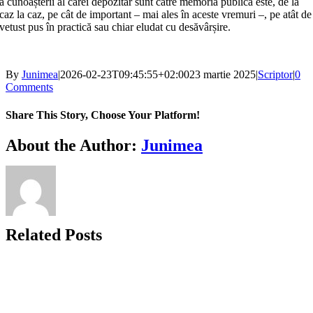
a cunoașterii al cărei depozitar sunt către memoria publică este, de la
caz la caz, pe cât de important – mai ales în aceste vremuri –, pe atât de
vetust pus în practică sau chiar eludat cu desăvârșire.
By
Junimea
|
2026-02-23T09:45:55+02:00
23 martie 2025
|
Scriptor
|
0
Comments
Share This Story, Choose Your Platform!
Facebook
X
Bluesky
Reddit
LinkedIn
WhatsApp
Telegram
Tumblr
Xing
Email
Copy
About the Author:
Junimea
Link
Related Posts