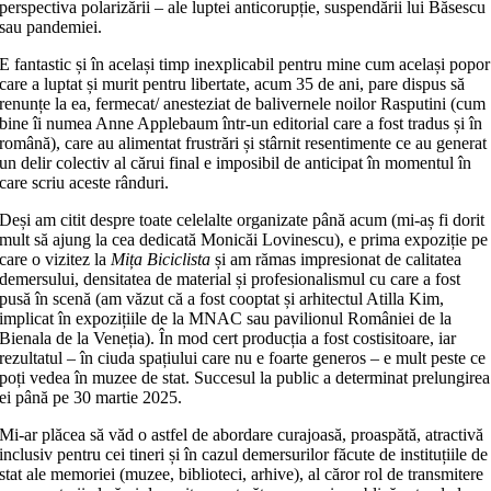
perspectiva polarizării – ale luptei anticorupție, suspendării lui Băsescu
sau pandemiei.
E fantastic și în același timp inexplicabil pentru mine cum același popor
care a luptat și murit pentru libertate, acum 35 de ani, pare dispus să
renunțe la ea, fermecat/ anesteziat de balivernele noilor Rasputini (cum
bine îi numea Anne Applebaum într-un editorial care a fost tradus și în
română), care au alimentat frustrări și stârnit resentimente ce au generat
un delir colectiv al cărui final e imposibil de anticipat în momentul în
care scriu aceste rânduri.
Deși am citit despre toate celelalte organizate până acum (mi-aș fi dorit
mult să ajung la cea dedicată Monicăi Lovinescu), e prima expoziție pe
care o vizitez la
Mița Biciclista
și am rămas impresionat de calitatea
demersului, densitatea de material și profesionalismul cu care a fost
pusă în scenă (am văzut că a fost cooptat și arhitectul Atilla Kim,
implicat în expozițiile de la MNAC sau pavilionul României de la
Bienala de la Veneția). În mod cert producția a fost costisitoare, iar
rezultatul – în ciuda spațiului care nu e foarte generos – e mult peste ce
poți vedea în muzee de stat. Succesul la public a determinat prelungirea
ei până pe 30 martie 2025.
Mi-ar plăcea să văd o astfel de abordare curajoasă, proaspătă, atractivă
inclusiv pentru cei tineri și în cazul demersurilor făcute de instituțiile de
stat ale memoriei (muzee, biblioteci, arhive), al căror rol de transmitere