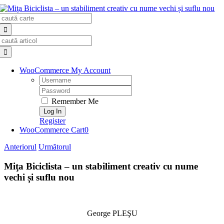
Skip
Search
to
for:
content
Search
for:
WooCommerce My Account
Username:
Password:
Remember Me
Register
WooCommerce Cart
0
Anteriorul
Următorul
Miţa Biciclista – un stabiliment creativ cu nume
vechi și suflu nou
George PLEŞU