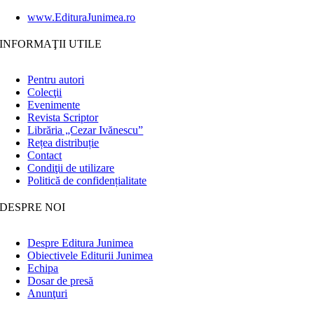
www.EdituraJunimea.ro
INFORMAŢII UTILE
Pentru autori
Colecţii
Evenimente
Revista Scriptor
Librăria „Cezar Ivănescu”
Rețea distribuție
Contact
Condiţii de utilizare
Politică de confidențialitate
DESPRE NOI
Despre Editura Junimea
Obiectivele Editurii Junimea
Echipa
Dosar de presă
Anunţuri