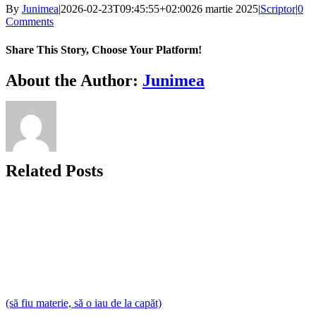
By
Junimea
|
2026-02-23T09:45:55+02:00
26 martie 2025
|
Scriptor
|
0
Comments
Share This Story, Choose Your Platform!
Facebook
X
Bluesky
Reddit
LinkedIn
WhatsApp
Telegram
Tumblr
Xing
Email
Copy
About the Author:
Junimea
Link
Related Posts
(să fiu materie, să o iau de la capăt)