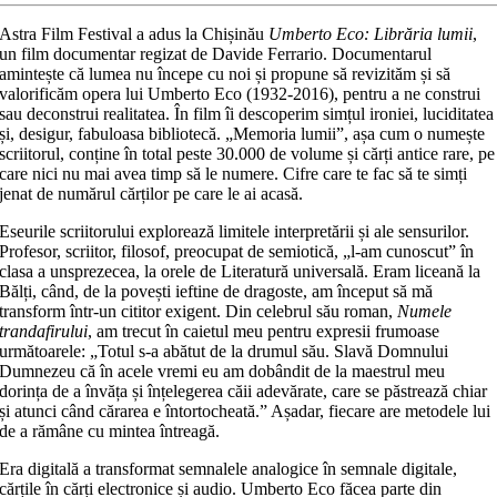
Astra Film Festival a adus la Chișinău
Umberto Eco: Librăria lumii
,
un film documentar regizat de Davide Ferrario. Documentarul
amintește că lumea nu începe cu noi și propune să revizităm și să
valorificăm opera lui Umberto Eco (1932-2016), pentru a ne construi
sau deconstrui realitatea. În film îi descoperim simțul ironiei, luciditatea
și, desigur, fabuloasa bibliotecă. „Memoria lumii”, așa cum o numește
scriitorul, conține în total peste 30.000 de volume și cărți antice rare, pe
care nici nu mai avea timp să le numere. Cifre care te fac să te simți
jenat de numărul cărților pe care le ai acasă.
Eseurile scriitorului explorează limitele interpretării și ale sensurilor.
Profesor, scriitor, filosof, preocupat de semiotică, „l-am cunoscut” în
clasa a unsprezecea, la orele de Literatură universală. Eram liceană la
Bălți, când, de la povești ieftine de dragoste, am început să mă
transform într-un cititor exigent. Din celebrul său roman,
Numele
trandafirului
, am trecut în caietul meu pentru expresii frumoase
următoarele: „Totul s-a abătut de la drumul său. Slavă Domnului
Dumnezeu că în acele vremi eu am dobândit de la maestrul meu
dorința de a învăța și înțelegerea căii adevărate, care se păstrează chiar
și atunci când cărarea e întortocheată.” Așadar, fiecare are metodele lui
de a rămâne cu mintea întreagă.
Era digitală a transformat semnalele analogice în semnale digitale,
cărțile în cărți electronice și audio. Umberto Eco făcea parte din