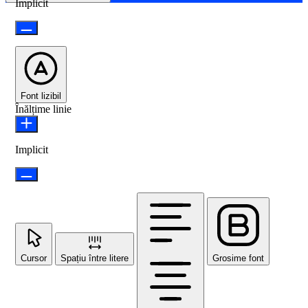
Implicit
Font lizibil
Înălțime linie
Implicit
Cursor
Spațiu între litere
Grosime font