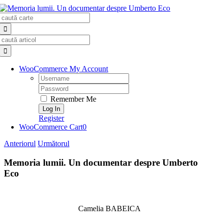
Skip
Search
to
for:
content
Search
for:
WooCommerce My Account
Username:
Password:
Remember Me
Register
WooCommerce Cart
0
Anteriorul
Următorul
Memoria lumii. Un documentar despre Umberto
Eco
Camelia BABEICA