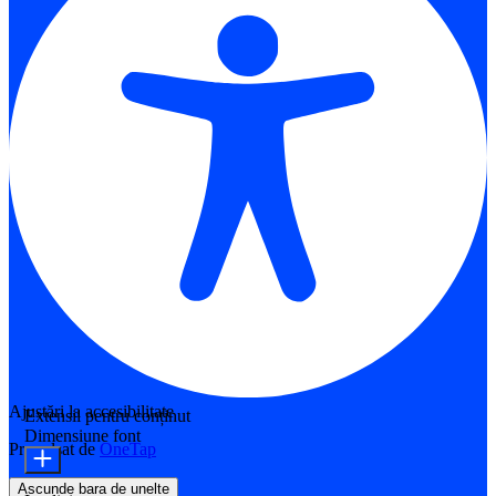
Ajustări la accesibilitate
Extensii pentru conținut
Dimensiune font
Propulsat de
OneTap
Ascunde bara de unelte