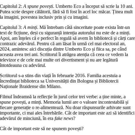
Capitolul 2:
A spune povești
. Umberto Eco a început să scrie la 10 ani.
Putea scrie despre călătorii, fără să fi fost în acel loc măcar. Ținea mult
la imagini, povestea inclusiv prin și cu imagini.
Capitolul 3:
A minți
. Mă întrebam câtă sinceritate poate exista într-un
text de ficțiune, deși cu siguranță intenția autorului nu este de a minți.
Apoi, am înțeles că e perfect în regulă să avem în bibliotecă și cărți car
contrazic adevărul. Pentru că am lăsat în urmă cel mai electoral an,
2024, amintesc aici discuția dintre Umberto Eco și fiica sa, pe când
aceasta avea trei ani. Scriitorul îi atrăgea atenția că ceea ce vedem la
televizor e de cele mai multe ori divertisment și nu are legătură
întotdeauna cu adevărul.
Scriitorul s-a stins din viață în februarie 2016. Familia acestuia a
încredințat biblioteca sa Universității din Bologna și Bibliotecii
Naționale Braidense din Milano.
Filmul îndeamnă la reflecție în jurul celor trei verbe: a ține minte, a
spune povești, a minți. Memoria lumii are o valoare incontestabilă și
fiecare generație o re-alimentează. Nu doar răspunsurile arhivate sunt
importante, ci mai ales întrebările. Cât de important este azi să identifici
adevărul de minciună, în era
fake news
?
Cât de important este să ne spunem povești?