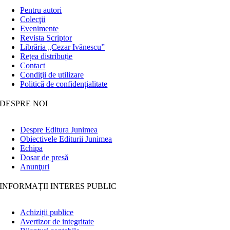
Pentru autori
Colecţii
Evenimente
Revista Scriptor
Librăria „Cezar Ivănescu”
Rețea distribuție
Contact
Condiţii de utilizare
Politică de confidențialitate
DESPRE NOI
Despre Editura Junimea
Obiectivele Editurii Junimea
Echipa
Dosar de presă
Anunţuri
INFORMAȚII INTERES PUBLIC
Achiziții publice
Avertizor de integritate