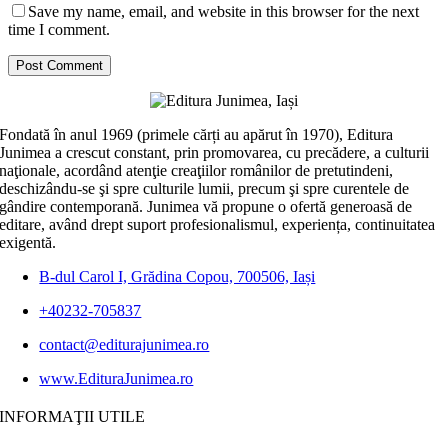
Save my name, email, and website in this browser for the next
time I comment.
Fondată în anul 1969 (primele cărți au apărut în 1970), Editura
Junimea a crescut constant, prin promovarea, cu precădere, a culturii
naţionale, acordând atenţie creaţiilor românilor de pretutindeni,
deschizându-se şi spre culturile lumii, precum şi spre curentele de
gândire contemporană. Junimea vă propune o ofertă generoasă de
editare, având drept suport profesionalismul, experiența, continuitatea
exigentă.
B-dul Carol I, Grădina Copou, 700506, Iași
+40232-705837
contact@editurajunimea.ro
www.EdituraJunimea.ro
INFORMAŢII UTILE