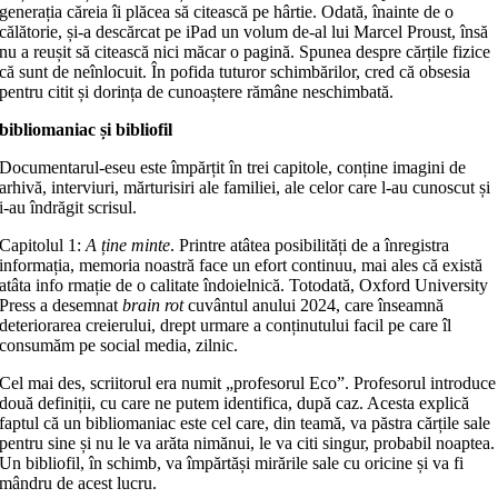
generația căreia îi plăcea să citească pe hârtie. Odată, înainte de o
călătorie, și-a descărcat pe iPad un volum de-al lui Marcel Proust, însă
nu a reușit să citească nici măcar o pagină. Spunea despre cărțile fizice
că sunt de neînlocuit. În pofida tuturor schimbărilor, cred că obsesia
pentru citit și dorința de cunoaștere rămâne neschimbată.
bibliomaniac și bibliofil
Documentarul-eseu este împărțit în trei capitole, conține imagini de
arhivă, interviuri, mărturisiri ale familiei, ale celor care l-au cunoscut și
i-au îndrăgit scrisul.
Capitolul 1:
A ține minte
. Printre atâtea posibilități de a înregistra
informația, memoria noastră face un efort continuu, mai ales că există
atâta info rmație de o calitate îndoielnică. Totodată, Oxford University
Press a desemnat
brain rot
cuvântul anului 2024, care înseamnă
deteriorarea creierului, drept urmare a conținutului facil pe care îl
consumăm pe social media, zilnic.
Cel mai des, scriitorul era numit „profesorul Eco”. Profesorul introduce
două definiții, cu care ne putem identifica, după caz. Acesta explică
faptul că un bibliomaniac este cel care, din teamă, va păstra cărțile sale
pentru sine și nu le va arăta nimănui, le va citi singur, probabil noaptea.
Un bibliofil, în schimb, va împărtăși mirările sale cu oricine și va fi
mândru de acest lucru.