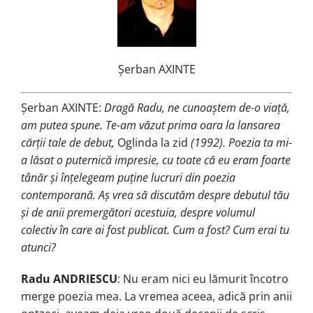
Șerban AXINTE
Șerban AXINTE:
Dragă Radu, ne cunoaștem de-o viață,
am putea spune. Te-am văzut prima oara la lansarea
cărții tale de debut,
Oglinda la zid
(1992). Poezia ta mi-
a lăsat o puternică impresie, cu toate că eu eram foarte
tânăr și înțelegeam puține lucruri din poezia
contemporană. Aș vrea să discutăm despre debutul tău
și de anii premergători acestuia, despre volumul
colectiv în care ai fost publicat. Cum a fost? Cum erai tu
atunci?
Radu ANDRIESCU
: Nu eram nici eu lămurit încotro
merge poezia mea. La vremea aceea, adică prin anii