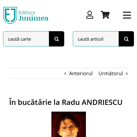
Skip
to
content
Search
Search
for:
for:
Anteriorul
Următorul
În bucătărie la Radu ANDRIESCU