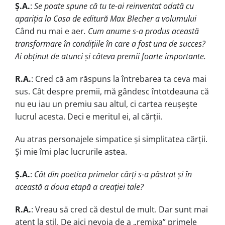
Ș.A.
:
Se poate spune că tu te-ai reinventat odată cu
apariția la Casa de editură Max Blecher a volumului
Când nu mai e aer
. Cum anume s-a produs această
transformare în condițiile în care a fost una de succes?
Ai obținut de atunci și câteva premii foarte importante.
R.A.
: Cred că am răspuns la întrebarea ta ceva mai
sus. Cât despre premii, mă gândesc întotdeauna că
nu eu iau un premiu sau altul, ci cartea reușește
lucrul acesta. Deci e meritul ei, al cărții.
Au atras personajele simpatice și simplitatea cărții.
Și mie îmi plac lucrurile astea.
Ș.A.
:
Cât din poetica primelor cărți s-a păstrat și în
această a doua etapă a creației tale?
R.A.
: Vreau să cred că destul de mult. Dar sunt mai
atent la stil. De aici nevoia de a „remixa” primele