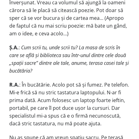
înverșunat. Vreau ca volumul să ajungă la oameni
cărora să le placă să citească poezie. Pot doar să
sper că se vor bucura și de cartea mea… (Apropo
de faptul că nu mai scriu poezie: mă bate un gând,
am o idee, e ceva acolo…)
Ș.A.
:
Cum scrii tu, unde scrii tu? La masa de scris în
care se află și biblioteca sau într-unul dintre cele două
„spații sacre” dintre ale tale, anume, terasa casei tale și
bucătăria?
R.A.
: În bucătărie. Acolo pot să și fumez. Pe telefon.
Mi-e frică să nu stric tastatura laptopului. N-ar fi
prima dată. Acum folosesc un laptop foarte ieftin,
portabil, pe care îl pot duce ușor la cursuri. Dar
specialistul mi-a spus că e o firmă necunoscută,
dacă stric tastatura, nu mă poate ajuta.
Nu aș spune că am vreun spațiu sacru. Pe terasă