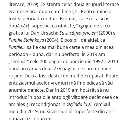
literare, 2019). Existența celor două grupuri literare
era necesară, după cum bine știi. Pentru mine a
fost și perioada editurii Brumar, care mi-a scos
două cărți superbe, ca obiecte, îngrijite de și cu
grafica lui Dan Ursachi:
Eu și câțiva prieteni
(2000) și
Punțile Stalinkaya
(2004). E posibil, de altfel, ca
Punțile…
să fie cea mai bună carte a mea din acea
perioadă – bună, dar nu perfectă. În 2019 am
„remixat” cele 700 pagini de poezie din 1992 – 2010
până au rămas doar 275 pagini, de care nu mi-e
rușine. Deci a fost destul de mult de reparat. Poate
entuziasmul acelor vremuri mă împiedica să văd
anumite defecte. Dar în 2019 am hotărât să nu
introduc în posibile antologii viitoare decât ceea ce
am ales și recondiționat în
Oglinda la zi
, remixul
meu din 2019, nu și versiunile imperfecte din anii
nouăzeci și două mii.