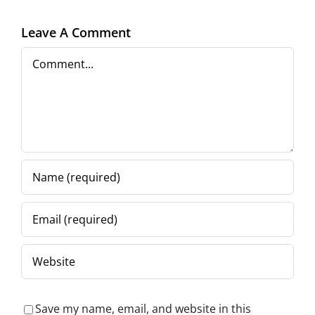
o în artă”
la
Leave A Comment
capăt)
Comment
Save my name, email, and website in this