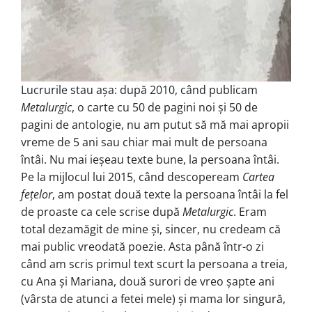
Lucrurile stau așa: după 2010, când publicam
Metalurgic
, o carte cu 50 de pagini noi și 50 de
pagini de antologie, nu am putut să mă mai apropii
vreme de 5 ani sau chiar mai mult de persoana
întâi. Nu mai ieșeau texte bune, la persoana întâi.
Pe la mijlocul lui 2015, când descopeream
Cartea
fețelor
, am postat două texte la persoana întâi la fel
de proaste ca cele scrise după
Metalurgic
. Eram
total dezamăgit de mine și, sincer, nu credeam că
mai public vreodată poezie. Asta până într-o zi
când am scris primul text scurt la persoana a treia,
cu Ana și Mariana, două surori de vreo șapte ani
(vârsta de atunci a fetei mele) și mama lor singură,