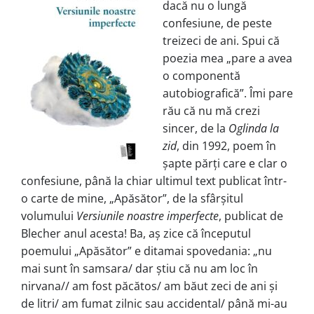
dacă nu o lungă
confesiune, de peste
treizeci de ani. Spui că
poezia mea „pare a avea
o componentă
autobiografică”. Îmi pare
rău că nu mă crezi
sincer, de la
Oglinda la
zid
, din 1992, poem în
șapte părți care e clar o
confesiune, până la chiar ultimul text publicat într-
o carte de mine, „Apăsător”, de la sfârșitul
volumului
Versiunile noastre imperfecte
, publicat de
Blecher anul acesta! Ba, aș zice că începutul
poemului „Apăsător” e ditamai spovedania: „nu
mai sunt în samsara/ dar știu că nu am loc în
nirvana// am fost păcătos/ am băut zeci de ani și
de litri/ am fumat zilnic sau accidental/ până mi-au