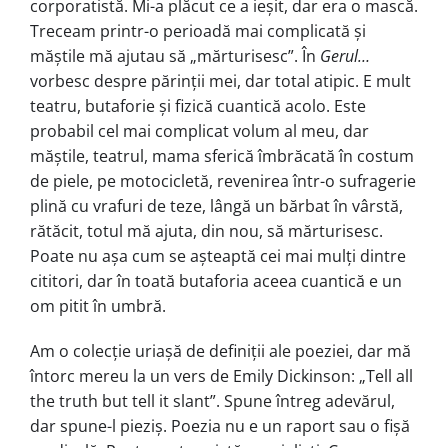
corporatistă. Mi-a plăcut ce a ieșit, dar era o mască.
Treceam printr-o perioadă mai complicată și
măștile mă ajutau să „mărturisesc”. În
Gerul…
vorbesc despre părinții mei, dar total atipic. E mult
teatru, butaforie și fizică cuantică acolo. Este
probabil cel mai complicat volum al meu, dar
măștile, teatrul, mama sferică îmbrăcată în costum
de piele, pe motocicletă, revenirea într-o sufragerie
plină cu vrafuri de teze, lângă un bărbat în vârstă,
rătăcit, totul mă ajuta, din nou, să mărturisesc.
Poate nu așa cum se așteaptă cei mai mulți dintre
cititori, dar în toată butaforia aceea cuantică e un
om pitit în umbră.
Am o colecție uriașă de definiții ale poeziei, dar mă
întorc mereu la un vers de Emily Dickinson: „Tell all
the truth but tell it slant”. Spune întreg adevărul,
dar spune-l pieziș. Poezia nu e un raport sau o fișă