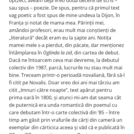
optzeci, aveam deja vreo două decenii de scris –
sau spus – poezie. De spus, pentru că primul text
vag poetic a fost spus de mine undeva la Dijon, în
Franța și notat de mama mea. Părinții mei,
amândoi profesori, erau mult mai conștienți de
„literatură” decât eram eu la șapte ani. Notița
mamei mele s-a pierdut, din păcate, dar menționez
întâmplarea în
Oglinda la zid
, din cartea de debut.
Dacă ne întoarcem ceva mai devreme, la debutul
colectiv din 1987, parcă, lucrurile nu stau mult mai
bine. Treceam printr-o perioadă novaliană, fără să-l
fi citit pe Novalis. Doar vreo doi ani mai târziu am
citit „Imnuri către noapte”, text apărut pentru
prima oară în 1800, și atunci mi-am dat seama cât
de puternică era unda romantică din poemul cu
care debutam într-o carte colectivă din ’85 – între
timp am găsit prin vrafurile de cărți din cameră un
exemplar din cărticica aceea și văd că e publicată în