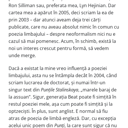
Ron Silliman sau, preferata mea, Lyn Hejinian. Dar
cartea mea a apărut în 2005, deci scriam la ea de
prin 2003 – dar atunci aveam deja trei cărți
publicate, care nu aveau absolut nimic în comun cu
poezia limbajului – despre neoformalism nici nu e
cazul să mai pomenesc. Acum, în schimb, există la
noi un interes crescut pentru formă, să vedem
unde merge.
Dacă a existat la mine vreo influență a poeziei
limbajului, asta nu se întâmpla decât în 2004, când
scriam lucrarea de doctorat, și numai într-un
singur text din
Punțile Stalinskaya
, „marele baraj de
la assuan”. Sigur, generația Beat poate fi simțită în
restul poeziei mele, așa cum poate fi simțită și la
optzeciști. În plus, sunt anglist. E normal să fiu
atras de poezia de limbă engleză. Dar, cu excepția
acelui unic poem din
Punți
, la care sunt sigur că nu