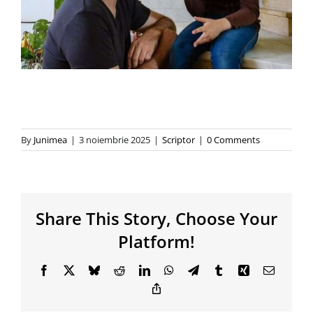
By
Junimea
|
3 noiembrie 2025
|
Scriptor
|
0 Comments
Share This Story, Choose Your
Platform!
Facebook
X
Bluesky
Reddit
LinkedIn
WhatsApp
Telegram
Tumblr
Xing
Email
Copy
Link