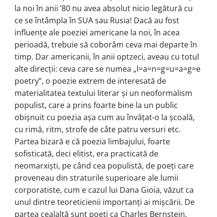
la noi în anii ’80 nu avea absolut nicio legătură cu
ce se întâmpla în SUA sau Rusia! Dacă au fost
influențe ale poeziei americane la noi, în acea
perioadă, trebuie să coborâm ceva mai departe în
timp. Dar americanii, în anii optzeci, aveau cu totul
alte direcții: ceva care se numea „l=a=n=g=u=a=g=e
poetry”, o poezie extrem de interesată de
materialitatea textului literar și un neoformalism
populist, care a prins foarte bine la un public
obișnuit cu poezia așa cum au învățat-o la școală,
cu rimă, ritm, strofe de câte patru versuri etc.
Partea bizară e că poezia limbajului, foarte
sofisticată, deci elitist, era practicată de
neomarxiști, pe când cea populistă, de poeți care
proveneau din straturile superioare ale lumii
corporatiste, cum e cazul lui Dana Gioia, văzut ca
unul dintre teoreticienii importanți ai mișcării. De
partea cealaltă sunt poeți ca Charles Bernstein,