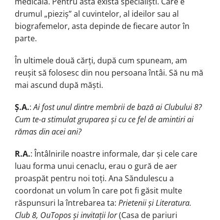
medicală. Pentru asta există specialiști. Care e
drumul „pieziș” al cuvintelor, al ideilor sau al
biografemelor, asta depinde de fiecare autor în
parte.
În ultimele două cărți, după cum spuneam, am
reușit să folosesc din nou persoana întâi. Să nu mă
mai ascund după măști.
Ș.A.
:
Ai fost unul dintre membrii de bază ai Clubului 8?
Cum te-a stimulat gruparea și cu ce fel de amintiri ai
rămas din acei ani?
R.A.
: Întâlnirile noastre informale, dar și cele care
luau forma unui cenaclu, erau o gură de aer
proaspăt pentru noi toți. Ana Săndulescu a
coordonat un volum în care pot fi găsit multe
răspunsuri la întrebarea ta:
Prietenii și Literatura.
Club 8, OuTopos și invitații lor
(Casa de pariuri