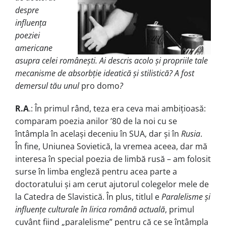
despre
influența
poeziei
americane
asupra celei românești. Ai descris acolo și propriile tale
mecanisme de absorbție ideatică și stilistică? A fost
demersul tău unul
pro domo
?
R.A
.: În primul rând, teza era ceva mai ambițioasă:
comparam poezia anilor ’80 de la noi cu se
întâmpla în același deceniu în SUA, dar și în
Rusia
.
În fine, Uniunea Sovietică, la vremea aceea, dar mă
interesa în special poezia de limbă rusă – am folosit
surse în limba engleză pentru acea parte a
doctoratului și am cerut ajutorul colegelor mele de
la Catedra de Slavistică. În plus, titlul e
Paralelisme și
influențe culturale în lirica română actuală
, primul
cuvânt fiind „paralelisme” pentru că ce se întâmpla