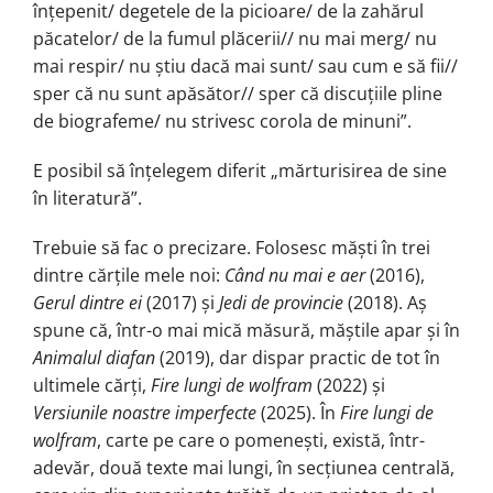
înțepenit/ degetele de la picioare/ de la zahărul
păcatelor/ de la fumul plăcerii// nu mai merg/ nu
mai respir/ nu știu dacă mai sunt/ sau cum e să fii//
sper că nu sunt apăsător// sper că discuțiile pline
de biografeme/ nu strivesc corola de minuni”.
E posibil să înțelegem diferit „mărturisirea de sine
în literatură”.
Trebuie să fac o precizare. Folosesc măști în trei
dintre cărțile mele noi:
Când nu mai e aer
(2016),
Gerul dintre ei
(2017) și
Jedi de provincie
(2018). Aș
spune că, într-o mai mică măsură, măștile apar și în
Animalul diafan
(2019), dar dispar practic de tot în
ultimele cărți,
Fire lungi de wolfram
(2022) și
Versiunile noastre imperfecte
(2025). În
Fire lungi de
wolfram
, carte pe care o pomenești, există, într-
adevăr, două texte mai lungi, în secțiunea centrală,