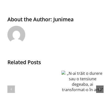
About the Author:
Junimea
(să
„N-ai trăit
Related Posts
fiu
o durere
materie,
sau o
să
tensiune
o
degeaba, ai
iau
transformat-
de