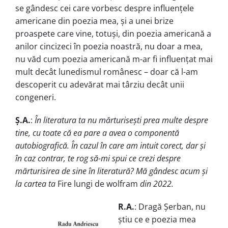
se gândesc cei care vorbesc despre influențele
americane din poezia mea, și a unei brize
proaspete care vine, totuși, din poezia americană a
anilor cincizeci în poezia noastră, nu doar a mea,
nu văd cum poezia americană m-ar fi influențat mai
mult decât lunedismul românesc – doar că l-am
descoperit cu adevărat mai târziu decât unii
congeneri.
Ș.A.
:
În literatura ta nu mărturisești prea multe despre
tine, cu toate că ea pare a avea o componentă
autobiografică. În cazul în care am intuit corect, dar și
în caz contrar, te rog să-mi spui ce crezi despre
mărturisirea de sine în literatură? Mă gândesc acum și
la cartea ta
Fire lungi de wolfram
din 2022.
R.A.
: Dragă Șerban, nu
știu ce e poezia mea