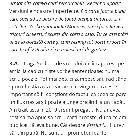
urmat alte câteva cărți remarcabile. Recent a apărut
Versiunile noastre imperfecte
. E o carte foarte bună
care sper să se bucure de toată atenția cititorilor și a
criticilor. Vorba șamanului Manasia, să-și facă lumea
tricouri cu versuri scurte din cartea asta. Tu ce așteptări
ai de la această carte și cum resimți tot acest proces în
care te afli? Realizezi că trăiești ani de grație?
R.A.
: Dragă Șerban, de vreo doi ani îi zăpăcesc pe
amici la cap cu niște vorbe sentențioase: nu mai
scriu poezie! Tot mai des, ei zâmbesc sau râd când
spun chestia asta. Dar am convingerea că este
important să fii conștient de faptul că ceea ce pare
un flux nesfârșit poate ajunge oricând la un capăt.
Am trăit asta în 2010 și sunt pregătit. Nu ar avea
rost să mă apuc să scriu cărți proaste, după ce am
publicat câteva bune. Cât despre
Versiuni
…, îi urez
vânt în pupă! Nu sunt un promotor foarte