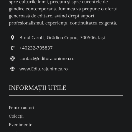
spre culturile lumii, precum şi spre curentele de
gândire contemporană. Junimea vă propune o ofertă
generoasă de editare, având drept suport
profesionalismul, experiența, continuitatea exigentă.
B-dul Carol I, Grădina Copou, 700506, Iași
+40232-705837
contact@editurajunimea.ro
www.EdituraJunimea.ro
INFORMAŢII UTILE
Pentru autori
Colecţii
Evenimente