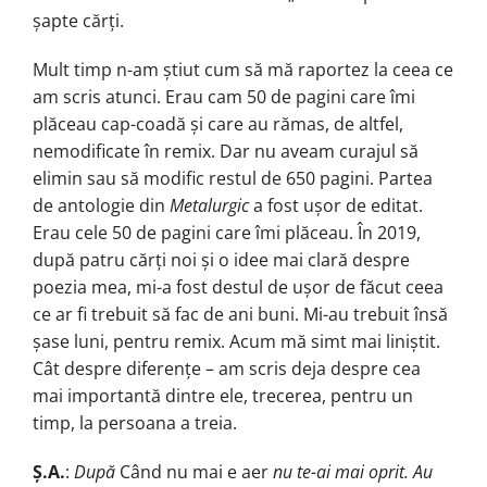
șapte cărți.
Mult timp n-am știut cum să mă raportez la ceea ce
am scris atunci. Erau cam 50 de pagini care îmi
plăceau cap-coadă și care au rămas, de altfel,
nemodificate în remix. Dar nu aveam curajul să
elimin sau să modific restul de 650 pagini. Partea
de antologie din
Metalurgic
a fost ușor de editat.
Erau cele 50 de pagini care îmi plăceau. În 2019,
după patru cărți noi și o idee mai clară despre
poezia mea, mi-a fost destul de ușor de făcut ceea
ce ar fi trebuit să fac de ani buni. Mi-au trebuit însă
șase luni, pentru remix. Acum mă simt mai liniștit.
Cât despre diferențe – am scris deja despre cea
mai importantă dintre ele, trecerea, pentru un
timp, la persoana a treia.
Ș.A.
:
După
Când nu mai e aer
nu te-ai mai oprit. Au