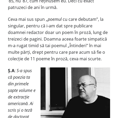
’85, nu ’87, cum reținusem eu. Deci cu exact
patruzeci de ani în urmă.
Ceva mai sus spun „
poemul
cu care debutam”, la
singular, pentru că i-am dat spre publicare
doamnei redactor doar un poem în proză, lung de
treizeci de pagini. Doamna aceea foarte simpatică
m-a rugat timid să tai poemul „Întinderi” în mai
multe părți, drept pentru care pare acum să fie o
colecție de 11 poeme în proză, ceva mai scurte.
Ș.A
:
S-a spus
că poezia ta
din primele
șapte volume e
de extracție
americană. Ai
scris și o teză
de doctorat