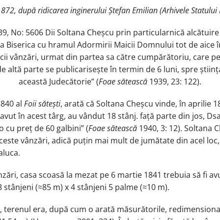
1872, după ridicarea inginerului Ștefan Emilian (Arhivele Statul
9, No: 5606 Dii Soltana Cheșcu prin particularnică alcătuire 
la Biserica cu hramul Adormirii Maicii Domnului tot de aice î
nicii vânzări, urmat din partea sa către cumpărătoriu, care p
 altă parte se publicarisește în termin de 6 luni, spre științ
această Judecătorie” (
Foae sătească
1939, 23: 122).
1840 al
Foii sătești
, arată că Soltana Cheșcu vinde, în aprilie 18
avut în acest târg, au vândut 18 stânj. față parte din jos, Ds
o cu preț de 60 galbini” (
Foae sătească
1940, 3: 12). Soltana 
ceste vânzări, adică puțin mai mult de jumătate din acel loc
aluca.
ânzări, casa scoasă la mezat pe 6 martie 1841 trebuia să fi 
8 stânjeni (≈85 m) x 4 stânjeni 5 palme (≈10 m).
terenul era, după cum o arată măsurătorile, redimensionat: 