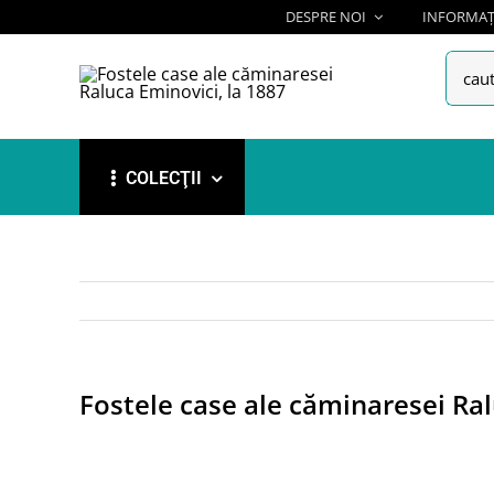
Skip
DESPRE NOI
INFORMAȚI
to
Searc
content
for:
COLECŢII
Fostele case ale căminaresei Ral