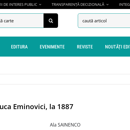
I DE INTERES PUBLIC
TRANSPARENȚĂ DECIZIONALĂ
INTEG
h
Search
for:
EDITURA
EVENIMENTE
REVISTE
NOUTĂȚI ED
uca Eminovici, la 1887
Ala SAINENCO