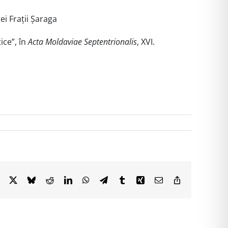
ei Frații Șaraga
ice”, în
Acta Moldaviae Septentrionalis
, XVI.
Facebook
X
Bluesky
Reddit
LinkedIn
WhatsApp
Telegram
Tumblr
Xing
Email
Copy
Link