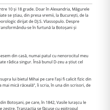
între 10 și 18 grade. Doar în Alexandria, Măgurele
te se știau, din presa vremii, la București, de la
eorologic dirijat de DJ.S. Vlassopulo. Despre
 transformându-se în furtună la Botoșani și
cosesem din casă, numai patul cu nenorocitul meu
te râdica singur. Însă bunul D-zeu a știut cel
a lui bietul Mihai pe care lʼași fi calicit fizic din
ai mică răceală”, îi scria, în una din scrisori, de
din Botoșani, pe care, în 1842, Vasile Iurașcu le
e zestre. Tranzacția se făcuse cu epitropul