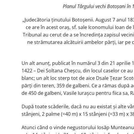
Planul Târgului vechi Botoșani în 
„Judecătoria ținutului Botoșenii. August 7 anul 183
ce are în acest oraș, sf. sale Iconomului Ioan de 
Tribunal au cerut de a se încredința zapisul veci
ne strămutarea alcătuirii ambelor părți, iar pe de
Un alt anunț, publicat în numărul 3 din 21 aprilie 
1422 – Dei Soltana Cheșcu, din locul caselor ce au 
blanc; un alt loc sterp tot de aice Dsale Țezar Scot
părți din teren, 359 de galbeni. Ce a rămas după a
de 450 de galbeni, Vasile Iurașcu pentru fiica sa, R
După toate scăderile, dacă nu au existat și alte v
stânjeni, 2 palme (≈40 m) x 15 stânjeni (≈33 m) x 3
Atunci când o vinde negustorului Iosăp Munteanu, 