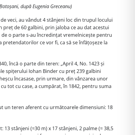
ui Botoșani, după Eugenia Greceanu)
de veci, au vândut 4 stânjeni loc din trupul locului
n preț de 60 galbini, prin jaloba ce au dat acestui
e de o parte s-au încredințat vremelnicește pentru
a pretendatorilor ce vor fi, ca să se înfățoșeze la
40, încă o parte din teren: „April 4, No. 1423 și
ale spițerului Iohan Binder cu preț 239 galbini
Cheșcu încasase, prin urmare, din vânzarea unor
, cu tot cu case, a cumpărat, în 1842, pentru suma
avut un teren aferent cu următoarele dimensiuni: 18
13 stânjeni (≈30 m) x 17 stânjeni, 2 palme (≈ 38,5