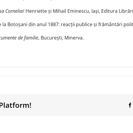
 sa Cornelia
/ Henriette și Mihail Eminescu, Iași, Editura Librări
de la Botoșani din anul 1887: reacții publice și frământări polit
cumente de familie
, București, Minerva.
Platform!