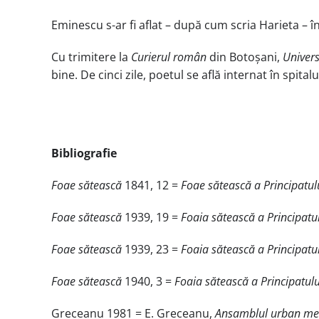
Eminescu s-ar fi aflat – după cum scria Harieta – în 
Cu trimitere la
Curierul român
din Botoșani,
Univers
bine. De cinci zile, poetul se află internat în spital
Bibliografie
Foae sătească
1841, 12 =
Foae sătească a Principatul
Foae sătească
1939, 19 =
Foaia sătească a Principatu
Foae sătească
1939, 23 =
Foaia sătească a Principatu
Foae sătească
1940, 3 =
Foaia sătească a Principatul
Greceanu 1981 = E. Greceanu,
Ansamblul urban med