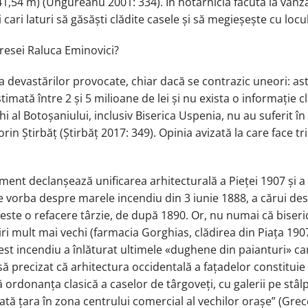
 41,54 m) (Ungureanu 2001: 334). În hotărnicia făcută la vânza
i cari laturi să găsăști clădite casele și să megieșește cu locu
resei Raluca Eminovici?
vastărilor provocate, chiar dacă se contrazic uneori: astfe
imată între 2 și 5 milioane de lei și nu exista o informație c
chi al Botoșaniului, inclusiv Biserica Uspenia, nu au suferit î
in Știrbăț (Știrbăț 2017: 349). Opinia avizată la care face t
niment declanșează unificarea arhitecturală a Pieței 1907 și a
e vorba despre marele incendiu din 3 iunie 1888, a cărui des
tru este o refacere târzie, de după 1890. Or, nu numai că bis
mult mai vechi (farmacia Gorghias, clădirea din Piața 1907 
est incendiu a înlăturat ultimele «dughene din paianturi» car
ă precizat că arhitectura occidentală a fațadelor constituie 
ă ordonanța clasică a caselor de târgoveți, cu galerii pe stâ
ată țara în zona centrului comercial al vechilor orașe” (Gre