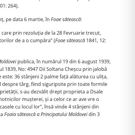
01: 264).
ț, pe data 6 martie, în
Foae sătească
:
 care prin rezoluția de la 28 Fevruarie trecut,
itorilor de a o cumpăra” (
Foae sătească
1841, 12:
Moldovei
publica, în numărul 19 din 6 august 1939,
nul 1839, No: 4947 Dii Soltana Cheșcu prin jalobă
 este: 36 stânjeni 2 palme față alăturea cu ulița,
 despre târg, fiind siguripsite prin toate formile
prietății, s-au dezvălit drept proprieta a Dsale
otnicilor mușterei, și a celor ce ar ave vre o
asele cu locul lor”, însă vinde 4 stânjeni din
la
Foaia sătească a Principatului Moldovei
din 3