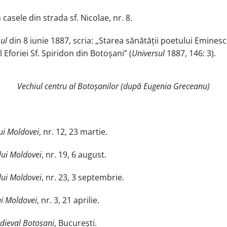
casele din strada sf. Nicolae, nr. 8.
ul
din 8 iunie 1887, scria: „Starea sănătății poetului Eminescu
ul Eforiei Sf. Spiridon din Botoșani” (
Universul
1887, 146: 3).
Vechiul centru al Botoșanilor (după Eugenia Greceanu)
ui Moldovei
, nr. 12, 23 martie.
lui Moldovei
, nr. 19, 6 august.
lui Moldovei
, nr. 23, 3 septembrie.
ui Moldovei
, nr. 3, 21 aprilie.
ieval Botoșani
, București.