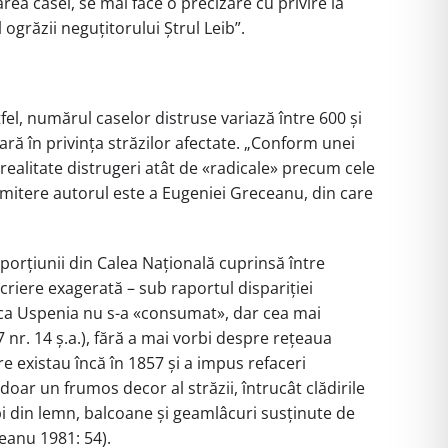
rea casei, se mai face o precizare cu privire la
l ogrăzii neguțitorului Ștrul Leib”.
l, numărul caselor distruse variază între 600 și
lară în privința străzilor afectate. „Conform unei
n realitate distrugeri atât de «radicale» precum cele
rimitere autorul este a Eugeniei Greceanu, din care
 porțiunii din Calea Națională cuprinsă între
criere exagerată – sub raportul dispariției
erica Uspenia nu s-a «consumat», dar cea mai
nr. 14 ș.a.), fără a mai vorbi despre rețeaua
e existau încă în 1857 și a impus refaceri
doar un frumos decor al străzii, întrucât clădirile
lpi din lemn, balcoane și geamlâcuri susținute de
ceanu 1981: 54).