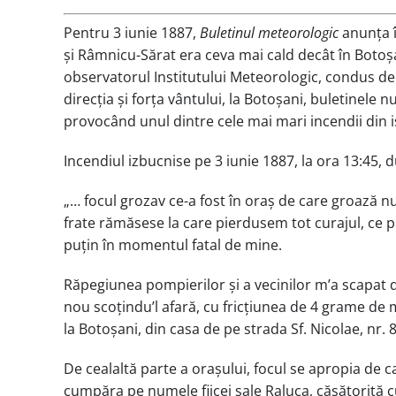
Pentru 3 iunie 1887,
Buletinul meteorologic
anunța î
și Râmnicu-Sărat era ceva mai cald decât în Botoșan
observatorul Institutului Meteorologic, condus de S
direcția și forța vântului, la Botoșani, buletinele
provocând unul dintre cele mai mari incendii din i
Incendiul izbucnise pe 3 iunie 1887, la ora 13:45, 
„… focul grozav ce-a fost în oraș de care groază 
frate rămăsese la care pierdusem tot curajul, ce p
puțin în momentul fatal de mine.
Răpegiunea pompierilor și a vecinilor mʼa scapat de c
nou scoținduʼl afară, cu fricțiunea de 4 grame de m
la Botoșani, din casa de pe strada Sf. Nicolae, nr. 
De cealaltă parte a orașului, focul se apropia de c
cumpăra pe numele fiicei sale Raluca, căsătorită c