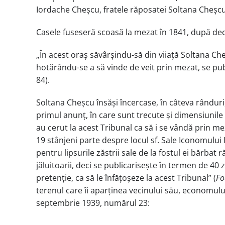
Iordache Cheșcu, fratele răposatei Soltana Cheșcu
Casele fuseseră scoasă la mezat în 1841, după dec
„În acest oraș săvârșindu-să din viiață Soltana Cheș
hotărându-se a să vinde de veit prin mezat, se publ
84).
Soltana Cheșcu însăși încercase, în câteva rânduri
primul anunț, în care sunt trecute și dimensiunile 
au cerut la acest Tribunal ca să i se vândă prin mez
19 stânjeni parte despre locul sf. Sale Iconomului I
pentru lipsurile zăstrii sale de la fostul ei bărbat
jăluitoarii, deci se publicarisește în termen de 40 
pretenție, ca să le înfățoșeze la acest Tribunal” (
Fo
terenul care îi aparținea vecinului său, economulu
septembrie 1939, numărul 23: