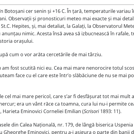
n Botoșani cer senin și +16 C. În țară, temperaturile variau 
i. Observații și pronosticuri meteo mai exacte și mai detalia
t.C. Hepites, și, mai detaliat, la Galați, la Observatorul Met
 nu anunțau nimic. Acesta însă avea să izbucnească în rafale,
storia orașului.
după cum o vor arăta cercetările de mai târziu.
nu am fost scutită nici eu. Cea mai mare nenorocire totul s
uteam face cu el care este întrʼo slăbăciune de nu se mai poa
el mai mare pericol, care sʼar fi desfășurat tot mai mult asupr
ercur; era un vânt răce ca toamna, cura lui nu-i permite cea m
8, Harieta Eminovici Corneliei Emilian (
Scrisori
1893: 11).
asele din Calea Națională, nr. 179, de lângă biserica Uspenia 
u Gheorghe Eminovici, pentru a-i asigura o parte din banii d