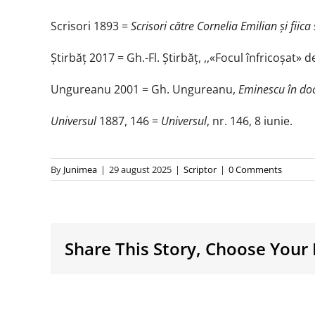
Scrisori 1893 =
Scrisori către Cornelia Emilian și fiica
Știrbăț 2017 = Gh.-Fl. Știrbăț, ,,«Focul înfricoșat» 
Ungureanu 2001 = Gh. Ungureanu,
Eminescu în do
Universul
1887, 146 =
Universul
, nr. 146, 8 iunie.
By
Junimea
|
29 august 2025
|
Scriptor
|
0 Comments
Share This Story, Choose Your 