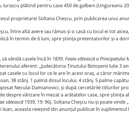
, Iurașcu plătind pentru case 450 de galbeni (Ungureanu 20
esul proprietarei Soltana Cheșcu, prin publicarea unui anun
cu, între altă avere iau rămas și o casă cu locul ei tot aicea,
ică în termin de 6 luni, spre știința pretentatorilor și a dor
, să vândă casele încă în 1839.
Foaia sătească a Principatului 
terenului aferent: „Judecătoria Ținutului Botoșenii Iulie 3 a
at casele cu locul lor ce le are în acest oraș, a căror mărime
oan, 38 stânj. 1 palmă dosul locului, 4 stânj. 5 palme capătul
 răposat Neculai Damianovici, și după cercetările titlurilor pro
zile despre vânzare în mezat a arătatelor case, spre știința ah
ae sătească
1939, 19: 96). Soltana Cheșcu nu-și poate vinde „c
i Ioan, aceasta reieșind din anunțul publicat în suplimentul 