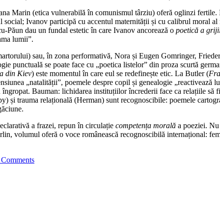
na Marin (etica vulnerabilă în comunismul târziu) oferă oglinzi fertile. D
ocial; Ivanov participă cu accentul maternității și cu calibrul moral al
aicu-Păun dau un fundal estetic în care Ivanov ancorează o
poetică a griji
ama lumii”.
martorului) sau, în zona performativă, Nora și Eugen Gomringer, Friede
gie punctuală se poate face cu „poetica listelor” din proza scurtă germană
a din Kiev
) este momentul în care eul se redefinește etic. La Butler (
Fra
ensiunea „natalității”, poemele despre copil și genealogie „reactivează l
u îngropat. Bauman: lichidarea instituțiilor încrederii face ca relațiile s
by) și trauma relațională (Herman) sunt recognoscibile: poemele cartogra
găciune.
eclarativă a frazei, repun în circulație
competența morală
a poeziei. Nu
in, volumul oferă o voce românească recognoscibilă internațional: femini
 Comments