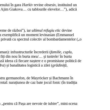
trenului în gara
Harkiv
revine obsesiv, instituind un
l lui Ajim Giakova… cu tablourile elevelor…”), adică
reme de război”), iar
ultimul refugiu etic
devine
 scena exemplifică un moment levinasian (Emmanuel
 privată cu spectrul colectiv al bombardamentelor („o
n): infrastructurile încrederii (
familie
,
cuplu
,
iți din nou în burta mea/… și tustrele/ în burta
ză ideea că fiecare naștere e o promisiune politică de
dra
) și banalitatea logistică a zilei (
grădiniță
,
 registru germanofon, de Mayröcker și Bachmann în
l: narațiunea de caz bate jocul fonic (în tradiția
În „pentru că Pașa are nevoie de iubire”, mini-scena