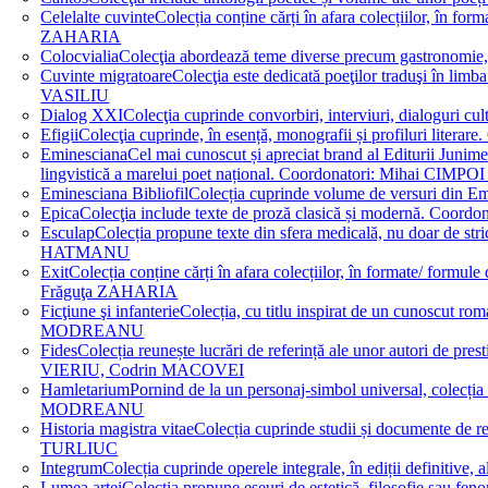
Celelalte cuvinte
Colecția conține cărți în afara colecțiilor, în f
ZAHARIA
Colocvialia
Colecţia abordează teme diverse precum gastronomie, 
Cuvinte migratoare
Colecţia este dedicată poeţilor traduşi în li
VASILIU
Dialog XXI
Colecţia cuprinde convorbiri, interviuri, dialogur
Efigii
Colecţia cuprinde, în esență, monografii și profiluri lit
Eminesciana
Cel mai cunoscut și apreciat brand al Editurii Junim
lingvistică a marelui poet național. Coordonatori: Miha
Eminesciana Bibliofil
Colecția cuprinde volume de versuri din
Epica
Colecţia include texte de proză clasică și modernă. C
Esculap
Colecția propune texte din sfera medicală, nu doar de str
HATMANU
Exit
Colecția conține cărți în afara colecțiilor, în formate/ for
Frăguţa ZAHARIA
Ficţiune şi infanterie
Colecția, cu titlu inspirat de un cunoscut
MODREANU
Fides
Colecția reunește lucrări de referință ale unor autori de pres
VIERIU, Codrin MACOVEI
Hamletarium
Pornind de la un personaj-simbol universal, colecția
MODREANU
Historia magistra vitae
Colecția cuprinde studii și documente de 
TURLIUC
Integrum
Colecția cuprinde operele integrale, în ediții defini
Lumea artei
Colecția propune eseuri de estetică, filosofie sau feno