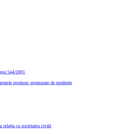
egea 544/2001
entele produse/ gestionate de instituție
relația cu societatea civilă