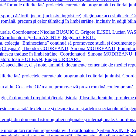
ormate/ formule diferite față proiectele curente ale programului editori
sport, călătorii, jocuri (inclusiv lingvistice), dicţionare accesibile
mba română, precum şi celor tălmăciţi în limbi străine, inclusiv în edi
i culturale. Coordonatori: Nicolae BUSUIOC, Grigore ILISEI, Lucian V
erare. Coordonatori: Șerban AXINTE, Bogdan CREŢU
ea, colecția „Eminesciana” continuă să promoveze studii și documente pri
i CIMPOI (Chișinău), Theodor CODREANU, Simona MODREANU, Pomp
 Eminescu traduse în limbi străine. Coordonatori: Simona MODREANU
oordonatori: Ioan HOLBAN, Eugen URICARU
ictă specialitate, ci și note, amintiri, documente comentate de medici 
mule diferite față proiectele curente ale programului editorial junimi
 roman al lui Costache Olăreanu, promovează proza română contempor
tigiu, în domeniul dreptului (teoria, istoria, filosofia dreptului, problem
 este consacrată textelor de și despre teatru și artelor spectacolului 
referință din domeniul istoriografiei naţionale şi internaţionale. C
tive, ale unor autori români reprezentativi. Coordonatori: Șerban AX
menologia artei, precum și monografii, albume etc., din sfera artelor în g