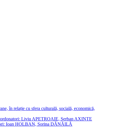
ne, în relație cu sfera culturală, socială, economică,
ane. Coordonatori: Liviu APETROAIE, Şerban AXINTE
ordonatori: Ioan HOLBAN, Sorina DĂNĂILĂ