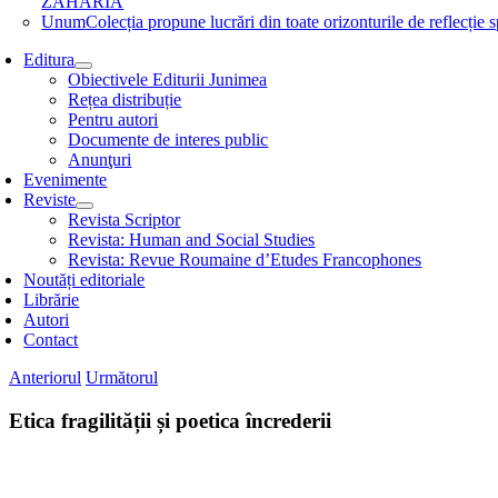
ZAHARIA
Unum
Colecția propune lucrări din toate orizonturile de refle
Editura
Obiectivele Editurii Junimea
Rețea distribuție
Pentru autori
Documente de interes public
Anunţuri
Evenimente
Reviste
Revista Scriptor
Revista: Human and Social Studies
Revista: Revue Roumaine d’Etudes Francophones
Noutăți editoriale
Librărie
Autori
Contact
Anteriorul
Următorul
Etica fragilității și poetica încrederii