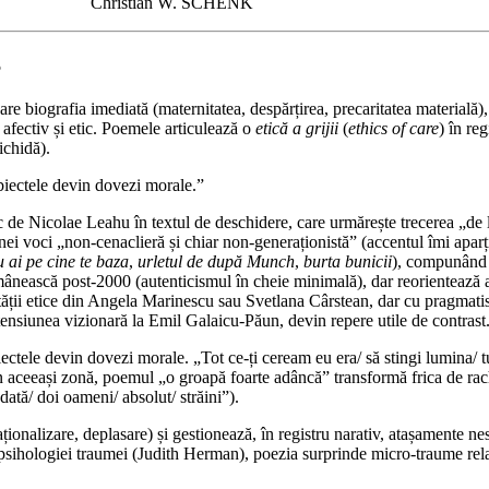
Christian W. SCHENK
5
e biografia imediată (maternitatea, despărțirea, precaritatea materială), 
 afectiv și etic. Poemele articulează o
etică a grijii
(
ethics of care
) în re
ichidă).
biectele devin dovezi morale.”
itic de Nicolae Leahu în textul de deschidere, care urmărește trecerea „d
ei voci „non-cenaclieră și chiar non-generaționistă” (accentul îmi aparț
u ai pe cine te baza
,
urletul de după Munch
,
burta bunicii
), compunând o
mânească post-2000 (autenticismul în cheie minimală), dar reorientează a
nității etice din Angela Marinescu sau Svetlana Cârstean, dar cu pragmatis
 tensiunea vizionară la Emil Galaicu-Păun, devin repere utile de contrast
ctele devin dovezi morale. „Tot ce-ți ceream eu era/ să stingi lumina/ tu
. În aceeași zonă, poemul „o groapă foarte adâncă” transformă frica de ra
odată/ doi oameni/ absolut/ străini”).
ționalizare, deplasare) și gestionează, în registru narativ, atașamente ne
l psihologiei traumei (Judith Herman), poezia surprinde micro-traume rel