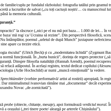
oul de familie/cuplu pe fundalul războiului: fotografia tatălui prin geamul 
concretă a lucrurilor de salvat („cu toți cactușii noștri/… cu manuscrisu
i până la memoria culturală.
iguranță.”
 „impractici” la răscruce („nici pe el nu mă pot baza… 1.000 de lei… în v
e/ te baza/ mă rog/ ca/ Ucraina să reziste”. Din perspectivă filosofică,
. Nu întâmplător, poemul „urletul de după Munch” juxtapune nefericirea
sine apare ca trezire etică.
logia riscului” (Ulrich Beck
)
și cu „modernitatea lichidă” (Zygmunt Bauma
ormă funcțională. În „burta bunicii”, dorința de regres protector („să f
iguranță. Dinspre filosofia natalității (Hannah Arendt), poemul recuperea
 refacă adăpostul. În același registru, textul dedicat copilului (
Alexan
 sociologia (Arlie Hochschild) ar numi „muncă emoțională” la vedere.
a
Sprechkünstler
(vorbire performativă/ artist al rostirii) apropiată, în
i. Dar minimalismul ivanovian rămâne mai „documentar” decât experimenta
Ruxandra Novac „de-zornicitată”).
ază
probe
(obiecte, chitanțe, mesaje), apoi formulează
verdictul moral
. 
tivă a orașului („trei tinere poete/ aleargă pe arterele Chișinăului”).