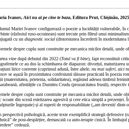
ria Ivanov,
Aici nu ai pe cine te baza
, Editura Prut, Chișinău, 202
umul Mariei Ivanov configurează o poezie a lucidității vulnerabile, în car
rbinte (războiul ruso-ucrainean) sunt trecute prin filtrul unui minimalism
njugată cu un
diagnostic social
(distorsiunea încrederii în modernitatea l
oemele despre cuplu sunt construite pe mecanica micilor detalii, unde o
rtea vine după debutul din 2022 (
Totul va fi bine
), fapt reconstituit cr
ografemele ce au dus la schimbarea de diapazon: divorțul, maturizarea un
ațiuni lirice coerente (cuprinsul adună, între altele,
nu mai suferi
,
aici n
anov se așază în proximitatea confesiunii tăioase practicată în poezia ro
jii (maternitatea, prietenia, solidaritatea), regăsind adesea timbrul femi
arabeană, afinitățile cu Dumitru Crudu (prozaicitatea frustă), respectiv
mele despre cuplu sunt construite pe mecanica micilor detalii, unde obie
ic scoate din scenă estetizarea agresivă și cere etica simplă a prezenței
ulpturile îngropate) și al ruperii de responsabilitate („am devenit/ dintr-
 perspectivă psihologică, aceste texte exemplifică strategii defensive (ra
ehnică” de post-despărțire, demascată ca auto-terapie cinică. În limbaju
credere” cedează.