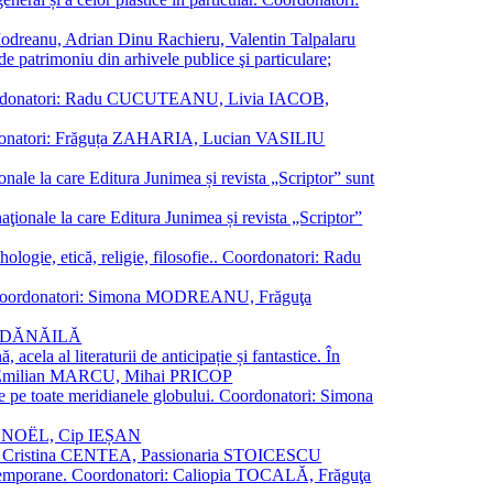
a Modreanu, Adrian Dinu Rachieru, Valentin Talpalaru
de patrimoniu din arhivele publice şi particulare;
ală. Coordonatori: Radu CUCUTEANU, Livia IACOB,
 Coordonatori: Frăguța ZAHARIA, Lucian VASILIU
ionale la care Editura Junimea și revista „Scriptor” sunt
 naţionale la care Editura Junimea și revista „Scriptor”
logie, etică, religie, filosofie.. Coordonatori: Radu
versal. Coordonatori: Simona MODREANU, Frăguţa
rina DĂNĂILĂ
 acela al literaturii de anticipație și fantastice. În
tori: Emilian MARCU, Mihai PRICOP
 de pe toate meridianele globului. Coordonatori: Simona
vier NOËL, Cip IEȘAN
natori: Cristina CENTEA, Passionaria STOICESCU
ce contemporane. Coordonatori: Caliopia TOCALĂ, Frăguţa