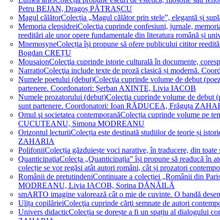
Petru BEJAN, Dragoș PĂTRAȘCU
Magul călător
Colecția „Magul călător prin stele”, elegantă și su
Memoria clepsidrei
Colecţia cuprinde confesiuni, jurnale, memorial
reeditări ale unor opere fundamentale din literatura română 
Mnemosyne
Colecția își propune să ofere publicului cititor re
Bogdan CREȚU
Mousaion
Colecţia cuprinde istorie culturală în documente, cor
Narratio
Colecţia include texte de proză clasică și modernă
Numele poetului (debut)
Colecţia cuprinde volume de debut (poezie)
partenere. Coordonatori: Șerban AXINTE, Livia IACOB
Numele prozatorului (debut)
Colecţia cuprinde volume de debut (pro
sunt partenere. Coordonatori: Ioan RĂDUCEA, Frăguța ZAH
Omul şi societatea contemporană
Colecția cuprinde volume pe teme
CUCUTEANU, Simona MODREANU
Orizontul lecturii
Colecția este destinată studiilor de teorie și i
ZAHARIA
Polifonii
Colecția găzduiește voci narative, în traducere, din 
Quanticipaţia
Colecța „Quanticipația” își propune să readucă în atenți
colecție se vor regăsi atât autori români, cât și prozatori cont
Românii de pretutindeni
Continuare a colecției „Românii din Paris
MODREANU, Livia IACOB, Sorina DĂNĂILĂ
smART
O imagine valorează cât o mie de cuvinte. O bandă des
Ulița copilăriei
Colecţia cuprinde cărţi semnate de autori contem
Univers didactic
Colecția se dorește a fi un spațiu al dialogului 