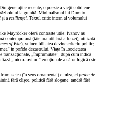
in generațiile recente, o poezie a vieții cotidiene
 războiului la graniță. Minimalismul lui Dumitru
i
și a
rezilienței
. Textul critic intern al volumului
rike Mayröcker oferă contraste utile: Ivanov nu
 contemporană (tăietura utilitară a frazei), utilizată
mes of War
), vulnerabilitatea devine criteriu politic;
umea” în pofida dezastrului. Viața în „societatea
ă fie tranzacționale, „împrumutate”, după cum indică
fiază „micro-lovituri” emoționale a căror logică este
 frumusețea (în sens ornamental) e miza, ci
probe de
nă fără clișee, politică fără slogane, tandră fără