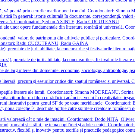
plă, vă poartă prin cerurile marilor poeți români. Coordonatori: Simon
istică în general; istorie culturală în documente, corespondență, valori 
și universală. Coordonatori: Șerban AXINTE, Radu CUCUTEANU
editări ale unor opere fundamentale din literatura română și univers
espondenţă, valori de patrimoniu din arhivele publice şi particulare.
. Coordonatori: Radu CUCUTEANU, Radu GĂINĂ
, premiate de jurii abilitate, la concursurile și festivalurile literare naţ
ză), premiate de jurii abilitate, la concursurile și festivalurile literare
ARIA
 de larg interes din domeniile: economie, sociologie, antropologie, psiho
storie literară, precum și eseurilor critice din spațiul românesc și uni
toate spațiile literare ale lumii. Coordonatori: Simona MODREANU, So
a cititorilor un filon cu rădăcini adânci și vechi în creativitatea ieșeană,
emporani ilustrativi pentru genul SF de pe toate meridianele. Coordona
”, noua colecție își deschide porțile către spiritele creatoare românești
enată valorează cât o mie de imagini. Coordonatori: Dodo NIȚĂ, Oli
porani, români şi străini, pe tema copilăriei și adolescenţei. Coordo
constructiv, flexibil și inovativ pentru teoriile și practicile pedagogi