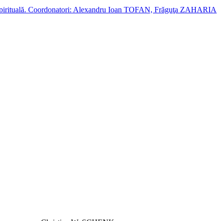
cție spirituală. Coordonatori: Alexandru Ioan TOFAN, Frăguţa ZAHARIA