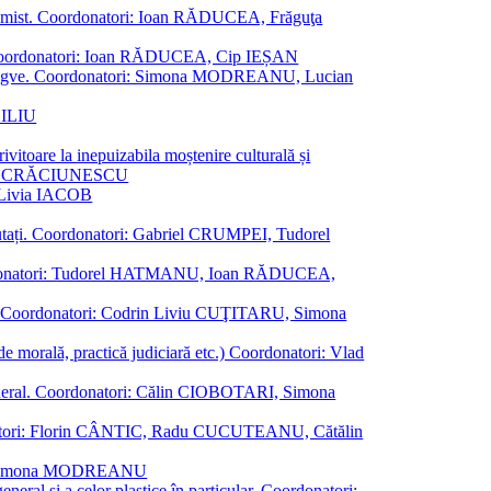
al junimist. Coordonatori: Ioan RĂDUCEA, Frăguţa
 etc. Coordonatori: Ioan RĂDUCEA, Cip IEȘAN
ţii bilingve. Coordonatori: Simona MODREANU, Lucian
ASILIU
vitoare la inepuizabila moștenire culturală și
iliu CRĂCIUNESCU
, Livia IACOB
reputați. Coordonatori: Gabriel CRUMPEI, Tudorel
st. Coordonatori: Tudorel HATMANU, Ioan RĂDUCEA,
ană. Coordonatori: Codrin Liviu CUŢITARU, Simona
e de morală, practică judiciară etc.) Coordonatori: Vlad
în general. Coordonatori: Călin CIOBOTARI, Simona
oordonatori: Florin CÂNTIC, Radu CUCUTEANU, Cătălin
INTE, Simona MODREANU
eneral și a celor plastice în particular. Coordonatori: