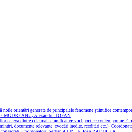
 noile orientări generate de principalele fenomene științifice contempora
Simona MODREANU, Alexandru TOFAN
titorilor câteva dintre cele mai semnificative voci poetice contempor
i (amintiri, documente relevante, evocări inedite, reeditări etc.). Co
poeți consacraţi. Coordonatori: Șerban AXINTE, Ioan RĂDUCEA