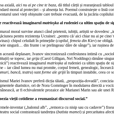
esa axială,
aici nu ai pe cine te baza
, dă titlul cărții și rearanjează tabl
ndard moral al protecției – și absența lui. Poemul construiește o listă 
entarul unei vieți obișnuite care trebuie evacuată, de la jucăria copilulu
e reactivează imaginarul
matrioșka
al rudeniei ca ultim spațiu de s
maxul moral survine atunci când prietenii, iubiții, artiștii se dovedesc
găciunea pentru rezistența Ucrainei: „pentru că/ aici chiar nu ai pe cin
inas): chipul celuilalt în primejdie (
copilul, femeia din Kiev
) ne obligă
eie singură… din frunte i se prelingeau/ dâre de sânge”), iar rușinea de 
in această deplasare, Ivanov sincronizează confesiunea intimă cu „socio
tituții
) se topesc, iar
grija
(Carol Gilligan, Nel Noddings) rămâne singura n
nicii”) reactivează imaginarul
matrioșka
al rudeniei ca ultim spațiu de s
e – iar când lumea nu mai promite, corpul femeii, genealogic, încearcă să
umuri
,
bancă
,
teatru
) sunt
forme ale grijii
în timpuri instabile, ceea ce
rismul Mariei Ivanov preferă dicția tăiată, „propoziția-dovadă”, concizi
agmentele diaristice, ori de Nora Gomringer în modularea directă a voci
mânească, ar fi echivalentele prozaice ale Marianei Marin sau ale unei 
oezia vieții cotidiene a reumanizat discursul social.”
emele-inventar („balonul alb”, „remorca cu nisip sau cu cadavre”) fixe
teatru social contrastează tandrețea (
batista mamei
) și precaritatea afec