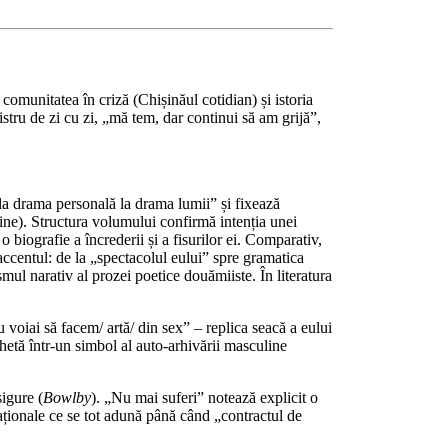
comunitatea în criză (Chișinăul cotidian) și istoria
gistru de zi cu zi, „mă tem, dar continui să am grijă”,
e la drama personală la drama lumii” și fixează
ine). Structura volumului confirmă intenția unei
 biografie a încrederii și a fisurilor ei. Comparativ,
ccentul: de la „spectacolul eului” spre gramatica
mul narativ al prozei poetice douămiiste. În literatura
.
 voiai să facem/ artă/ din sex” – replica seacă a eului
chetă într-un simbol al auto-arhivării masculine
sigure (
Bowlby
). „Nu mai suferi” notează explicit o
aționale ce se tot adună până când „contractul de