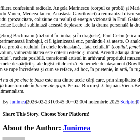
filiera confesiunii radicale, Angela Marinescu (corpul ca probă) și Maria
adu Vancu, Medeea Iancu, Anastasia Gavrilovici) a reumanizat discursul s
udu (prozaicitate, coliziune cu realul) și energia vizionară la Emil Gal
icolae Leahu) subliniază această deplasare „de la drama personală la dr
geborg Bachmann (războiul în limbaj și în dragoste), Paul Celan (etica 
erimentează limbajul, ci îl igienizează etic, punându-l să ateste. O analo
i ca probă a realului. În cheie levinasiană, „fața celuilalt” (
copilul
,
femei
volum, vulnerabilitatea este criteriu estetic și moral. Arendt adaugă dim
cului”, racheta posibilă, transformă artistul în arhivarul propriului muze
emele despărțirii și ale logisticii de criză. Schemele de atașament (Bowl
 se rupe încrederea și cum se reface, ad-hoc, în prietenie, în artă, în ru
i nu ai pe cine te baza
este una dintre acele cărți care, prin simplitatea d
ață
transformate în
forme ale grijii
. Pe axa București-Chișinău-Viena-Berl
ntimentalism.
By
Junimea
|
2026-02-23T09:45:30+02:00
4 noiembrie 2025
|
Scriptor
|
0
Share This Story, Choose Your Platform!
Facebook
X
Bluesky
Reddit
LinkedIn
WhatsApp
Telegram
Tumblr
Xing
Email
Copy
About the Author:
Junimea
Link