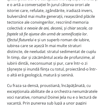
e o artă a conversației în jurul câtorva orori ale
istoriei care, refulate, zgândărite, iradiază invers,
bulversând mai multe generații, reașezând plăcile
tectonice ale convingerilor, rescriind memoria
colectivă:
e nevoie de ani, decenii, și chiar secole, ca
faptele să fie ajunse din urmă de semnificația lor
.
Efectul fluturelui
e și un superb roman de iubire,
iubirea care se așeză în mai multe straturi
distincte, de neeludat: stratul sedimentat de cuplu
în timp, dar și zăcământul acela de profunzime, al
iubirii dintâi, neconsumat și pur, care într-o zi
țâșnește și inundă ființa cu totul, proiectând-o într-
o altă eră geologică, matură și senină.
Cu fraza sa densă, proustiană, încăpățânată, cu
excepționala abilitate de a orchestra nenumăratele
voci narative, romanul Doinei Jela nu e o lectură de
vacanță. Prin punerea sub lupă a unor pagini