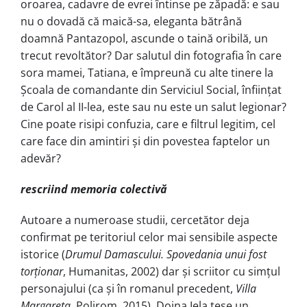
oroarea, cadavre de evrei întinse pe zăpadă: e sau
nu o dovadă că maică-sa, eleganta bătrână
doamnă Pantazopol, ascunde o taină oribilă, un
trecut revoltător? Dar salutul din fotografia în care
sora mamei, Tatiana, e împreună cu alte tinere la
Școala de comandante din Serviciul Social, înființat
de Carol al II-lea, este sau nu este un salut legionar?
Cine poate risipi confuzia, care e filtrul legitim, cel
care face din amintiri și din povestea faptelor un
adevăr?
rescriind memoria colectivă
Autoare a numeroase studii, cercetător deja
confirmat pe teritoriul celor mai sensibile aspecte
istorice (
Drumul Damascului. Spovedania unui fost
torționar
, Humanitas, 2002) dar și scriitor cu simțul
personajului (ca și în romanul precedent,
Villa
Margareta
, Polirom, 2015), Doina Jela țese un