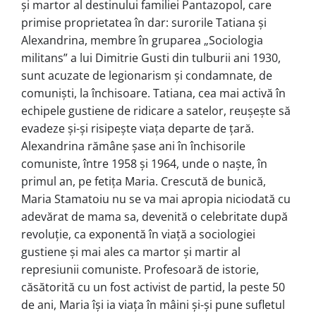
și martor al destinului familiei Pantazopol, care
primise proprietatea în dar: surorile Tatiana și
Alexandrina, membre în gruparea „Sociologia
militans” a lui Dimitrie Gusti din tulburii ani 1930,
sunt acuzate de legionarism și condamnate, de
comuniști, la închisoare. Tatiana, cea mai activă în
echipele gustiene de ridicare a satelor, reușește să
evadeze și-și risipește viața departe de țară.
Alexandrina rămâne șase ani în închisorile
comuniste, între 1958 și 1964, unde o naște, în
primul an, pe fetița Maria. Crescută de bunică,
Maria Stamatoiu nu se va mai apropia niciodată cu
adevărat de mama sa, devenită o celebritate după
revoluție, ca exponentă în viață a sociologiei
gustiene și mai ales ca martor și martir al
represiunii comuniste. Profesoară de istorie,
căsătorită cu un fost activist de partid, la peste 50
de ani, Maria își ia viața în mâini și-și pune sufletul