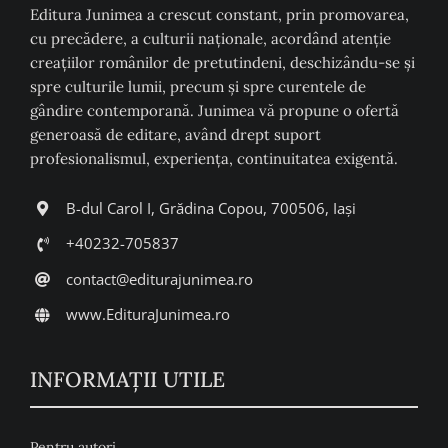
Editura Junimea a crescut constant, prin promovarea,
cu precădere, a culturii naţionale, acordând atenţie
creaţiilor românilor de pretutindeni, deschizându-se şi
spre culturile lumii, precum şi spre curentele de
gândire contemporană. Junimea vă propune o ofertă
generoasă de editare, având drept suport
profesionalismul, experiența, continuitatea exigentă.
B-dul Carol I, Grădina Copou, 700506, Iași
+40232-705837
contact@editurajunimea.ro
www.EdituraJunimea.ro
INFORMAŢII UTILE
Pentru autori