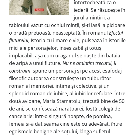
întortocheată ca o
iederă. Se răsucește în
jurul amintirii, a
tabloului văzut cu ochiul minții, și-ți lasă la picioare
o pradă prețioasă, neașteptată. În romanul
Efectul
fluturelui
, Istoria cu i mare e vie, pulsează în istoriile
mici ale personajelor, insesizabil și totuși
implacabil, așa cum uraganul se naște din bătaia
de aripă a unui fluture.
Nu ne amintim trecutul, îl
construim
, spune un personaj și pe acest eșafodaj
filosofic autoarea construiește un tulburător
roman al memoriei, intime și colective, și un
splendid roman de iubire, al iubirilor refulate. Între
două avioane, Maria Stamatoiu, trecută bine de 50
de ani, se confesează naratoarei, fostă colegă de
cancelarie: într-o singură noapte, de pomină,
femeia și-a dat seama cine este cu adevărat, între
egoismele benigne ale soțului, lângă sufletul