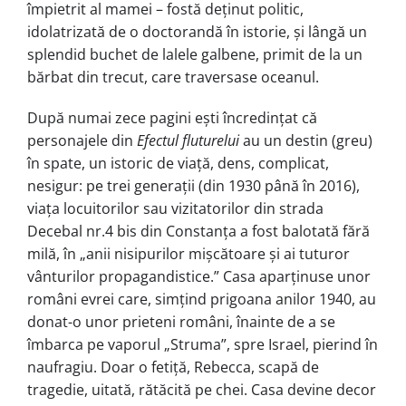
împietrit al mamei – fostă deținut politic,
idolatrizată de o doctorandă în istorie, și lângă un
splendid buchet de lalele galbene, primit de la un
bărbat din trecut, care traversase oceanul.
După numai zece pagini ești încredințat că
personajele din
Efectul fluturelui
au un destin (greu)
în spate, un istoric de viață, dens, complicat,
nesigur: pe trei generații (din 1930 până în 2016),
viața locuitorilor sau vizitatorilor din strada
Decebal nr.4 bis din Constanța a fost balotată fără
milă, în „anii nisipurilor mișcătoare și ai tuturor
vânturilor propagandistice.” Casa aparținuse unor
români evrei care, simțind prigoana anilor 1940, au
donat-o unor prieteni români, înainte de a se
îmbarca pe vaporul „Struma”, spre Israel, pierind în
naufragiu. Doar o fetiță, Rebecca, scapă de
tragedie, uitată, rătăcită pe chei. Casa devine decor