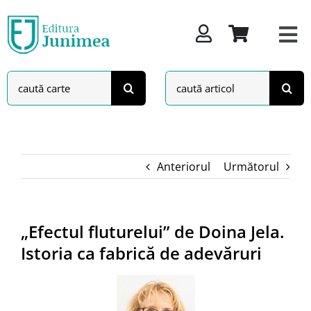
Skip
to
content
Search
Search
for:
for:
Anteriorul
Următorul
„Efectul fluturelui” de Doina Jela.
Istoria ca fabrică de adevăruri