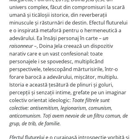
univers complex, făcut din compromisuri la scară
umană și ticăloșii istorice, din reverberații
minuscule și răsturnări de destin. Efectul fluturelui
e o inspirată metaforă pentru o hermeneutică a
adevărului. Ea însăși personaj în carte –
un
raisonneur
–, Doina Jela creează un dispozitiv
narativ care e un vast confesional: toate
personajele i se spovedesc, multiplicând
perspectivele, telescopând mărturisirile, într-o
forare barocă a adevărului, mișcător, multiplu.
Istoria e această țesătură de plinuri și goluri,
percepții și senzații intime, grefate pe un imaginar
colectiv orientat ideologic:
Toate filtrele sunt
colective: antisemitism, legionarism, comunism,
anticomunism. Toți avem nevoie de un filtru comun, de
grup, de trib, de familie.
Efectul fluturelui
e o curajoasă introspecție vorbită și