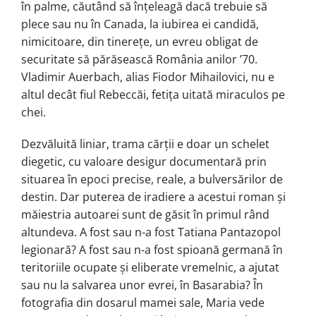
în palme, căutând să înțeleagă dacă trebuie să
plece sau nu în Canada, la iubirea ei candidă,
nimicitoare, din tinerețe, un evreu obligat de
securitate să părăsească România anilor ʼ70.
Vladimir Auerbach, alias Fiodor Mihailovici, nu e
altul decât fiul Rebeccăi, fetița uitată miraculos pe
chei.
Dezvăluită liniar, trama cărții e doar un schelet
diegetic, cu valoare desigur documentară prin
situarea în epoci precise, reale, a bulversărilor de
destin. Dar puterea de iradiere a acestui roman și
măiestria autoarei sunt de găsit în primul rând
altundeva. A fost sau n-a fost Tatiana Pantazopol
legionară? A fost sau n-a fost spioană germană în
teritoriile ocupate și eliberate vremelnic, a ajutat
sau nu la salvarea unor evrei, în Basarabia? În
fotografia din dosarul mamei sale, Maria vede