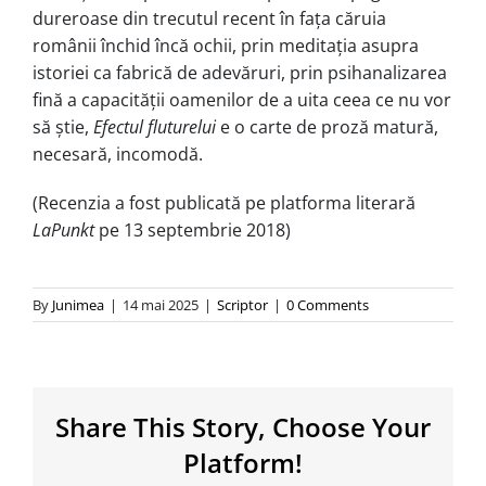
dureroase din trecutul recent în fața căruia
românii închid încă ochii, prin meditația asupra
istoriei ca fabrică de adevăruri, prin psihanalizarea
fină a capacității oamenilor de a uita ceea ce nu vor
să știe,
Efectul fluturelui
e o carte de proză matură,
necesară, incomodă.
(Recenzia a fost publicată pe platforma literară
LaPunkt
pe 13 septembrie 2018)
By
Junimea
|
14 mai 2025
|
Scriptor
|
0 Comments
Share This Story, Choose Your
Platform!