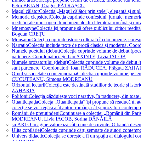
Petru BEJAN, Dragoș PĂTRAȘCU
Magul călător
Colecția „Magul călător prin stele”, elegantă și su
Memoria clepsidrei
Colecţia cuprinde confesiuni, jurnale, memorial
reeditări ale unor opere fundamentale din literatura română 
Mnemosyne
Colecția își propune să ofere publicului cititor re
Bogdan CREȚU
Mousaion
Colecţia cuprinde istorie culturală în documente, cor
Narratio
Colecţia include texte de proză clasică și modernă
Numele poetului (debut)
Colecţia cuprinde volume de debut (poezie)
partenere. Coordonatori: Șerban AXINTE, Livia IACOB
Numele prozatorului (debut)
Colecţia cuprinde volume de debut (pro
sunt partenere. Coordonatori: Ioan RĂDUCEA, Frăguța ZAH
Omul şi societatea contemporană
Colecția cuprinde volume pe teme
CUCUTEANU, Simona MODREANU
Orizontul lecturii
Colecția este destinată studiilor de teorie și i
ZAHARIA
Polifonii
Colecția găzduiește voci narative, în traducere, din 
Quanticipaţia
Colecța „Quanticipația” își propune să readucă în atenți
colecție se vor regăsi atât autori români, cât și prozatori cont
Românii de pretutindeni
Continuare a colecției „Românii din Paris
MODREANU, Livia IACOB, Sorina DĂNĂILĂ
smART
O imagine valorează cât o mie de cuvinte. O bandă des
Ulița copilăriei
Colecţia cuprinde cărţi semnate de autori contem
Univers didactic
Colecția se dorește a fi un spațiu al dialogului 