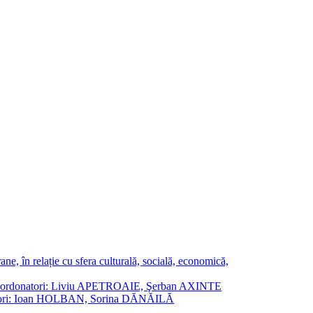
ne, în relație cu sfera culturală, socială, economică,
ane. Coordonatori: Liviu APETROAIE, Şerban AXINTE
ordonatori: Ioan HOLBAN, Sorina DĂNĂILĂ