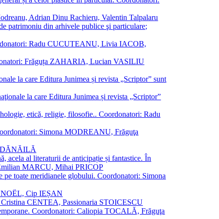
a Modreanu, Adrian Dinu Rachieru, Valentin Talpalaru
de patrimoniu din arhivele publice şi particulare;
ală. Coordonatori: Radu CUCUTEANU, Livia IACOB,
 Coordonatori: Frăguța ZAHARIA, Lucian VASILIU
ionale la care Editura Junimea și revista „Scriptor” sunt
 naţionale la care Editura Junimea și revista „Scriptor”
logie, etică, religie, filosofie.. Coordonatori: Radu
versal. Coordonatori: Simona MODREANU, Frăguţa
rina DĂNĂILĂ
 acela al literaturii de anticipație și fantastice. În
tori: Emilian MARCU, Mihai PRICOP
 de pe toate meridianele globului. Coordonatori: Simona
vier NOËL, Cip IEȘAN
natori: Cristina CENTEA, Passionaria STOICESCU
ce contemporane. Coordonatori: Caliopia TOCALĂ, Frăguţa