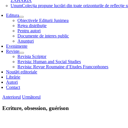
ZAHARIA
Unum
Colecția propune lucrări din toate orizonturile de refle
Editura
Obiectivele Editurii Junimea
Rețea distribuție
Pentru autori
Documente de interes public
Anunţuri
Evenimente
Reviste
Revista Scriptor
Revista: Human and Social Studies
Revista: Revue Roumaine d’Etudes Francophones
Noutăți editoriale
Librărie
Autori
Contact
Anteriorul
Următorul
Ecriture, obsession, guérison