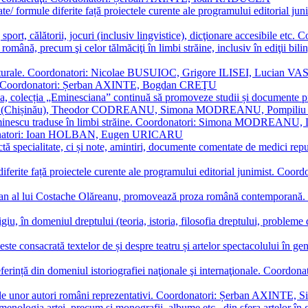
ormate/ formule diferite față proiectele curente ale programului editori
sport, călătorii, jocuri (inclusiv lingvistice), dicţionare accesibile
mba română, precum şi celor tălmăciţi în limbi străine, inclusiv în edi
i culturale. Coordonatori: Nicolae BUSUIOC, Grigore ILISEI, Lucian V
erare. Coordonatori: Șerban AXINTE, Bogdan CREŢU
ea, colecția „Eminesciana” continuă să promoveze studii și documente pri
i CIMPOI (Chișinău), Theodor CODREANU, Simona MODREANU, Pomp
 Eminescu traduse în limbi străine. Coordonatori: Simona MODREANU
oordonatori: Ioan HOLBAN, Eugen URICARU
ictă specialitate, ci și note, amintiri, documente comentate de medici 
mule diferite față proiectele curente ale programului editorial junimi
 roman al lui Costache Olăreanu, promovează proza română contempor
tigiu, în domeniul dreptului (teoria, istoria, filosofia dreptului, problem
 este consacrată textelor de și despre teatru și artelor spectacolului 
referință din domeniul istoriografiei naţionale şi internaţionale. C
tive, ale unor autori români reprezentativi. Coordonatori: Șerban AX
menologia artei, precum și monografii, albume etc., din sfera artelor în g