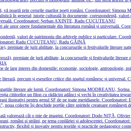
plă, vă poartă prin cerurile marilor poeți români. Coordonatori: Simon
istică în general; istorie culturală în documente, corespondență, valori 
și universală. Coordonatori: Șerban AXINTE, Radu CUCUTEANU
editări ale unor opere fundamentale din literatura română și univers
espondenţă, valori de patrimoniu din arhivele publice şi particulare.
. Coordonatori: Radu CUCUTEANU, Radu GĂINĂ
, premiate de jurii abilitate, la concursurile și festivalurile literare naţ
ză), premiate de jurii abilitate, la concursurile și festivalurile literare
ARIA
 de larg interes din domeniile: economie, sociologie, antropologie, psiho
storie literară, precum și eseurilor critice din spațiul românesc și uni
toate spațiile literare ale lumii. Coordonatori: Simona MODREANU, So
a cititorilor un filon cu rădăcini adânci și vechi în creativitatea ieșeană,
emporani ilustrativi pentru genul SF de pe toate meridianele. Coordona
”, noua colecție își deschide porțile către spiritele creatoare românești
enată valorează cât o mie de imagini. Coordonatori: Dodo NIȚĂ, Oli
porani, români şi străini, pe tema copilăriei și adolescenţei. Coordo
constructiv, flexibil și inovativ pentru teoriile și practicile pedagogi