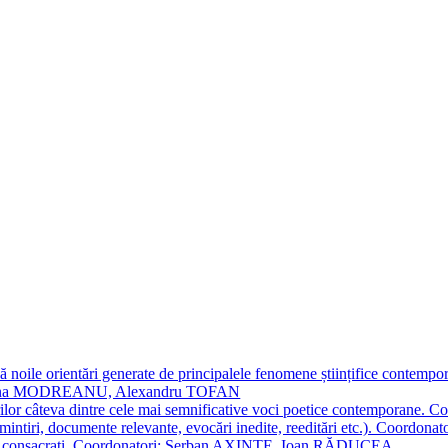
 noile orientări generate de principalele fenomene științifice contempora
Simona MODREANU, Alexandru TOFAN
titorilor câteva dintre cele mai semnificative voci poetice contempor
i (amintiri, documente relevante, evocări inedite, reeditări etc.). Co
poeți consacraţi. Coordonatori: Șerban AXINTE, Ioan RĂDUCEA