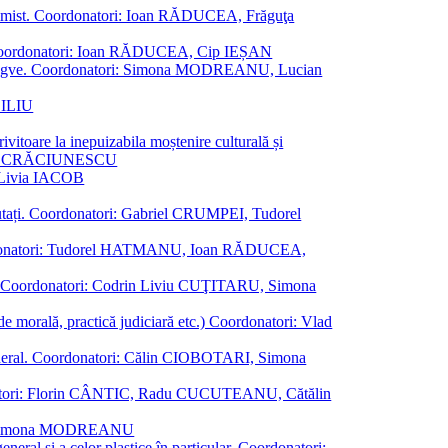
al junimist. Coordonatori: Ioan RĂDUCEA, Frăguţa
 etc. Coordonatori: Ioan RĂDUCEA, Cip IEȘAN
ţii bilingve. Coordonatori: Simona MODREANU, Lucian
ASILIU
vitoare la inepuizabila moștenire culturală și
iliu CRĂCIUNESCU
, Livia IACOB
reputați. Coordonatori: Gabriel CRUMPEI, Tudorel
st. Coordonatori: Tudorel HATMANU, Ioan RĂDUCEA,
ană. Coordonatori: Codrin Liviu CUŢITARU, Simona
e de morală, practică judiciară etc.) Coordonatori: Vlad
în general. Coordonatori: Călin CIOBOTARI, Simona
oordonatori: Florin CÂNTIC, Radu CUCUTEANU, Cătălin
INTE, Simona MODREANU
eneral și a celor plastice în particular. Coordonatori: