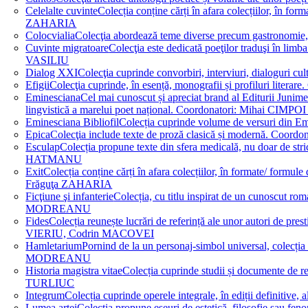
Celelalte cuvinte
Colecția conține cărți în afara colecțiilor, în f
ZAHARIA
Colocvialia
Colecţia abordează teme diverse precum gastronomie, 
Cuvinte migratoare
Colecţia este dedicată poeţilor traduşi în li
VASILIU
Dialog XXI
Colecţia cuprinde convorbiri, interviuri, dialogur
Efigii
Colecţia cuprinde, în esență, monografii și profiluri lit
Eminesciana
Cel mai cunoscut și apreciat brand al Editurii Junim
lingvistică a marelui poet național. Coordonatori: Miha
Eminesciana Bibliofil
Colecția cuprinde volume de versuri din
Epica
Colecţia include texte de proză clasică și modernă. C
Esculap
Colecția propune texte din sfera medicală, nu doar de str
HATMANU
Exit
Colecția conține cărți în afara colecțiilor, în formate/ for
Frăguţa ZAHARIA
Ficţiune şi infanterie
Colecția, cu titlu inspirat de un cunoscut
MODREANU
Fides
Colecția reunește lucrări de referință ale unor autori de pres
VIERIU, Codrin MACOVEI
Hamletarium
Pornind de la un personaj-simbol universal, colecția
MODREANU
Historia magistra vitae
Colecția cuprinde studii și documente de 
TURLIUC
Integrum
Colecția cuprinde operele integrale, în ediții defini
Lumea artei
Colecția propune eseuri de estetică, filosofie sau feno