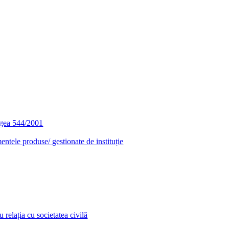
egea 544/2001
entele produse/ gestionate de instituție
relația cu societatea civilă