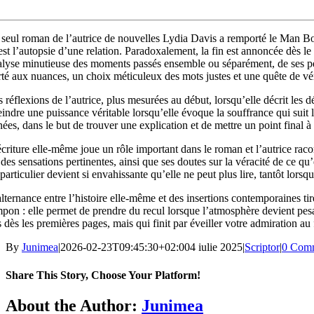
 seul roman de l’autrice de nou­velles Lydia Davis a remporté le Man B
st l’autopsie d’une rela­tion. Paradoxalement, la fin est annon­cée dès le
lyse mi­nu­tieuse des moments passés ensem­ble ou séparé­ment, de ses pe
rté aux nuances, un choix méticuleux des mots justes et une quête de vér
 réflexions de l’autrice, plus mesurées au début, lorsqu’elle décrit les 
eindre une puis­sance véritable lorsqu’elle évoque la souffrance qui suit 
ées, dans le but de trouver une explication et de mettre un point final à l
criture elle-même joue un rôle important dans le roman et l’autrice ra­cont
des sensations per­ti­nentes, ainsi que ses doutes sur la vé­ra­cité de ce
parti­culier devient si envahissante qu’elle ne peut plus lire, tantôt lo
lternance entre l’histoire elle-même et des insertions contem­po­raines ti
pon : elle per­met de pren­dre du recul lorsque l’at­mo­sphère devient p
 dès les pre­mières pages, mais qui finit par éveiller votre admiration au f
By
Junimea
|
2026-02-23T09:45:30+02:00
4 iulie 2025
|
Scriptor
|
0 Com
Share This Story, Choose Your Platform!
Facebook
X
Bluesky
Reddit
LinkedIn
WhatsApp
Telegram
Tumblr
Xing
Email
Copy
About the Author:
Junimea