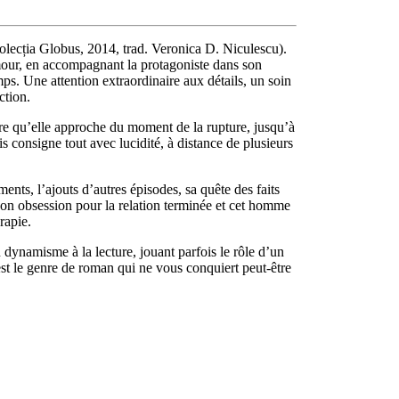
­lec­ția Globus, 2014, trad. Veronica D. Niculescu).
amour, en accompagnant la prota­go­niste dans son
ps. Une attention extraordinaire aux détails, un soin
ction.
­sure qu’elle approche du moment de la rupture, jusqu’à
 consigne tout avec luci­dité, à distance de plu­sieurs
­ments, l’ajouts d’autres épisodes, sa quête des faits
e son obsession pour la rela­tion terminée et cet homme
rapie.
n dynamisme à la lecture, jouant par­fois le rôle d’un
’est le genre de roman qui ne vous conquiert peut-être