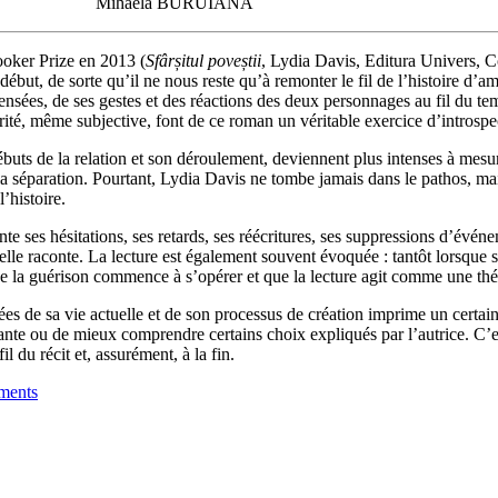
Mihaela BURUIANĂ
ooker Prize en 2013 (
Sfârșitul po­veș­tii
, Lydia Davis, Editura Univers, Co
 début, de sorte qu’il ne nous reste qu’à remonter le fil de l’histoire d’
nsées, de ses gestes et des réactions des deux per­sonnages au fil du tem
ité, même subjective, font de ce roman un véritable exercice d’introspe
débuts de la relation et son dé­roule­ment, deviennent plus intenses à me
la séparation. Pour­tant, Lydia Davis ne tombe ja­mais dans le pathos, mais
’histoire.
e ses hésitations, ses retards, ses ré­écri­tures, ses suppressions d’évé­ne
 qu’elle raconte. La lecture est également souvent évoquée : tan­tôt lorsqu
rsque la guérison commence à s’opérer et que la lecture agit comme une thé
rées de sa vie actuelle et de son pro­cessus de création imprime un cer­tai
esante ou de mieux com­prendre certains choix ex­pliqués par l’autrice. C
il du récit et, assurément, à la fin.
ments