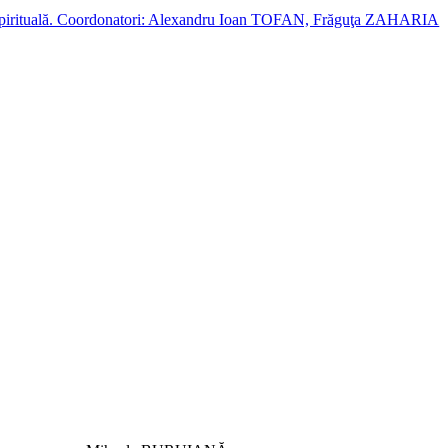
cție spirituală. Coordonatori: Alexandru Ioan TOFAN, Frăguţa ZAHARIA