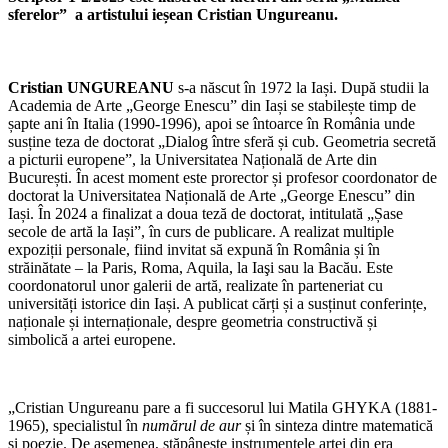
sferelor” a artistului ieșean Cristian Ungureanu.
Cristian UNGUREANU
s-a născut în 1972 la Iași. După studii la
Academia de Arte „George Enescu” din Iași se stabilește timp de
șapte ani în Italia (1990-1996), apoi se întoarce în România unde
susține teza de doctorat „Dialog între sferă și cub. Geometria secretă
a picturii europene”, la Universitatea Națională de Arte din
București. În acest moment este prorector și profesor coordonator de
doctorat la Universitatea Națională de Arte „George Enescu” din
Iași. În 2024 a finalizat a doua teză de doctorat, intitulată „Șase
secole de artă la Iași”, în curs de publicare. A realizat multiple
expoziții personale, fiind invitat să expună în România și în
străinătate – la Paris, Roma, Aquila, la Iaşi sau la Bacău. Este
coordonatorul unor galerii de artă, realizate în parteneriat cu
universități istorice din Iași. A publicat cărți și a susținut conferințe,
naționale și internaționale, despre geometria constructivă și
simbolică a artei europene.
„Cristian Ungureanu pare a fi succesorul lui Matila GHYKA (1881-
1965), specialistul în
numărul de aur
și în sinteza dintre matematică
și poezie. De asemenea, stăpânește instrumentele artei din era