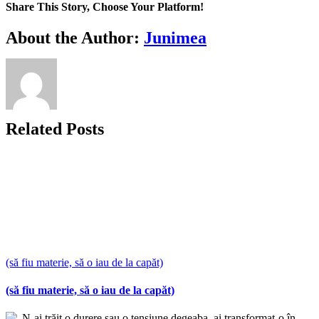
Share This Story, Choose Your Platform!
Facebook
X
Bluesky
Reddit
LinkedIn
WhatsApp
Telegram
Tumblr
Xing
Email
Copy
About the Author:
Junimea
Link
Related Posts
(să fiu materie, să o iau de la capăt)
(să fiu materie, să o iau de la capăt)