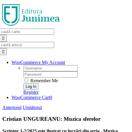
Skip
to
content
Search
for:
Search
for:
WooCommerce My Account
Username:
Password:
Remember Me
Register
WooCommerce Cart
0
Anteriorul
Următorul
Cristian UNGUREANU: Muzica sferelor
Scriptor 1-2/2025 este ilustrat cu lucrări din seria „Muzica