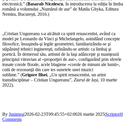
electronică.” (
Basarab Nicolescu
, în introducerea la ediția în limba
română a volumului „Numărul de aur” de Matila Ghyka, Editura
Nemira, București, 2016.)
„Cristian Ungureanu s-a alcătuit ca spirit renascentist, având ca
model pe Leonardo da Vinci şi Michelangelo, asimilând concepte
filosofice, însuşindu-şi legile geometriei, familiarizându-se şi
stăpânind tehnici inginereşti, rafinându-se artistic ca limbaj şi
poetică. În demersul său, artistul de la Iaşi adânceşte şi nuanţează
principiul vitruvian al «proporţiei de aur», configurând prin sferele
trasate corole florale, acele blagiene «corole de minuni ale lumii»,
cutii de rezonanţă din care ies sunetele unei muzici
sublime.” (
Grigore Ilisei
, „Un spirit renascentist, un artist
transdisciplinar – Cristian Ungureanu”,
Ziarul de Iași
, 10 martie
2022).
By
Junimea
|
2026-02-23T09:45:55+02:00
26 martie 2025
|
Scriptor
|
0
Comments