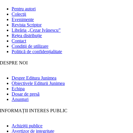
Pentru autori
Colecţii
Evenimente
Revista Scriptor
Librăria „Cezar Ivănescu”
Rețea distribuție
Contact
Condiţii de utilizare
Politică de confidențialitate
DESPRE NOI
Despre Editura Junimea
Obiectivele Editurii Junimea
Echipa
Dosar de presă
Anunţuri
INFORMAȚII INTERES PUBLIC
Achiziții publice
Avertizor de integritate