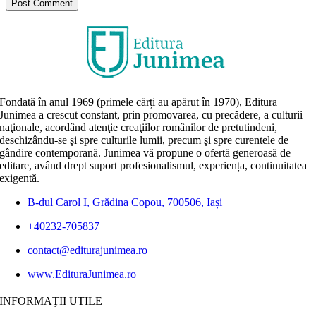
Fondată în anul 1969 (primele cărți au apărut în 1970), Editura
Junimea a crescut constant, prin promovarea, cu precădere, a culturii
naţionale, acordând atenţie creaţiilor românilor de pretutindeni,
deschizându-se şi spre culturile lumii, precum şi spre curentele de
gândire contemporană. Junimea vă propune o ofertă generoasă de
editare, având drept suport profesionalismul, experiența, continuitatea
exigentă.
B-dul Carol I, Grădina Copou, 700506, Iași
+40232-705837
contact@editurajunimea.ro
www.EdituraJunimea.ro
INFORMAŢII UTILE