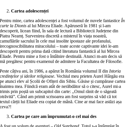
Cartea adolescenței
Pentru mine, cartea adolescenței a fost volumul de nuvele fantastice
În
curte la Dionis
al lui Mircea Eliade. Apăruseră în 1981 și l-am
descoperit, licean fiind, în sala de lectură a Bibliotecii Județene din
Piatra Neamț. Survenirea discretă a misterul în viața noastră,
camuflările sacrului în cele mai insolite ipostaze ale profanului,
irecognoscibilitatea miracolului – toate aceste captivante idei le-am
descoperit pentru prima dată citind literatura fantastică al lui Mircea
Eliade. Pentru mine a fost o întâlnire destinală. Atunci m-am decis să
mă pregătesc pentru examenul de admitere la Facultatea de Filosofie.
Peste câțiva ani, în 1986, a apărut în România volumul II din
Istoria
credințelor și ideilor religioase
. Vechiul meu prieten Aurel Hârgău era
pe atunci elev al Școlii de Ofițeri din Sibiu. Găsise și cumpărase cartea
înaintea mea. Fiindcă eram atât de nerăbdător să o citesc, Aurel mi-a
trimis prin poștă un subcapitol din carte: ,,Omul rănit de o săgeată
otrăvită”. Când am primit scrisoarea am fost surprins să văd că tot
textul cărții lui Eliade era copiat de mână. Cine ar mai face astăzi așa
ceva?!
Cartea pe care am împrumutat-o cel mai des
A fost un volum de aventuri –
Old Surehand
. Totul s-a întâmplat în