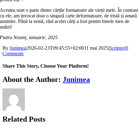
Acestea sunt o parte dintre cărțile formatoare ale vieții mele. În contrast
cu ele, am invocat doar o singură carte deformatoare, de tristă și amară
amintire. Până la urmă, răul acelei cărți a fost pentru binele meu de
astăzi!
Piatra Neamț, ianuarie, 2025
By
Junimea
|
2026-02-23T09:45:55+02:00
11 mai 2025
|
Scriptor
|
0
Comments
Share This Story, Choose Your Platform!
Facebook
X
Bluesky
Reddit
LinkedIn
WhatsApp
Telegram
Tumblr
Xing
Email
Copy
About the Author:
Junimea
Link
Related Posts