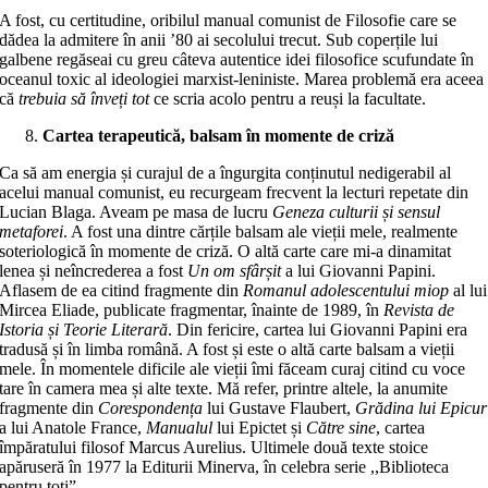
A fost, cu certitudine, oribilul manual comunist de Filosofie care se
dădea la admitere în anii ’80 ai secolului trecut. Sub coperțile lui
galbene regăseai cu greu câteva autentice idei filosofice scufundate în
oceanul toxic al ideologiei marxist-leniniste. Marea problemă era aceea
că
trebuia
să înveți
tot
ce scria acolo pentru a reuși la facultate.
Cartea terapeutică, balsam în momente de criză
Ca să am energia și curajul de a îngurgita conținutul nedigerabil al
acelui manual comunist, eu recurgeam frecvent la lecturi repetate din
Lucian Blaga. Aveam pe masa de lucru
Geneza culturii și sensul
metaforei
. A fost una dintre cărțile balsam ale vieții mele, realmente
soteriologică în momente de criză. O altă carte care mi-a dinamitat
lenea și neîncrederea a fost
Un om sfârșit
a lui Giovanni Papini.
Aflasem de ea citind fragmente din
Romanul adolescentului miop
al lui
Mircea Eliade, publicate fragmentar, înainte de 1989, în
Revista de
Istoria și Teorie Literară
. Din fericire, cartea lui Giovanni Papini era
tradusă și în limba română. A fost și este o altă carte balsam a vieții
mele. În momentele dificile ale vieții îmi făceam curaj citind cu voce
tare în camera mea și alte texte. Mă refer, printre altele, la anumite
fragmente din
Corespondența
lui Gustave Flaubert,
Grădina lui Epicur
a lui Anatole France,
Manualul
lui Epictet și
Către sine
, cartea
împăratului filosof Marcus Aurelius. Ultimele două texte stoice
apăruseră în 1977 la Editurii Minerva, în celebra serie ,,Biblioteca
pentru toți”.