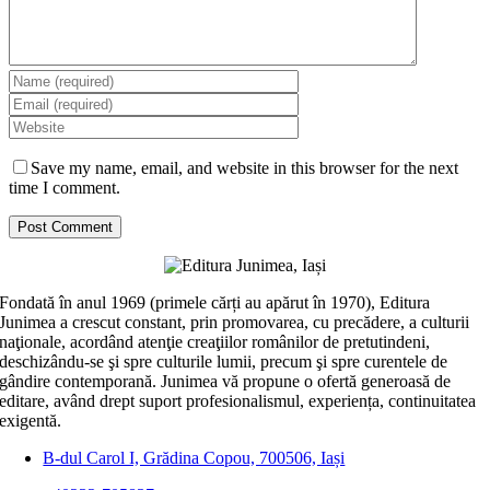
Save my name, email, and website in this browser for the next
time I comment.
Fondată în anul 1969 (primele cărți au apărut în 1970), Editura
Junimea a crescut constant, prin promovarea, cu precădere, a culturii
naţionale, acordând atenţie creaţiilor românilor de pretutindeni,
deschizându-se şi spre culturile lumii, precum şi spre curentele de
gândire contemporană. Junimea vă propune o ofertă generoasă de
editare, având drept suport profesionalismul, experiența, continuitatea
exigentă.
B-dul Carol I, Grădina Copou, 700506, Iași