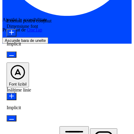
Ajustări la accesibilitate
Extensii pentru conținut
Dimensiune font
Propulsat de
OneTap
Ascunde bara de unelte
Implicit
Font lizibil
Înălțime linie
Implicit