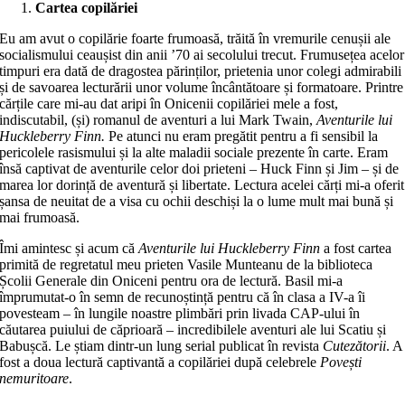
Cartea copilăriei
Eu am avut o copilărie foarte frumoasă, trăită în vremurile cenușii ale
socialismului ceaușist din anii ’70 ai secolului trecut. Frumusețea acelor
timpuri era dată de dragostea părinților, prietenia unor colegi admirabili
și de savoarea lecturării unor volume încântătoare și formatoare. Printre
cărțile care mi-au dat aripi în Onicenii copilăriei mele a fost,
indiscutabil, (și) romanul de aventuri a lui Mark Twain,
Aventurile lui
Huckleberry Finn.
Pe atunci nu eram pregătit pentru a fi sensibil la
pericolele rasismului și la alte maladii sociale prezente în carte. Eram
însă captivat de aventurile celor doi prieteni – Huck Finn și Jim – și de
marea lor dorință de aventură și libertate. Lectura acelei cărți mi-a oferit
șansa de neuitat de a visa cu ochii deschiși la o lume mult mai bună și
mai frumoasă.
Îmi amintesc și acum că
Aventurile lui Huckleberry Finn
a fost cartea
primită de regretatul meu prieten Vasile Munteanu de la biblioteca
Școlii Generale din Oniceni pentru ora de lectură. Basil mi-a
împrumutat-o în semn de recunoștință pentru că în clasa a IV-a îi
povesteam – în lungile noastre plimbări prin livada CAP-ului în
căutarea puiului de căprioară – incredibilele aventuri ale lui Scatiu și
Babușcă. Le știam dintr-un lung serial publicat în revista
Cutezătorii
. A
fost a doua lectură captivantă a copilăriei după celebrele
Povești
nemuritoare
.