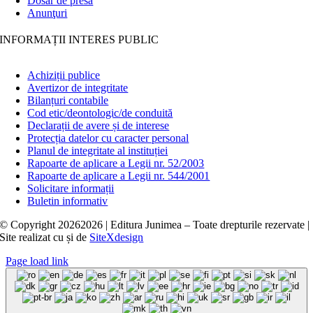
Dosar de presă
Anunţuri
INFORMAȚII INTERES PUBLIC
Achiziții publice
Avertizor de integritate
Bilanțuri contabile
Cod etic/deontologic/de conduită
Declarații de avere și de interese
Protecția datelor cu caracter personal
Planul de integritate al instituției
Rapoarte de aplicare a Legii nr. 52/2003
Rapoarte de aplicare a Legii nr. 544/2001
Solicitare informații
Buletin informativ
© Copyright
20262026 | Editura Junimea – Toate drepturile rezervate |
Site realizat cu
și
de
SiteXdesign
Page load link