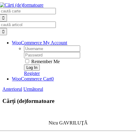
Skip
Search
to
for:
content
Search
for:
WooCommerce My Account
Username:
Password:
Remember Me
Register
WooCommerce Cart
0
Anteriorul
Următorul
Cărți (de)formatoare
Nicu GAVRILUŢĂ