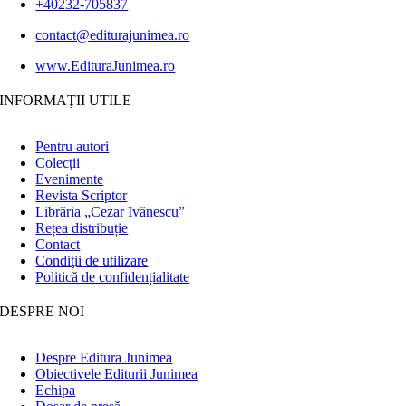
+40232-705837
contact@editurajunimea.ro
www.EdituraJunimea.ro
INFORMAŢII UTILE
Pentru autori
Colecţii
Evenimente
Revista Scriptor
Librăria „Cezar Ivănescu”
Rețea distribuție
Contact
Condiţii de utilizare
Politică de confidențialitate
DESPRE NOI
Despre Editura Junimea
Obiectivele Editurii Junimea
Echipa