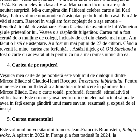
1974. Eu eram elev în clasa al V-a. Mama mi-a făcut o mare și de
neuitat surpriză. Mi-a cumpărat din Fălticeni celebra carte a lui Karl
May. Patru volume nou-nouțe mă așteptau pe bufetul din casă. Parcă le
văd și acum. Rareori în viață am fost copleșit de o așa emoție –
frenetică, totală, devastatoare. Eram fascinat de aventurile lui Winnetou
și ale prietenilor lui. Vestea s-a răspândit fulgerător. Cartea mi-a fost
cerută de o mulțime de colegi, inclusiv de cei din clasele mai mari. Am
făcut o listă de așteptare. Au fost nu mai puțini de 27 de cititori. Când a
revenit la mine, cartea era ferfeniță… Astăzi înțeleg că
Old Surehand
a
fost o carte cu adevărat utilă pentru că nu a mai rămas nimic din ea.
Cartea de pe noptieră
Veșnica mea carte de pe noptieră este volumul de dialoguri dintre
Mircea Eliade și Claude-Henri Rocquet,
Încercarea labirintului
. Pentru
mine este mai mult decât o admirabilă introducere în gândirea lui
Mircea Eliade. Este o carte totală, profundă, fecundă, stimulativă și
edificatoare. Este o mare șansă pentru orice intelectual actual să poate
avea în față esența gândirii unui mare savant, rezumată și expusă de el
însuși.
Cartea momentului
Este volumul universitarului francez Jean-Francois Braunstein,
Religia
woke
. A apărut în 2022 în Franța și a fost tradusă în 2024, la