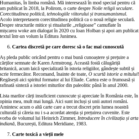
Humanitas, în limba română. Mă interesează în mod special pentru că
am publicat în 2018, la Polirom, o carte despre
Noile religii seculare
.
Corectitudinea politică
,
tehnologiile viitorului și transumanismul
.
Acolo interpretasem corectitudinea politică ca o nouă religie seculară.
Despre structurile mitice și ritualurile ,,religioase” camuflate în
mișcarea woke am dialogat în 2020 cu Ioan Holban și apoi am publicat
textul într-un volum la Editura Junimea.
Cartea discretă pe care doresc să o fac mai cunoscută
Aș pleda public oricând pentru o mai bună cunoaștere și prețuire a
cărților semnate de Karen Armstrong. Această fostă călugăriță
britanică, acum laică specializată în istoria religiilor, gândește subtil și
scrie fermecător. Recomand, înainte de toate,
O scurtă istorie a mitului
Regăsești aici spiritul formator al lui Eliade. Cartea este o frumoasă și
rafinată sinteză a istoriei miturilor din paleolitic până în anul 2000.
Lista marilor cărți insuficient cunoscute și apreciate în România este, în
opinia mea, mult mai lungă. Aici sunt incluși și unii autori români.
Amintesc acum o altă carte care a trecut discret prin lumea noastră
culturală și căreia nu i s-a acordat atenția și prețuirea cuvenite. Este
vorba de volumul lui Heinrich Zimmer,
Introducere în civilizația și arta
indiană
, București, Editura Meridiane, 1983.
Carte toxică a vieții mele