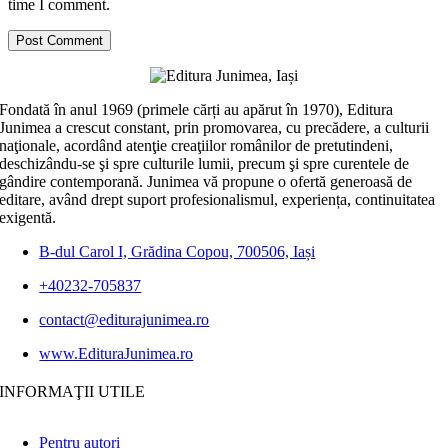
time I comment.
Fondată în anul 1969 (primele cărți au apărut în 1970), Editura
Junimea a crescut constant, prin promovarea, cu precădere, a culturii
naţionale, acordând atenţie creaţiilor românilor de pretutindeni,
deschizându-se şi spre culturile lumii, precum şi spre curentele de
gândire contemporană. Junimea vă propune o ofertă generoasă de
editare, având drept suport profesionalismul, experiența, continuitatea
exigentă.
B-dul Carol I, Grădina Copou, 700506, Iași
+40232-705837
contact@editurajunimea.ro
www.EdituraJunimea.ro
INFORMAŢII UTILE
Pentru autori