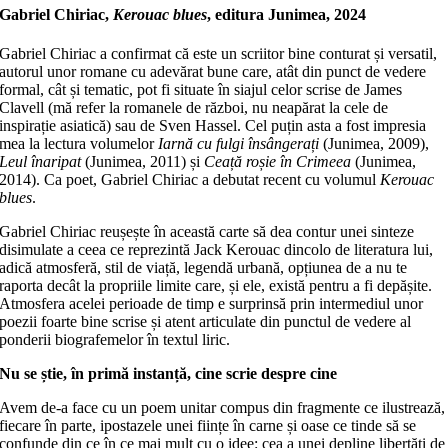
Gabriel Chiriac,
Kerouac blues
, editura Junimea, 2024
Gabriel Chiriac a confirmat că este un scriitor bine conturat și versatil,
autorul unor romane cu adevărat bune care, atât din punct de vedere
formal, cât și tematic, pot fi situate în siajul celor scrise de James
Clavell (mă refer la romanele de război, nu neapărat la cele de
inspirație asiatică) sau de Sven Hassel. Cel puțin asta a fost impresia
mea la lectura volumelor
Iarnă cu fulgi însângerați
(Junimea, 2009),
Leul înaripat
(Junimea, 2011) și
Ceață roșie în Crimeea
(Junimea,
2014). Ca poet, Gabriel Chiriac a debutat recent cu volumul
Kerouac
blues
.
Gabriel Chiriac reușește în această carte să dea contur unei sinteze
disimulate a ceea ce reprezintă Jack Kerouac dincolo de literatura lui,
adică atmosferă, stil de viață, legendă urbană, opțiunea de a nu te
raporta decât la propriile limite care, și ele, există pentru a fi depășite.
Atmosfera acelei perioade de timp e surprinsă prin intermediul unor
poezii foarte bine scrise și atent articulate din punctul de vedere al
ponderii biografemelor în textul liric.
Nu se știe, în primă instanță, cine scrie despre cine
Avem de-a face cu un poem unitar compus din fragmente ce ilustrează,
fiecare în parte, ipostazele unei ființe în carne și oase ce tinde să se
confunde din ce în ce mai mult cu o idee: cea a unei depline libertăți de