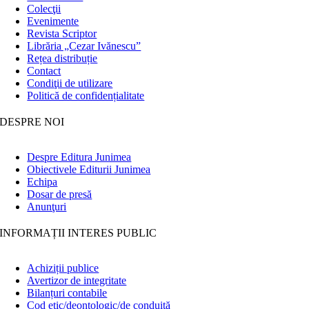
Colecţii
Evenimente
Revista Scriptor
Librăria „Cezar Ivănescu”
Rețea distribuție
Contact
Condiţii de utilizare
Politică de confidențialitate
DESPRE NOI
Despre Editura Junimea
Obiectivele Editurii Junimea
Echipa
Dosar de presă
Anunţuri
INFORMAȚII INTERES PUBLIC
Achiziții publice
Avertizor de integritate
Bilanțuri contabile
Cod etic/deontologic/de conduită