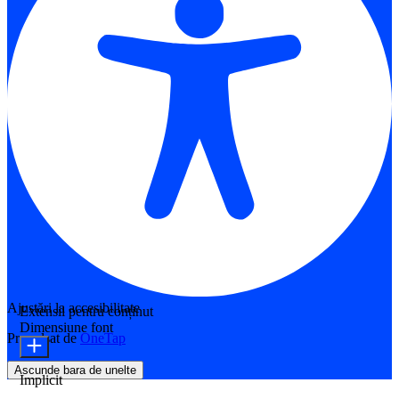
Ajustări la accesibilitate
Extensii pentru conținut
Dimensiune font
Propulsat de
OneTap
Ascunde bara de unelte
Implicit