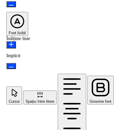
Font lizibil
Înălțime linie
Implicit
Cursor
Spațiu între litere
Grosime font