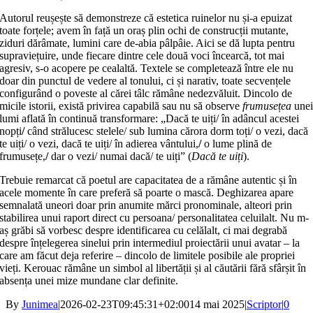
Autorul reușește să demonstreze că estetica ruinelor nu și-a epuizat
toate forțele; avem în față un oraș plin ochi de construcții mutante,
ziduri dărâmate, lumini care de-abia pâlpâie. Aici se dă lupta pentru
supraviețuire, unde fiecare dintre cele două voci încearcă, tot mai
agresiv, s-o acopere pe cealaltă. Textele se completează între ele nu
doar din punctul de vedere al tonului, ci și narativ, toate secvențele
configurând o poveste al cărei tâlc rămâne nedezvăluit. Dincolo de
micile istorii, există privirea capabilă sau nu să observe
frumusețea
une
lumi aflată în continuă transformare: „Dacă te uiți/ în adâncul acestei
nopți
/
când strălucesc stelele/ sub lumina cărora dorm toți/ o vezi, dacă
te uiți/ o vezi, dacă te uiți/ în adierea vântului,
/
o lume plină de
frumusețe,
/
dar o vezi/ numai dacă/ te uiți” (
Dacă te uiți
).
Trebuie remarcat că poetul are capacitatea de a rămâne autentic și în
acele momente în care preferă să poarte o mască. Deghizarea apare
semnalată uneori doar prin anumite mărci pronominale, alteori prin
stabilirea unui raport direct cu persoana/ personalitatea celuilalt. Nu m-
aș grăbi să vorbesc despre identificarea cu celălalt, ci mai degrabă
despre înțelegerea sinelui prin intermediul proiectării unui avatar – la
care am făcut deja referire – dincolo de limitele posibile ale propriei
vieți. Kerouac rămâne un simbol al libertății și al căutării fără sfârșit în
absența unei mize mundane clar definite.
By
Junimea
|
2026-02-23T09:45:31+02:00
14 mai 2025
|
Scriptor
|
0