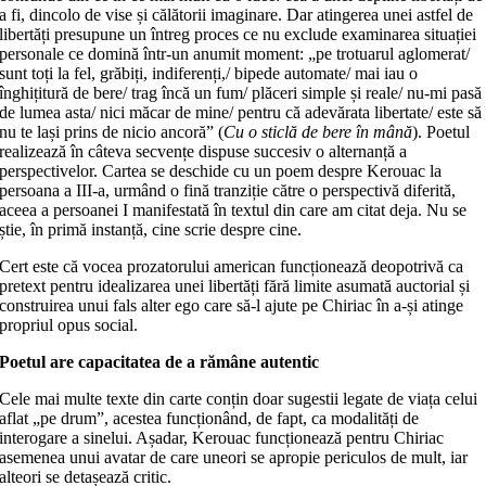
a fi, dincolo de vise și călătorii imaginare. Dar atingerea unei astfel de
libertăți presupune un întreg proces ce nu exclude examinarea situației
personale ce domină într-un anumit moment: „pe trotuarul aglomerat/
sunt toți la fel, grăbiți, indiferenți,/ bipede automate/ mai iau o
înghițitură de bere/ trag încă un fum/ plăceri simple și reale/ nu-mi pasă
de lumea asta/ nici măcar de mine/ pentru că adevărata libertate/ este să
nu te lași prins de nicio ancoră” (
Cu o sticlă de bere în mână
). Poetul
realizează în câteva secvențe dispuse succesiv o alternanță a
perspectivelor. Cartea se deschide cu un poem despre Kerouac la
persoana a III-a, urmând o fină tranziție către o perspectivă diferită,
aceea a persoanei I manifestată în textul din care am citat deja. Nu se
știe, în primă instanță, cine scrie despre cine.
Cert este că vocea prozatorului american funcționează deopotrivă ca
pretext pentru idealizarea unei libertăți fără limite asumată auctorial și
construirea unui fals alter ego care să-l ajute pe Chiriac în a-și atinge
propriul opus social.
Poetul are capacitatea de a rămâne autentic
Cele mai multe texte din carte conțin doar sugestii legate de viața celui
aflat „pe drum”, acestea funcționând, de fapt, ca modalități de
interogare a sinelui. Așadar, Kerouac funcționează pentru Chiriac
asemenea unui avatar de care uneori se apropie periculos de mult, iar
alteori se detașează critic.