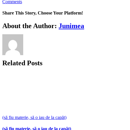
Comments
Share This Story, Choose Your Platform!
Facebook
X
Bluesky
Reddit
LinkedIn
WhatsApp
Telegram
Tumblr
Xing
Email
Copy
About the Author:
Junimea
Link
Related Posts
(să fiu materie, să o iau de la capăt)
(să fiu materie, să o iau de la capăt)