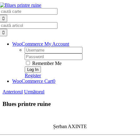
Skip
Search
to
for:
content
Search
for:
WooCommerce My Account
Username:
Password:
Remember Me
Register
WooCommerce Cart
0
Anteriorul
Următorul
Blues printre ruine
Șerban AXINTE