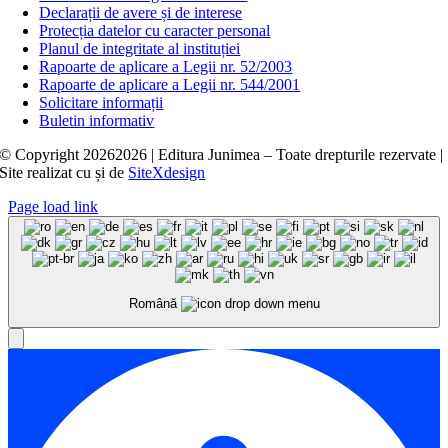
Declarații de avere și de interese
Protecția datelor cu caracter personal
Planul de integritate al instituției
Rapoarte de aplicare a Legii nr. 52/2003
Rapoarte de aplicare a Legii nr. 544/2001
Solicitare informații
Buletin informativ
© Copyright
20262026 | Editura Junimea – Toate drepturile rezervate |
Site realizat cu
și
de
SiteXdesign
Page load link
Română