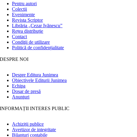
Pentru autori
Colecţii
Evenimente
Revista Scriptor
Librăria „Cezar Ivănescu”
Rețea distribuție
Contact
Condiţii de utilizare
Politică de confidențialitate
DESPRE NOI
Despre Editura Junimea
Obiectivele Editurii Junimea
Echipa
Dosar de presă
Anunţuri
INFORMAȚII INTERES PUBLIC
Achiziții publice
Avertizor de integritate
Bilanțuri contabile