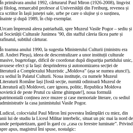
În primăvara anului 1992, cărturarul Paul Miron (1926-2008), lingvist
și filolog, remarcabil profesor al Universității din Freiburg, revenea și
ca scriitor în Iașii juneței sale, urbe pe care o slujise și o susținea,
înainte și după 1989, în chip exemplar.
Urcam împreună aleea patriarhală, spre Muzeul Vasile Pogor – sediu și
al Societății Culturale Junimea ’90, din stafful căreia făcea parte și
rafinatul, subtilul cărturar.
În toamna anului 1990, la sugestia Ministerului Culturii (ministru era
dl. Andrei Pleșu), ideea de descentralizare a unor instituții culturale
masive, bugetofage, dificil de coordonat după dispariția partidului unic,
avusese efect și la Iași: desprinderea și autonomizarea secției de
literatură a Complexului Muzeistic „Moldova” (așa se numea atunci!),
cu sediul în Palatul Culturii. Noua instituție, cu numele Muzeul
Literaturii Române Iași [fostă secție, numită odinioară Muzeul de
Literatură a(l) Moldovei, care ignora, politic, Republica Moldova
sovietică de peste Prutul cu sârme ghimpate!], noua formulă
patrimonială conținea zece muzee și case memoriale literare, cu sediul
administrativ la casa junimistului Vasile Pogor.
Ludicul, colocvialul Paul Miron îmi povestea întâmplări cu miez, din
anii lui de studiu la Liceul Militar interbelic, situat un pic mai la nord d
unde peripatetizam, gard în gard cu „casa cu ferestre luminate”. Privind
spre apus, magistrul îmi spuse, nostalgic: