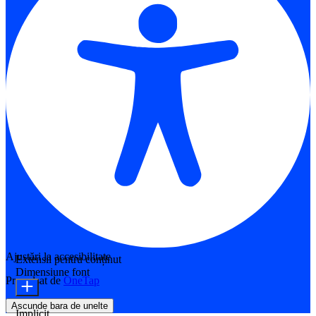
Ajustări la accesibilitate
Extensii pentru conținut
Dimensiune font
Propulsat de
OneTap
Ascunde bara de unelte
Implicit