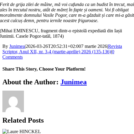
Ferit de grija zilei de mâine, mă voi cufunda ca un budist în trecut, ma
ales în trecutul nostru, atât de măreț în fapte și oameni. Voi fi obligat
moralmente domnului Vasile Pogor, care m-a găzduit și care mi-a găsi
acest culcuș demn, pentru iernile noastre friguroase.
(Mihai EMINESCU, fragment dintr-o epistolă expediată din Iașii
Junimii. Casele Pogor-tatăl, 1874)
By
Junimea
|
2026-03-26T20:52:31+02:00
7 martie 2026
|
Revista
Scriptor, Anul XII, nr. 3-4 (martie-aprilie) 2026 (135-136)
|
0
Comments
Share This Story, Choose Your Platform!
Facebook
X
Bluesky
Reddit
LinkedIn
WhatsApp
Telegram
Tumblr
Xing
Email
Copy
About the Author:
Junimea
Link
Related Posts