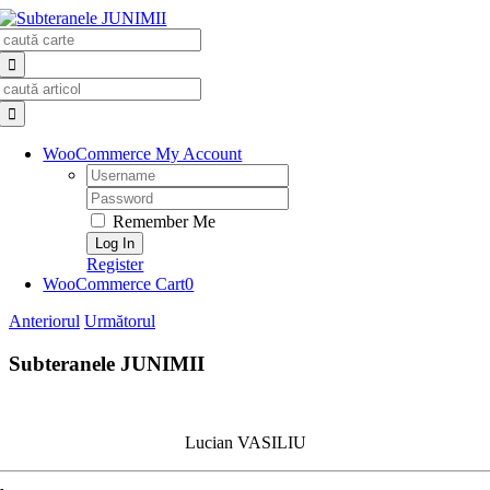
Skip
Search
to
for:
content
Search
for:
WooCommerce My Account
Username:
Password:
Remember Me
Register
WooCommerce Cart
0
Anteriorul
Următorul
Subteranele JUNIMII
Lucian VASILIU