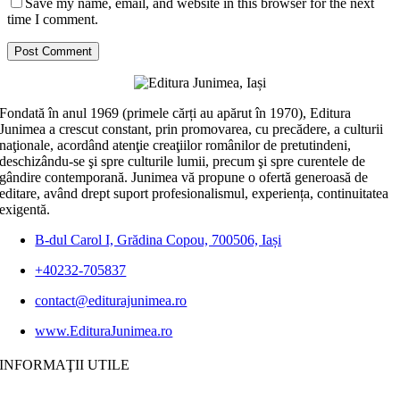
Save my name, email, and website in this browser for the next
time I comment.
Fondată în anul 1969 (primele cărți au apărut în 1970), Editura
Junimea a crescut constant, prin promovarea, cu precădere, a culturii
naţionale, acordând atenţie creaţiilor românilor de pretutindeni,
deschizându-se şi spre culturile lumii, precum şi spre curentele de
gândire contemporană. Junimea vă propune o ofertă generoasă de
editare, având drept suport profesionalismul, experiența, continuitatea
exigentă.
B-dul Carol I, Grădina Copou, 700506, Iași
+40232-705837
contact@editurajunimea.ro
www.EdituraJunimea.ro
INFORMAŢII UTILE