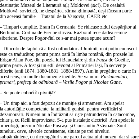
destinație: Muzeul de Literatură a(l) Moldovei (
sic
!). De cealaltă
Moldovă, sovietică, ne despărțea sârma ghimpată, deși făceam parte
din aceeași familie – Tratatul de la Varșovia, CAER etc.
– Timpuri cumplite. Eram în Germania. Se ridicase zidul despărțitor al
Berlinului. Cortina de Fier ne strivea. Războiul rece dădea semne
siberiene. Despre Pogor-fiul ce s-ar mai putea spune acum?
– Dincolo de faptul că a fost cofondator al Junimii, mai puțin cunoscut
este ca traducător, pentru prima oară în limba română, din prozele lui
Edgar Allan Poe, din poezia lui Baudelaire și din
Faust
de Goethe,
prima parte. A fost și un edil devotat al Primăriei Iași, în secvențe
diferite (anii 1874, 1880-1881, 1888-1897). Am în pregătire o carte în
acest sens, cu multe documente inedite. Se va numi
Parlamentari,
primari, prefecți de odinioară – Vasile Pogor și Nicolae Gane
.
– Se poate coborî în pivniță?
– Un timp aici a fost depozit de muniție și armament. Am apelat
la autoritățile competente, la militarii geniști, pentru verificări și
dezamorsări. Nimeni nu a îndrăznit să riște pătrunderea în catacombe,
chiar și cu făclii improvizate. S-a pus instalație electrică. Am apelat la
arheologi, precum Nicolae Pușcașu și Constantin Asăvoaie. Sunt
tuneluri, cave, alveole consistente, situate pe trei niveluri
subpământene, cu încrengături spre parcul actualului muzeu, dar și spre