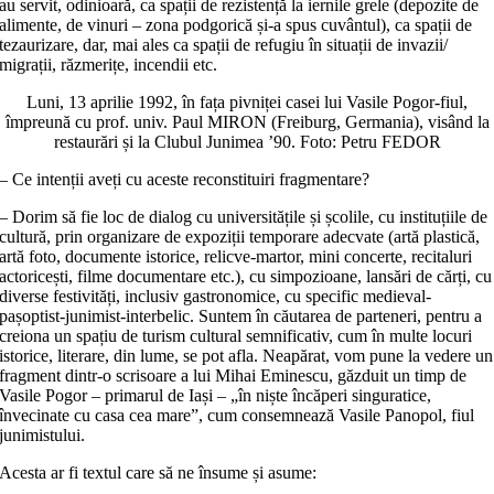
au servit, odinioară, ca spații de rezistență la iernile grele (depozite de
alimente, de vinuri – zona podgorică și-a spus cuvântul), ca spații de
tezaurizare, dar, mai ales ca spații de refugiu în situații de invazii/
migrații, răzmerițe, incendii etc.
Luni, 13 aprilie 1992, în fața pivniței casei lui Vasile Pogor-fiul,
împreună cu prof. univ. Paul MIRON (Freiburg, Germania), visând la
restaurări și la Clubul Junimea ’90. Foto: Petru FEDOR
– Ce intenții aveți cu aceste reconstituiri fragmentare?
– Dorim să fie loc de dialog cu universitățile și școlile, cu instituțiile de
cultură, prin organizare de expoziții temporare adecvate (artă plastică,
artă foto, documente istorice, relicve-martor, mini concerte, recitaluri
actoricești, filme documentare etc.), cu simpozioane, lansări de cărți, cu
diverse festivități, inclusiv gastronomice, cu specific medieval-
pașoptist-junimist-interbelic. Suntem în căutarea de parteneri, pentru a
creiona un spațiu de turism cultural semnificativ, cum în multe locuri
istorice, literare, din lume, se pot afla. Neapărat, vom pune la vedere un
fragment dintr-o scrisoare a lui Mihai Eminescu, găzduit un timp de
Vasile Pogor – primarul de Iași – „în niște încăperi singuratice,
învecinate cu casa cea mare”, cum consemnează Vasile Panopol, fiul
junimistului.
Acesta ar fi textul care să ne însume și asume: