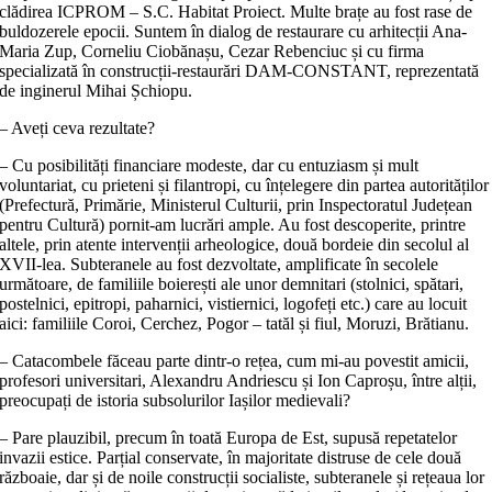
clădirea ICPROM – S.C. Habitat Proiect. Multe brațe au fost rase de
buldozerele epocii. Suntem în dialog de restaurare cu arhitecții Ana-
Maria Zup, Corneliu Ciobănașu, Cezar Rebenciuc și cu firma
specializată în construcții-restaurări DAM-CONSTANT, reprezentată
de inginerul Mihai Șchiopu.
– Aveți ceva rezultate?
– Cu posibilități financiare modeste, dar cu entuziasm și mult
voluntariat, cu prieteni și filantropi, cu înțelegere din partea autorităților
(Prefectură, Primărie, Ministerul Culturii, prin Inspectoratul Județean
pentru Cultură) pornit-am lucrări ample. Au fost descoperite, printre
altele, prin atente intervenții arheologice, două bordeie din secolul al
XVII-lea. Subteranele au fost dezvoltate, amplificate în secolele
următoare, de familiile boierești ale unor demnitari (stolnici, spătari,
postelnici, epitropi, paharnici, vistiernici, logofeți etc.) care au locuit
aici: familiile Coroi, Cerchez, Pogor – tatăl și fiul, Moruzi, Brătianu.
– Catacombele făceau parte dintr-o rețea, cum mi-au povestit amicii,
profesori universitari, Alexandru Andriescu și Ion Caproșu, între alții,
preocupați de istoria subsolurilor Iașilor medievali?
– Pare plauzibil, precum în toată Europa de Est, supusă repetatelor
invazii estice. Parțial conservate, în majoritate distruse de cele două
războaie, dar și de noile construcții socialiste, subteranele și rețeaua lor