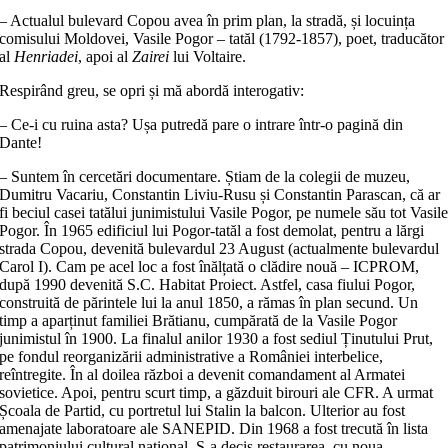
– Actualul bulevard Copou avea în prim plan, la stradă, și locuința
comisului Moldovei, Vasile Pogor – tatăl (1792-1857), poet, traducător
al
Henriadei
, apoi al
Zairei
lui Voltaire.
Respirând greu, se opri și mă abordă interogativ:
– Ce-i cu ruina asta? Ușa putredă pare o intrare într-o pagină din
Dante!
– Suntem în cercetări documentare. Știam de la colegii de muzeu,
Dumitru Vacariu, Constantin Liviu-Rusu și Constantin Parascan, că ar
fi beciul casei tatălui junimistului Vasile Pogor, pe numele său tot Vasil
Pogor. În 1965 edificiul lui Pogor-tatăl a fost demolat, pentru a lărgi
strada Copou, devenită bulevardul 23 August (actualmente bulevardul
Carol I). Cam pe acel loc a fost înălțată o clădire nouă – ICPROM,
după 1990 devenită S.C. Habitat Proiect. Astfel, casa fiului Pogor,
construită de părintele lui la anul 1850, a rămas în plan secund. Un
timp a aparținut familiei Brătianu, cumpărată de la Vasile Pogor
junimistul în 1900. La finalul anilor 1930 a fost sediul Ținutului Prut,
pe fondul reorganizării administrative a României interbelice,
reîntregite. În al doilea război a devenit comandament al Armatei
sovietice. Apoi, pentru scurt timp, a găzduit birouri ale CFR. A urmat
Școala de Partid, cu portretul lui Stalin la balcon. Ulterior au fost
amenajate laboratoare ale SANEPID. Din 1968 a fost trecută în lista
patrimoniului cultural național. S-a decis restaurarea, cu noua