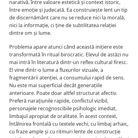
narativă, între valoare estetică și context istoric,
între emoție și judecată. Ea construiește lent un tip
de discernământ care nu se reduce nici la morală,
nici la informație, ci ține de subtilitatea relației
dintre om și lume.
Problema apare atunci când această inițiere este
transformată în ritual birocratic. Elevul de astăzi nu
mai intră în literatură dintr-un reflex cultural firesc.
El vine dintr-o lume a fluxurilor vizuale, a
fragmentării atenției, a consumului rapid de sens.
Nu este mai superficial decât generațiile
anterioare. Poate doar altfel structurat afectiv.
Preferă narațiunile rapide, conflictul vizibil,
personajele recognoscibile psihologic imediat,
limbajul apropiat de oralitate. În acest context,
întâlnirea frontală cu textele vechi, cu limbaj arhaic,
cu fraze ample și cu ritmuri lente de construcție