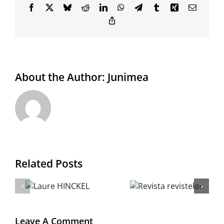
Facebook
X
Bluesky
Reddit
LinkedIn
WhatsApp
Telegram
Tumblr
Xing
Email
Copy
Link
About the Author:
Junimea
Related Posts
re
Revista
KEL
revistelor
Leave A Comment