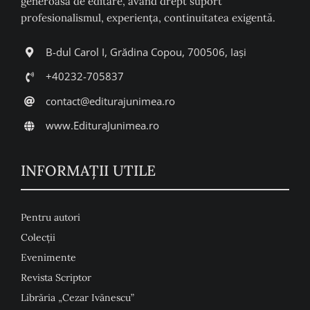
generoasă de editare, având drept suport
profesionalismul, experiența, continuitatea exigentă.
B-dul Carol I, Grădina Copou, 700506, Iași
+40232-705837
contact@editurajunimea.ro
www.EdituraJunimea.ro
INFORMAŢII UTILE
Pentru autori
Colecţii
Evenimente
Revista Scriptor
Librăria „Cezar Ivănescu”