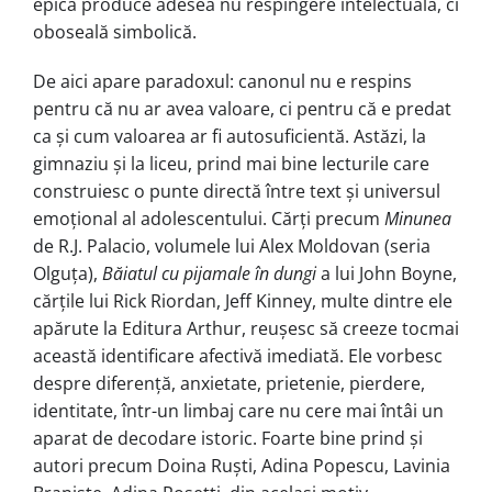
epică produce adesea nu respingere intelectuală, ci
oboseală simbolică.
De aici apare paradoxul: canonul nu e respins
pentru că nu ar avea valoare, ci pentru că e predat
ca și cum valoarea ar fi autosuficientă. Astăzi, la
gimnaziu și la liceu, prind mai bine lecturile care
construiesc o punte directă între text și universul
emoțional al adolescentului. Cărți precum
Minunea
de R.J. Palacio, volumele lui Alex Moldovan (seria
Olguța),
Băiatul cu pijamale în dungi
a lui John Boyne,
cărțile lui Rick Riordan, Jeff Kinney, multe dintre ele
apărute la Editura Arthur, reușesc să creeze tocmai
această identificare afectivă imediată. Ele vorbesc
despre diferență, anxietate, prietenie, pierdere,
identitate, într-un limbaj care nu cere mai întâi un
aparat de decodare istoric. Foarte bine prind și
autori precum Doina Ruști, Adina Popescu, Lavinia