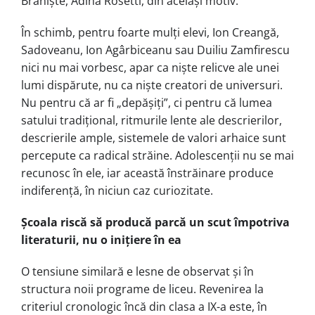
Braniște, Adina Rosetti, din același motiv.
În schimb, pentru foarte mulți elevi, Ion Creangă,
Sadoveanu, Ion Agârbiceanu sau Duiliu Zamfirescu
nici nu mai vorbesc, apar ca niște relicve ale unei
lumi dispărute, nu ca niște creatori de universuri.
Nu pentru că ar fi „depășiți”, ci pentru că lumea
satului tradițional, ritmurile lente ale descrierilor,
descrierile ample, sistemele de valori arhaice sunt
percepute ca radical străine. Adolescenții nu se mai
recunosc în ele, iar această înstrăinare produce
indiferență, în niciun caz curiozitate.
Școala riscă să producă parcă un scut împotriva
literaturii, nu o inițiere în ea
O tensiune similară e lesne de observat și în
structura noii programe de liceu. Revenirea la
criteriul cronologic încă din clasa a IX-a este, în