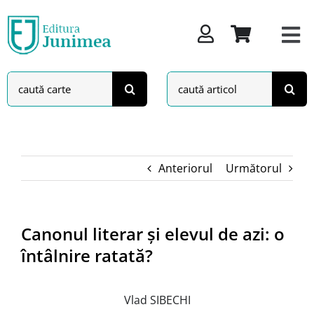
Skip
to
content
Search
Search
for:
for:
Anteriorul
Următorul
Canonul literar și elevul de azi: o
întâlnire ratată?
Vlad SIBECHI