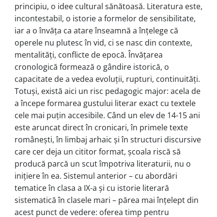
principiu, o idee cultural sănătoasă. Literatura este,
incontestabil, o istorie a formelor de sensibilitate,
iar a o învăța ca atare înseamnă a înțelege că
operele nu plutesc în vid, ci se nasc din contexte,
mentalități, conflicte de epocă. Învățarea
cronologică formează o gândire istorică, o
capacitate de a vedea evoluții, rupturi, continuități.
Totuși, există aici un risc pedagogic major: acela de
a începe formarea gustului literar exact cu textele
cele mai puțin accesibile. Când un elev de 14-15 ani
este aruncat direct în cronicari, în primele texte
românești, în limbaj arhaic și în structuri discursive
care cer deja un cititor format, școala riscă să
producă parcă un scut împotriva literaturii, nu o
inițiere în ea. Sistemul anterior – cu abordări
tematice în clasa a IX-a și cu istorie literară
sistematică în clasele mari – părea mai înțelept din
acest punct de vedere: oferea timp pentru