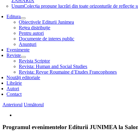
ZAHARIA
Unum
Colecția propune lucrări din toate orizonturile de refle
Editura
Obiectivele Editurii Junimea
Rețea distribuție
Pentru autori
Documente de interes public
Anunţuri
Evenimente
Reviste
Revista Scriptor
Revista: Human and Social Studies
Revista: Revue Roumaine d’Etudes Francophones
Noutăți editoriale
Librărie
Autori
Contact
Anteriorul
Următorul
View
Larger
Image
Programul evenimentelor Editurii JUNIMEA la Salo