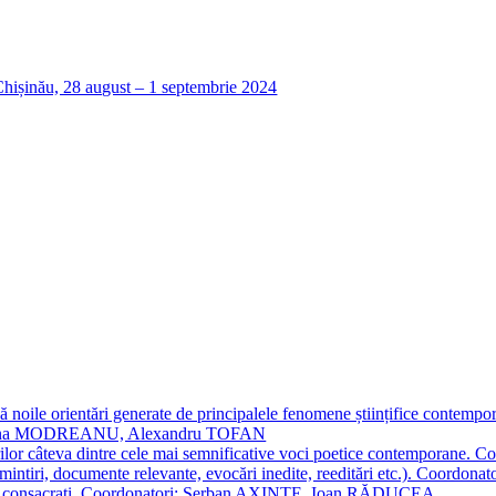
 noile orientări generate de principalele fenomene științifice contempora
Simona MODREANU, Alexandru TOFAN
titorilor câteva dintre cele mai semnificative voci poetice contempor
i (amintiri, documente relevante, evocări inedite, reeditări etc.). Co
poeți consacraţi. Coordonatori: Șerban AXINTE, Ioan RĂDUCEA