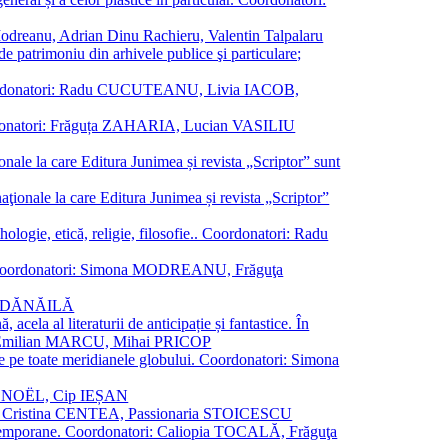
a Modreanu, Adrian Dinu Rachieru, Valentin Talpalaru
de patrimoniu din arhivele publice şi particulare;
ală. Coordonatori: Radu CUCUTEANU, Livia IACOB,
 Coordonatori: Frăguța ZAHARIA, Lucian VASILIU
ionale la care Editura Junimea și revista „Scriptor” sunt
 naţionale la care Editura Junimea și revista „Scriptor”
logie, etică, religie, filosofie.. Coordonatori: Radu
versal. Coordonatori: Simona MODREANU, Frăguţa
rina DĂNĂILĂ
 acela al literaturii de anticipație și fantastice. În
tori: Emilian MARCU, Mihai PRICOP
 de pe toate meridianele globului. Coordonatori: Simona
vier NOËL, Cip IEȘAN
natori: Cristina CENTEA, Passionaria STOICESCU
ce contemporane. Coordonatori: Caliopia TOCALĂ, Frăguţa