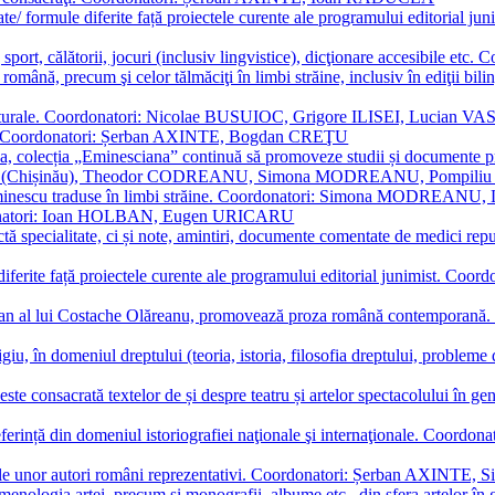
ormate/ formule diferite față proiectele curente ale programului editori
sport, călătorii, jocuri (inclusiv lingvistice), dicţionare accesibile
mba română, precum şi celor tălmăciţi în limbi străine, inclusiv în edi
i culturale. Coordonatori: Nicolae BUSUIOC, Grigore ILISEI, Lucian V
erare. Coordonatori: Șerban AXINTE, Bogdan CREŢU
ea, colecția „Eminesciana” continuă să promoveze studii și documente pri
i CIMPOI (Chișinău), Theodor CODREANU, Simona MODREANU, Pomp
 Eminescu traduse în limbi străine. Coordonatori: Simona MODREANU
oordonatori: Ioan HOLBAN, Eugen URICARU
ictă specialitate, ci și note, amintiri, documente comentate de medici 
mule diferite față proiectele curente ale programului editorial junimi
 roman al lui Costache Olăreanu, promovează proza română contempor
tigiu, în domeniul dreptului (teoria, istoria, filosofia dreptului, problem
 este consacrată textelor de și despre teatru și artelor spectacolului 
referință din domeniul istoriografiei naţionale şi internaţionale. C
tive, ale unor autori români reprezentativi. Coordonatori: Șerban AX
menologia artei, precum și monografii, albume etc., din sfera artelor în g