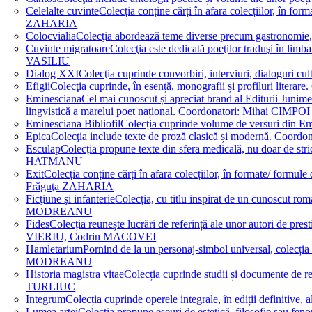
Celelalte cuvinte
Colecția conține cărți în afara colecțiilor, în f
ZAHARIA
Colocvialia
Colecţia abordează teme diverse precum gastronomie, 
Cuvinte migratoare
Colecţia este dedicată poeţilor traduşi în li
VASILIU
Dialog XXI
Colecţia cuprinde convorbiri, interviuri, dialogur
Efigii
Colecţia cuprinde, în esență, monografii și profiluri lit
Eminesciana
Cel mai cunoscut și apreciat brand al Editurii Junim
lingvistică a marelui poet național. Coordonatori: Miha
Eminesciana Bibliofil
Colecția cuprinde volume de versuri din
Epica
Colecţia include texte de proză clasică și modernă. C
Esculap
Colecția propune texte din sfera medicală, nu doar de str
HATMANU
Exit
Colecția conține cărți în afara colecțiilor, în formate/ for
Frăguţa ZAHARIA
Ficţiune şi infanterie
Colecția, cu titlu inspirat de un cunoscut
MODREANU
Fides
Colecția reunește lucrări de referință ale unor autori de pres
VIERIU, Codrin MACOVEI
Hamletarium
Pornind de la un personaj-simbol universal, colecția
MODREANU
Historia magistra vitae
Colecția cuprinde studii și documente de 
TURLIUC
Integrum
Colecția cuprinde operele integrale, în ediții defini
Lumea artei
Colecția propune eseuri de estetică, filosofie sau feno