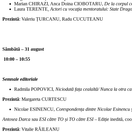
Marian CHIRAZI, Anca Doina CIOBOTARU,
De la corpul co
Laura TERENTE
, Actori cu vocaţia mentoratului: State Dra
Prezintă
: Valeriu ȚURCANU, Radu CUCUTEANU
Sâmbătă – 31 august
10:00 – 10:55
Semnale editoriale
Radmila POPOVICI,
Niciodată fața cealaltă/ Nunca la otra c
Prezintă
: Margareta CURTESCU
Nicolae ESINENCU,
Corespondența dintre Nicolae Esinencu și
Antosea Darca sau ESI către TO și TO către ESI
– Ediție inedită, 
Prezintă
: Vitalie RĂILEANU