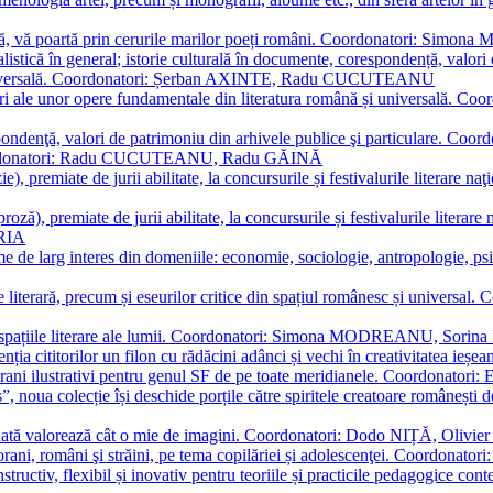
plă, vă poartă prin cerurile marilor poeți români. Coordonatori: Simon
istică în general; istorie culturală în documente, corespondență, valori 
și universală. Coordonatori: Șerban AXINTE, Radu CUCUTEANU
editări ale unor opere fundamentale din literatura română și univers
espondenţă, valori de patrimoniu din arhivele publice şi particulare.
. Coordonatori: Radu CUCUTEANU, Radu GĂINĂ
, premiate de jurii abilitate, la concursurile și festivalurile literare naţ
ză), premiate de jurii abilitate, la concursurile și festivalurile literare
ARIA
 de larg interes din domeniile: economie, sociologie, antropologie, psiho
storie literară, precum și eseurilor critice din spațiul românesc și uni
toate spațiile literare ale lumii. Coordonatori: Simona MODREANU, So
a cititorilor un filon cu rădăcini adânci și vechi în creativitatea ieșeană,
emporani ilustrativi pentru genul SF de pe toate meridianele. Coordona
”, noua colecție își deschide porțile către spiritele creatoare românești
enată valorează cât o mie de imagini. Coordonatori: Dodo NIȚĂ, Oli
porani, români şi străini, pe tema copilăriei și adolescenţei. Coordo
constructiv, flexibil și inovativ pentru teoriile și practicile pedagogi