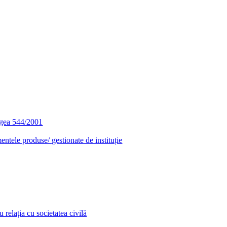
egea 544/2001
entele produse/ gestionate de instituție
relația cu societatea civilă