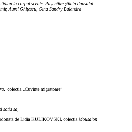
tidian la corpul scenic. Paşi către ştiinţa dansului
gomir, Aurel Ghiţescu, Gina Sandry Bulandra
ara
, colecția „Cuvinte migratoare”
 soția sa,
coordonată de Lidia KULIKOVSKI, colecția
Mousaion