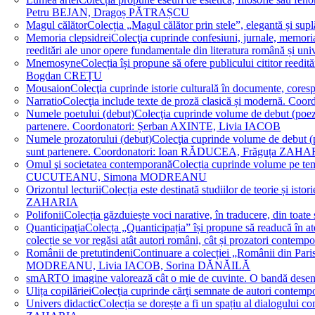
Petru BEJAN, Dragoș PĂTRAȘCU
Magul călător
Colecția „Magul călător prin stele”, elegantă și su
Memoria clepsidrei
Colecţia cuprinde confesiuni, jurnale, memorial
reeditări ale unor opere fundamentale din literatura română 
Mnemosyne
Colecția își propune să ofere publicului cititor re
Bogdan CREȚU
Mousaion
Colecţia cuprinde istorie culturală în documente, cor
Narratio
Colecţia include texte de proză clasică și modernă
Numele poetului (debut)
Colecţia cuprinde volume de debut (poezie)
partenere. Coordonatori: Șerban AXINTE, Livia IACOB
Numele prozatorului (debut)
Colecţia cuprinde volume de debut (pro
sunt partenere. Coordonatori: Ioan RĂDUCEA, Frăguța ZAH
Omul şi societatea contemporană
Colecția cuprinde volume pe teme
CUCUTEANU, Simona MODREANU
Orizontul lecturii
Colecția este destinată studiilor de teorie și i
ZAHARIA
Polifonii
Colecția găzduiește voci narative, în traducere, din 
Quanticipaţia
Colecța „Quanticipația” își propune să readucă în atenți
colecție se vor regăsi atât autori români, cât și prozatori cont
Românii de pretutindeni
Continuare a colecției „Românii din Paris
MODREANU, Livia IACOB, Sorina DĂNĂILĂ
smART
O imagine valorează cât o mie de cuvinte. O bandă des
Ulița copilăriei
Colecţia cuprinde cărţi semnate de autori contem
Univers didactic
Colecția se dorește a fi un spațiu al dialogului 