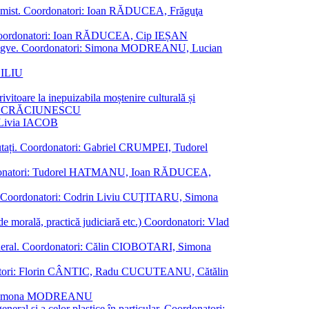
al junimist. Coordonatori: Ioan RĂDUCEA, Frăguţa
 etc. Coordonatori: Ioan RĂDUCEA, Cip IEȘAN
ţii bilingve. Coordonatori: Simona MODREANU, Lucian
ASILIU
vitoare la inepuizabila moștenire culturală și
iliu CRĂCIUNESCU
, Livia IACOB
reputați. Coordonatori: Gabriel CRUMPEI, Tudorel
st. Coordonatori: Tudorel HATMANU, Ioan RĂDUCEA,
ană. Coordonatori: Codrin Liviu CUŢITARU, Simona
e de morală, practică judiciară etc.) Coordonatori: Vlad
în general. Coordonatori: Călin CIOBOTARI, Simona
oordonatori: Florin CÂNTIC, Radu CUCUTEANU, Cătălin
INTE, Simona MODREANU
eneral și a celor plastice în particular. Coordonatori: