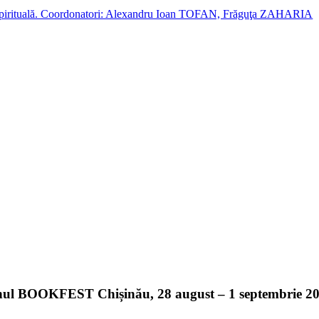
cție spirituală. Coordonatori: Alexandru Ioan TOFAN, Frăguţa ZAHARIA
nul BOOKFEST Chișinău, 28 august – 1 septembrie 2