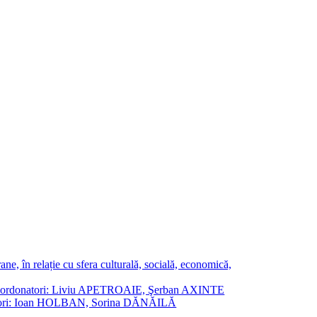
ne, în relație cu sfera culturală, socială, economică,
ane. Coordonatori: Liviu APETROAIE, Şerban AXINTE
ordonatori: Ioan HOLBAN, Sorina DĂNĂILĂ