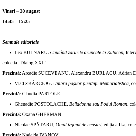
Vineri – 30 august
14:45 – 15:25
Semnale editoriale
Leo BUTNARU,
Căutând zarurile aruncate la Rubicon
, Inter
colecția „Dialog XXI”
Prezintă
: Arcadie SUCEVEANU, Alexandru BURLACU, Adrian
Vlad ZBÂRCIOG,
Umbra pașilor pierduți. Memorialistică,
co
Prezintă
: Claudia PARTOLE
Ghenadie POSTOLACHE,
Belladonna sau Podul Roman
, col
Prezintă
: Oxana GHERMAN
Nicolae SPĂTARU,
Omul izgonit de ceasuri
, ediția a II-a, col
Prezintă
: Nadejda IVANOV