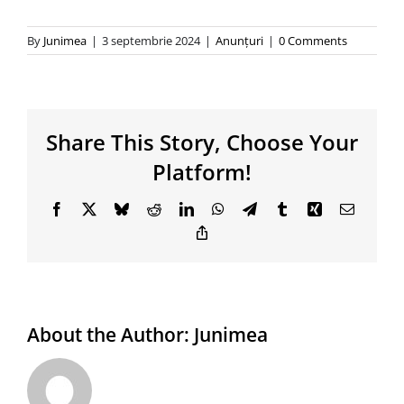
By
Junimea
|
3 septembrie 2024
|
Anunţuri
|
0 Comments
Share This Story, Choose Your
Platform!
Facebook
X
Bluesky
Reddit
LinkedIn
WhatsApp
Telegram
Tumblr
Xing
Email
Copy
Link
About the Author:
Junimea
Rezultatele
Rezultatele