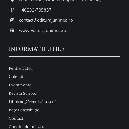
+40232-705837
contact@editurajunimea.ro
www.EdituraJunimea.ro
INFORMAŢII UTILE
Pentru autori
Colecţii
Evenimente
Revista Scriptor
Librăria „Cezar Ivănescu”
Rețea distribuție
Contact
Condiţii de utilizare