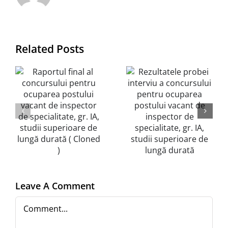
selectării
probei
dosarelor
ui
interviu a
de
concursului
Related Posts
înscriere la
pentru
concursul
ocuparea
pentru
e
postului
ocuparea
vacant de
postului
inspector
vacant de
e,
de
inspector
specialitate,
de
gr. IA,
specialitate
Leave A Comment
e
studii
gr. IA,
Comment
superioare
studii